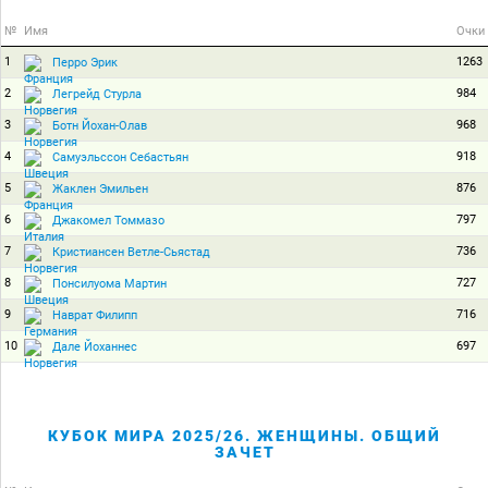
№
Имя
Очки
1
1263
Перро Эрик
2
984
Легрейд Стурла
3
968
Ботн Йохан-Олав
4
918
Самуэльссон Себастьян
5
876
Жаклен Эмильен
6
797
Джакомел Томмазо
7
736
Кристиансен Ветле-Сьястад
8
727
Понсилуома Мартин
9
716
Наврат Филипп
10
697
Дале Йоханнес
КУБОК МИРА 2025/26. ЖЕНЩИНЫ. ОБЩИЙ
ЗАЧЕТ