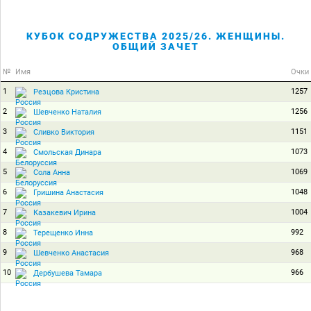
КУБОК СОДРУЖЕСТВА 2025/26. ЖЕНЩИНЫ.
ОБЩИЙ ЗАЧЕТ
№
Имя
Очки
1
1257
Резцова Кристина
2
1256
Шевченко Наталия
3
1151
Сливко Виктория
4
1073
Смольская Динара
5
1069
Сола Анна
6
1048
Гришина Анастасия
7
1004
Казакевич Ирина
8
992
Терещенко Инна
9
968
Шевченко Анастасия
10
966
Дербушева Тамара