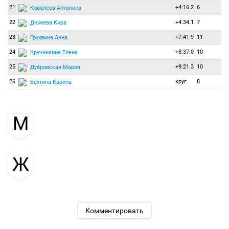
21
+4:16.2
6
Ковалева Антонина
22
+4:34.1
7
Дюжева Кира
23
+7:41.9
11
Грухвина Анна
24
+8:37.0
10
Кручинкина Елена
25
+9:21.3
10
Дубровская Мария
26
круг
8
Бахтина Карина
М
Ж
Комментировать