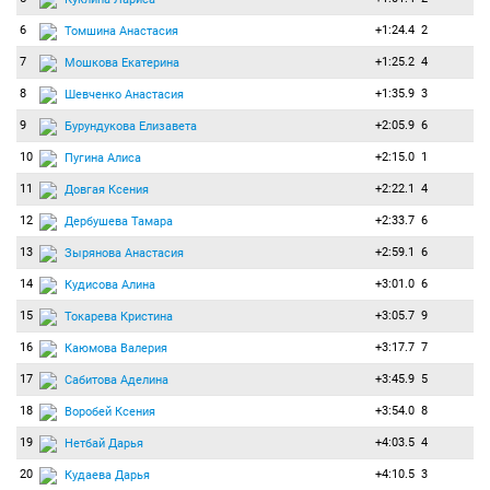
6
+1:24.4
2
Томшина Анастасия
7
+1:25.2
4
Мошкова Екатерина
8
+1:35.9
3
Шевченко Анастасия
9
+2:05.9
6
Бурундукова Елизавета
10
+2:15.0
1
Пугина Алиса
11
+2:22.1
4
Довгая Ксения
12
+2:33.7
6
Дербушева Тамара
13
+2:59.1
6
Зырянова Анастасия
14
+3:01.0
6
Кудисова Алина
15
+3:05.7
9
Токарева Кристина
16
+3:17.7
7
Каюмова Валерия
17
+3:45.9
5
Сабитова Аделина
18
+3:54.0
8
Воробей Ксения
19
+4:03.5
4
Нетбай Дарья
20
+4:10.5
3
Кудаева Дарья