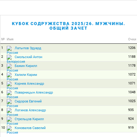
КУБОК СОДРУЖЕСТВА 2025/26. МУЖЧИНЫ.
ОБЩИЙ ЗАЧЕТ
№
Имя
Очки
1
1206
Латыпов Эдуард
2
1188
Смольский Антон
3
1178
Бажин Кирилл
4
1072
Халили Карим
5
1071
Корнев Александр
6
1048
Поварницын Александр
7
1025
Сидоров Евгений
8
935
Логинов Александр
9
924
Стрельцов Кирилл
10
919
Коновалов Савелий