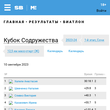
Войти
ГЛАВНАЯ
РЕЗУЛЬТАТЫ
БИАТЛОН
Кубок Содружества
2023-24
1-й этап, Сочи
12,5 км масс-старт (Ж)
Календарь
Календарь
10 сентября 2023
№
Время
Промахи
1
30:18.1
2
Халили Анастасия
2
+29.8
3
Шевченко Наталия
3
+40.3
1
Сливко Виктория
4
+55.7
5
Казакевич Ирина
5
+1:01.4
2
Куклина Лариса