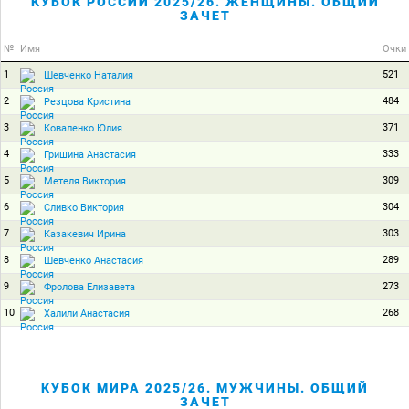
КУБОК РОССИИ 2025/26. ЖЕНЩИНЫ. ОБЩИЙ
ЗАЧЕТ
№
Имя
Очки
1
521
Шевченко Наталия
2
484
Резцова Кристина
3
371
Коваленко Юлия
4
333
Гришина Анастасия
5
309
Метеля Виктория
6
304
Сливко Виктория
7
303
Казакевич Ирина
8
289
Шевченко Анастасия
9
273
Фролова Елизавета
10
268
Халили Анастасия
КУБОК МИРА 2025/26. МУЖЧИНЫ. ОБЩИЙ
ЗАЧЕТ