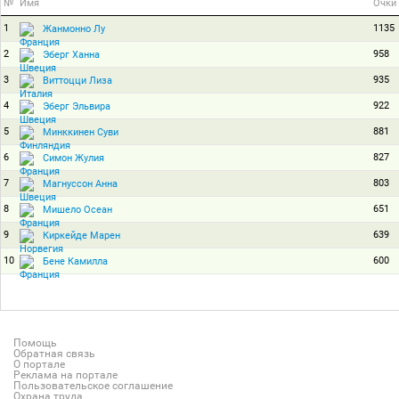
№
Имя
Очки
1
1135
Жанмонно Лу
2
958
Эберг Ханна
3
935
Виттоцци Лиза
4
922
Эберг Эльвира
5
881
Минккинен Суви
6
827
Симон Жулия
7
803
Магнуссон Анна
8
651
Мишело Осеан
9
639
Киркейде Марен
10
600
Бене Камилла
Помощь
Обратная связь
О портале
Реклама на портале
Пользовательское соглашение
Охрана труда