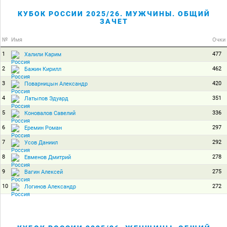
КУБОК РОССИИ 2025/26. МУЖЧИНЫ. ОБЩИЙ
ЗАЧЕТ
№
Имя
Очки
1
477
Халили Карим
2
462
Бажин Кирилл
3
420
Поварницын Александр
4
351
Латыпов Эдуард
5
336
Коновалов Савелий
6
297
Еремин Роман
7
292
Усов Даниил
8
278
Евменов Дмитрий
9
275
Вагин Алексей
10
272
Логинов Александр