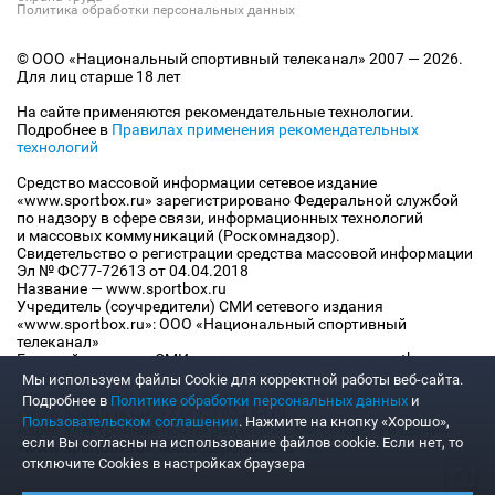
Политика обработки персональных данных
© ООО «Национальный спортивный телеканал» 2007 — 2026.
Для лиц старше 18 лет
На сайте применяются рекомендательные технологии.
Подробнее в
Правилах применения рекомендательных
технологий
Средство массовой информации сетевое издание
«www.sportbox.ru» зарегистрировано Федеральной службой
по надзору в сфере связи, информационных технологий
и массовых коммуникаций (Роскомнадзор).
Свидетельство о регистрации средства массовой информации
Эл № ФС77-72613 от 04.04.2018
Название — www.sportbox.ru
Учредитель (соучредители) СМИ сетевого издания
«www.sportbox.ru»: ООО «Национальный спортивный
телеканал»
Главный редактор СМИ сетевого издания «www.sportbox.ru»:
Конов В.А.
Мы используем файлы Сookie для корректной работы веб-сайта.
Номер телефона редакции СМИ сетевого издания
Подробнее в
Политике обработки персональных данных
и
«www.sportbox.ru»: +7 (495) 653 8419
Пользовательском соглашении
. Нажмите на кнопку «Хорошо»,
Адрес электронной почты редакции СМИ сетевого издания
если Вы согласны на использование файлов cookie. Если нет, то
«www.sportbox.ru»: editor@sportbox.ru
отключите Cookies в настройках браузера