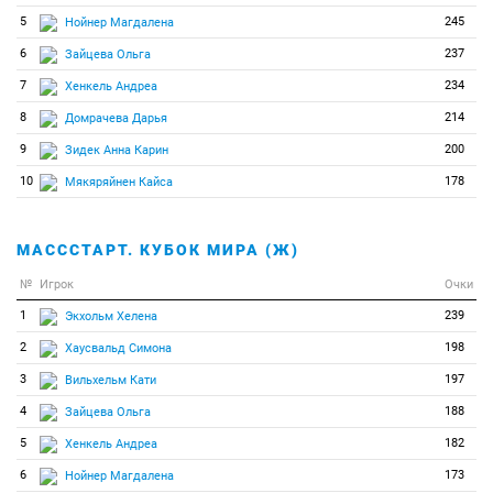
5
245
Нойнер Магдалена
6
237
Зайцева Ольга
7
234
Хенкель Андреа
8
214
Домрачева Дарья
9
200
Зидек Анна Карин
10
178
Мякяряйнен Кайса
МАСССТАРТ. КУБОК МИРА (Ж)
№
Игрок
Очки
1
239
Экхольм Хелена
2
198
Хаусвальд Симона
3
197
Вильхельм Кати
4
188
Зайцева Ольга
5
182
Хенкель Андреа
6
173
Нойнер Магдалена