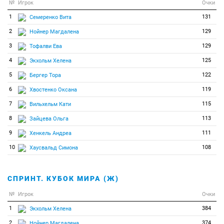
№
Игрок
Очки
1
131
Семеренко Вита
2
129
Нойнер Магдалена
3
129
Тофалви Ева
4
125
Экхольм Хелена
5
122
Бергер Тора
6
119
Хвостенко Оксана
7
115
Вильхельм Кати
8
113
Зайцева Ольга
9
111
Хенкель Андреа
10
108
Хаусвальд Симона
СПРИНТ. КУБОК МИРА (Ж)
№
Игрок
Очки
1
384
Экхольм Хелена
2
374
Нойнер Магдалена