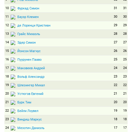
10
31
31
Фуркад Симон
11
30
30
Бауэр Клемен
12
29
29
де Лоренци Кристиан
13
28
28
Грайс Михаэль
14
27
27
Эдер Симон
15
26
26
Йонсон Магнус
16
25
25
Пуурунен Пааво
17
24
24
Маковеев Андрей
18
23
23
Вольф Александр
19
22
22
Шлезингер Михал
20
21
21
Устюгов Евгений
21
20
20
Бурк Тим
22
19
19
Бейли Лоувел
23
18
18
Виндиш Маркус
24
17
17
Мезотич Даниэль