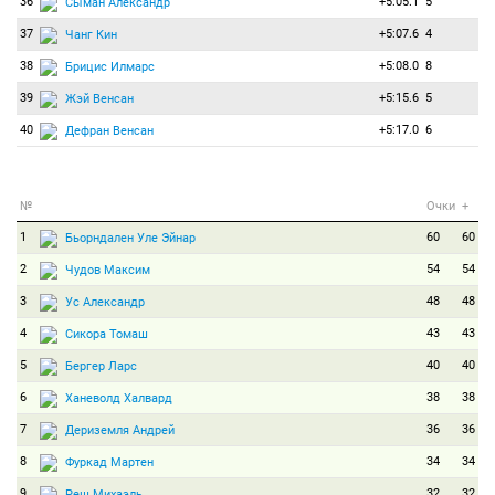
36
+5:05.1
5
Сыман Александр
37
+5:07.6
4
Чанг Кин
38
+5:08.0
8
Брицис Илмарс
39
+5:15.6
5
Жэй Венсан
40
+5:17.0
6
Дефран Венсан
№
Очки
+
1
60
60
Бьорндален Уле Эйнар
2
54
54
Чудов Максим
3
48
48
Ус Александр
4
43
43
Сикора Томаш
5
40
40
Бергер Ларс
6
38
38
Ханеволд Халвард
7
36
36
Дериземля Андрей
8
34
34
Фуркад Мартен
9
32
32
Реш Михаэль