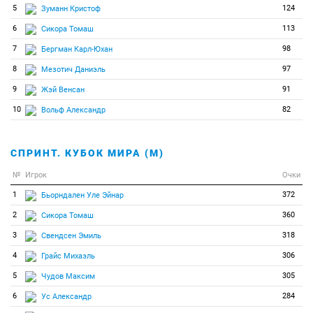
5
124
Зуманн Кристоф
6
113
Сикора Томаш
7
98
Бергман Карл-Юхан
8
97
Мезотич Даниэль
9
91
Жэй Венсан
10
82
Вольф Александр
СПРИНТ. КУБОК МИРА (М)
№
Игрок
Очки
1
372
Бьорндален Уле Эйнар
2
360
Сикора Томаш
3
318
Свендсен Эмиль
4
306
Грайс Михаэль
5
305
Чудов Максим
6
284
Ус Александр