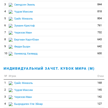
40
1
1
Дефран Венсан
3
844
Свендсен Эмиль
4
818
Чудов Максим
5
804
Грайс Михаэль
6
761
Зуманн Кристоф
7
732
Черезов Иван
8
643
Бергман Карл-Юхан
9
642
Ферри Бьорн
10
600
Ханеволд Халвард
ИНДИВИДУАЛЬНЫЙ ЗАЧЕТ. КУБОК МИРА (М)
№
Игрок
Очки
1
168
Грайс Михаэль
2
145
Чудов Максим
3
142
Черезов Иван
4
127
Бьорндален Уле Эйнар