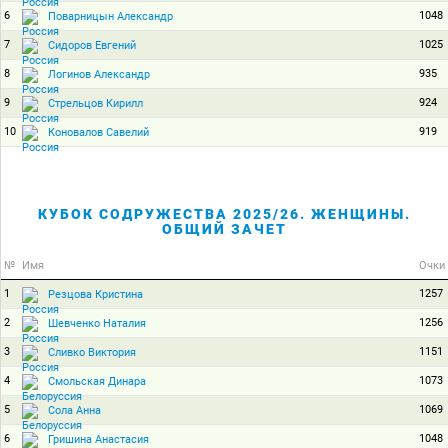
6
1048
Поварницын Александр
7
1025
Сидоров Евгений
8
935
Логинов Александр
9
924
Стрельцов Кирилл
10
919
Коновалов Савелий
КУБОК СОДРУЖЕСТВА 2025/26. ЖЕНЩИНЫ.
ОБЩИЙ ЗАЧЕТ
№
Имя
Очки
1
1257
Резцова Кристина
2
1256
Шевченко Наталия
3
1151
Сливко Виктория
4
1073
Смольская Динара
5
1069
Сола Анна
6
1048
Гришина Анастасия