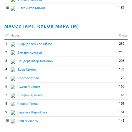
10
157
Шлезингер Михал
МАСССТАРТ. КУБОК МИРА (М)
№
Игрок
Очки
1
239
Бьорндален Уле Эйнар
2
215
Зуманн Кристоф
3
208
Ландертингер Доминик
4
176
Эдер Симон
5
170
Черезов Иван
6
165
Чудов Максим
7
165
Штефан Кристоф
8
159
Сикора Томаш
9
151
Бергман Карл-Юхан
10
148
Реш Михаэль