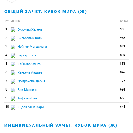
ОБЩИЙ ЗАЧЕТ. КУБОК МИРА (Ж)
№
Игрок
Очки
1
995
Экхольм Хелена
2
953
Вильхельм Кати
3
921
Нойнер Магдалена
4
894
Бергер Тора
5
851
Зайцева Ольга
6
847
Хенкель Андреа
7
776
Домрачева Дарья
8
691
Бек Мартина
9
666
Тофалви Ева
10
645
Зидек Анна Карин
ИНДИВИДУАЛЬНЫЙ ЗАЧЕТ. КУБОК МИРА (Ж)