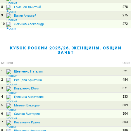
8
278
Евменов Дмитрий
9
275
Вагин Алексей
10
272
Логинов Александр
КУБОК РОССИИ 2025/26. ЖЕНЩИНЫ. ОБЩИЙ
ЗАЧЕТ
№
Имя
Очки
1
521
Шевченко Наталия
2
484
Резцова Кристина
3
371
Коваленко Юлия
4
333
Гришина Анастасия
5
309
Метеля Виктория
6
304
Сливко Виктория
7
303
Казакевич Ирина
8
289
Шевченко Анастасия