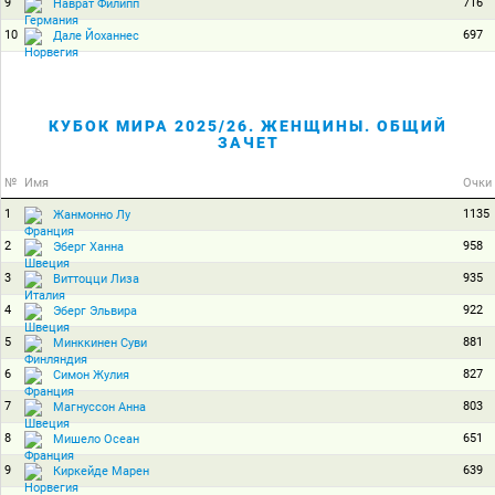
9
716
Наврат Филипп
10
697
Дале Йоханнес
КУБОК МИРА 2025/26. ЖЕНЩИНЫ. ОБЩИЙ
ЗАЧЕТ
№
Имя
Очки
1
1135
Жанмонно Лу
2
958
Эберг Ханна
3
935
Виттоцци Лиза
4
922
Эберг Эльвира
5
881
Минккинен Суви
6
827
Симон Жулия
7
803
Магнуссон Анна
8
651
Мишело Осеан
9
639
Киркейде Марен