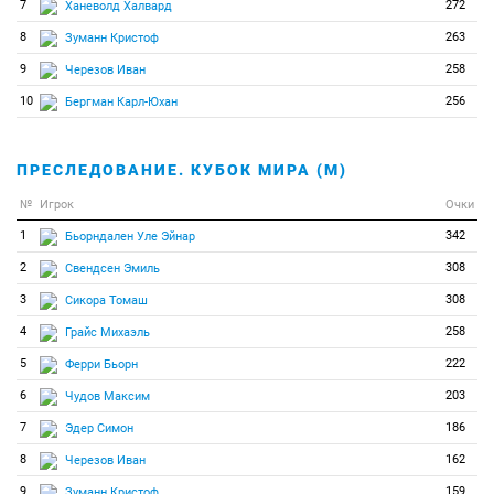
7
272
Ханеволд Халвард
8
263
Зуманн Кристоф
9
258
Черезов Иван
10
256
Бергман Карл-Юхан
ПРЕСЛЕДОВАНИЕ. КУБОК МИРА (М)
№
Игрок
Очки
1
342
Бьорндален Уле Эйнар
2
308
Свендсен Эмиль
3
308
Сикора Томаш
4
258
Грайс Михаэль
5
222
Ферри Бьорн
6
203
Чудов Максим
7
186
Эдер Симон
8
162
Черезов Иван
9
159
Зуманн Кристоф