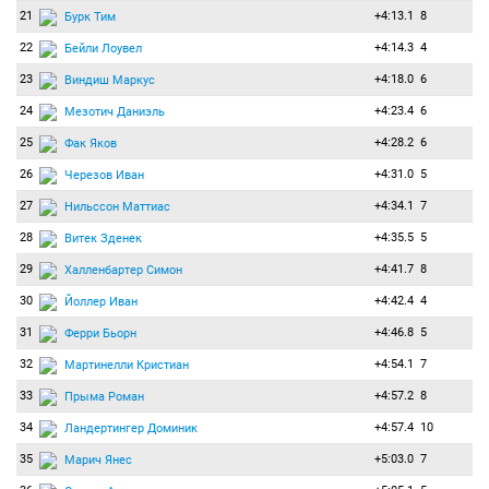
21
+4:13.1
8
Бурк Тим
22
+4:14.3
4
Бейли Лоувел
23
+4:18.0
6
Виндиш Маркус
24
+4:23.4
6
Мезотич Даниэль
25
+4:28.2
6
Фак Яков
26
+4:31.0
5
Черезов Иван
27
+4:34.1
7
Нильссон Маттиас
28
+4:35.5
5
Витек Зденек
29
+4:41.7
8
Халленбартер Симон
30
+4:42.4
4
Йоллер Иван
31
+4:46.8
5
Ферри Бьорн
32
+4:54.1
7
Мартинелли Кристиан
33
+4:57.2
8
Прыма Роман
34
+4:57.4
10
Ландертингер Доминик
35
+5:03.0
7
Марич Янес