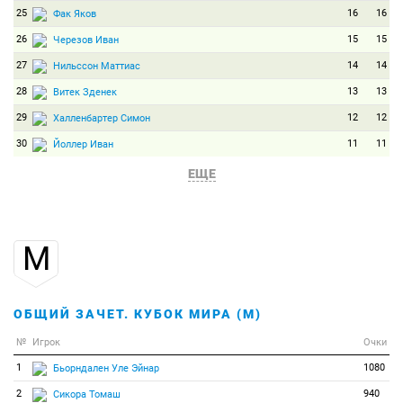
25
16
16
Фак Яков
26
15
15
Черезов Иван
27
14
14
Нильссон Маттиас
28
13
13
Витек Зденек
29
12
12
Халленбартер Симон
30
11
11
Йоллер Иван
31
10
10
Ферри Бьорн
ЕЩЕ
32
9
9
Мартинелли Кристиан
33
8
8
Прыма Роман
М
34
7
7
Ландертингер Доминик
35
6
6
Марич Янес
36
5
5
Сыман Александр
ОБЩИЙ ЗАЧЕТ. КУБОК МИРА (М)
37
4
4
Чанг Кин
№
Игрок
Очки
38
3
3
Брицис Илмарс
1
1080
Бьорндален Уле Эйнар
39
2
2
Жэй Венсан
2
940
Сикора Томаш