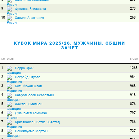
9
273
Фролова Елизавета
10
268
Халили Анастасия
КУБОК МИРА 2025/26. МУЖЧИНЫ. ОБЩИЙ
ЗАЧЕТ
№
Имя
Очки
1
1263
Перро Эрик
2
984
Легрейд Стурла
3
968
Ботн Йохан-Олав
4
918
Самуэльссон Себастьян
5
876
Жаклен Эмильен
6
797
Джакомел Томмазо
7
736
Кристиансен Ветле-Сьястад
8
727
Понсилуома Мартин