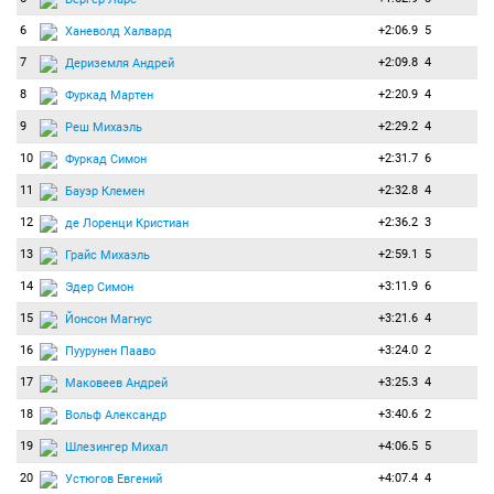
6
+2:06.9
5
Ханеволд Халвард
7
+2:09.8
4
Дериземля Андрей
8
+2:20.9
4
Фуркад Мартен
9
+2:29.2
4
Реш Михаэль
10
+2:31.7
6
Фуркад Симон
11
+2:32.8
4
Бауэр Клемен
12
+2:36.2
3
де Лоренци Кристиан
13
+2:59.1
5
Грайс Михаэль
14
+3:11.9
6
Эдер Симон
15
+3:21.6
4
Йонсон Магнус
16
+3:24.0
2
Пуурунен Пааво
17
+3:25.3
4
Маковеев Андрей
18
+3:40.6
2
Вольф Александр
19
+4:06.5
5
Шлезингер Михал
20
+4:07.4
4
Устюгов Евгений