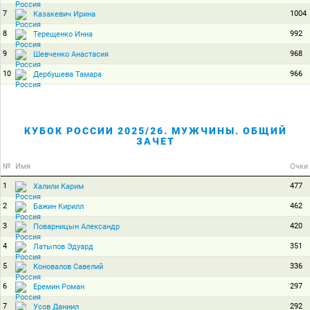
7
1004
Казакевич Ирина
8
992
Терещенко Инна
9
968
Шевченко Анастасия
10
966
Дербушева Тамара
КУБОК РОССИИ 2025/26. МУЖЧИНЫ. ОБЩИЙ
ЗАЧЕТ
№
Имя
Очки
1
477
Халили Карим
2
462
Бажин Кирилл
3
420
Поварницын Александр
4
351
Латыпов Эдуард
5
336
Коновалов Савелий
6
297
Еремин Роман
7
292
Усов Даниил