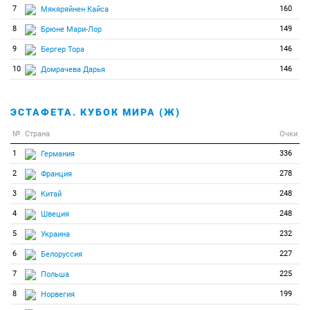
7
160
Мякяряйнен Кайса
8
149
Брюне Мари-Лор
9
146
Бергер Тора
10
146
Домрачева Дарья
ЭСТАФЕТА. КУБОК МИРА (Ж)
№
Страна
Очки
1
336
Германия
2
278
Франция
3
248
Китай
4
248
Швеция
5
232
Украина
6
227
Белоруссия
7
225
Польша
8
199
Норвегия