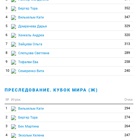
3
352
Бергер Тора
4
347
Вильхельм Кати
5
329
Домрачева Дарья
6
320
Хенкель Андреа
7
313
Зайцева Ольга
8
289
Слепцова Светлана
9
258
Тофалви Ева
10
240
Семеренко Вита
ПРЕСЛЕДОВАНИЕ. КУБОК МИРА (Ж)
№
Игрок
Очки
1
294
Вильхельм Кати
2
274
Бергер Тора
3
264
Бек Мартина
4
247
Экхольм Хелена