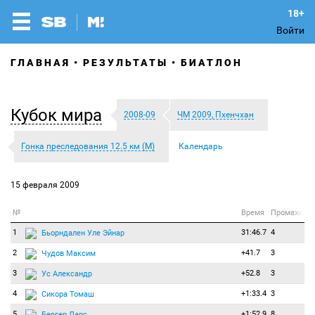
Войти
ГЛАВНАЯ
РЕЗУЛЬТАТЫ
БИАТЛОН
Кубок мира
2008-09
ЧМ 2009, Пхенчхан
Гонка преследования 12.5 км (М)
Календарь
15 февраля 2009
№
Время
Промахи
1
31:46.7
4
Бьорндален Уле Эйнар
2
+41.7
3
Чудов Максим
3
+52.8
3
Ус Александр
4
+1:33.4
3
Сикора Томаш
5
+1:52.9
8
Бергер Ларс