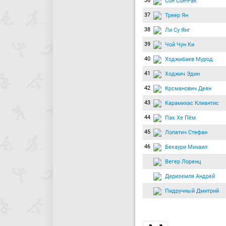
36
Сон Сон-Рак
37
Треер Ян
38
Ли Су Янг
39
Чой Чун Ки
40
Ходжибаев Мурод
41
Ходжич Эдин
42
Крсманович Деян
43
Карамихас Клиантис
44
Пак Хе Пём
45
Лопатич Стефан
46
Бекаури Михаил
Вегер Лоренц
Дериземля Андрей
Пидручный Дмитрий