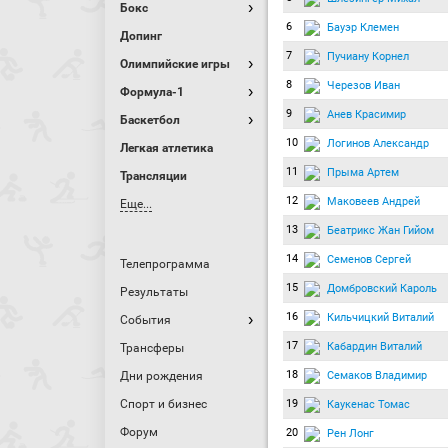
Бокс
6
Бауэр Клемен
Допинг
7
Пучиану Корнел
Олимпийские игры
8
Черезов Иван
Формула-1
9
Анев Красимир
Баскетбол
10
Логинов Александр
Легкая атлетика
11
Прыма Артем
Трансляции
12
Маковеев Андрей
Еще...
13
Беатрикс Жан Гийом
14
Семенов Сергей
Телепрограмма
15
Домбровский Кароль
Результаты
16
Кильчицкий Виталий
События
17
Кабардин Виталий
Трансферы
18
Семаков Владимир
Дни рождения
Спорт и бизнес
19
Каукенас Томас
Форум
20
Рен Лонг