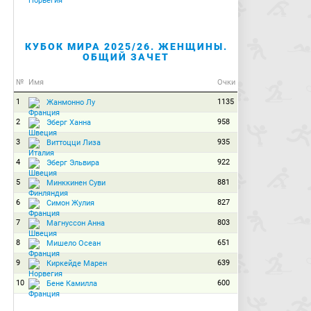
КУБОК МИРА 2025/26. ЖЕНЩИНЫ.
ОБЩИЙ ЗАЧЕТ
№
Имя
Очки
1
1135
Жанмонно Лу
2
958
Эберг Ханна
3
935
Виттоцци Лиза
4
922
Эберг Эльвира
5
881
Минккинен Суви
6
827
Симон Жулия
7
803
Магнуссон Анна
8
651
Мишело Осеан
9
639
Киркейде Марен
10
600
Бене Камилла