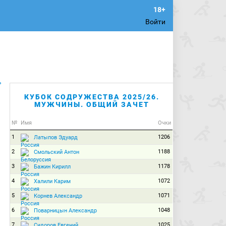
Войти
ь
КУБОК СОДРУЖЕСТВА 2025/26.
МУЖЧИНЫ. ОБЩИЙ ЗАЧЕТ
№
Имя
Очки
1
1206
Латыпов Эдуард
2
1188
Смольский Антон
3
1178
Бажин Кирилл
4
1072
Халили Карим
5
1071
Корнев Александр
6
1048
Поварницын Александр
7
1025
Сидоров Евгений