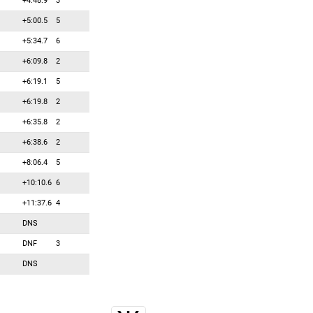
+4:48.9
3
+5:00.5
5
+5:34.7
6
+6:09.8
2
+6:19.1
5
+6:19.8
2
+6:35.8
2
+6:38.6
2
+8:06.4
5
+10:10.6
6
+11:37.6
4
DNS
DNF
3
DNS