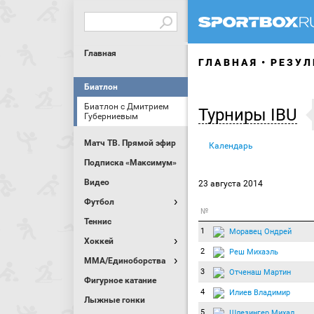
Главная
ГЛАВНАЯ
РЕЗУЛ
Биатлон
Биатлон с Дмитрием
Турниры IBU
Губерниевым
Матч ТВ. Прямой эфир
Календарь
Подписка «Максимум»
Видео
23 августа 2014
Футбол
№
Теннис
1
Моравец Ондрей
Хоккей
2
Реш Михаэль
MMA/Единоборства
3
Отченаш Мартин
Фигурное катание
4
Илиев Владимир
Лыжные гонки
5
Шлезингер Михал