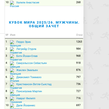
10
268
Халили Анастасия
КУБОК МИРА 2025/26. МУЖЧИНЫ.
ОБЩИЙ ЗАЧЕТ
№
Имя
Очки
1
1263
Перро Эрик
2
984
Легрейд Стурла
3
968
Ботн Йохан-Олав
4
918
Самуэльссон Себастьян
5
876
Жаклен Эмильен
6
797
Джакомел Томмазо
7
736
Кристиансен Ветле-Сьястад
8
727
Понсилуома Мартин
9
716
Наврат Филипп
10
697
Дале Йоханнес