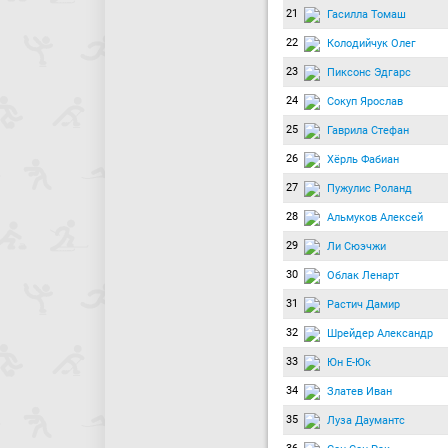
21
Гасилла Томаш
22
Колодийчук Олег
23
Пиксонс Эдгарс
24
Сокуп Ярослав
25
Гаврила Стефан
26
Хёрль Фабиан
27
Пужулис Роланд
28
Альмуков Алексей
29
Ли Сюэчжи
30
Облак Ленарт
31
Растич Дамир
32
Шрейдер Александр
33
Юн Е-Юк
34
Златев Иван
35
Луза Даумантс