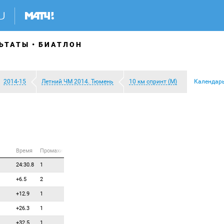
ЬТАТЫ
БИАТЛОН
2014-15
Летний ЧМ 2014. Тюмень
10 км спринт (М)
Календар
Время
Промахи
24:30.8
1
+6.5
2
+12.9
1
+26.3
1
+32.5
1