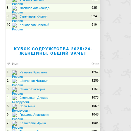
8
935
Логинов Александр
9
924
Стрельцов Кирилл
10
919
Коновалов Савелий
КУБОК СОДРУЖЕСТВА 2025/26.
ЖЕНЩИНЫ. ОБЩИЙ ЗАЧЕТ
№
Имя
Очки
1
1257
Резцова Кристина
2
1256
Шевченко Наталия
3
1151
Сливко Виктория
4
1073
Смольская Динара
5
1069
Сола Анна
6
1048
Гришина Анастасия
7
1004
Казакевич Ирина