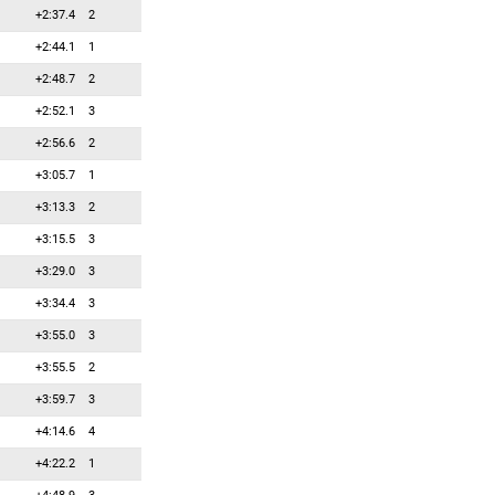
+2:37.4
2
+2:44.1
1
+2:48.7
2
+2:52.1
3
+2:56.6
2
+3:05.7
1
+3:13.3
2
+3:15.5
3
+3:29.0
3
+3:34.4
3
+3:55.0
3
+3:55.5
2
+3:59.7
3
+4:14.6
4
+4:22.2
1