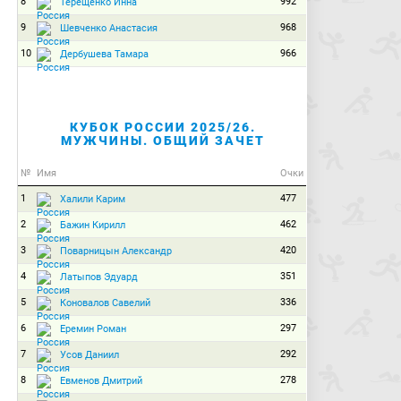
8
992
Терещенко Инна
9
968
Шевченко Анастасия
10
966
Дербушева Тамара
КУБОК РОССИИ 2025/26.
МУЖЧИНЫ. ОБЩИЙ ЗАЧЕТ
№
Имя
Очки
1
477
Халили Карим
2
462
Бажин Кирилл
3
420
Поварницын Александр
4
351
Латыпов Эдуард
5
336
Коновалов Савелий
6
297
Еремин Роман
7
292
Усов Даниил
8
278
Евменов Дмитрий