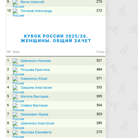
9
275
Вагин Алексей
10
272
Логинов Александр
КУБОК РОССИИ 2025/26.
ЖЕНЩИНЫ. ОБЩИЙ ЗАЧЕТ
№
Имя
Очки
1
521
Шевченко Наталия
2
484
Резцова Кристина
3
371
Коваленко Юлия
4
333
Гришина Анастасия
5
309
Метеля Виктория
6
304
Сливко Виктория
7
303
Казакевич Ирина
8
289
Шевченко Анастасия
9
273
Фролова Елизавета