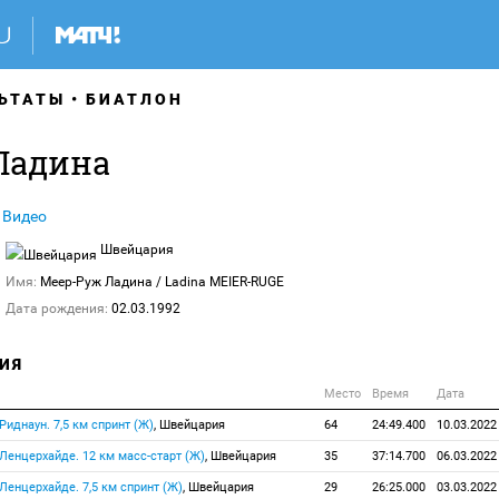
ЬТАТЫ
БИАТЛОН
Ладина
Видео
Швейцария
Имя:
Меер-Руж Ладина
/ Ladina MEIER-RUGE
Дата рождения:
02.03.1992
ИЯ
Место
Время
Дата
 Риднаун. 7,5 км спринт (Ж)
, Швейцария
64
24:49.400
10.03.2022
, Ленцерхайде. 12 км масс-старт (Ж)
, Швейцария
35
37:14.700
06.03.2022
, Ленцерхайде. 7,5 км спринт (Ж)
, Швейцария
29
26:25.000
03.03.2022