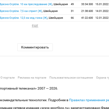
, Брезно-Осрбли. 10 км преследование (Ж)
, Швейцария
49
33:34.500
15.01.2022
, Брезно-Осрбли. 7,5 км спринт (Ж)
, Швейцария
31
21:38.600
14.01.2022
, Брезно-Осрбли. 12,5 км инд.гонка (Ж)
, Швейцария
66
41:22.600
12.01.2022
ЕЩЕ
Комментировать
О портале
Реклама на портале
Пользовательское соглашение
Охрана т
ортивный телеканал» 2007 — 2026.
екомендательные технологии. Подробнее в
Правилах применения р
рмации сетевое издание «www.sportbox.ru» зарегистрировано Феде