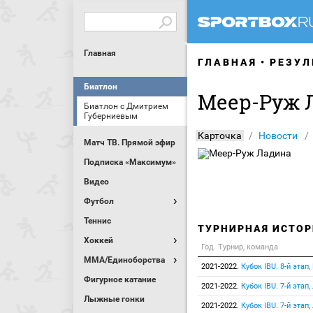
Главная
ГЛАВНАЯ
РЕЗУЛ
Биатлон
Меер-Руж 
Биатлон с Дмитрием
Губерниевым
Карточка
Новости
Матч ТВ. Прямой эфир
Подписка «Максимум»
Видео
Футбол
Теннис
ТУРНИРНАЯ ИСТОР
Хоккей
Год. Турнир, команда
MMA/Единоборства
2021-2022.
Кубок IBU. 8-й этап,
Фигурное катание
2021-2022.
Кубок IBU. 7-й этап
Лыжные гонки
2021-2022.
Кубок IBU. 7-й этап