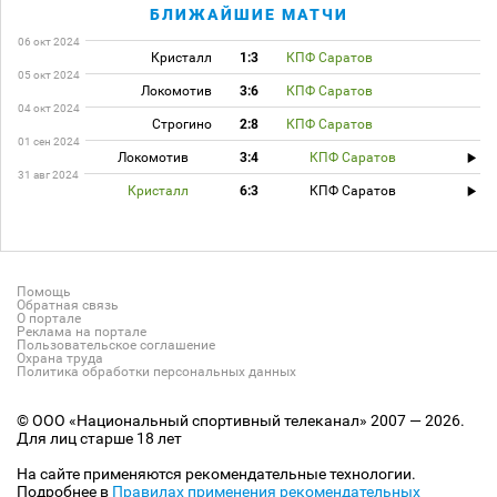
БЛИЖАЙШИЕ МАТЧИ
06 окт 2024
Кристалл
1:3
КПФ Саратов
05 окт 2024
Локомотив
3:6
КПФ Саратов
04 окт 2024
Строгино
2:8
КПФ Саратов
01 сен 2024
Локомотив
3:4
КПФ Саратов
31 авг 2024
Кристалл
6:3
КПФ Саратов
Помощь
Обратная связь
О портале
Реклама на портале
Пользовательское соглашение
Охрана труда
Политика обработки персональных данных
© ООО «Национальный спортивный телеканал» 2007 — 2026.
Для лиц старше 18 лет
На сайте применяются рекомендательные технологии.
Подробнее в
Правилах применения рекомендательных