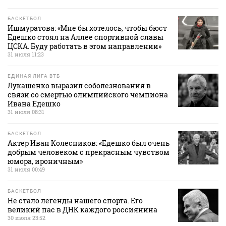
БАСКЕТБОЛ
Ишмуратова: «Мне бы хотелось, чтобы бюст
Едешко стоял на Аллее спортивной славы
ЦСКА. Буду работать в этом направлении»
31 июля 11:23
ЕДИНАЯ ЛИГА ВТБ
Лукашенко выразил соболезнования в
связи со смертью олимпийского чемпиона
Ивана Едешко
31 июля 08:31
БАСКЕТБОЛ
Актер Иван Колесников: «Едешко был очень
добрым человеком с прекрасным чувством
юмора, ироничным»
31 июля 00:49
БАСКЕТБОЛ
Не стало легенды нашего спорта. Его
великий пас в ДНК каждого россиянина
30 июля 23:52