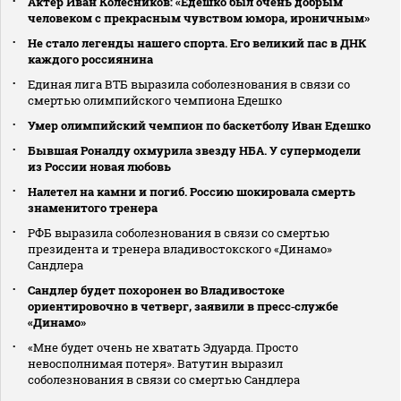
Актер Иван Колесников: «Едешко был очень добрым
человеком с прекрасным чувством юмора, ироничным»
Не стало легенды нашего спорта. Его великий пас в ДНК
каждого россиянина
Единая лига ВТБ выразила соболезнования в связи со
смертью олимпийского чемпиона Едешко
Умер олимпийский чемпион по баскетболу Иван Едешко
Бывшая Роналду охмурила звезду НБА. У супермодели
из России новая любовь
Налетел на камни и погиб. Россию шокировала смерть
знаменитого тренера
РФБ выразила соболезнования в связи со смертью
президента и тренера владивостокского «Динамо»
Сандлера
Сандлер будет похоронен во Владивостоке
ориентировочно в четверг, заявили в пресс‑службе
«Динамо»
«Мне будет очень не хватать Эдуарда. Просто
невосполнимая потеря». Ватутин выразил
соболезнования в связи со смертью Сандлера