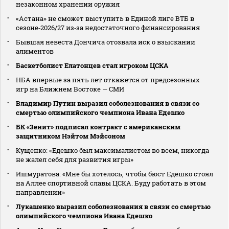
незаконном хранении оружия
«Астана» не сможет выступить в Единой лиге ВТБ в
сезоне‑2026/27 из‑за недостаточного финансирования
Бывшая невеста Дончича отозвала иск о взыскании
алиментов
Баскетболист Елатонцев стал игроком ЦСКА
НБА впервые за пять лет откажется от предсезонных
игр на Ближнем Востоке — СМИ
Владимир Путин выразил соболезнования в связи со
смертью олимпийского чемпиона Ивана Едешко
БК «Зенит» подписал контракт с американским
защитником Нэйтом Мэйсоном
Кущенко: «Едешко был максималистом во всем, никогда
не жалел себя для развития игры»
Ишмуратова: «Мне бы хотелось, чтобы бюст Едешко стоял
на Аллее спортивной славы ЦСКА. Буду работать в этом
направлении»
Лукашенко выразил соболезнования в связи со смертью
олимпийского чемпиона Ивана Едешко