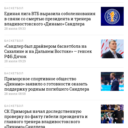
БАСКЕТБОЛ
Единая лига ВТБ выразила соболезнования
в связи со смертью президента и тренера
владивостокского «Динамо» Сандлера
28 июля 09:33
БАСКЕТБОЛ
«Сандлер был драйвером баскетбола на
Сахалине и на Дальнем Востоке» — генсек
РФБ Дячок
28 июля 09:29
БАСКЕТБОЛ
Приморское спортивное общество
«Динамо» заявило о готовности оказать
поддержку родным погибшего Сандлера
28 июля 08:58
БАСКЕТБОЛ
СК Приморья начал доследственную
проверку по факту гибели президента и
главного тренера владивостокского
«Динамо» Сандлера