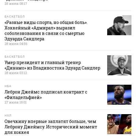
28 июля 08:17
БАСКЕТБОЛ
«Разные виды спорта, но общая боль».
Хоккейный «Адмирал» выразил
соболезнования в связи со смертью
Эдуарда Сандлера
28 июля 04:56
БАСКЕТБОЛ
Умер президент и главный тренер
«Динамо» из Владивостока Эдуард Сандлер
28 июля 03:12
НБА
Леброн Джеймс подписал контракт с
«Филадельфией»
27 июля 18:01
НХЛ
Овечкину впервые заплатят больше, чем
Леброну Джеймсу. Исторический момент
для хоккея