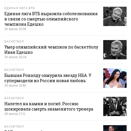
ЕДИНАЯ ЛИГА ВТБ
Единая лига ВТБ выразила соболезнования
в связи со смертью олимпийского
чемпиона Едешко
30 июля 20:38
БАСКЕТБОЛ
Умер олимпийский чемпион по баскетболу
Иван Едешко
30 июля 20:24
БАСКЕТБОЛ
Бывшая Роналду охмурила звезду НБА. У
супермодели из России новая любовь
30 июля 10:40
БАСКЕТБОЛ
Налетел на камни и погиб. Россию
шокировала смерть знаменитого тренера
28 июля 17:11
БАСКЕТБОЛ