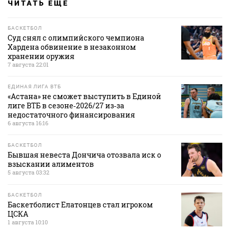
ЧИТАТЬ ЕЩЕ
БАСКЕТБОЛ
Суд снял с олимпийского чемпиона
Хардена обвинение в незаконном
хранении оружия
7 августа 22:01
ЕДИНАЯ ЛИГА ВТБ
«Астана» не сможет выступить в Единой
лиге ВТБ в сезоне‑2026/27 из‑за
недостаточного финансирования
6 августа 16:16
БАСКЕТБОЛ
Бывшая невеста Дончича отозвала иск о
взыскании алиментов
5 августа 03:32
БАСКЕТБОЛ
Баскетболист Елатонцев стал игроком
ЦСКА
1 августа 10:10