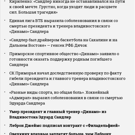
Кириленко: «Сандлер никогда не останавливался на пути
к своей мечте. Грустно, когда уходят люди в расцвете
сил. Большая трагедия»
Единая лига ВТБ выразила соболезнования в связи со
смертью президента и тренера владивостокского
«Динамо» Сандлера
«Сандлер был драйвером баскетбола на Сахалине и на
Дальнем Востоке» — генсек РФБ Дячок
Приморское спортивное общество «Динамо» заявило о
готовности оказать поддержку родным погибшего
Сандлера
СК Приморья начал доследственную проверку по факту
гибели президента и главного тренера владивостокского
«Динамо» Сандлера
«Разные виды спорта, но общая боль». Хоккейный
«Адмирал» выразил соболезнования в связи со смертью
Эдуарда Сандлера
Умер президент и главный тренер «Динамо» из
Владивостока Эдуард Сандлер
Леброн Джеймс подписал контракт с «Филадельфией»
Овечкину впервые заплатят больше, чем Леброну