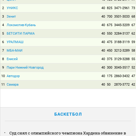
2
УНИКС
40
825
3471-2961
73
3
Зенит
40
700
3501-3033
68
4
Локомотив-Кубань
40
675
3445-3209
67
5
БЕТСИТИ ПАРМА
40
550
3284-3137
62
6
УРАЛМАШ
40
475
3188-3119
59
7
МБА-МАИ
40
450
3212-3289
58
8
Енисей
40
375
3129-3288
55
9
Пари Нижний Новгород
40
300
3045-3517
52
10
Автодор
40
175
2860-3432
47
11
Самара
40
50
2870-3772
42
БАСКЕТБОЛ
Суд снял с олимпийского чемпиона Хардена обвинение в