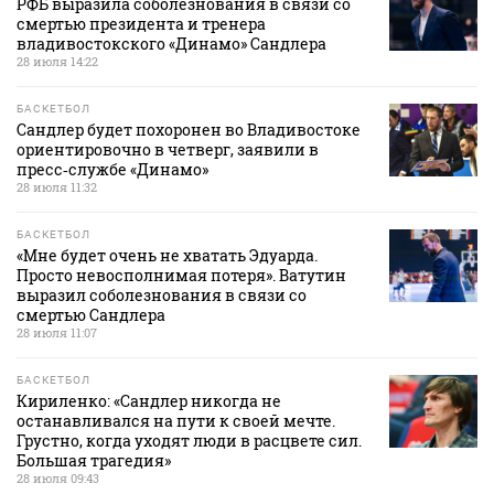
РФБ выразила соболезнования в связи со
смертью президента и тренера
владивостокского «Динамо» Сандлера
28 июля 14:22
БАСКЕТБОЛ
Сандлер будет похоронен во Владивостоке
ориентировочно в четверг, заявили в
пресс‑службе «Динамо»
28 июля 11:32
БАСКЕТБОЛ
«Мне будет очень не хватать Эдуарда.
Просто невосполнимая потеря». Ватутин
выразил соболезнования в связи со
смертью Сандлера
28 июля 11:07
БАСКЕТБОЛ
Кириленко: «Сандлер никогда не
останавливался на пути к своей мечте.
Грустно, когда уходят люди в расцвете сил.
Большая трагедия»
28 июля 09:43