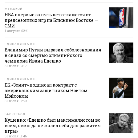
МУЖСКОЙ
НБА впервые за пять лет откажется от
предсезонных игр на Ближнем Востоке —
СМИ
1 августа 02:41
ЕДИНАЯ ЛИГА ВТБ
Владимир Путин выразил соболезнования
в связи со смертью олимпийского
чемпиона Ивана Едешко
31 июля 13:17
ЕДИНАЯ ЛИГА ВТБ
БК «Зенит» подписал контракт с
американским защитником Нэйтом
Мэйсоном
31 июля 12:23
БАСКЕТБОЛ
Кущенко: «Едешко был максималистом во
всем, никогда не жалел себя для развития
игры»
31 июля 11:46