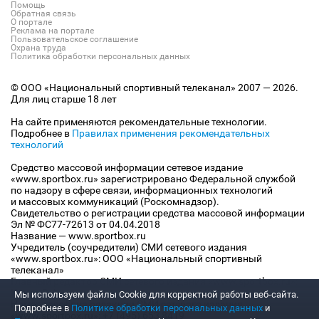
Помощь
Обратная связь
О портале
Реклама на портале
Пользовательское соглашение
Охрана труда
Политика обработки персональных данных
© ООО «Национальный спортивный телеканал» 2007 — 2026.
Для лиц старше 18 лет
На сайте применяются рекомендательные технологии.
Подробнее в
Правилах применения рекомендательных
технологий
Средство массовой информации сетевое издание
«www.sportbox.ru» зарегистрировано Федеральной службой
по надзору в сфере связи, информационных технологий
и массовых коммуникаций (Роскомнадзор).
Свидетельство о регистрации средства массовой информации
Эл № ФС77-72613 от 04.04.2018
Название — www.sportbox.ru
Учредитель (соучредители) СМИ сетевого издания
«www.sportbox.ru»: ООО «Национальный спортивный
телеканал»
Главный редактор СМИ сетевого издания «www.sportbox.ru»:
Конов В.А.
Мы используем файлы Сookie для корректной работы веб-сайта.
Номер телефона редакции СМИ сетевого издания
Подробнее в
Политике обработки персональных данных
и
«www.sportbox.ru»: +7 (495) 653 8419