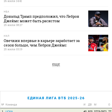
26 июля 14:41
НБА
Дональд Трамп предположил, что Леброн
Джеймс может быть расистом
25 июля 08:27
НХЛ
Овечкин впервые в карьере заработает за
сезон больше, чем Леброн Джеймс
25 июля 03:19
ЕЩЕ
ЕДИНАЯ ЛИГА ВТБ 2025-26
№
Команда
И
ДВ
М
О
1
ЦСКА
40
925
3723-2971
77