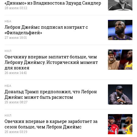
«Динамо» из Владивостока Эдуард Сандлер
28 июля 03:12
НБА
Леброн Джеймс подписал контракт с
«Филадельфией»
27 июля 18:01
НХЛ
Овечкину впервые заплатят больше, чем
Леброну Джеймсу. Исторический момент
для хоккея
26 июля 14:41
НБА
Дональд Трамп предположил, что Леброн
Джеймс может быть расистом
25 июля 08:27
НХЛ
Овечкин впервые в карьере заработает за
сезон больше, чем Леброн Джеймс
25 июля 03:19