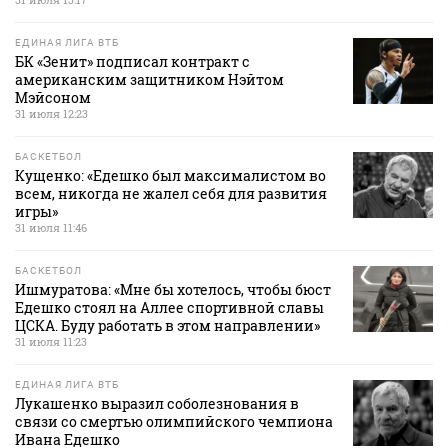
ЕДИНАЯ ЛИГА ВТБ
БК «Зенит» подписал контракт с
американским защитником Нэйтом
Мэйсоном
31 июля 12:23
БАСКЕТБОЛ
Кущенко: «Едешко был максималистом во
всем, никогда не жалел себя для развития
игры»
31 июля 11:46
БАСКЕТБОЛ
Ишмуратова: «Мне бы хотелось, чтобы бюст
Едешко стоял на Аллее спортивной славы
ЦСКА. Буду работать в этом направлении»
31 июля 11:23
ЕДИНАЯ ЛИГА ВТБ
Лукашенко выразил соболезнования в
связи со смертью олимпийского чемпиона
Ивана Едешко