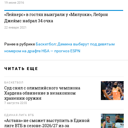
19 июня 2016
«Лейкерс» в гостях выиграли у «Милуоки», Леброн
Джеймс набрал 34 очка
22 января 2021
Ранее в рубрике
Баскетбол
:
Демина выберут под девятым
номером на драфте НБА — прогноз ESPN
ЧИТАТЬ ЕЩЕ
БАСКЕТБОЛ
Суд снял с олимпийского чемпиона
Хардена обвинение в незаконном
хранении оружия
7 августа 22:01
ЕДИНАЯ ЛИГА ВТБ
«Астана» не сможет выступить в Единой
лиге ВТБ в сезоне‑2026/27 из‑за