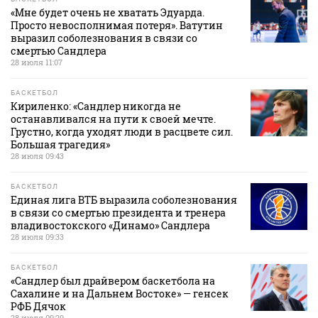
«Мне будет очень не хватать Эдуарда.
Просто невосполнимая потеря». Ватутин
выразил соболезнования в связи со
смертью Сандлера
28 июля 11:07
БАСКЕТБОЛ
Кириленко: «Сандлер никогда не
останавливался на пути к своей мечте.
Грустно, когда уходят люди в расцвете сил.
Большая трагедия»
28 июля 09:43
БАСКЕТБОЛ
Единая лига ВТБ выразила соболезнования
в связи со смертью президента и тренера
владивостокского «Динамо» Сандлера
28 июля 09:33
БАСКЕТБОЛ
«Сандлер был драйвером баскетбола на
Сахалине и на Дальнем Востоке» — генсек
РФБ Дячок
28 июля 09:29