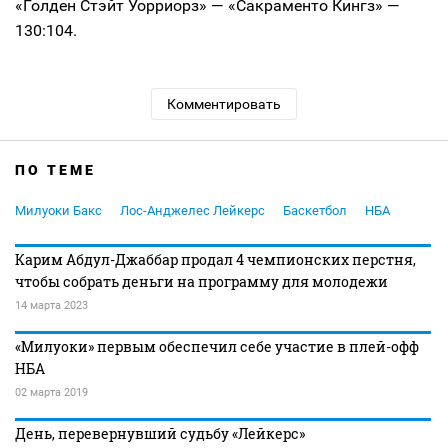
«Голден Стэйт Уорриорз» — «Сакраменто Кингз» —
130:104.
Комментировать
ПО ТЕМЕ
Милуоки Бакс
Лос-Анджелес Лейкерс
Баскетбол
НБА
Карим Абдул-Джаббар продал 4 чемпионских перстня,
чтобы собрать деньги на программу для молодежи
14 марта 2023
«Милуоки» первым обеспечил себе участие в плей-офф
НБА
02 марта 2019
День, перевернувший судьбу «Лейкерс»