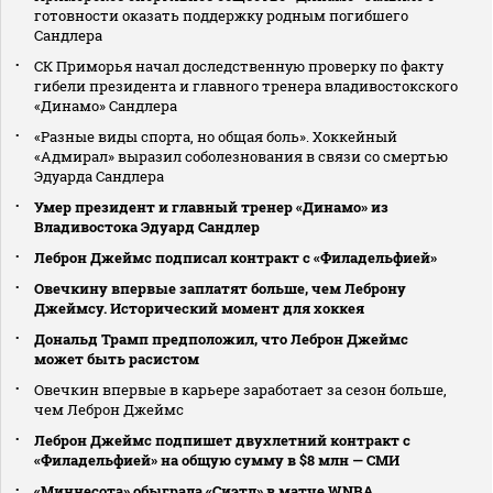
готовности оказать поддержку родным погибшего
Сандлера
СК Приморья начал доследственную проверку по факту
гибели президента и главного тренера владивостокского
«Динамо» Сандлера
«Разные виды спорта, но общая боль». Хоккейный
«Адмирал» выразил соболезнования в связи со смертью
Эдуарда Сандлера
Умер президент и главный тренер «Динамо» из
Владивостока Эдуард Сандлер
Леброн Джеймс подписал контракт с «Филадельфией»
Овечкину впервые заплатят больше, чем Леброну
Джеймсу. Исторический момент для хоккея
Дональд Трамп предположил, что Леброн Джеймс
может быть расистом
Овечкин впервые в карьере заработает за сезон больше,
чем Леброн Джеймс
Леброн Джеймс подпишет двухлетний контракт с
«Филадельфией» на общую сумму в $8 млн — СМИ
«Миннесота» обыграла «Сиэтл» в матче WNBA