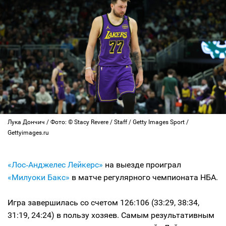
Лука Дончич / Фото: © Stacy Revere / Staff / Getty Images Sport /
Gettyimages.ru
«Лос‑Анджелес Лейкерс»
на выезде проиграл
«Милуоки Бакс»
в матче регулярного чемпионата НБА.
Игра завершилась со счетом 126:106 (33:29, 38:34,
31:19, 24:24) в пользу хозяев. Самым результативным