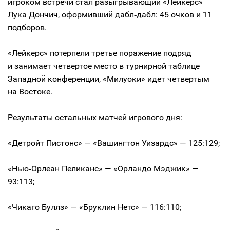
игроком встречи стал разыгрывающий «Лейкерс»
Лука Дончич, оформивший дабл‑дабл: 45 очков и 11
подборов.
«Лейкерс» потерпели третье поражение подряд
и занимает четвертое место в турнирной таблице
Западной конференции, «Милуоки» идет четвертым
на Востоке.
Результаты остальных матчей игрового дня:
«Детройт Пистонс» — «Вашингтон Уизардс» — 125:129;
«Нью‑Орлеан Пеликанс» — «Орландо Мэджик» —
93:113;
«Чикаго Буллз» — «Бруклин Нетс» — 116:110;