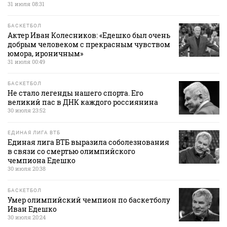
31 июля 08:31
БАСКЕТБОЛ
Актер Иван Колесников: «Едешко был очень
добрым человеком с прекрасным чувством
юмора, ироничным»
31 июля 00:49
БАСКЕТБОЛ
Не стало легенды нашего спорта. Его
великий пас в ДНК каждого россиянина
30 июля 23:52
ЕДИНАЯ ЛИГА ВТБ
Единая лига ВТБ выразила соболезнования
в связи со смертью олимпийского
чемпиона Едешко
30 июля 20:38
БАСКЕТБОЛ
Умер олимпийский чемпион по баскетболу
Иван Едешко
30 июля 20:24