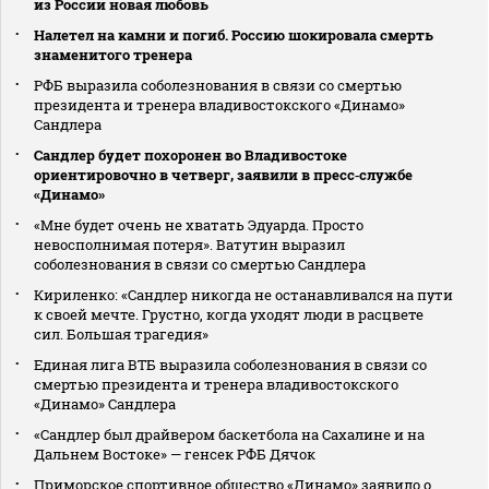
из России новая любовь
Налетел на камни и погиб. Россию шокировала смерть
знаменитого тренера
РФБ выразила соболезнования в связи со смертью
президента и тренера владивостокского «Динамо»
Сандлера
Сандлер будет похоронен во Владивостоке
ориентировочно в четверг, заявили в пресс‑службе
«Динамо»
«Мне будет очень не хватать Эдуарда. Просто
невосполнимая потеря». Ватутин выразил
соболезнования в связи со смертью Сандлера
Кириленко: «Сандлер никогда не останавливался на пути
к своей мечте. Грустно, когда уходят люди в расцвете
сил. Большая трагедия»
Единая лига ВТБ выразила соболезнования в связи со
смертью президента и тренера владивостокского
«Динамо» Сандлера
«Сандлер был драйвером баскетбола на Сахалине и на
Дальнем Востоке» — генсек РФБ Дячок
Приморское спортивное общество «Динамо» заявило о