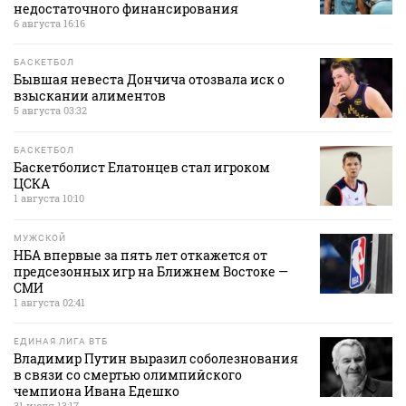
недостаточного финансирования
6 августа 16:16
БАСКЕТБОЛ
Бывшая невеста Дончича отозвала иск о
взыскании алиментов
5 августа 03:32
БАСКЕТБОЛ
Баскетболист Елатонцев стал игроком
ЦСКА
1 августа 10:10
МУЖСКОЙ
НБА впервые за пять лет откажется от
предсезонных игр на Ближнем Востоке —
СМИ
1 августа 02:41
ЕДИНАЯ ЛИГА ВТБ
Владимир Путин выразил соболезнования
в связи со смертью олимпийского
чемпиона Ивана Едешко
31 июля 13:17