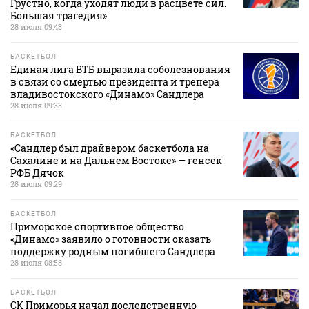
Грустно, когда уходят люди в расцвете сил.
Большая трагедия»
28 июля 09:43
БАСКЕТБОЛ
Единая лига ВТБ выразила соболезнования
в связи со смертью президента и тренера
владивостокского «Динамо» Сандлера
28 июля 09:33
БАСКЕТБОЛ
«Сандлер был драйвером баскетбола на
Сахалине и на Дальнем Востоке» — генсек
РФБ Дячок
28 июля 09:29
БАСКЕТБОЛ
Приморское спортивное общество
«Динамо» заявило о готовности оказать
поддержку родным погибшего Сандлера
28 июля 08:58
БАСКЕТБОЛ
СК Приморья начал доследственную