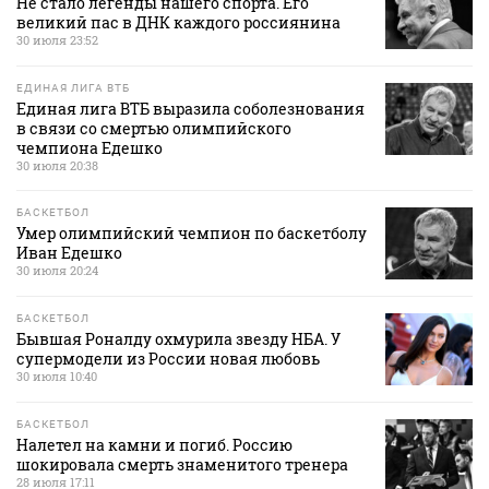
Не стало легенды нашего спорта. Его
великий пас в ДНК каждого россиянина
30 июля 23:52
ЕДИНАЯ ЛИГА ВТБ
Единая лига ВТБ выразила соболезнования
в связи со смертью олимпийского
чемпиона Едешко
30 июля 20:38
БАСКЕТБОЛ
Умер олимпийский чемпион по баскетболу
Иван Едешко
30 июля 20:24
БАСКЕТБОЛ
Бывшая Роналду охмурила звезду НБА. У
супермодели из России новая любовь
30 июля 10:40
БАСКЕТБОЛ
Налетел на камни и погиб. Россию
шокировала смерть знаменитого тренера
28 июля 17:11