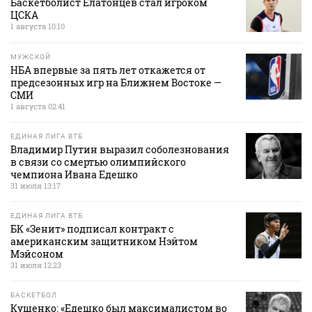
Баскетболист Елатонцев стал игроком
ЦСКА
1 августа 10:10
МУЖСКОЙ
НБА впервые за пять лет откажется от
предсезонных игр на Ближнем Востоке —
СМИ
1 августа 02:41
ЕДИНАЯ ЛИГА ВТБ
Владимир Путин выразил соболезнования
в связи со смертью олимпийского
чемпиона Ивана Едешко
31 июля 13:17
ЕДИНАЯ ЛИГА ВТБ
БК «Зенит» подписал контракт с
американским защитником Нэйтом
Мэйсоном
31 июля 12:23
БАСКЕТБОЛ
Кущенко: «Едешко был максималистом во