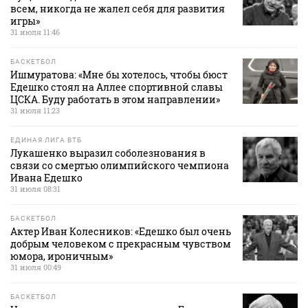
всем, никогда не жалел себя для развития
игры»
31 июля 11:46
БАСКЕТБОЛ
Ишмуратова: «Мне бы хотелось, чтобы бюст
Едешко стоял на Аллее спортивной славы
ЦСКА. Буду работать в этом направлении»
31 июля 11:23
ЕДИНАЯ ЛИГА ВТБ
Лукашенко выразил соболезнования в
связи со смертью олимпийского чемпиона
Ивана Едешко
31 июля 08:31
БАСКЕТБОЛ
Актер Иван Колесников: «Едешко был очень
добрым человеком с прекрасным чувством
юмора, ироничным»
31 июля 00:49
БАСКЕТБОЛ