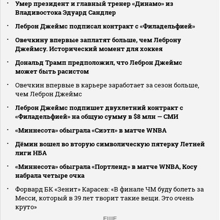
Умер президент и главный тренер «Динамо» из
Владивостока Эдуард Сандлер
Леброн Джеймс подписал контракт с «Филадельфией»
Овечкину впервые заплатят больше, чем Леброну
Джеймсу. Исторический момент для хоккея
Дональд Трамп предположил, что Леброн Джеймс
может быть расистом
Овечкин впервые в карьере заработает за сезон больше,
чем Леброн Джеймс
Леброн Джеймс подпишет двухлетний контракт с
«Филадельфией» на общую сумму в $8 млн — СМИ
«Миннесота» обыграла «Сиэтл» в матче WNBA
Дёмин вошел во вторую символическую пятерку Летней
лиги НБА
«Миннесота» обыграла «Портленд» в матче WNBA, Косу
набрала четыре очка
Форвард БК «Зенит» Карасев: «В финале ЧМ буду болеть за
Месси, который в 39 лет творит такие вещи. Это очень
круто»
ЕЩЕ