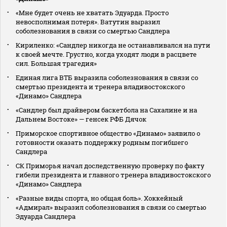
«Мне будет очень не хватать Эдуарда. Просто
невосполнимая потеря». Ватутин выразил
соболезнования в связи со смертью Сандлера
Кириленко: «Сандлер никогда не останавливался на пути
к своей мечте. Грустно, когда уходят люди в расцвете
сил. Большая трагедия»
Единая лига ВТБ выразила соболезнования в связи со
смертью президента и тренера владивостокского
«Динамо» Сандлера
«Сандлер был драйвером баскетбола на Сахалине и на
Дальнем Востоке» — генсек РФБ Дячок
Приморское спортивное общество «Динамо» заявило о
готовности оказать поддержку родным погибшего
Сандлера
СК Приморья начал доследственную проверку по факту
гибели президента и главного тренера владивостокского
«Динамо» Сандлера
«Разные виды спорта, но общая боль». Хоккейный
«Адмирал» выразил соболезнования в связи со смертью
Эдуарда Сандлера