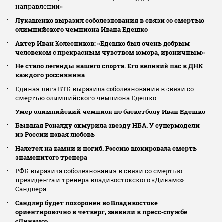
направлении»
Лукашенко выразил соболезнования в связи со смертью
олимпийского чемпиона Ивана Едешко
Актер Иван Колесников: «Едешко был очень добрым
человеком с прекрасным чувством юмора, ироничным»
Не стало легенды нашего спорта. Его великий пас в ДНК
каждого россиянина
Единая лига ВТБ выразила соболезнования в связи со
смертью олимпийского чемпиона Едешко
Умер олимпийский чемпион по баскетболу Иван Едешко
Бывшая Роналду охмурила звезду НБА. У супермодели
из России новая любовь
Налетел на камни и погиб. Россию шокировала смерть
знаменитого тренера
РФБ выразила соболезнования в связи со смертью
президента и тренера владивостокского «Динамо»
Сандлера
Сандлер будет похоронен во Владивостоке
ориентировочно в четверг, заявили в пресс‑службе
«Динамо»