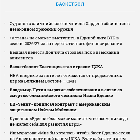
БАСКЕТБОЛ
Суд снял с олимпийского чемпиона Хардена обвинение в
незаконном хранении оружия
«Астана» не сможет выступить в Единой лиге ВТБ в
сезоне‑2026/27 из‑за недостаточного финансирования
Бывшая невеста Дончича отозвала иск о взыскании
алиментов
Баскетболист Елатонцев стал игроком ЦСКА
НБА впервые за пять лет откажется от предсезонных
игр на Ближнем Востоке — СМИ
Владимир Путин выразил соболезнования в связи со
смертью олимпийского чемпиона Ивана Едешко
БК «Зенит» подписал контракт с американским
защитником Нэйтом Мэйсоном
Кущенко: «Едешко был максималистом во всем, никогда
не жалел себя для развития игры»
Ишмуратова: «Мне бы хотелось, чтобы бюст Едешко стоял
на Аллее спортивной славы ЦСКА. Буду работать в этом