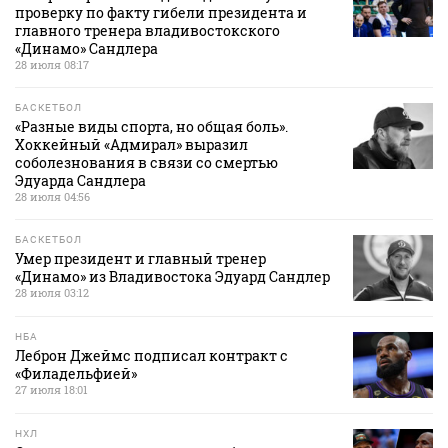
проверку по факту гибели президента и
главного тренера владивостокского
«Динамо» Сандлера
28 июля 08:17
БАСКЕТБОЛ
«Разные виды спорта, но общая боль».
Хоккейный «Адмирал» выразил
соболезнования в связи со смертью
Эдуарда Сандлера
28 июля 04:56
БАСКЕТБОЛ
Умер президент и главный тренер
«Динамо» из Владивостока Эдуард Сандлер
28 июля 03:12
НБА
Леброн Джеймс подписал контракт с
«Филадельфией»
27 июля 18:01
НХЛ