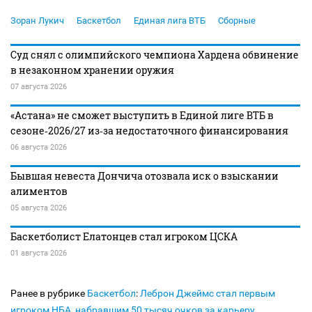
Зоран Лукич
Баскетбол
Единая лига ВТБ
Сборные
Суд снял с олимпийского чемпиона Хардена обвинение
в незаконном хранении оружия
07 августа 2026
«Астана» не сможет выступить в Единой лиге ВТБ в
сезоне‑2026/27 из‑за недостаточного финансирования
06 августа 2026
Бывшая невеста Дончича отозвала иск о взыскании
алиментов
05 августа 2026
Баскетболист Елатонцев стал игроком ЦСКА
01 августа 2026
Ранее в рубрике
Баскетбол
:
Леброн Джеймс стал первым
игроком НБА, набравшим 50 тысяч очков за карьеру