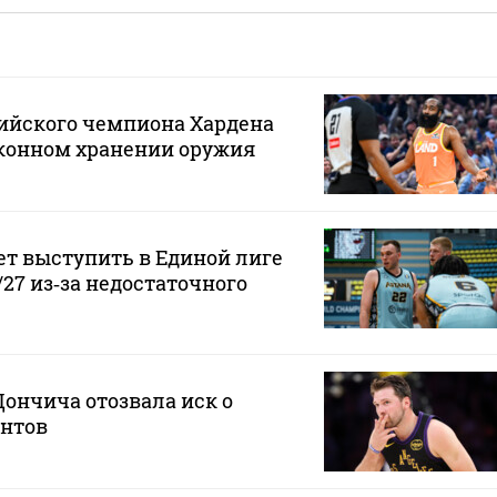
ийского чемпиона Хардена
аконном хранении оружия
ет выступить в Единой лиге
/27 из‑за недостаточного
ончича отозвала иск о
нтов