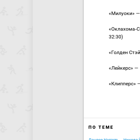
«Милуоки» — 
«Оклахома‑Си
32:30)
«Голден Стэйт
«Лейкерс» — «
«Клипперс» — 
ПО ТЕМЕ
Денвер Наггетс
Никола 