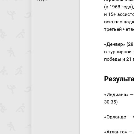
(в 1968 году
и 15+ ассист
всю площадку
третьей четв
«Денвер» (28
в турнирной 
победы и 21
Результа
«Индиана» — 
30:35)
«Орландо — «П
«Атланта» — «