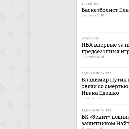
БАСКЕТБОЛ
Баскетболист Ел
1 августа 10:10
МУЖСКОЙ
НБА впервые за п
предсезонных иг
1 августа 02:41
ЕДИНАЯ ЛИГА ВТБ
Владимир Путин 
связи со смерть
Ивана Едешко
31 июля 13:17
ЕДИНАЯ ЛИГА ВТБ
БК «Зенит» подпи
защитником Нэй
31 июля 12:23