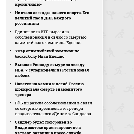
ироничным»
Не стало легенды нашего спорта. Его
великий пас в ДНК каждого
россиянина
Единая лига ВТБ выразила
соболезнования в связи со смертью
олимпийского чемпиона Едешко
Умер олимпийский чемпион по
баскетболу Иван Едешко
Бывшая Роналду охмурила звезду
НБА. У супермодели из России новая
любовь
Налетел на камни и погиб. Россию
шокировала смерть знаменитого
тренера
РФБ выразила соболезнования в связи
со смертью президента и тренера
владивостокского «Динамо» Сандлера
Сандлер будет похоронен во
Владивостоке ориентировочно в
четверг, заявили в пресс‑службе