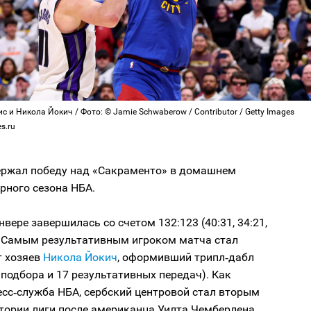
 и Никола Йокич / Фото: © Jamie Schwaberow / Contributor / Getty Images
s.ru
ержал победу над «Сакраменто» в домашнем
рного сезона НБА.
нвере завершилась со счетом 132:123 (40:31, 34:21,
). Самым результативным игроком матча стал
т хозяев
Никола Йокич
, оформивший трипл‑дабл
2 подбора и 17 результативных передач). Как
сс‑служба НБА, сербский центровой стал вторым
стории лиги после американца Уилта Чемберлена