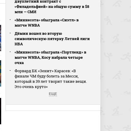
двухлетний контракт с
«Филадельфией» на общую сумму в $8
млн — СМИ
«Миннесота» обыграла «Сиэтл» в
матче WNBA
Дёмин вошел во вторую
символическую пятерку Летней лиги
НБА
«Миннесота» обыграла «Портленд» в
матче WNBA, Косу набрала четыре
очка
Форвард БК «Зенит» Карасев: «В
финале ЧМ буду болеть за Месси,
который в 39 лет творит такие вещи.
Это очень круто»
ЕЩЕ