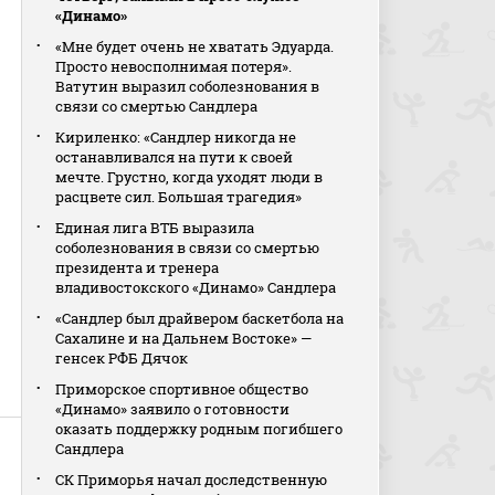
«Динамо»
«Мне будет очень не хватать Эдуарда.
Просто невосполнимая потеря».
Ватутин выразил соболезнования в
связи со смертью Сандлера
Кириленко: «Сандлер никогда не
останавливался на пути к своей
мечте. Грустно, когда уходят люди в
расцвете сил. Большая трагедия»
Единая лига ВТБ выразила
соболезнования в связи со смертью
президента и тренера
владивостокского «Динамо» Сандлера
«Сандлер был драйвером баскетбола на
Сахалине и на Дальнем Востоке» —
генсек РФБ Дячок
Приморское спортивное общество
«Динамо» заявило о готовности
оказать поддержку родным погибшего
Сандлера
СК Приморья начал доследственную