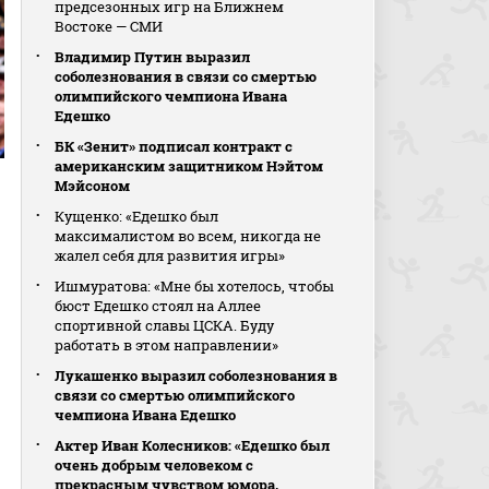
предсезонных игр на Ближнем
Востоке — СМИ
Владимир Путин выразил
соболезнования в связи со смертью
олимпийского чемпиона Ивана
Едешко
БК «Зенит» подписал контракт с
американским защитником Нэйтом
Мэйсоном
Кущенко: «Едешко был
максималистом во всем, никогда не
жалел себя для развития игры»
Ишмуратова: «Мне бы хотелось, чтобы
бюст Едешко стоял на Аллее
спортивной славы ЦСКА. Буду
работать в этом направлении»
Лукашенко выразил соболезнования в
связи со смертью олимпийского
чемпиона Ивана Едешко
Актер Иван Колесников: «Едешко был
очень добрым человеком с
прекрасным чувством юмора,