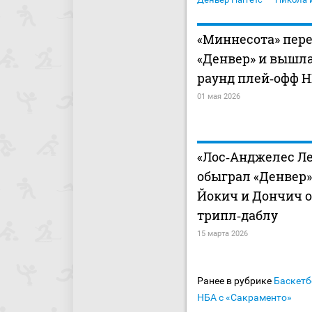
«Миннесота» пер
«Денвер» и вышла
раунд плей‑офф 
01 мая 2026
«Лос‑Анджелес Л
обыграл «Денвер»
Йокич и Дончич 
трипл‑даблу
15 марта 2026
Ранее в рубрике
Баскетб
НБА с «Сакраменто»