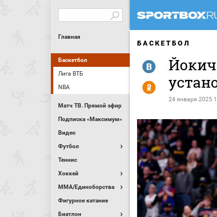
Главная
БАСКЕТБОЛ
Йокич
Баскетбол
R
Лига ВТБ
устано
Y
NBA
24 января 2025 1
Матч ТВ. Прямой эфир
Подписка «Максимум»
Видео
Футбол
Теннис
Хоккей
MMA/Единоборства
Фигурное катание
Биатлон