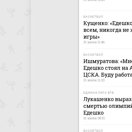
БАСКЕТБОЛ
Кущенко: «Едешк
всем, никогда не
игры»
31 июля 11:46
БАСКЕТБОЛ
Ишмуратова: «Мне
Едешко стоял на 
ЦСКА. Буду работ
31 июля 11:23
ЕДИНАЯ ЛИГА ВТБ
Лукашенко вырази
смертью олимпий
Едешко
31 июля 08:31
БАСКЕТБОЛ