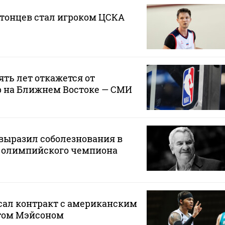
атонцев стал игроком ЦСКА
ять лет откажется от
р на Ближнем Востоке — СМИ
выразил соболезнования в
ю олимпийского чемпиона
сал контракт с американским
том Мэйсоном