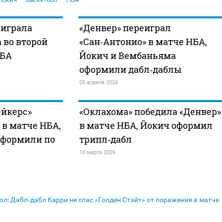
еиграла
«Денвер» переиграл
 во второй
«Сан‑Антонио» в матче НБА,
НБА
Йокич и Вембаньяма
оформили дабл‑даблы
05 апреля 2026
ейкерс»
«Оклахома» победила «Денвер»
 в матче НБА,
в матче НБА, Йокич оформил
оформили по
трипл‑дабл
10 марта 2026
ол
:
Дабл‑дабл Карри не спас «Голден Стэйт» от поражения в матче