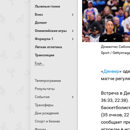
Лыжные гонки
Бокс
Допинг
Олимпийские игры
Формула-1
Домантас Сабонис
Легкая атлетика
Sport / Gettyimage
Трансляции
Еще...
«
Денвер
» од
матче регуля
Телепрограмма
Результаты
Встреча в Де
События
36:33, 22:38
Трансферы
баскетболис
Дни рождения
(35 очков, 2
Спорт и бизнес
сообщает пре
игроком в и
Форум