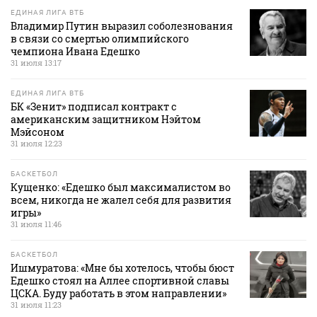
ЕДИНАЯ ЛИГА ВТБ
Владимир Путин выразил соболезнования
в связи со смертью олимпийского
чемпиона Ивана Едешко
31 июля 13:17
ЕДИНАЯ ЛИГА ВТБ
БК «Зенит» подписал контракт с
американским защитником Нэйтом
Мэйсоном
31 июля 12:23
БАСКЕТБОЛ
Кущенко: «Едешко был максималистом во
всем, никогда не жалел себя для развития
игры»
31 июля 11:46
БАСКЕТБОЛ
Ишмуратова: «Мне бы хотелось, чтобы бюст
Едешко стоял на Аллее спортивной славы
ЦСКА. Буду работать в этом направлении»
31 июля 11:23