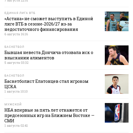
7 августа 22:01
ЕДИНАЯ ЛИГА ВТБ
«Астана» не сможет выступить в Единой
лиге ВТБ в сезоне‑2026/27 из‑за
недостаточного финансирования
6 августа 16:16
БАСКЕТБОЛ
Бывшая невеста Дончича отозвала иск о
взыскании алиментов
5 августа 03:32
БАСКЕТБОЛ
Баскетболист Елатонцев стал игроком
ЦСКА
1 августа 10:10
МУЖСКОЙ
НБА впервые за пять лет откажется от
предсезонных игр на Ближнем Востоке —
СМИ
1 августа 02:41