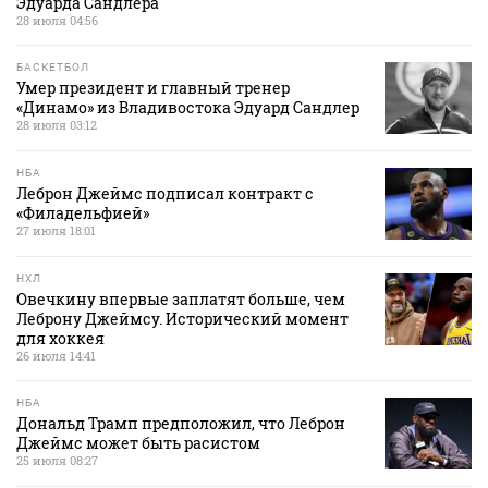
Эдуарда Сандлера
28 июля 04:56
БАСКЕТБОЛ
Умер президент и главный тренер
«Динамо» из Владивостока Эдуард Сандлер
28 июля 03:12
НБА
Леброн Джеймс подписал контракт с
«Филадельфией»
27 июля 18:01
НХЛ
Овечкину впервые заплатят больше, чем
Леброну Джеймсу. Исторический момент
для хоккея
26 июля 14:41
НБА
Дональд Трамп предположил, что Леброн
Джеймс может быть расистом
25 июля 08:27