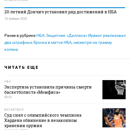
20-летний Дончич установил ряд достижений в НБА
16 января 2020
Ранее в рубрике
НБА
:
Защитник «Далласа» Ирвинг реализовал
два штрафных броска в матче НБА, несмотря на травму
колена
ЧИТАТЬ ЕЩЕ
НБА
Экспертиза установила причины смерти
баскетболиста «Мемфиса»
00:10
БАСКЕТБОЛ
Суд снял с олимпийского чемпиона
Хардена обвинение в незаконном
хранении оружия