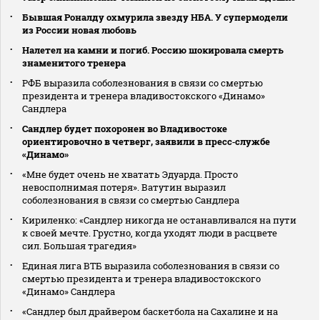
Бывшая Роналду охмурила звезду НБА. У супермодели
из России новая любовь
Налетел на камни и погиб. Россию шокировала смерть
знаменитого тренера
РФБ выразила соболезнования в связи со смертью
президента и тренера владивостокского «Динамо»
Сандлера
Сандлер будет похоронен во Владивостоке
ориентировочно в четверг, заявили в пресс‑службе
«Динамо»
«Мне будет очень не хватать Эдуарда. Просто
невосполнимая потеря». Ватутин выразил
соболезнования в связи со смертью Сандлера
Кириленко: «Сандлер никогда не останавливался на пути
к своей мечте. Грустно, когда уходят люди в расцвете
сил. Большая трагедия»
Единая лига ВТБ выразила соболезнования в связи со
смертью президента и тренера владивостокского
«Динамо» Сандлера
«Сандлер был драйвером баскетбола на Сахалине и на