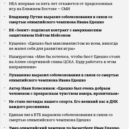
НБА впервые за пять лет откажется от предсезонных
игр на Ближнем Востоке — СМИ
Владимир Путин выразил соболезнования в связи со
смертью олимпийского чемпиона Ивана Едешко
БК «Зенит» подписал контракт с американским
защитником Нэйтом Мэйсоном
Кущенко: «Едешко был максималистом во всем, никогда
не жалел себя для развития игры»
Ишмуратова: «Мне бы хотелось, чтобы бюст Едешко стоял
на Аллее спортивной славы ЦСКА. Буду работать в этом
направлении»
Лукашенко выразил соболезнования в связи со смертью
олимпийского чемпиона Ивана Едешко
Актер Иван Колесников: «Едешко был очень добрым
человеком с прекрасным чувством юмора, ироничным»
Не стало легенды нашего спорта. Его великий пас в ДНК
каждого россиянина
Единая лига ВТБ выразила соболезнования в связи со
смертью олимпийского чемпиона Едешко
Умер олимпийский чемпион по баскетболу Иван Едешко