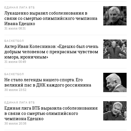
ЕДИНАЯ ЛИГА ВТБ
Лукашенко выразил соболезнования в
связи со смертью олимпийского чемпиона
Ивана Едешко
31 июля 08:31
БАСКЕТБОЛ
Актер Иван Колесников: «Едешко был очень
добрым человеком с прекрасным чувством
юмора, ироничным»
31 июля 00:49
БАСКЕТБОЛ
Не стало легенды нашего спорта. Его
великий пас в ДНК каждого россиянина
30 июля 23:52
ЕДИНАЯ ЛИГА ВТБ
Единая лига ВТБ выразила соболезнования
в связи со смертью олимпийского
чемпиона Едешко
30 июля 20:38