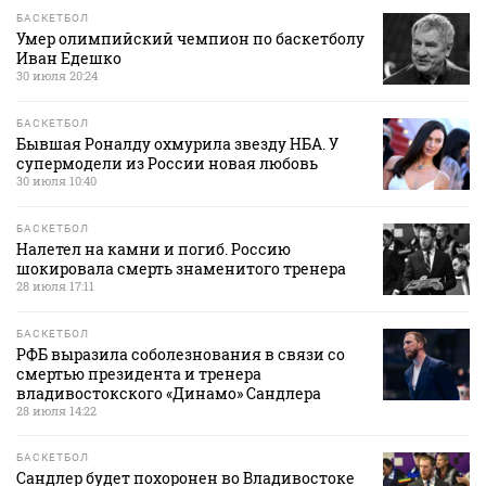
БАСКЕТБОЛ
Умер олимпийский чемпион по баскетболу
Иван Едешко
30 июля 20:24
БАСКЕТБОЛ
Бывшая Роналду охмурила звезду НБА. У
супермодели из России новая любовь
30 июля 10:40
БАСКЕТБОЛ
Налетел на камни и погиб. Россию
шокировала смерть знаменитого тренера
28 июля 17:11
БАСКЕТБОЛ
РФБ выразила соболезнования в связи со
смертью президента и тренера
владивостокского «Динамо» Сандлера
28 июля 14:22
БАСКЕТБОЛ
Сандлер будет похоронен во Владивостоке