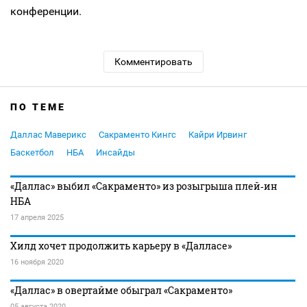
конференции.
Комментировать
ПО ТЕМЕ
Даллас Маверикс
Сакраменто Кингс
Кайри Ирвинг
Баскетбол
НБА
Инсайды
«Даллас» выбил «Сакраменто» из розыгрыша плей‑ин
НБА
17 апреля 2025
Хилд хочет продолжить карьеру в «Далласе»
16 ноября 2020
«Даллас» в овертайме обыграл «Сакраменто»
05 августа 2020