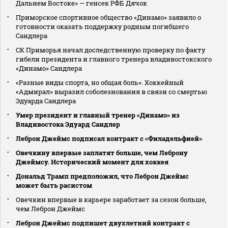
Дальнем Востоке» — генсек РФБ Дячок
Приморское спортивное общество «Динамо» заявило о
готовности оказать поддержку родным погибшего
Сандлера
СК Приморья начал доследственную проверку по факту
гибели президента и главного тренера владивостокского
«Динамо» Сандлера
«Разные виды спорта, но общая боль». Хоккейный
«Адмирал» выразил соболезнования в связи со смертью
Эдуарда Сандлера
Умер президент и главный тренер «Динамо» из
Владивостока Эдуард Сандлер
Леброн Джеймс подписал контракт с «Филадельфией»
Овечкину впервые заплатят больше, чем Леброну
Джеймсу. Исторический момент для хоккея
Дональд Трамп предположил, что Леброн Джеймс
может быть расистом
Овечкин впервые в карьере заработает за сезон больше,
чем Леброн Джеймс
Леброн Джеймс подпишет двухлетний контракт с