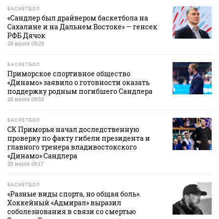
БАСКЕТБОЛ
«Сандлер был драйвером баскетбола на
Сахалине и на Дальнем Востоке» — генсек
РФБ Дячок
28 июля 09:29
БАСКЕТБОЛ
Приморское спортивное общество
«Динамо» заявило о готовности оказать
поддержку родным погибшего Сандлера
28 июля 08:58
БАСКЕТБОЛ
СК Приморья начал доследственную
проверку по факту гибели президента и
главного тренера владивостокского
«Динамо» Сандлера
28 июля 08:17
БАСКЕТБОЛ
«Разные виды спорта, но общая боль».
Хоккейный «Адмирал» выразил
соболезнования в связи со смертью