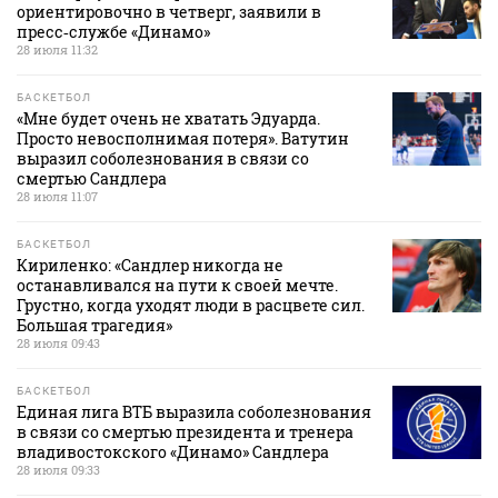
ориентировочно в четверг, заявили в
пресс‑службе «Динамо»
28 июля 11:32
БАСКЕТБОЛ
«Мне будет очень не хватать Эдуарда.
Просто невосполнимая потеря». Ватутин
выразил соболезнования в связи со
смертью Сандлера
28 июля 11:07
БАСКЕТБОЛ
Кириленко: «Сандлер никогда не
останавливался на пути к своей мечте.
Грустно, когда уходят люди в расцвете сил.
Большая трагедия»
28 июля 09:43
БАСКЕТБОЛ
Единая лига ВТБ выразила соболезнования
в связи со смертью президента и тренера
владивостокского «Динамо» Сандлера
28 июля 09:33