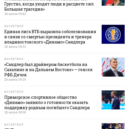
Грустно, когда уходят люди в расцвете сил.
Большая трагедия»
28 июля 09:43
БАСКЕТБОЛ
Единая лига ВТБ выразила соболезнования
в связи со смертью президента и тренера
владивостокского «Динамо» Сандлера
28 июля 09:33
БАСКЕТБОЛ
«Сандлер был драйвером баскетбола на
Сахалине и на Дальнем Востоке» — генсек
РФБ Дячок
28 июля 09:29
БАСКЕТБОЛ
Приморское спортивное общество
«Динамо» заявило о готовности оказать
поддержку родным погибшего Сандлера
28 июля 08:58
БАСКЕТБОЛ