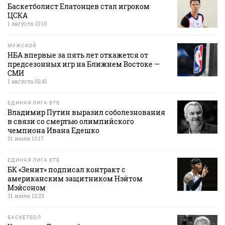
Баскетболист Елатонцев стал игроком
ЦСКА
1 августа 10:10
МУЖСКОЙ
НБА впервые за пять лет откажется от
предсезонных игр на Ближнем Востоке —
СМИ
1 августа 02:41
ЕДИНАЯ ЛИГА ВТБ
Владимир Путин выразил соболезнования
в связи со смертью олимпийского
чемпиона Ивана Едешко
31 июля 13:17
ЕДИНАЯ ЛИГА ВТБ
БК «Зенит» подписал контракт с
американским защитником Нэйтом
Мэйсоном
31 июля 12:23
БАСКЕТБОЛ