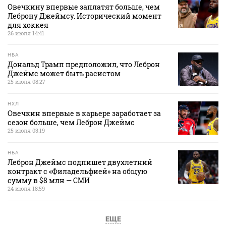
Овечкину впервые заплатят больше, чем
Леброну Джеймсу. Исторический момент
для хоккея
26 июля 14:41
НБА
Дональд Трамп предположил, что Леброн
Джеймс может быть расистом
25 июля 08:27
НХЛ
Овечкин впервые в карьере заработает за
сезон больше, чем Леброн Джеймс
25 июля 03:19
НБА
Леброн Джеймс подпишет двухлетний
контракт с «Филадельфией» на общую
сумму в $8 млн — СМИ
24 июля 18:59
ЕЩЕ