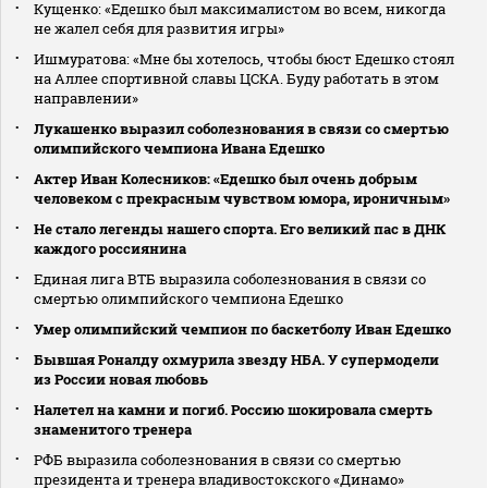
Кущенко: «Едешко был максималистом во всем, никогда
не жалел себя для развития игры»
Ишмуратова: «Мне бы хотелось, чтобы бюст Едешко стоял
на Аллее спортивной славы ЦСКА. Буду работать в этом
направлении»
Лукашенко выразил соболезнования в связи со смертью
олимпийского чемпиона Ивана Едешко
Актер Иван Колесников: «Едешко был очень добрым
человеком с прекрасным чувством юмора, ироничным»
Не стало легенды нашего спорта. Его великий пас в ДНК
каждого россиянина
Единая лига ВТБ выразила соболезнования в связи со
смертью олимпийского чемпиона Едешко
Умер олимпийский чемпион по баскетболу Иван Едешко
Бывшая Роналду охмурила звезду НБА. У супермодели
из России новая любовь
Налетел на камни и погиб. Россию шокировала смерть
знаменитого тренера
РФБ выразила соболезнования в связи со смертью
президента и тренера владивостокского «Динамо»