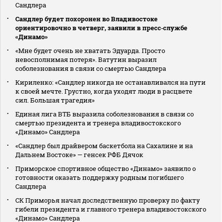
Сандлера
Сандлер будет похоронен во Владивостоке
ориентировочно в четверг, заявили в пресс‑службе
«Динамо»
«Мне будет очень не хватать Эдуарда. Просто
невосполнимая потеря». Ватутин выразил
соболезнования в связи со смертью Сандлера
Кириленко: «Сандлер никогда не останавливался на пути
к своей мечте. Грустно, когда уходят люди в расцвете
сил. Большая трагедия»
Единая лига ВТБ выразила соболезнования в связи со
смертью президента и тренера владивостокского
«Динамо» Сандлера
«Сандлер был драйвером баскетбола на Сахалине и на
Дальнем Востоке» — генсек РФБ Дячок
Приморское спортивное общество «Динамо» заявило о
готовности оказать поддержку родным погибшего
Сандлера
СК Приморья начал доследственную проверку по факту
гибели президента и главного тренера владивостокского
«Динамо» Сандлера