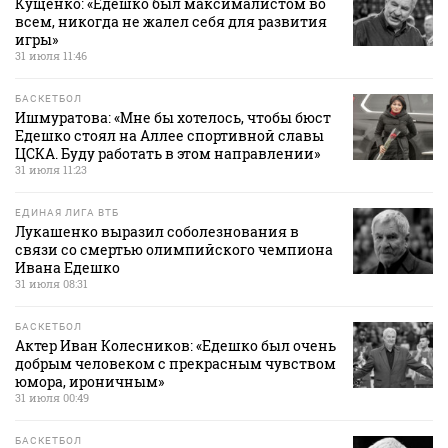
Кущенко: «Едешко был максималистом во
всем, никогда не жалел себя для развития
игры»
31 июля 11:46
БАСКЕТБОЛ
Ишмуратова: «Мне бы хотелось, чтобы бюст
Едешко стоял на Аллее спортивной славы
ЦСКА. Буду работать в этом направлении»
31 июля 11:23
ЕДИНАЯ ЛИГА ВТБ
Лукашенко выразил соболезнования в
связи со смертью олимпийского чемпиона
Ивана Едешко
31 июля 08:31
БАСКЕТБОЛ
Актер Иван Колесников: «Едешко был очень
добрым человеком с прекрасным чувством
юмора, ироничным»
31 июля 00:49
БАСКЕТБОЛ