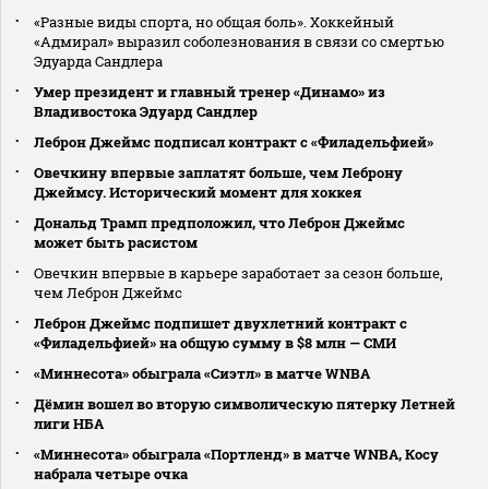
«Разные виды спорта, но общая боль». Хоккейный
«Адмирал» выразил соболезнования в связи со смертью
Эдуарда Сандлера
Умер президент и главный тренер «Динамо» из
Владивостока Эдуард Сандлер
Леброн Джеймс подписал контракт с «Филадельфией»
Овечкину впервые заплатят больше, чем Леброну
Джеймсу. Исторический момент для хоккея
Дональд Трамп предположил, что Леброн Джеймс
может быть расистом
Овечкин впервые в карьере заработает за сезон больше,
чем Леброн Джеймс
Леброн Джеймс подпишет двухлетний контракт с
«Филадельфией» на общую сумму в $8 млн — СМИ
«Миннесота» обыграла «Сиэтл» в матче WNBA
Дёмин вошел во вторую символическую пятерку Летней
лиги НБА
«Миннесота» обыграла «Портленд» в матче WNBA, Косу
набрала четыре очка