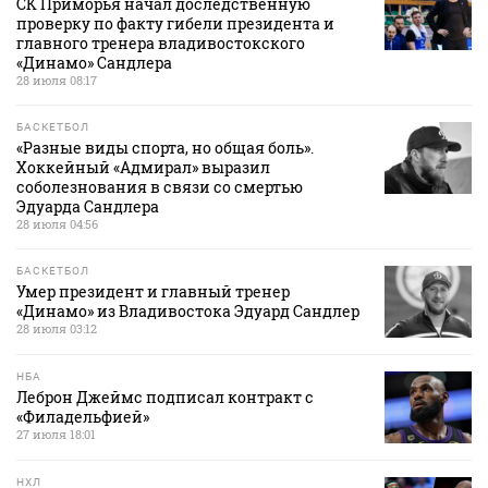
СК Приморья начал доследственную
проверку по факту гибели президента и
главного тренера владивостокского
«Динамо» Сандлера
28 июля 08:17
БАСКЕТБОЛ
«Разные виды спорта, но общая боль».
Хоккейный «Адмирал» выразил
соболезнования в связи со смертью
Эдуарда Сандлера
28 июля 04:56
БАСКЕТБОЛ
Умер президент и главный тренер
«Динамо» из Владивостока Эдуард Сандлер
28 июля 03:12
НБА
Леброн Джеймс подписал контракт с
«Филадельфией»
27 июля 18:01
НХЛ