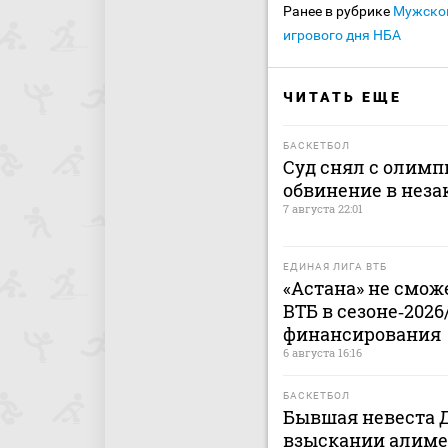
Ранее в рубрике
Мужско
игрового дня НБА
ЧИТАТЬ ЕЩЕ
БАСКЕТБОЛ
Суд снял с олимп
обвинение в нез
7 августа 22:01
ЕДИНАЯ ЛИГА ВТБ
«Астана» не смож
ВТБ в сезоне‑2026
финансирования
6 августа 16:16
БАСКЕТБОЛ
Бывшая невеста Д
взыскании алиме