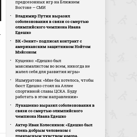
предсезонных игр на Ближнем
Востоке — СМИ
Владимир Путин выразил
соболезнования в связи со смертью
олимпийского чемпиона Ивана
Едешко
у
БК «Зенит» подписал контракт с
американским защитником Нэйтом
Мэйсоном
Кущенко: «Едешко был
максималистом во всем, никогда не
жалел себя для развития игры»
Ишмуратова: «Мне бы хотелось, чтобы
бюст Едешко стоял на Аллее
спортивной славы ЦСКА. Буду
работать в этом направлении»
Лукашенко выразил соболезнования в
связи со смертью олимпийского
чемпиона Ивана Едешко
Актер Иван Колесников: «Едешко был
очень добрым человеком с
прекрасным чувством юмора,