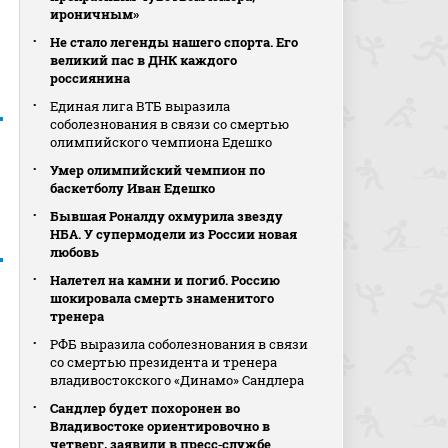
ироничным»
Не стало легенды нашего спорта. Его
великий пас в ДНК каждого
россиянина
Единая лига ВТБ выразила
соболезнования в связи со смертью
олимпийского чемпиона Едешко
Умер олимпийский чемпион по
баскетболу Иван Едешко
Бывшая Роналду охмурила звезду
НБА. У супермодели из России новая
любовь
Налетел на камни и погиб. Россию
шокировала смерть знаменитого
тренера
РФБ выразила соболезнования в связи
со смертью президента и тренера
владивостокского «Динамо» Сандлера
Сандлер будет похоронен во
Владивостоке ориентировочно в
четверг, заявили в пресс‑службе