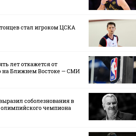
атонцев стал игроком ЦСКА
ять лет откажется от
р на Ближнем Востоке — СМИ
выразил соболезнования в
ю олимпийского чемпиона