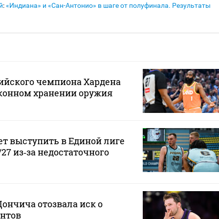
й
:
«Индиана» и «Сан-Антонио» в шаге от полуфинала. Результаты
ийского чемпиона Хардена
аконном хранении оружия
ет выступить в Единой лиге
/27 из‑за недостаточного
ончича отозвала иск о
нтов