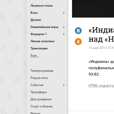
Лыжные гонки
Бокс
Допинг
«Инди
Олимпийские игры
R
Формула-1
над «
Y
Легкая атлетика
15 мая 2013 21:4
Трансляции
Еще...
«Индиана» д
полуфинальн
Телепрограмма
93:82.
Результаты
События
HTML-код вста
Трансферы
Дни рождения
Спорт и бизнес
Форум