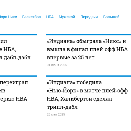
орк Никс
Баскетбол
НБА
Мужской
Передачи
Большой
дил
«Индиана» обыграла «Никс» и
е НБА,
вышла в финал плей‑офф НБА
л дабл‑дабл
впервые за 25 лет
01 июня 2025
 переиграл
«Индиана» победила
ив
«Нью‑Йорк» в матче плей‑офф
серию НБА
НБА, Халибертон сделал
трипл‑дабл
28 мая 2025