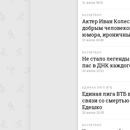
31 июля 08:31
БАСКЕТБОЛ
Актер Иван Колес
добрым человеко
юмора, ироничн
31 июля 00:49
БАСКЕТБОЛ
Не стало легенды
пас в ДНК каждог
30 июля 23:52
ЕДИНАЯ ЛИГА ВТБ
Единая лига ВТБ 
связи со смерть
Едешко
30 июля 20:38
БАСКЕТБОЛ