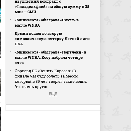
двухлетний контракт с
«Филадельфией» на общую сумму в $8
млн — СМИ
«Миннесота» обыграла «Сиэтл» в
матче WNBA
Дёмин вошел во вторую
символическую пятерку Летней лиги
НБА
«Миннесота» обыграла «Портленд» в
матче WNBA, Косу набрала четыре
очка
Форвард БК «Зенит» Карасев: «В
финале ЧМ буду болеть за Месси,
который в 39 лет творит такие вещи.
Это очень круто»
ЕЩЕ