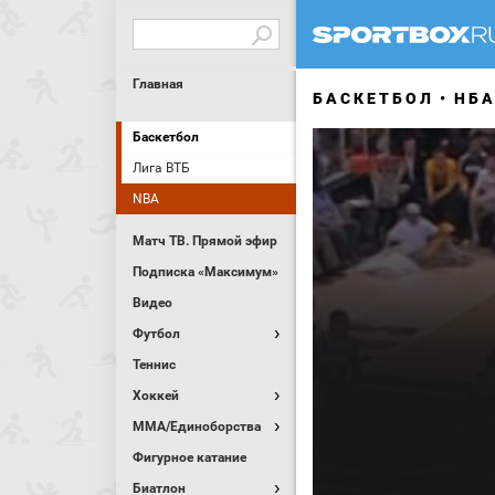
Главная
БАСКЕТБОЛ
НБ
Баскетбол
Лига ВТБ
NBA
Матч ТВ. Прямой эфир
Подписка «Максимум»
Видео
Футбол
Теннис
Хоккей
MMA/Единоборства
Фигурное катание
Биатлон