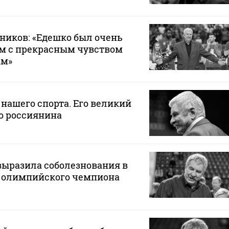
ников: «Едешко был очень
м с прекрасным чувством
ым»
 нашего спорта. Его великий
о россиянина
выразила соболезнования в
ю олимпийского чемпиона