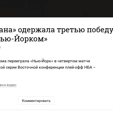
ана» одержала третью побед
Нью-Йорком»
1
ома переиграла «Нью-Йорк» в четвертом матче
ой серии Восточной конференции плей-офф НБА –
вки видео
Комментировать