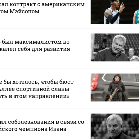
сал контракт с американским
том Мэйсоном
о был максималистом во
 жалел себя для развития
 бы хотелось, чтобы бюст
Аллее спортивной славы
ать в этом направлении»
л соболезнования в связи со
ского чемпиона Ивана