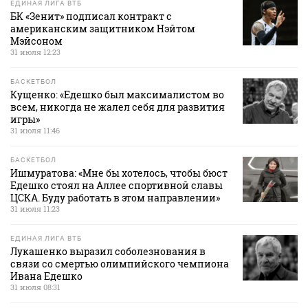
ЕДИНАЯ ЛИГА ВТБ
БК «Зенит» подписал контракт с
американским защитником Нэйтом
Мэйсоном
31 июля 12:23
БАСКЕТБОЛ
Кущенко: «Едешко был максималистом во
всем, никогда не жалел себя для развития
игры»
31 июля 11:46
БАСКЕТБОЛ
Ишмуратова: «Мне бы хотелось, чтобы бюст
Едешко стоял на Аллее спортивной славы
ЦСКА. Буду работать в этом направлении»
31 июля 11:23
ЕДИНАЯ ЛИГА ВТБ
Лукашенко выразил соболезнования в
связи со смертью олимпийского чемпиона
Ивана Едешко
31 июля 08:31