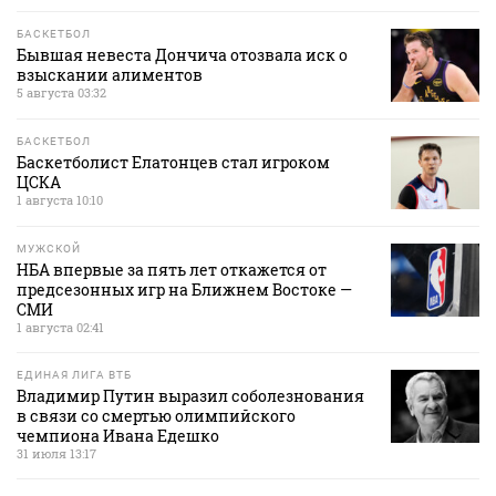
БАСКЕТБОЛ
Бывшая невеста Дончича отозвала иск о
взыскании алиментов
5 августа 03:32
БАСКЕТБОЛ
Баскетболист Елатонцев стал игроком
ЦСКА
1 августа 10:10
МУЖСКОЙ
НБА впервые за пять лет откажется от
предсезонных игр на Ближнем Востоке —
СМИ
1 августа 02:41
ЕДИНАЯ ЛИГА ВТБ
Владимир Путин выразил соболезнования
в связи со смертью олимпийского
чемпиона Ивана Едешко
31 июля 13:17