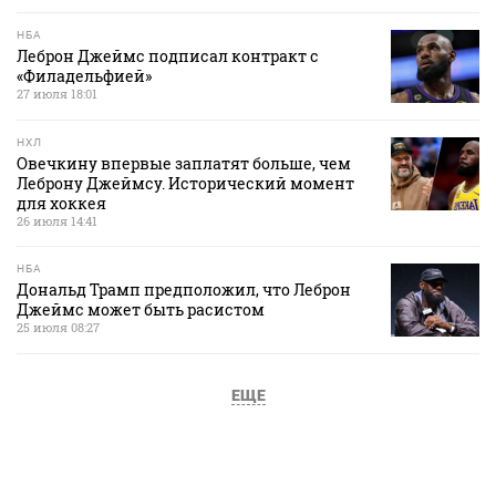
НБА
Леброн Джеймс подписал контракт с
«Филадельфией»
27 июля 18:01
НХЛ
Овечкину впервые заплатят больше, чем
Леброну Джеймсу. Исторический момент
для хоккея
26 июля 14:41
НБА
Дональд Трамп предположил, что Леброн
Джеймс может быть расистом
25 июля 08:27
ЕЩЕ