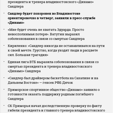
президента и тренера владивостокского «Динамо»
Сандлера
Сандлер будет похоронен во Владивостоке
ориентировочно в четверг, заявили в пресс‑службе
«Динамо»
«Мне будет очень не хватать Эдуарда. Просто
невосполнимая потеря». Ватутин выразил
соболезнования в связи со смертью Сандлера
Кириленко: «Сандлер никогда не останавливался на пути
к своей мечте. Грустно, когда уходят люди в расцвете
сил. Большая трагедия»
Единая лига ВТБ выразила соболезнования в связи со
смертью президента и тренера владивостокского
«Динамо» Сандлера
«Сандлер был драйвером баскетбола на Сахалине и на
Дальнем Востоке» — генсек РФБ Дячок
Приморское спортивное общество «Динамо» заявило о
готовности оказать поддержку родным погибшего
Сандлера
СК Приморья начал доследственную проверку по факту
гибели президента и главного тренера владивостокского