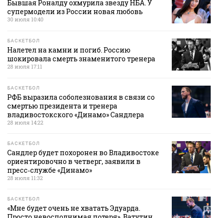
Бывшая Роналду охмурила звезду НБА. У
супермодели из России новая любовь
30 июля 10:40
БАСКЕТБОЛ
Налетел на камни и погиб. Россию
шокировала смерть знаменитого тренера
28 июля 17:11
БАСКЕТБОЛ
РФБ выразила соболезнования в связи со
смертью президента и тренера
владивостокского «Динамо» Сандлера
28 июля 14:22
БАСКЕТБОЛ
Сандлер будет похоронен во Владивостоке
ориентировочно в четверг, заявили в
пресс‑службе «Динамо»
28 июля 11:32
БАСКЕТБОЛ
«Мне будет очень не хватать Эдуарда.
Просто невосполнимая потеря». Ватутин