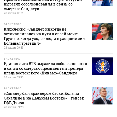
выразил соболезнования в связи со
смертью Сандлера
28 июля 11:07
БАСКЕТБОЛ
Кириленко: «Сандлер никогда не
останавливался на пути к своей мечте.
Грустно, когда уходят люди в расцвете сил.
Большая трагедия»
28 июля 09:43
БАСКЕТБОЛ
Единая лига ВТБ выразила соболезнования
в связи со смертью президента и тренера
владивостокского «Динамо» Сандлера
28 июля 09:33
БАСКЕТБОЛ
«Сандлер был драйвером баскетбола на
Сахалине и на Дальнем Востоке» — генсек
РФБ Дячок
28 июля 09:29