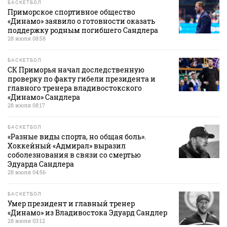
БАСКЕТБОЛ
Приморское спортивное общество
«Динамо» заявило о готовности оказать
поддержку родным погибшего Сандлера
28 июля 08:58
БАСКЕТБОЛ
СК Приморья начал доследственную
проверку по факту гибели президента и
главного тренера владивостокского
«Динамо» Сандлера
28 июля 08:17
БАСКЕТБОЛ
«Разные виды спорта, но общая боль».
Хоккейный «Адмирал» выразил
соболезнования в связи со смертью
Эдуарда Сандлера
28 июля 04:56
БАСКЕТБОЛ
Умер президент и главный тренер
«Динамо» из Владивостока Эдуард Сандлер
28 июля 03:12