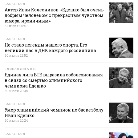
БАСКЕТБОЛ
Актер Иван Колесников: «Едешко был очень
добрым человеком с прекрасным чувством
юмора, ироничным»
31 июля 00:49
БАСКЕТБОЛ
Не стало легенды нашего спорта. Его
великий пас в ДНК каждого россиянина
30 июля 23:52
ЕДИНАЯ ЛИГА ВТБ
Единая лига ВТБ выразила соболезнования
в связи со смертью олимпийского
чемпиона Едешко
30 июля 20:38
БАСКЕТБОЛ
Умер олимпийский чемпион по баскетболу
Иван Едешко
30 июля 20:24
БАСКЕТБОЛ