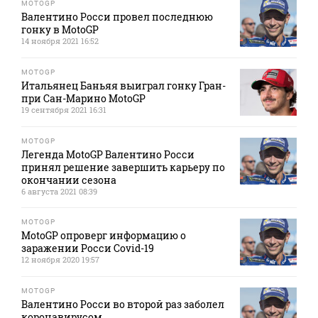
MOTOGP
Валентино Росси провел последнюю
гонку в MotoGP
14 ноября 2021 16:52
MOTOGP
Итальянец Баньяя выиграл гонку Гран-
при Сан-Марино MotoGP
19 сентября 2021 16:31
MOTOGP
Легенда MotoGP Валентино Росси
принял решение завершить карьеру по
окончании сезона
6 августа 2021 08:39
MOTOGP
MotoGP опроверг информацию о
заражении Росси Covid-19
12 ноября 2020 19:57
MOTOGP
Валентино Росси во второй раз заболел
коронавирусом