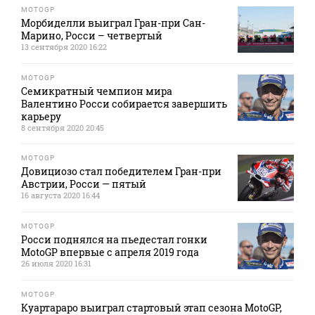
MOTOGP
Морбиделли выиграл Гран-при Сан-
Марино, Росси – четвертый
13 сентября 2020 16:22
MOTOGP
Семикратный чемпион мира
Валентино Росси собирается завершить
карьеру
8 сентября 2020 20:45
MOTOGP
Довициозо стал победителем Гран-при
Австрии, Росси — пятый
16 августа 2020 16:44
MOTOGP
Росси поднялся на пьедестал гонки
MotoGP впервые с апреля 2019 года
26 июля 2020 16:31
MOTOGP
Куартараро выиграл стартовый этап сезона MotoGP,