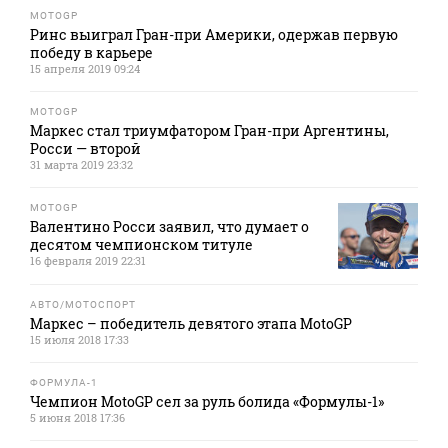
MOTOGP
Ринс выиграл Гран-при Америки, одержав первую
победу в карьере
15 апреля 2019 09:24
MOTOGP
Маркес стал триумфатором Гран-при Аргентины,
Росси — второй
31 марта 2019 23:32
MOTOGP
Валентино Росси заявил, что думает о
десятом чемпионском титуле
16 февраля 2019 22:31
АВТО/МОТОСПОРТ
Маркес – победитель девятого этапа MotoGP
15 июля 2018 17:33
ФОРМУЛА-1
Чемпион MotoGP сел за руль болида «Формулы-1»
5 июня 2018 17:36