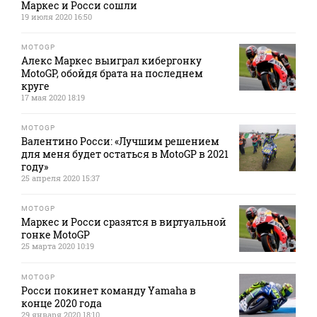
Маркес и Росси сошли
19 июля 2020 16:50
MOTOGP
Алекс Маркес выиграл кибергонку
MotoGP, обойдя брата на последнем
круге
17 мая 2020 18:19
MOTOGP
Валентино Росси: «Лучшим решением
для меня будет остаться в MotoGP в 2021
году»
25 апреля 2020 15:37
MOTOGP
Маркес и Росси сразятся в виртуальной
гонке MotoGP
25 марта 2020 10:19
MOTOGP
Росси покинет команду Yamaha в
конце 2020 года
29 января 2020 18:10