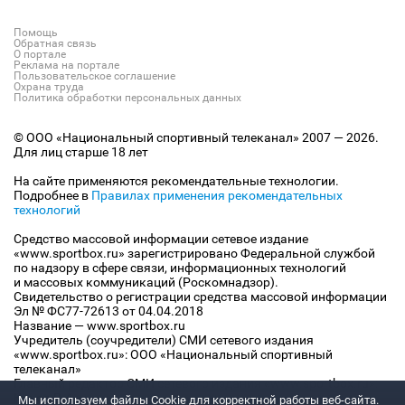
Помощь
Обратная связь
О портале
Реклама на портале
Пользовательское соглашение
Охрана труда
Политика обработки персональных данных
© ООО «Национальный спортивный телеканал» 2007 — 2026.
Для лиц старше 18 лет
На сайте применяются рекомендательные технологии.
Подробнее в
Правилах применения рекомендательных
технологий
Средство массовой информации сетевое издание
«www.sportbox.ru» зарегистрировано Федеральной службой
по надзору в сфере связи, информационных технологий
и массовых коммуникаций (Роскомнадзор).
Свидетельство о регистрации средства массовой информации
Эл № ФС77-72613 от 04.04.2018
Название — www.sportbox.ru
Учредитель (соучредители) СМИ сетевого издания
«www.sportbox.ru»: ООО «Национальный спортивный
телеканал»
Главный редактор СМИ сетевого издания «www.sportbox.ru»:
Конов В.А.
Мы используем файлы Сookie для корректной работы веб-сайта.