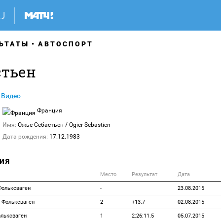
ЬТАТЫ
АВТОСПОРТ
стьен
Видео
Франция
Имя:
Ожье Себастьен
/ Ogier Sebastien
Дата рождения:
17.12.1983
ИЯ
Место
Результат
Дата
 Фольксваген
-
23.08.2015
, Фольксваген
2
+13.7
02.08.2015
ольксваген
1
2:26:11.5
05.07.2015