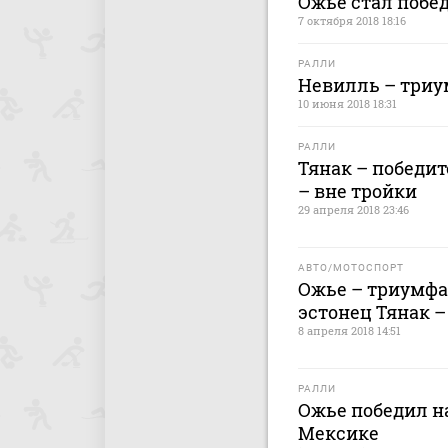
Ожье стал побе
7 октября 2018 18:16
РАЛЛИ
Невилль – триу
10 июня 2018 18:31
РАЛЛИ
Тянак – победит
– вне тройки
29 апреля 2018 23:46
АВТО/МОТОСПОРТ
Ожье – триумфа
эстонец Тянак –
8 апреля 2018 14:51
РАЛЛИ
Ожье победил н
Мексике