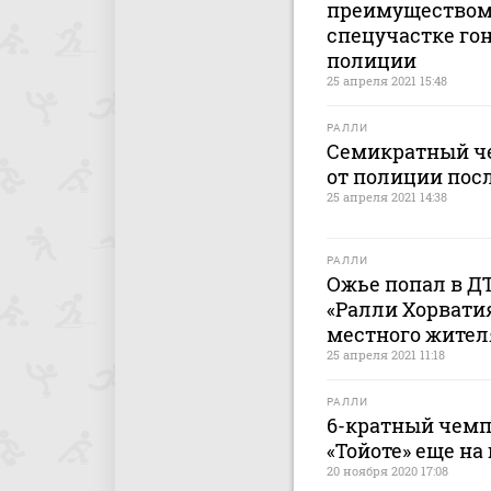
преимуществом в
спецучастке гон
полиции
25 апреля 2021 15:48
РАЛЛИ
Семикратный че
от полиции посл
25 апреля 2021 14:38
РАЛЛИ
Ожье попал в Д
«Ралли Хорвати
местного жителя
25 апреля 2021 11:18
РАЛЛИ
6-кратный чемп
«Тойоте» еще на 
20 ноября 2020 17:08