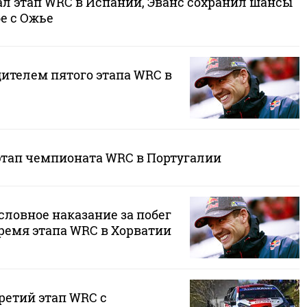
л этап WRC в Испании, Эванс сохранил шансы
бе с Ожье
дителем пятого этапа WRC в
этап чемпионата WRC в Португалии
ловное наказание за побег
ремя этапа WRC в Хорватии
ретий этап WRC с