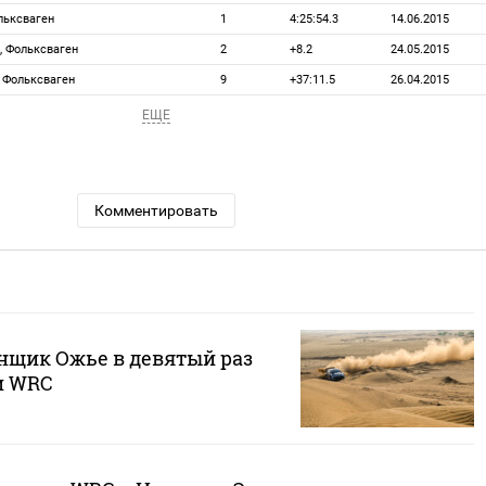
ольксваген
1
4:25:54.3
14.06.2015
, Фольксваген
2
+8.2
24.05.2015
, Фольксваген
9
+37:11.5
26.04.2015
ЕЩЕ
Комментировать
нщик Ожье в девятый раз
м WRC