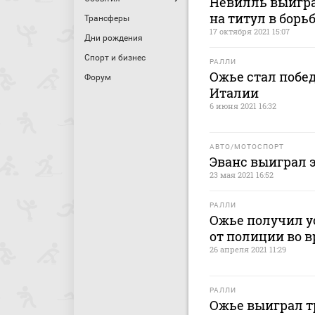
Нёвилль выигра
на титул в борь
Трансферы
17 октября 2021 15:07
Дни рождения
Спорт и бизнес
РАЛЛИ
Ожье стал побе
Форум
Италии
6 июня 2021 16:32
АВТО/МОТОСПОРТ
Эванс выиграл 
23 мая 2021 16:52
РАЛЛИ
Ожье получил ус
от полиции во в
26 апреля 2021 11:29
РАЛЛИ
Ожье выиграл т