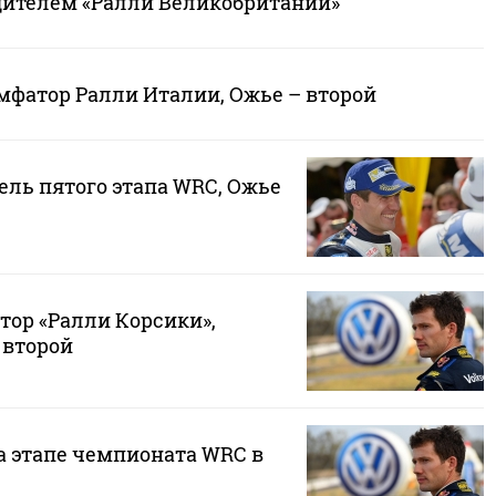
дителем «Ралли Великобритании»
мфатор Ралли Италии, Ожье – второй
ель пятого этапа WRC, Ожье
тор «Ралли Корсики»,
 второй
а этапе чемпионата WRC в