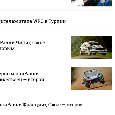
дителем этапа WRC в Турции
«Ралли Чили», Ожье
торым
ервым на «Ралли
ккельсен — второй
л «Ралли Франции», Ожье — второй