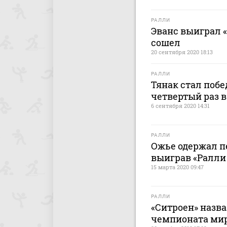
РАЛЛИ
Эванс выиграл «
сошел
20 сентября 2020 18:13
РАЛЛИ
Тянак стал побе
четвертый раз в
6 сентября 2020 14:31
РАЛЛИ
Ожье одержал пе
выиграв «Ралли
15 марта 2020 09:47
РАЛЛИ
«Ситроен» назва
чемпионата мир