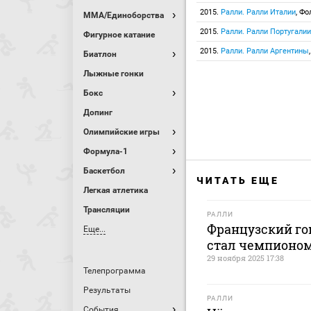
2015.
Ралли. Ралли Италии
, Ф
MMA/Единоборства
2015.
Ралли. Ралли Португалии
Фигурное катание
2015.
Ралли. Ралли Аргентины
Биатлон
Лыжные гонки
Бокс
Допинг
Олимпийские игры
Формула-1
Баскетбол
ЧИТАТЬ ЕЩЕ
Легкая атлетика
Трансляции
РАЛЛИ
Французский го
Еще...
стал чемпионо
29 ноября 2025 17:38
Телепрограмма
Результаты
РАЛЛИ
События