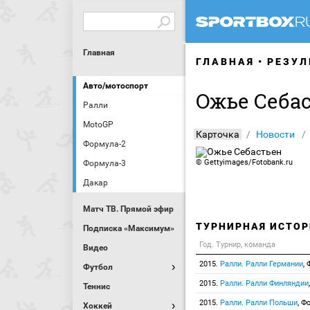
Главная
ГЛАВНАЯ
РЕЗУЛ
Авто/мотоспорт
Ожье Себа
Ралли
MotoGP
Карточка
Новости
Формула-2
©
Gettyimages/Fotobank.ru
Формула-3
Дакар
Матч ТВ. Прямой эфир
ТУРНИРНАЯ ИСТОР
Подписка «Максимум»
Год. Турнир, команда
Видео
2015.
Ралли. Ралли Германии
,
Футбол
2015.
Ралли. Ралли Финляндии
Теннис
2015.
Ралли. Ралли Польши
, Ф
Хоккей