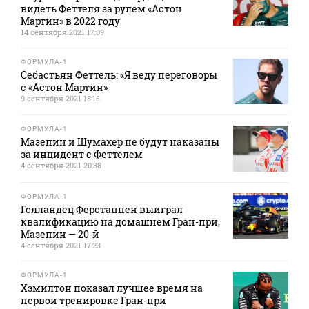
видеть Феттеля за рулем «Астон
Мартин» в 2022 году
14 сентября 2021 17:09
ФОРМУЛА-1
Себастьян Феттель: «Я веду переговоры
с «Астон Мартин»
9 сентября 2021 18:15
ФОРМУЛА-1
Мазепин и Шумахер не будут наказаны
за инцидент с Феттелем
4 сентября 2021 20:38
ФОРМУЛА-1
Голландец Ферстаппен выиграл
квалификацию на домашнем Гран-при,
Мазепин — 20-й
4 сентября 2021 17:23
ФОРМУЛА-1
Хэмилтон показал лучшее время на
первой тренировке Гран-при