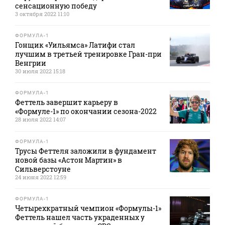
сенсационную победу
3 октября 2022 11:10
ФОРМУЛА-1
Гонщик «Уильямса» Латифи стал
лучшим в третьей тренировке Гран-при
Венгрии
30 июля 2022 15:18
ФОРМУЛА-1
Феттель завершит карьеру в
«Формуле-1» по окончании сезона-2022
28 июля 2022 14:07
ФОРМУЛА-1
Трусы Феттеля заложили в фундамент
новой базы «Астон Мартин» в
Сильверстоуне
24 июня 2022 12:59
ФОРМУЛА-1
Четырехкратный чемпион «Формулы-1»
Феттель нашел часть украденных у