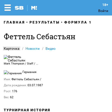
Войти
ГЛАВНАЯ
РЕЗУЛЬТАТЫ
ФОРМУЛА 1
Феттель Себастьян
Карточка
Новости
Видео
Mark Thompson / Staff / Getty Images Sport / Gettyimages.ru
Германия
Имя:
Феттель Себастьян
/
Дата рождения:
03.07.1987
Рост:
176
Вес:
62
ТУРНИРНАЯ ИСТОРИЯ