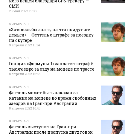
него вещей благодаря GPS-трекеру —
СМИ
23 мая 2022 19:38
ФОРМУЛА-1
«Хотелось бы знать, на что пойдут эти
деньги» — Феттель о штрафе за поездку
на скутере
9 апреля 2022 11:14
ФОРМУЛА-1
Гонщик «Формулы-1» заплатит штраф 5
тысяч евро за езду на мопеде по трассе
8 апреля 2022 16:33
ФОРМУЛА-1
Феттель может быть наказан за
катание на мопеде во время свободных
заездов на Гран-при Австралии
8 апреля 2022 10:43
ФОРМУЛА-1
Феттель выступит на Гран-при
Австралии после пропуска двух гонок