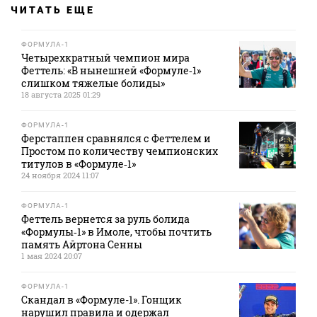
ЧИТАТЬ ЕЩЕ
ФОРМУЛА-1
Четырехкратный чемпион мира
Феттель: «В нынешней «Формуле‑1»
слишком тяжелые болиды»
18 августа 2025 01:29
ФОРМУЛА-1
Ферстаппен сравнялся с Феттелем и
Простом по количеству чемпионских
титулов в «Формуле‑1»
24 ноября 2024 11:07
ФОРМУЛА-1
Феттель вернется за руль болида
«Формулы‑1» в Имоле, чтобы почтить
память Айртона Сенны
1 мая 2024 20:07
ФОРМУЛА-1
Скандал в «Формуле-1». Гонщик
нарушил правила и одержал