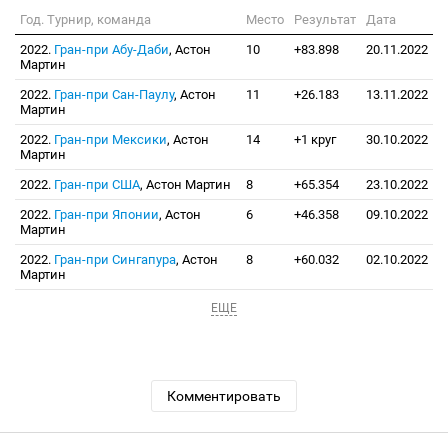
Год. Турнир, команда
Место
Результат
Дата
2022.
Гран-при Абу-Даби
, Астон
10
+83.898
20.11.2022
Мартин
2022.
Гран-при Сан-Паулу
, Астон
11
+26.183
13.11.2022
Мартин
2022.
Гран-при Мексики
, Астон
14
+1 круг
30.10.2022
Мартин
2022.
Гран-при США
, Астон Мартин
8
+65.354
23.10.2022
2022.
Гран-при Японии
, Астон
6
+46.358
09.10.2022
Мартин
2022.
Гран-при Сингапура
, Астон
8
+60.032
02.10.2022
Мартин
ЕЩЕ
Комментировать