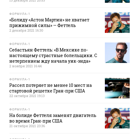
13 декабря 2021 20:53
ФОРМУЛА-1
«Болиду «Астон Мартин» не хватает
прижимной силы» — Феттель
2 декабря 2021 16:30
ФОРМУЛА-1
Себастьян Феттель: «В Мексике по-
настоящему страстные болельщики. С
нетерпением жду начала уик-энда»
2 ноября 2021 16:44
ФОРМУЛА-1
Рассел потеряет не менее 10 мест на
стартовой решетке Гран-при США
22 октября 2021 19:13
ФОРМУЛА-1
На болиде Феттеля заменят двигатель
во время Гран-при США
21 октября 2021 23:36