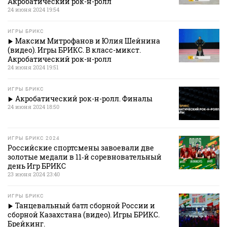
Акробатический рок-н-ролл
24 июня 2024 19:54
ИГРЫ БРИКС
Максим Митрофанов и Юлия Шейнина
(видео). Игры БРИКС. В класс-микст.
Акробатический рок-н-ролл
24 июня 2024 19:51
ИГРЫ БРИКС
Акробатический рок-н-ролл. Финалы
24 июня 2024 18:50
ИГРЫ БРИКС 2024
Российские спортсмены завоевали две
золотые медали в 11‑й соревновательный
день Игр БРИКС
23 июня 2024 23:40
ИГРЫ БРИКС
Танцевальный батл сборной России и
сборной Казахстана (видео). Игры БРИКС.
Брейкинг.