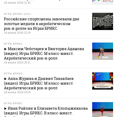
24 июня 2024 21:42
ИГРЫ БРИКС 2024
Российские спортсмены завоевали две
золотые медали в акробатическом
рок‑н‑ролле на Играх БРИКС
24 июня 2024 21:29
ИГРЫ БРИКС
Максим Чеботарев и Виктория Адамова
(видео). Игры БРИКС. М класс-микст.
Акробатический рок-н-ролл
24 июня 2024 20:31
ИГРЫ БРИКС
Анна Журина и Даниил Танакбаев
(видео). Игры БРИКС. М класс-микст.
Акробатический рок-н-ролл
24 июня 2024 20:25
ИГРЫ БРИКС
Иван Райлян и Елизавета Клопыжникова
(видео). Игры БРИКС. В класс-микст.