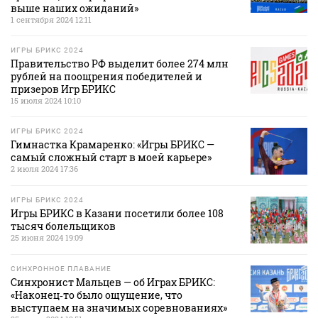
выше наших ожиданий»
1 сентября 2024 12:11
ИГРЫ БРИКС 2024
Правительство РФ выделит более 274 млн
рублей на поощрения победителей и
призеров Игр БРИКС
15 июля 2024 10:10
ИГРЫ БРИКС 2024
Гимнастка Крамаренко: «Игры БРИКС —
самый сложный старт в моей карьере»
2 июля 2024 17:36
ИГРЫ БРИКС 2024
Игры БРИКС в Казани посетили более 108
тысяч болельщиков
25 июня 2024 19:09
СИНХРОННОЕ ПЛАВАНИЕ
Синхронист Мальцев — об Играх БРИКС:
«Наконец‑то было ощущение, что
выступаем на значимых соревнованиях»