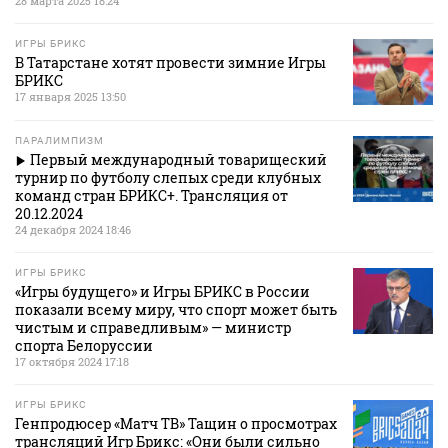
28 марта 2025 18:24
ИГРЫ БРИКС
В Татарстане хотят провести зимние Игры
БРИКС
17 января 2025 13:50
ПАРАЛИМПИЗМ
Первый международный товарищеский
турнир по футболу слепых среди клубных
команд стран БРИКС+. Трансляция от
20.12.2024
24 декабря 2024 18:46
ИГРЫ БРИКС
«Игры будущего» и Игры БРИКС в России
показали всему миру, что спорт может быть
чистым и справедливым» — министр
спорта Белоруссии
17 октября 2024 17:18
ИГРЫ БРИКС
Генпродюсер «Матч ТВ» Тащин о просмотрах
трансляций Игр Брикс: «Они были сильно