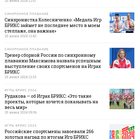
25 июня 2024 12:51
СИНХРОННОЕ ПЛАВАНИЕ
Синхронистка Колесниченко: «Медаль Игр
БРИКС займет не последнее место в моем
стеллаже, она важная»
25 июня 2024 12:42
СИНХРОННОЕ ПЛАВАНИЕ
Тренер сборной России по синхронному
плаванию Максимова назвала успешным
выступление своих спортсменов на Играх
БРИКС
25 июня 2024 12:33
ИГРЫ БРИКС 2024
Рудакова — об Играх БРИКС: «Это такие
проекты, которые хочется показывать на
весь мир»
25 июня 2024 09:36
ИГРЫ БРИКС 2024
Российские спортсмены завоевали 266
золотых наград по итогам Игр БРИКС