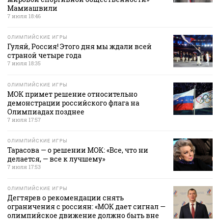
Мамиашвили
7 июля 18:46
ОЛИМПИЙСКИЕ ИГРЫ
Гуляй, Россия! Этого дня мы ждали всей
страной четыре года
7 июля 18:35
ОЛИМПИЙСКИЕ ИГРЫ
МОК примет решение относительно
демонстрации российского флага на
Олимпиадах позднее
7 июля 17:57
ОЛИМПИЙСКИЕ ИГРЫ
Тарасова — о решении МОК: «Все, что ни
делается, — все к лучшему»
7 июля 17:53
ОЛИМПИЙСКИЕ ИГРЫ
Дегтярев о рекомендации снять
ограничения с россиян: «МОК дает сигнал —
олимпийское движение должно быть вне