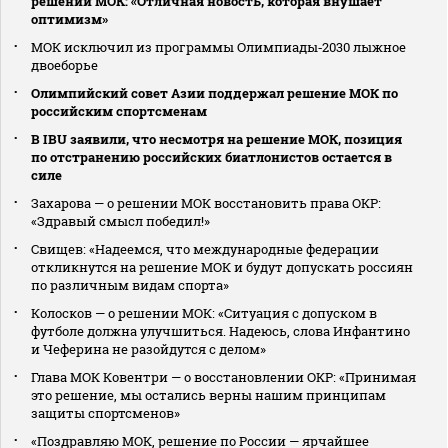
решении МОК: «Отличная новость, которая внушает
оптимизм»
МОК исключил из программы Олимпиады‑2030 лыжное
двоеборье
Олимпийский совет Азии поддержал решение МОК по
российским спортсменам
В IBU заявили, что несмотря на решение МОК, позиция
по отстранению российских биатлонистов остается в
силе
Захарова — о решении МОК восстановить права ОКР:
«Здравый смысл победил!»
Свищев: «Надеемся, что международные федерации
откликнутся на решение МОК и будут допускать россиян
по различным видам спорта»
Колосков — о решении МОК: «Ситуация с допуском в
футболе должна улучшиться. Надеюсь, слова Инфантино
и Чеферина не разойдутся с делом»
Глава МОК Ковентри — о восстановлении ОКР: «Принимая
это решение, мы остались верны нашим принципам
защиты спортсменов»
«Поздравляю МОК, решение по России — ярчайшее