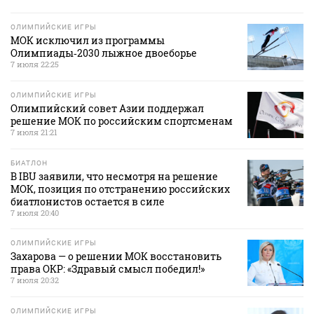
ОЛИМПИЙСКИЕ ИГРЫ
МОК исключил из программы
Олимпиады‑2030 лыжное двоеборье
7 июля 22:25
ОЛИМПИЙСКИЕ ИГРЫ
Олимпийский совет Азии поддержал
решение МОК по российским спортсменам
7 июля 21:21
БИАТЛОН
В IBU заявили, что несмотря на решение
МОК, позиция по отстранению российских
биатлонистов остается в силе
7 июля 20:40
ОЛИМПИЙСКИЕ ИГРЫ
Захарова — о решении МОК восстановить
права ОКР: «Здравый смысл победил!»
7 июля 20:32
ОЛИМПИЙСКИЕ ИГРЫ