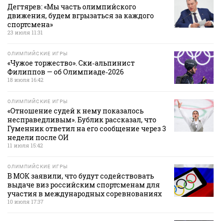
Дегтярев: «Мы часть олимпийского
движения, будем вгрызаться за каждого
спортсмена»
23 июля 11:31
ОЛИМПИЙСКИЕ ИГРЫ
«Чужое торжество». Ски‑альпинист
Филиппов — об Олимпиаде‑2026
18 июля 16:42
ОЛИМПИЙСКИЕ ИГРЫ
«Отношение судей к нему показалось
несправедливым». Бублик рассказал, что
Гуменник ответил на его сообщение через 3
недели после ОИ
11 июля 15:42
ОЛИМПИЙСКИЕ ИГРЫ
В МОК заявили, что будут содействовать
выдаче виз российским спортсменам для
участия в международных соревнованиях
10 июля 17:37