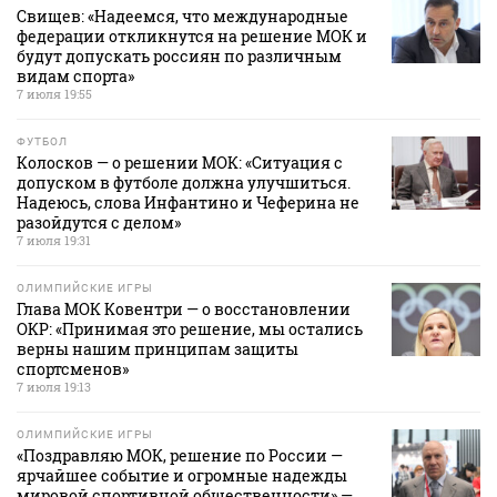
Свищев: «Надеемся, что международные
федерации откликнутся на решение МОК и
будут допускать россиян по различным
видам спорта»
7 июля 19:55
ФУТБОЛ
Колосков — о решении МОК: «Ситуация с
допуском в футболе должна улучшиться.
Надеюсь, слова Инфантино и Чеферина не
разойдутся с делом»
7 июля 19:31
ОЛИМПИЙСКИЕ ИГРЫ
Глава МОК Ковентри — о восстановлении
ОКР: «Принимая это решение, мы остались
верны нашим принципам защиты
спортсменов»
7 июля 19:13
ОЛИМПИЙСКИЕ ИГРЫ
«Поздравляю МОК, решение по России —
ярчайшее событие и огромные надежды
мировой спортивной общественности» —