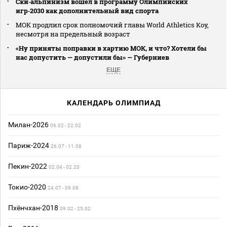
Ски‑альпинизм вошел в программу Олимпийских
игр‑2030 как дополнительный вид спорта
МОК продлил срок полномочий главы World Athletics Коу,
несмотря на предельный возраст
«Ну приняты поправки в хартию МОК, и что? Хотели бы
нас допустить — допустили бы» — Губерниев
ЕЩЕ
КАЛЕНДАРЬ ОЛИМПИАД
Милан-2026
06.02 - 22.02
Париж-2024
26.07 - 11.08
Пекин-2022
02.04 - 02.20
Токио-2020
24.07 - 09.08
Пхёнчхан-2018
09.02 - 25.02