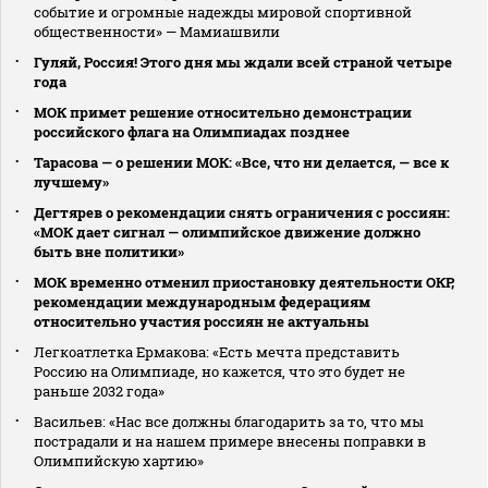
событие и огромные надежды мировой спортивной
общественности» — Мамиашвили
Гуляй, Россия! Этого дня мы ждали всей страной четыре
года
МОК примет решение относительно демонстрации
российского флага на Олимпиадах позднее
Тарасова — о решении МОК: «Все, что ни делается, — все к
лучшему»
Дегтярев о рекомендации снять ограничения с россиян:
«МОК дает сигнал — олимпийское движение должно
быть вне политики»
МОК временно отменил приостановку деятельности ОКР,
рекомендации международным федерациям
относительно участия россиян не актуальны
Легкоатлетка Ермакова: «Есть мечта представить
Россию на Олимпиаде, но кажется, что это будет не
раньше 2032 года»
Васильев: «Нас все должны благодарить за то, что мы
пострадали и на нашем примере внесены поправки в
Олимпийскую хартию»