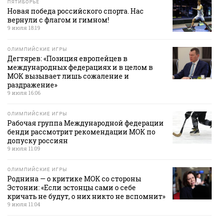
ПЯТИБОРЬЕ
Новая победа российского спорта. Нас
вернули с флагом и гимном!
9 июля 18:19
ОЛИМПИЙСКИЕ ИГРЫ
Дегтярев: «Позиция европейцев в
международных федерациях и в целом в
МОК вызывает лишь сожаление и
раздражение»
9 июля 16:06
ОЛИМПИЙСКИЕ ИГРЫ
Рабочая группа Международной федерации
бенди рассмотрит рекомендации МОК по
допуску россиян
9 июля 11:09
ОЛИМПИЙСКИЕ ИГРЫ
Роднина — о критике МОК со стороны
Эстонии: «Если эстонцы сами о себе
кричать не будут, о них никто не вспомнит»
9 июля 11:04