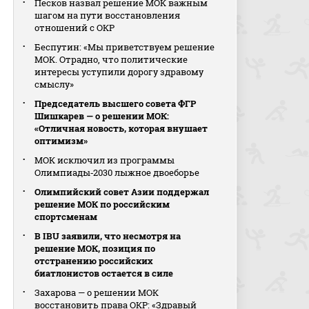
Песков назвал решение МОК важным
шагом на пути восстановления
отношений с ОКР
Беспутин: «Мы приветствуем решение
МОК. Отрадно, что политические
интересы уступили дорогу здравому
смыслу»
Председатель высшего совета ФГР
Шишкарев — о решении МОК:
«Отличная новость, которая внушает
оптимизм»
МОК исключил из программы
Олимпиады‑2030 лыжное двоеборье
Олимпийский совет Азии поддержал
решение МОК по российским
спортсменам
В IBU заявили, что несмотря на
решение МОК, позиция по
отстранению российских
биатлонистов остается в силе
Захарова — о решении МОК
восстановить права ОКР: «Здравый