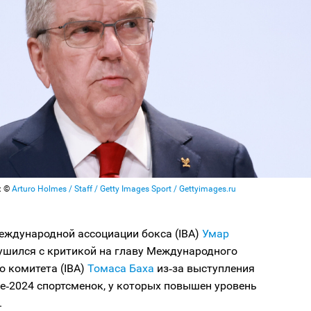
: ©
Arturo Holmes / Staff / Getty Images Sport / Gettyimages.ru
еждународной ассоциации бокса (IBA)
Умар
шился с критикой на главу Международного
 комитета (IBA)
Томаса Баха
из‑за выступления
е‑2024 спортсменок, у которых повышен уровень
.