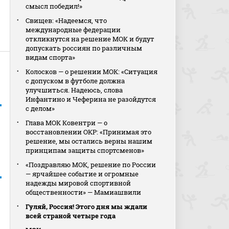
смысл победил!»
Свищев: «Надеемся, что
международные федерации
откликнутся на решение МОК и будут
допускать россиян по различным
видам спорта»
Колосков — о решении МОК: «Ситуация
с допуском в футболе должна
улучшиться. Надеюсь, слова
Инфантино и Чеферина не разойдутся
с делом»
Глава МОК Ковентри — о
восстановлении ОКР: «Принимая это
решение, мы остались верны нашим
принципам защиты спортсменов»
«Поздравляю МОК, решение по России
— ярчайшее событие и огромные
надежды мировой спортивной
общественности» — Мамиашвили
Гуляй, Россия! Этого дня мы ждали
всей страной четыре года