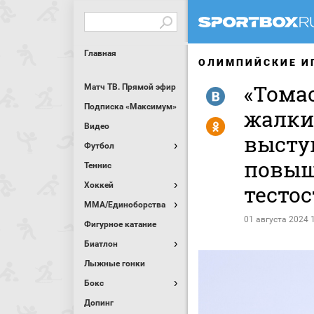
Главная
ОЛИМПИЙСКИЕ И
«Тома
Матч ТВ. Прямой эфир
R
Подписка «Максимум»
жалки
Y
Видео
высту
Футбол
повыш
Теннис
Хоккей
тесто
MMA/Единоборства
01 августа 2024 
Фигурное катание
Биатлон
Лыжные гонки
Бокс
Допинг