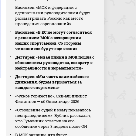
Васильев: «МОК и федерации с
адекватными руководителями будут
рассматривать Россию как место
проведения соревнований»
Васильев: «В ЕС не могут согласиться
с решением МОК о возвращении
наших спортсменов. Со стороны
чиновников будут еще козни»
Дегтярев: «Новая линия в МОК пошла с
обновлением руководства, возврату к
нейтральности и нормальности»
Дегтярев: «Мы часть олимпийского
движения, будем вгрызаться за
каждого спортсмена»
«Чужое торжество». Ски‑альпинист
Филиппов — об Олимпиаде‑2026
«Отношение судей к нему показалось
несправедливым». Бублик рассказал,
что Гуменник ответил на его
сообщение через 3 недели после ОИ
В МОК заявили, что будут