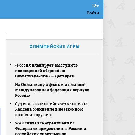
Войти
ОЛИМПИЙСКИЕ ИГРЫ
«Россия планирует выступить
полноценной сборной на
Олимпиаде‑2028» — Дегтярев
На Олимпиаду с флагом и гимном!
Международная федерация вернула
Россию
Суд снял с олимпийского чемпиона
Хардена обвинение в незаконном
хранении оружия
WAF сняла все ограничения с
Федерации армрестлинга России и
российских спортсменов