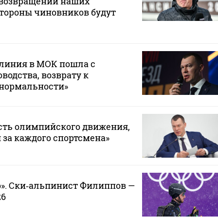
возвращении наших
стороны чиновников будут
 линия в МОК пошла с
водства, возврату к
 нормальности»
сть олимпийского движения,
 за каждого спортсмена»
». Ски‑альпинист Филиппов —
26