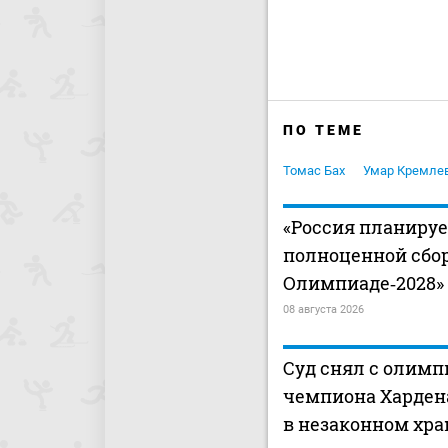
ПО ТЕМЕ
Томас Бах
Умар Кремле
«Россия планиру
полноценной сбо
Олимпиаде‑2028»
08 августа 2026
Суд снял с олимп
чемпиона Харден
в незаконном хр