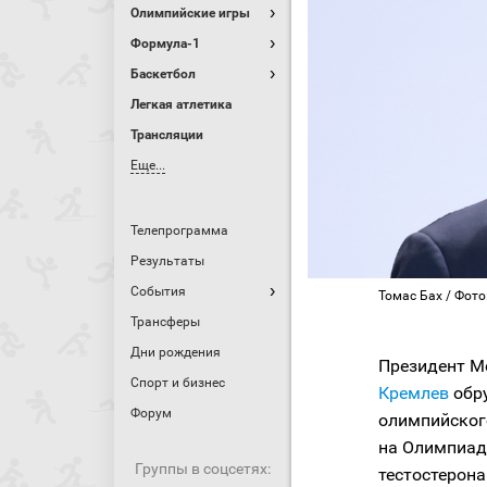
Олимпийские игры
Формула-1
Баскетбол
Легкая атлетика
Трансляции
Еще...
Телепрограмма
Результаты
События
Томас Бах / Фото
Трансферы
Дни рождения
Президент М
Спорт и бизнес
Кремлев
обру
Форум
олимпийского
на Олимпиад
Группы в соцсетях:
тестостерона