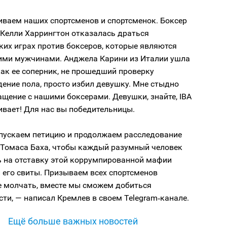
ваем наших спортсменов и спортсменок. Боксер
 Келли Харрингтон отказалась драться
их играх против боксеров, которые являются
ими мужчинами. Анджела Карини из Италии ушла
 как ее соперник, не прошедший проверку
ение пола, просто избил девушку. Мне стыдно
ащение с нашими боксерами. Девушки, знайте, IBA
вает! Для нас вы победительницы.
пускаем петицию и продолжаем расследование
 Томаса Баха, чтобы каждый разумный человек
ь на отставку этой коррумпированной мафии
и его свиты. Призываем всех спортсменов
е молчать, вместе мы сможем добиться
ти, — написал Кремлев в своем Telegram‑канале.
Ещё больше важных новостей