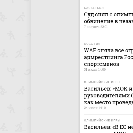
БАСКЕТБОЛ
Суд снял с олимп
обвинение в нез
7 августа 22:01
СОБЫТИЯ
WAF сняла все ог
армрестлинга Рос
спортсменов
31 июля 14:00
ОЛИМПИЙСКИЕ ИГРЫ
Васильев: «МОК 
руководителями 
как место провед
24 июля 14:10
ОЛИМПИЙСКИЕ ИГРЫ
Васильев: «В ЕС н