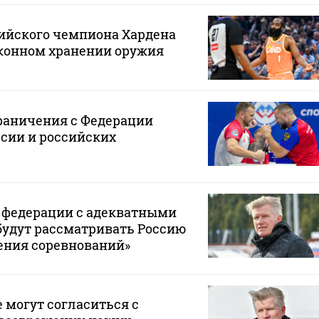
ийского чемпиона Хардена
аконном хранении оружия
раничения с Федерации
сии и российских
и федерации с адекватными
будут рассматривать Россию
ения соревнований»
е могут согласиться с