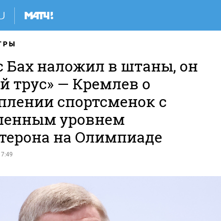
ГРЫ
с Бах наложил в штаны, он
й трус» — Кремлев о
плении спортсменок с
енным уровнем
стерона на Олимпиаде
17:49