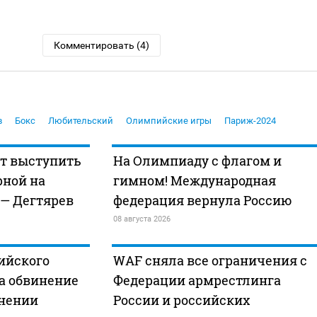
Комментировать (4)
в
Бокс
Любительский
Олимпийские игры
Париж-2024
ет выступить
На Олимпиаду с флагом и
рной на
гимном! Международная
 — Дегтярев
федерация вернула Россию
08 августа 2026
ийского
WAF сняла все ограничения с
а обвинение
Федерации армрестлинга
анении
России и российских