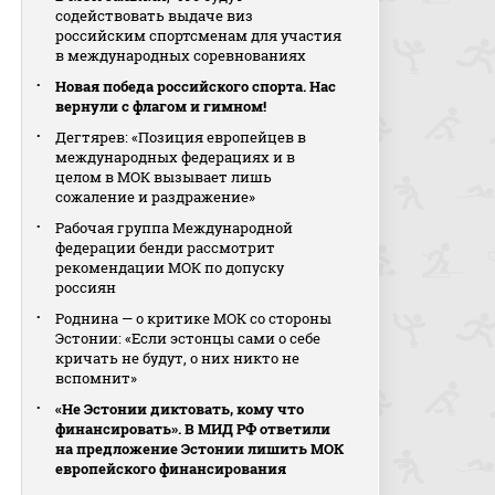
содействовать выдаче виз
российским спортсменам для участия
в международных соревнованиях
Новая победа российского спорта. Нас
вернули с флагом и гимном!
Дегтярев: «Позиция европейцев в
международных федерациях и в
целом в МОК вызывает лишь
сожаление и раздражение»
Рабочая группа Международной
федерации бенди рассмотрит
рекомендации МОК по допуску
россиян
Роднина — о критике МОК со стороны
Эстонии: «Если эстонцы сами о себе
кричать не будут, о них никто не
вспомнит»
«Не Эстонии диктовать, кому что
финансировать». В МИД РФ ответили
на предложение Эстонии лишить МОК
европейского финансирования