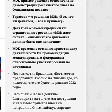
МОК примет решение относительно
демонстрации российского флага на
Олимпиадах позднее
Тарасова — о решении МОК: «Все, что
ни делается, — все к лучшему»
Дегтярев о рекомендации снять
ограничения с россиян: «МОК дает
сигнал — олимпийское движение
должно быть вне политики»
МОК временно отменил приостановку
деятельности ОКР, рекомендации
международным федерациям
относительно участия россиян не
актуальны
Легкоатлетка Ермакова: «Есть мечта
представить Россию на Олимпиаде, но
кажется, что это будет не раньше 2032
года»
Васильев: «Нас все должны
благодарить за то, что мы пострадали
и на нашем примере внесены
поправки в Олимпийскую хартию»