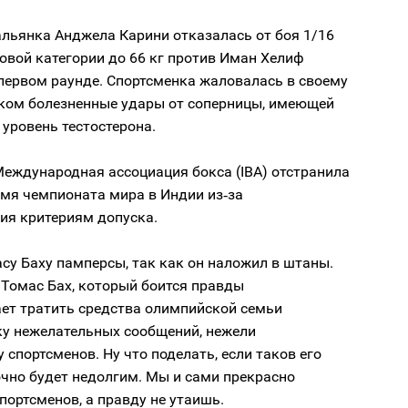
альянка Анджела Карини отказалась от боя 1/16
овой категории до 66 кг против Иман Хелиф
первом раунде. Спортсменка жаловалась в своему
шком болезненные удары от соперницы, имеющей
уровень тестостерона.
Международная ассоциация бокса (IBA) отстранила
емя чемпионата мира в Индии из‑за
ия критериям допуска.
у Баху памперсы, так как он наложил в штаны.
 Томас Бах, который боится правды
ает тратить средства олимпийской семьи
ку нежелательных сообщений, нежели
 спортсменов. Ну что поделать, если таков его
точно будет недолгим. Мы и сами прекрасно
ортсменов, а правду не утаишь.