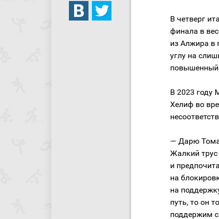
В четверг ит
финала в вес
из Алжира в 
углу на сли
повышенный 
В 2023 году 
Хелиф во вр
несоответств
— Дарю Томас
Жалкий трус
и предпочит
на блокиров
на поддержку
путь, то он 
поддержим сп