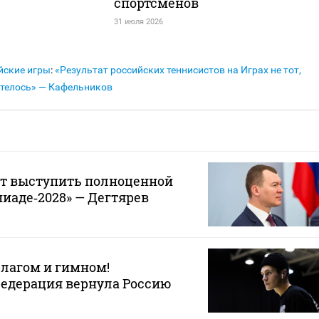
спортсменов
31 июля 2026
йские игры
:
«Результат российских теннисистов на Играх не тот,
отелось» — Кафельников
ет выступить полноценной
иаде‑2028» — Дегтярев
лагом и гимном!
едерация вернула Россию