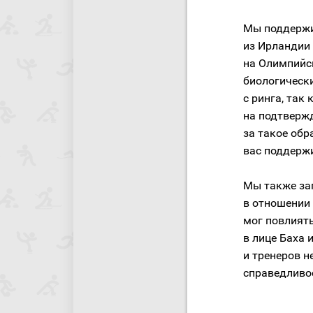
Мы поддержи
из Ирландии
на Олимпийск
биологическ
с ринга, так
на подтвержд
за такое обр
вас поддержи
Мы также за
в отношении
мог повлият
в лице Баха 
и тренеров н
справедливос