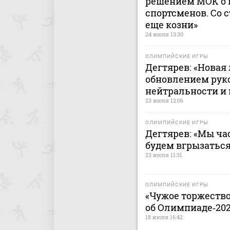
решением МОК о 
спортсменов. Со 
еще козни»
24 июля 13:30
ОЛИМПИЙСКИЕ ИГРЫ
Дегтярев: «Новая
обновлением руко
нейтральности и
23 июля 12:06
ОЛИМПИЙСКИЕ ИГРЫ
Дегтярев: «Мы ча
будем вгрызаться
23 июля 11:31
ОЛИМПИЙСКИЕ ИГРЫ
«Чужое торжество
об Олимпиаде‑20
18 июля 16:42