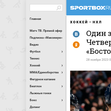
Главная
ХОККЕЙ
НХЛ
Один з
Матч ТВ. Прямой эфир
R
Подписка «Максимум»
Четве
Y
Видео
«Босто
Футбол
Теннис
28 ноября 2023 0
Хоккей
MMA/Единоборства
Фигурное катание
Биатлон
Лыжные гонки
Бокс
Допинг