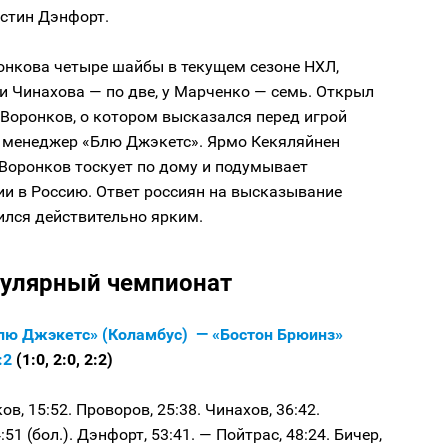
стин Дэнфорт.
онкова четыре шайбы в текущем сезоне НХЛ,
и Чинахова — по две, у Марченко — семь. Открыл
 Воронков, о котором высказался перед игрой
 менеджер «Блю Джэкетс». Ярмо Кекяляйнен
 Воронков тоскует по дому и подумывает
ии в Россию. Ответ россиян на высказывание
ился действительно ярким.
гулярный чемпионат
лю Джэкетс» (Коламбус) — «Бостон Брюинз»
:2
(1:0, 2:0, 2:2)
в, 15:52. Проворов, 25:38. Чинахов, 36:42.
51 (бол.). Дэнфорт, 53:41. — Пойтрас, 48:24. Бичер,