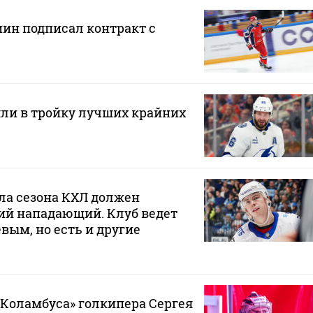
н подписал контракт с
ли в тройку лучших крайних
ла сезона КХЛ должен
ий нападающий. Клуб ведет
вым, но есть и другие
«Коламбуса» голкипера Сергея