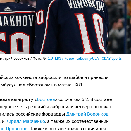
Дмитрий Воронков / Фото: ©
REUTERS / Russell LaBounty-USA TODAY Sports
йских хоккеиста забросили по шайбе и принесли
амбусу» над «Бостоном» в матче НХЛ.
дома выиграл у «
Бостона
» со счетом 5:2. В составе
 первые четыре шайбы забросили четверо россиян.
тились российские форварды
Дмитрий Воронков
,
в
и
Кирилл Марченко
, а также их соотечественник
ан Проворов
. Также в составе хозяев отличился