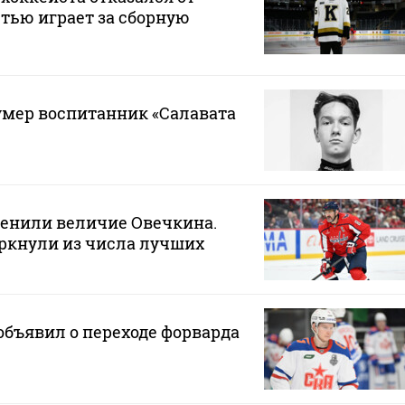
стью играет за сборную
 умер воспитанник «Салавата
ценили величие Овечкина.
ркнули из числа лучших
бъявил о переходе форварда