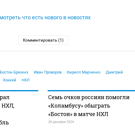
мотреть что есть нового в новостях
Комментировать (1)
Бостон Брюинз
Иван Проворов
Кирилл Марченко
Дмитрий
Хоккей
НХЛ
грал
Семь очков россиян помогли
 НХЛ,
«Коламбусу» обыграть
«Бостон» в матче НХЛ
бль
28 декабря 2024