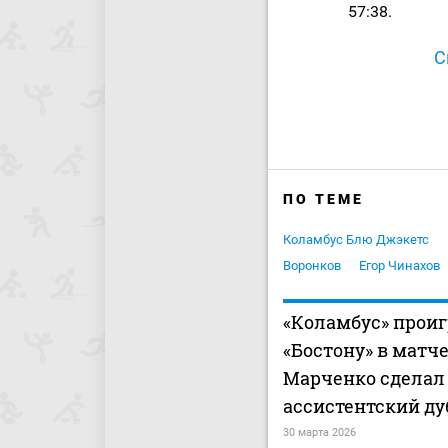
57:38.
С
ПО ТЕМЕ
Коламбус Блю Джэкетс
Воронков
Егор Чинахов
«Коламбус» прои
«Бостону» в матче
Марченко сделал
ассистентский ду
30 марта 2026