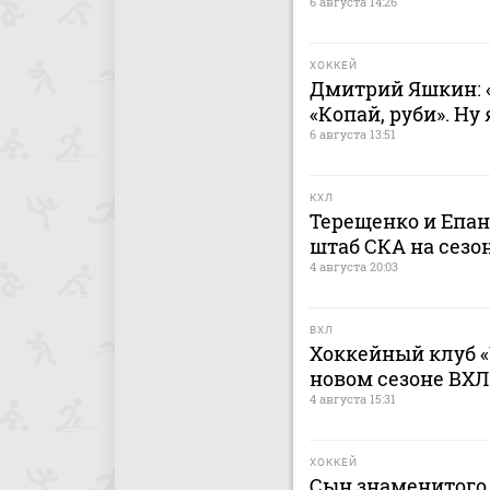
6 августа 14:26
ХОККЕЙ
Дмитрий Яшкин: «
«Копай, руби». Ну
6 августа 13:51
КХЛ
Терещенко и Епа
штаб СКА на сезон
4 августа 20:03
ВХЛ
Хоккейный клуб «
новом сезоне ВХЛ
4 августа 15:31
ХОККЕЙ
Сын знаменитого 