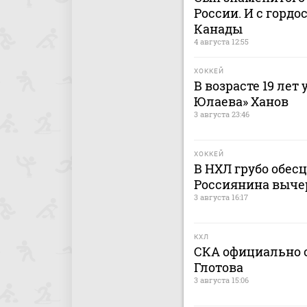
России. И с гордо
Канады
4 августа 12:55
ХОККЕЙ
В возрасте 19 лет
Юлаева» Ханов
3 августа 23:46
ХОККЕЙ
В НХЛ грубо обес
Россиянина выче
3 августа 16:17
КХЛ
СКА официально о
Глотова
3 августа 15:06