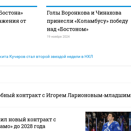
Бостона»
Голы Воронкова и Чинахова
ажения от
принесли «Коламбусу» победу
над «Бостоном»
19 ноября 2024
кита Кучеров стал второй звездой недели в НХЛ
обный контракт с Игорем Ларионовым‑младшим
ил новый контракт с
мо» до 2028 года