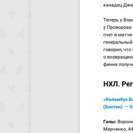
канадец Джа
Теперь у Вор
у Проворова 
счет в матче
генеральный
говорил, что
о возвращен
финна получ
НХЛ. Ре
«Коламбус Б
(Бостон) — 5
Голы:
Воронко
Марченко, 44: