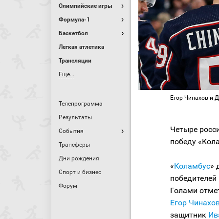
Олимпийские игры
Формула-1
Баскетбол
Легкая атлетика
Трансляции
Еще...
Егор Чинахов и 
Телепрограмма
Результаты
Четыре росси
События
победу «Кол
Трансферы
Дни рождения
«
Коламбус
» 
Спорт и бизнес
победителей
Форум
Голами отме
Егор Чинахо
защитник
Ив