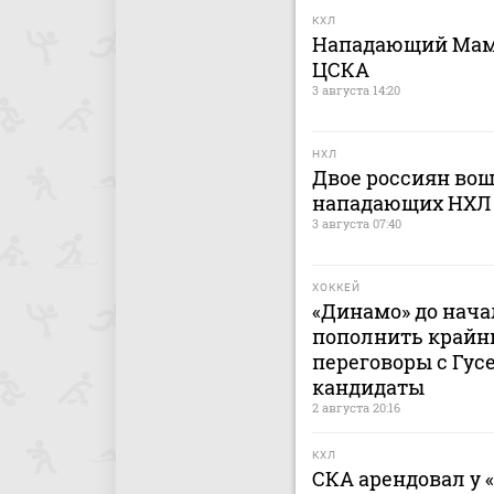
КХЛ
Нападающий Мами
ЦСКА
3 августа 14:20
НХЛ
Двое россиян вош
нападающих НХЛ
3 августа 07:40
ХОККЕЙ
«Динамо» до нача
пополнить крайн
переговоры с Гусе
кандидаты
2 августа 20:16
КХЛ
СКА арендовал у 