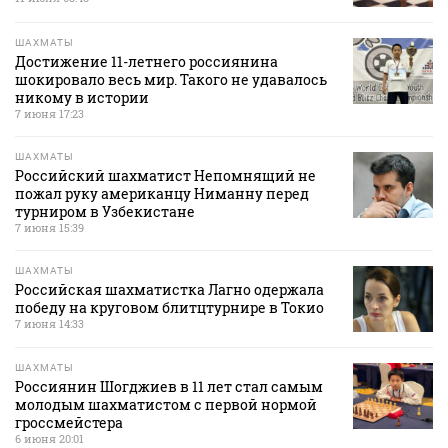
ШАХМАТЫ
Достижение 11-летнего россиянина
шокировало весь мир. Такого не удавалось
никому в истории
7 июня 17:23
ШАХМАТЫ
Российский шахматист Непомнящий не
пожал руку американцу Ниманну перед
турниром в Узбекистане
7 июня 15:39
ШАХМАТЫ
Российская шахматистка Лагно одержала
победу на круговом блитцтурнире в Токио
7 июня 14:33
ШАХМАТЫ
Россиянин Шогджиев в 11 лет стал самым
молодым шахматистом с первой нормой
гроссмейстера
6 июня 20:01