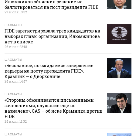
Илюмжинов объяснил решение не
баллотироваться на пост президента FIDE
27 июля 13:32
ШАХМАТЫ
FIDE зарегистрировала трех кандидатов на
выборах главы организации, Илюмжинова
нет в списке
26 июля 22:18
ШАХМАТЫ
«Бесславное, но ожидаемое завершение
карьеры на посту президента FIDE».
Крамник — о Дворковиче
24 июля 14:47
ШАХМАТЫ
«Стороны обмениваются письменными
заявлениями, слушание еще не
назначено». CAS — об иске Крамника против
FIDE
24 июля 11:32
ШАХМАТЫ