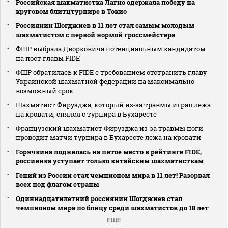
Российская шахматистка Лагно одержала победу на
круговом блитцтурнире в Токио
Россиянин Шогджиев в 11 лет стал самым молодым
шахматистом с первой нормой гроссмейстера
ФШР выбрала Дворковича потенциальным кандидатом
на пост главы FIDE
ФШР обратилась к FIDE с требованием отстранить главу
Украинской шахматной федерации на максимально
возможный срок
Шахматист Фирузджа, который из‑за травмы играл лежа
на кровати, снялся с турнира в Бухаресте
Французский шахматист Фирузджа из‑за травмы ноги
проводит матчи турнира в Бухаресте лежа на кровати
Горячкина поднялась на пятое место в рейтинге FIDE,
россиянка уступает только китайским шахматисткам
Гений из России стал чемпионом мира в 11 лет! Разорвал
всех под флагом страны
Одиннадцатилетний россиянин Шогджиев стал
чемпионом мира по блицу среди шахматистов до 18 лет
ЕЩЕ