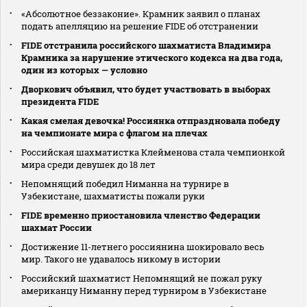
«Абсолютное беззаконие». Крамник заявил о планах
подать апелляцию на решение FIDE об отстранении
FIDE отстранила российского шахматиста Владимира
Крамника за нарушение этического кодекса на два года,
один из которых — условно
Дворкович объявил, что будет участвовать в выборах
президента FIDE
Какая смелая девочка! Россиянка отпраздновала победу
на чемпионате мира с флагом на плечах
Российская шахматистка Клейменова стала чемпионкой
мира среди девушек до 18 лет
Непомнящий победил Ниманна на турнире в
Узбекистане, шахматисты пожали руки
FIDE временно приостановила членство Федерации
шахмат России
Достижение 11-летнего россиянина шокировало весь
мир. Такого не удавалось никому в истории
Российский шахматист Непомнящий не пожал руку
американцу Ниманну перед турниром в Узбекистане