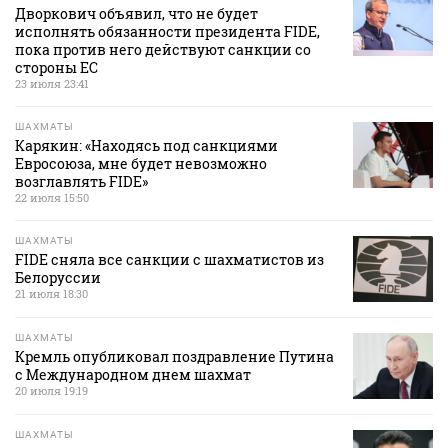
Дворкович объявил, что не будет
исполнять обязанности президента FIDE,
пока против него действуют санкции со
стороны ЕС
23 июля 23:41
ШАХМАТЫ
Карякин: «Находясь под санкциями
Евросоюза, мне будет невозможно
возглавлять FIDE»
22 июля 15:50
ШАХМАТЫ
FIDE сняла все санкции с шахматистов из
Белоруссии
21 июля 18:30
ШАХМАТЫ
Кремль опубликовал поздравление Путина
с Международном днем шахмат
20 июля 19:19
ШАХМАТЫ