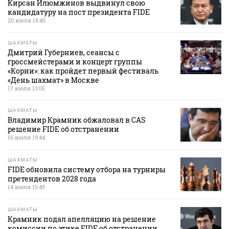
Кирсан Илюмжинов выдвинул свою
кандидатуру на пост президента FIDE
20 июля 18:40
ШАХМАТЫ
Дмитрий Губерниев, сеансы с
гроссмейстерами и концерт группы
«Корни»: как пройдет первый фестиваль
«День шахмат» в Москве
17 июля 13:05
ШАХМАТЫ
Владимир Крамник обжаловал в CAS
решение FIDE об отстранении
16 июля 19:44
ШАХМАТЫ
FIDE обновила систему отбора на турниры
претендентов 2028 года
14 июля 15:49
ШАХМАТЫ
Крамник подал апелляцию на решение
комиссии по этике FIDE об отстранении