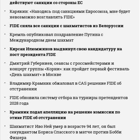
действуют санкции со стороны ЕС
Карякин: «Находясь под санкциями Евросоюза, мне будет
невозможно возглавлять FIDE»
FIDE сняла все санкции с шахматистов из Белоруссии
Кремль опубликовал поздравление Путина с
Международном днем шахмат
Кирсан Илюмжинов выдвинул свою кандидатуру на
пост президента FIDE
Дмитрий Губерниев, сеансы с гроссмейстерами и
концерт группы «Корни»: как пройдет первый фестиваль
«День шахмат» в Москве
Владимир Крамник обжаловал в CAS решение FIDE об
отстранении
FIDE обновила систему отбора на турниры претендентов
2028 года
Крамник подал апелляцию на решение комиссии по
этике FIDE об отстранении
Шахматист Иво Ней умер в возрасте 94 лет, он был
секундантом Бориса Спасского в матче против Бобби
Фишера