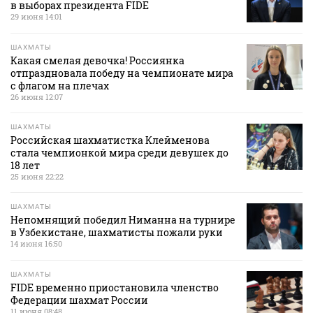
в выборах президента FIDE
29 июня 14:01
ШАХМАТЫ
Какая смелая девочка! Россиянка
отпраздновала победу на чемпионате мира
с флагом на плечах
26 июня 12:07
ШАХМАТЫ
Российская шахматистка Клейменова
стала чемпионкой мира среди девушек до
18 лет
25 июня 22:22
ШАХМАТЫ
Непомнящий победил Ниманна на турнире
в Узбекистане, шахматисты пожали руки
14 июня 16:50
ШАХМАТЫ
FIDE временно приостановила членство
Федерации шахмат России
11 июня 08:48