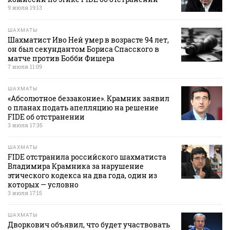
9 июля 19:13
ШАХМАТЫ
Шахматист Иво Ней умер в возрасте 94 лет,
он был секундантом Бориса Спасского в
матче против Бобби Фишера
7 июля 11:09
ШАХМАТЫ
«Абсолютное беззаконие». Крамник заявил
о планах подать апелляцию на решение
FIDE об отстранении
3 июля 17:35
ШАХМАТЫ
FIDE отстранила российского шахматиста
Владимира Крамника за нарушение
этического кодекса на два года, один из
которых — условно
3 июля 17:15
ШАХМАТЫ
Дворкович объявил, что будет участвовать