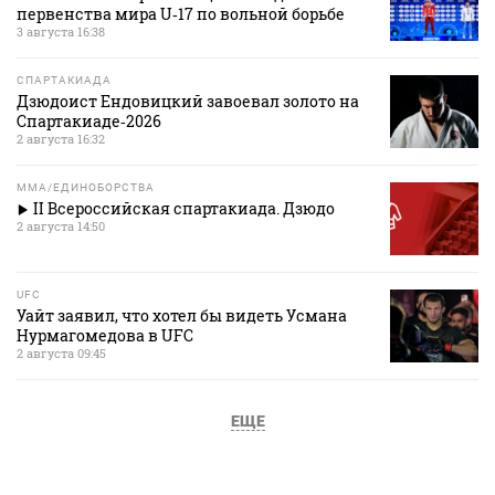
первенства мира U‑17 по вольной борьбе
3 августа 16:38
СПАРТАКИАДА
Дзюдоист Ендовицкий завоевал золото на
Спартакиаде‑2026
2 августа 16:32
MMA/ЕДИНОБОРСТВА
II Всероссийская спартакиада. Дзюдо
2 августа 14:50
UFC
Уайт заявил, что хотел бы видеть Усмана
Нурмагомедова в UFC
2 августа 09:45
ЕЩЕ