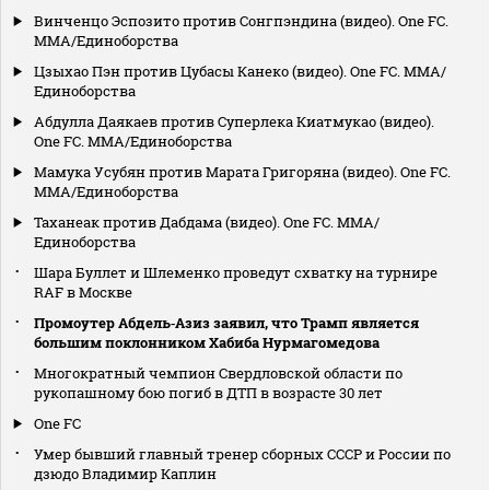
Винченцо Эспозито против Сонгпэндина (видео). One FC.
MMA/Единоборства
Цзыхао Пэн против Цубасы Канеко (видео). One FC. MMA/
Единоборства
Абдулла Даякаев против Суперлека Киатмукао (видео).
One FC. MMA/Единоборства
Мамука Усубян против Марата Григоряна (видео). One FC.
MMA/Единоборства
Таханеак против Дабдама (видео). One FC. MMA/
Единоборства
Шара Буллет и Шлеменко проведут схватку на турнире
RAF в Москве
Промоутер Абдель‑Азиз заявил, что Трамп является
большим поклонником Хабиба Нурмагомедова
Многократный чемпион Свердловской области по
рукопашному бою погиб в ДТП в возрасте 30 лет
One FC
Умер бывший главный тренер сборных СССР и России по
дзюдо Владимир Каплин