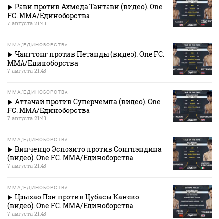
Рави против Ахмеда Тантави (видео). One
FC. MMA/Единоборства
7 августа 21:43
MMA/ЕДИНОБОРСТВА
Чангтонг против Петанды (видео). One FC.
MMA/Единоборства
7 августа 21:43
MMA/ЕДИНОБОРСТВА
Аттачай против Суперчемпа (видео). One
FC. MMA/Единоборства
7 августа 21:43
MMA/ЕДИНОБОРСТВА
Винченцо Эспозито против Сонгпэндина
(видео). One FC. MMA/Единоборства
7 августа 21:43
MMA/ЕДИНОБОРСТВА
Цзыхао Пэн против Цубасы Канеко
(видео). One FC. MMA/Единоборства
7 августа 21:43