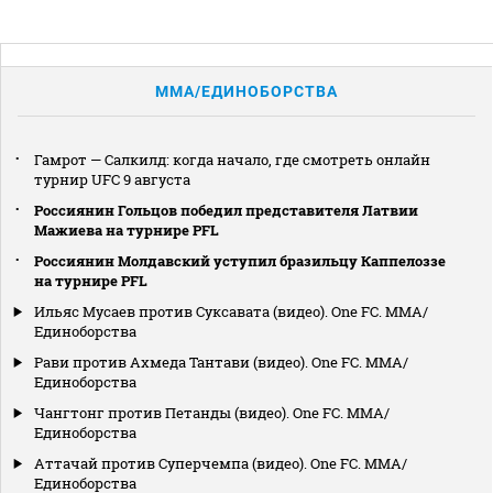
MMA/ЕДИНОБОРСТВА
Гамрот — Салкилд: когда начало, где смотреть онлайн
турнир UFC 9 августа
Россиянин Гольцов победил представителя Латвии
Мажиева на турнире PFL
Россиянин Молдавский уступил бразильцу Каппелоззе
на турнире PFL
Ильяс Мусаев против Суксавата (видео). One FC. MMA/
Единоборства
Рави против Ахмеда Тантави (видео). One FC. MMA/
Единоборства
Чангтонг против Петанды (видео). One FC. MMA/
Единоборства
Аттачай против Суперчемпа (видео). One FC. MMA/
Единоборства