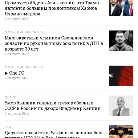
Промоутер Абдель‑Азиз заявил, что Трамп
является большим поклонником Хабиба
Нурмагомедова
7 августа 16:46
MMA/ЕДИНОБОРСТВА
Многократный чемпион Свердловской
области по рукопашному бою погиб в ДТП в
возрасте 30 лет
7 августа 16:27
MMA/ЕДИНОБОРСТВА
One FC
7 августа 14:30
ДЗЮДО
Умер бывший главный тренер сборных
СССР и России по дзюдо Владимир Каплин
6 августа 15:00
UFC
Царукян сразится с Руффи в соглавном бою