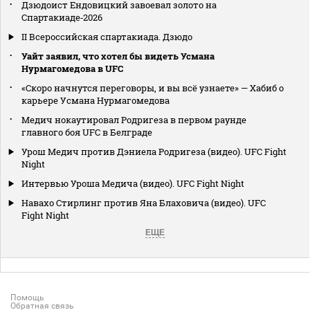
Дзюдоист Ендовицкий завоевал золото на
Спартакиаде‑2026
II Всероссийская спартакиада. Дзюдо
Уайт заявил, что хотел бы видеть Усмана
Нурмагомедова в UFC
«Скоро начнутся переговоры, и вы всё узнаете» — Хабиб о
карьере Усмана Нурмагомедова
Медич нокаутировал Родригеза в первом раунде
главного боя UFC в Белграде
Урош Медич против Дэниела Родригеза (видео). UFC Fight
Night
Интервью Уроша Медича (видео). UFC Fight Night
Навахо Стирлинг против Яна Блаховича (видео). UFC
Fight Night
ЕЩЕ
Помощь
Обратная связь