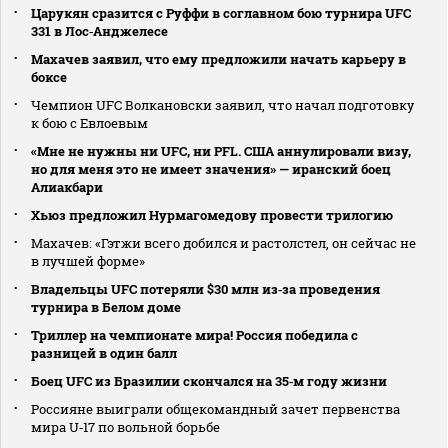
Царукян сразится с Руффи в соглавном бою турнира UFC
331 в Лос‑Анджелесе
Махачев заявил, что ему предложили начать карьеру в
боксе
Чемпион UFC Волкановски заявил, что начал подготовку
к бою с Евлоевым
«Мне не нужны ни UFC, ни PFL. США аннулировали визу,
но для меня это не имеет значения» — иранский боец
Алиакбари
Хьюз предложил Нурмагомедову провести трилогию
Махачев: «Гэтжи всего добился и растолстел, он сейчас не
в лучшей форме»
Владельцы UFC потеряли $30 млн из‑за проведения
турнира в Белом доме
Триллер на чемпионате мира! Россия победила с
разницей в один балл
Боец UFC из Бразилии скончался на 35‑м году жизни
Россияне выиграли общекомандный зачет первенства
мира U‑17 по вольной борьбе