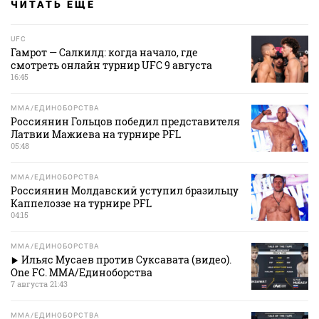
ЧИТАТЬ ЕЩЕ
UFC
Гамрот — Салкилд: когда начало, где
смотреть онлайн турнир UFC 9 августа
16:45
MMA/ЕДИНОБОРСТВА
Россиянин Гольцов победил представителя
Латвии Мажиева на турнире PFL
05:48
MMA/ЕДИНОБОРСТВА
Россиянин Молдавский уступил бразильцу
Каппелоззе на турнире PFL
04:15
MMA/ЕДИНОБОРСТВА
Ильяс Мусаев против Суксавата (видео).
One FC. MMA/Единоборства
7 августа 21:43
MMA/ЕДИНОБОРСТВА