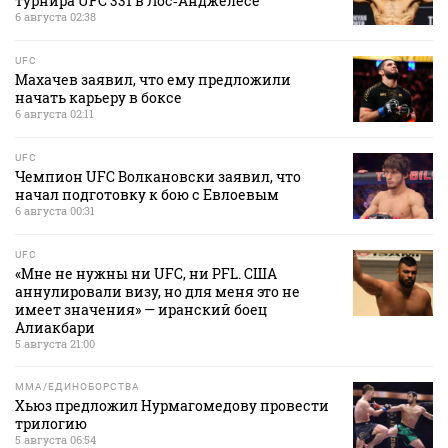
турнира UFC 331 в Лос‑Анджелесе
6 августа 02:38
UFC
Махачев заявил, что ему предложили
начать карьеру в боксе
6 августа 02:11
UFC
Чемпион UFC Волкановски заявил, что
начал подготовку к бою с Евлоевым
6 августа 00:31
UFC
«Мне не нужны ни UFC, ни PFL. США
аннулировали визу, но для меня это не
имеет значения» — иранский боец
Алиакбари
5 августа 21:00
MMA/ЕДИНОБОРСТВА
Хьюз предложил Нурмагомедову провести
трилогию
5 августа 06:54