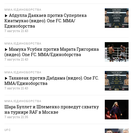
MMA/ЕДИНОБОРСТВА
Абдулла Даякаев против Суперлека
Киатмукао (видео). One FC. MMA/
Единоборства
7 августа 21:43
MMA/ЕДИНОБОРСТВА
Мамука Усубян против Марата Григоряна
(видео). One FC. MMA/Единоборства
7 августа 21:43
MMA/ЕДИНОБОРСТВА
Таханеак против Дабдама (видео). One FC.
MMA/Единоборства
7 августа 21:43
MMA/ЕДИНОБОРСТВА
Шара Буллет и Шлеменко проведут схватку
на турнире RAF в Москве
7 августа 21:35
UFC