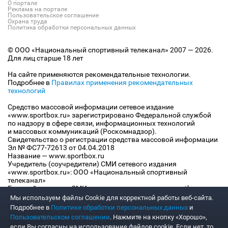
О портале
Реклама на портале
Пользовательское соглашение
Охрана труда
Политика обработки персональных данных
© ООО «Национальный спортивный телеканал» 2007 — 2026.
Для лиц старше 18 лет
На сайте применяются рекомендательные технологии.
Подробнее в
Правилах применения рекомендательных
технологий
Средство массовой информации сетевое издание
«www.sportbox.ru» зарегистрировано Федеральной службой
по надзору в сфере связи, информационных технологий
и массовых коммуникаций (Роскомнадзор).
Свидетельство о регистрации средства массовой информации
Эл № ФС77-72613 от 04.04.2018
Название — www.sportbox.ru
Учредитель (соучредители) СМИ сетевого издания
«www.sportbox.ru»: ООО «Национальный спортивный
телеканал»
Главный редактор СМИ сетевого издания «www.sportbox.ru»:
Конов В.А.
Мы используем файлы Сookie для корректной работы веб-сайта.
Номер телефона редакции СМИ сетевого издания
Подробнее в
Политике обработки персональных данных
и
«www.sportbox.ru»: +7 (495) 653 8419
Пользовательском соглашении
. Нажмите на кнопку «Хорошо»,
Адрес электронной почты редакции СМИ сетевого издания
если Вы согласны на использование файлов cookie. Если нет, то