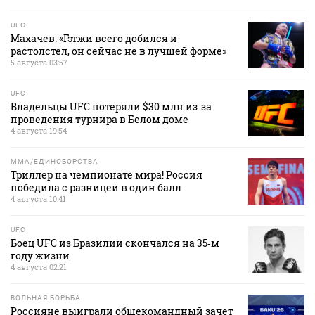
UFC
Махачев: «Гэтжи всего добился и
растолстел, он сейчас не в лучшей форме»
5 августа 03:57
UFC
Владельцы UFC потеряли $30 млн из‑за
проведения турнира в Белом доме
4 августа 19:54
MMA/ЕДИНОБОРСТВА
Триллер на чемпионате мира! Россия
победила с разницей в один балл
4 августа 10:41
UFC
Боец UFC из Бразилии скончался на 35‑м
году жизни
4 августа 02:21
ВОЛЬНАЯ БОРЬБА
Россияне выиграли общекомандный зачет