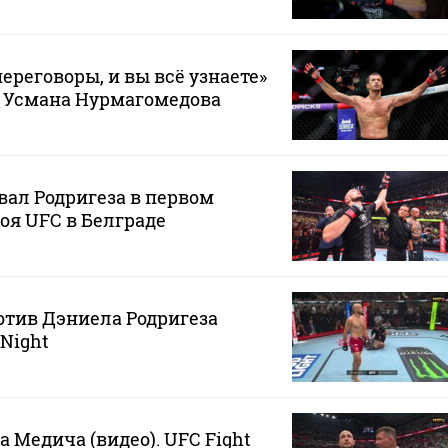
ереговоры, и вы всё узнаете»
е Усмана Нурмагомедова
ал Родригеза в первом
боя UFC в Белграде
тив Дэниела Родригеза
 Night
 Медича (видео). UFC Fight