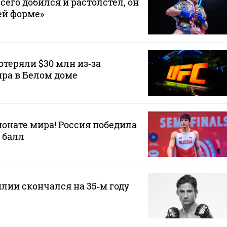
сего добился и растолстел, он
ей форме»
теряли $30 млн из‑за
ра в Белом доме
онате мира! Россия победила
 балл
илии скончался на 35‑м году