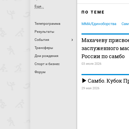
Еще...
ПО ТЕМЕ
Телепрограмма
MMA/Единоборства
Сам
Результаты
Махачеву присво
События
заслуженного мас
Трансферы
России по самбо
Дни рождения
Спорт и бизнес
03 июля 2026
Форум
Самбо. Кубок П
29 мая 2026