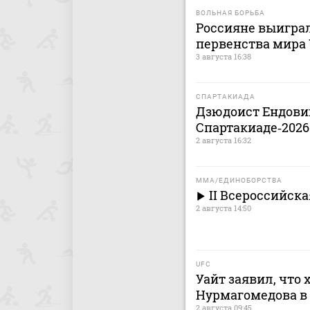
ВОЛЬНАЯ БОРЬБА
Россияне выигра
первенства мира 
3 августа 16:38
СПАРТАКИАДА
Дзюдоист Ендовиц
Спартакиаде‑2026
2 августа 16:32
MMA/ЕДИНОБОРСТВА
II Всероссийск
2 августа 14:50
UFC
Уайт заявил, что 
Нурмагомедова в
2 августа 09:45