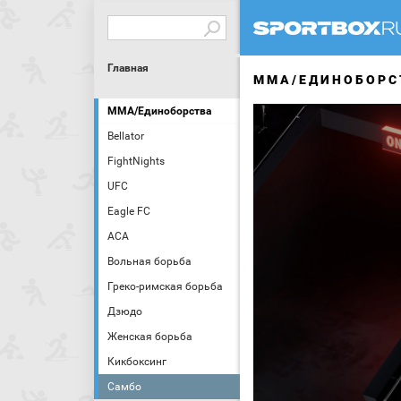
Главная
MMA/ЕДИНОБОРС
MMA/Единоборства
Bellator
FightNights
UFC
Eagle FC
АСА
Вольная борьба
Греко-римская борьба
Дзюдо
Женская борьба
Кикбоксинг
Самбо