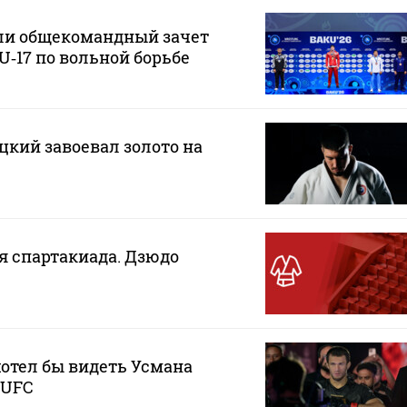
ли общекомандный зачет
U‑17 по вольной борьбе
кий завоевал золото на
ая спартакиада. Дзюдо
хотел бы видеть Усмана
 UFC