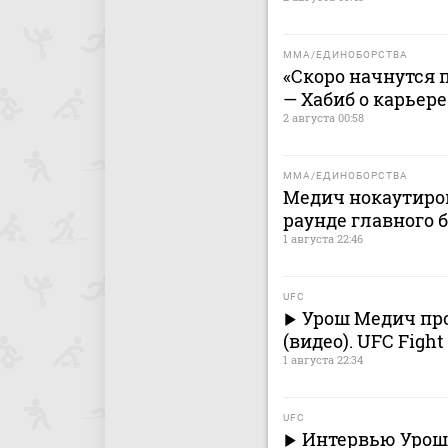
MMA/ЕДИНОБОРСТВА
«Скоро начнутся п
— Хабиб о карьер
2 августа 00:58
MMA/ЕДИНОБОРСТВА
Медич нокаутиров
раунде главного 
1 августа 22:46
UFC
Урош Медич про
(видео). UFC Fight
1 августа 22:34
UFC
Интервью Уроша