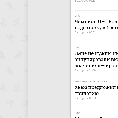
6 августа 02:11
UFC
Чемпион UFC Волк
подготовку к бою
6 августа 00:31
UFC
«Мне не нужны ни
аннулировали виз
значения» — иран
5 августа 21:00
MMA/ЕДИНОБОРСТВА
Хьюз предложил 
трилогию
5 августа 06:54
UFC