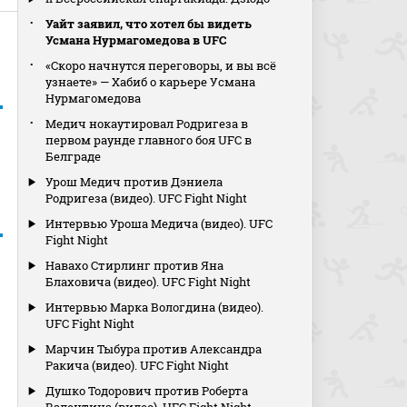
Уайт заявил, что хотел бы видеть
Усмана Нурмагомедова в UFC
«Скоро начнутся переговоры, и вы всё
узнаете» — Хабиб о карьере Усмана
Нурмагомедова
Медич нокаутировал Родригеза в
первом раунде главного боя UFC в
Белграде
Урош Медич против Дэниела
Родригеза (видео). UFC Fight Night
Интервью Уроша Медича (видео). UFC
Fight Night
Навахо Стирлинг против Яна
Блаховича (видео). UFC Fight Night
Интервью Марка Вологдина (видео).
UFC Fight Night
Марчин Тыбура против Александра
Ракича (видео). UFC Fight Night
Душко Тодорович против Роберта