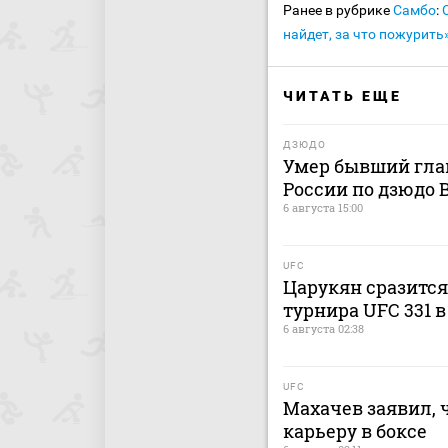
Ранее в рубрике
Самбо
:
найдет, за что пожурить
ЧИТАТЬ ЕЩЕ
ДЗЮДО
Умер бывший гла
России по дзюдо
6 августа 15:00
UFC
Царукян сразится
турнира UFC 331 
6 августа 02:38
UFC
Махачев заявил, 
карьеру в боксе