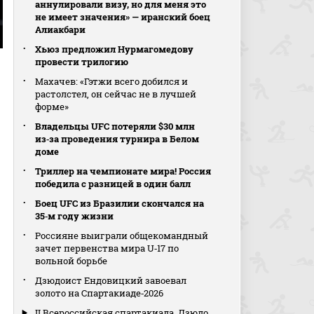
аннулировали визу, но для меня это
не имеет значения» — иранский боец
Алиакбари
Хьюз предложил Нурмагомедову
провести трилогию
Махачев: «Гэтжи всего добился и
растолстел, он сейчас не в лучшей
форме»
Владельцы UFC потеряли $30 млн
из‑за проведения турнира в Белом
доме
Триллер на чемпионате мира! Россия
победила с разницей в один балл
Боец UFC из Бразилии скончался на
35‑м году жизни
Россияне выиграли общекомандный
зачет первенства мира U‑17 по
вольной борьбе
Дзюдоист Ендовицкий завоевал
золото на Спартакиаде‑2026
II Всероссийская спартакиада. Дзюдо