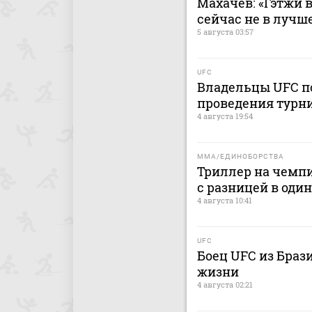
Махачев: «Гэтжи в
сейчас не в лучш
5 августа 03:57
UFC
Владельцы UFC по
проведения турни
4 августа 19:54
MMA/ЕДИНОБОРСТВА
Триллер на чемпи
с разницей в один
4 августа 10:41
UFC
Боец UFC из Браз
жизни
4 августа 02:21