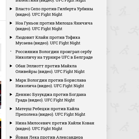
Валентина (видео). UFC Fight Night
Власто Сепо против Гилберта Урбины
(видео). UFC Fight Night
Ноа Гуньон против Милоша Яничича
(видео). UFC Fight Night
Людовит Клайн против Тофика
Мусаева (видео). UFC Fight Night
Россиянин Вологдин проиграл сербу
Николичу на турнире UFC в Белграде
Обан Эллиотт против Майкла
Оливейры (видео). UFC Fight Night
Марк Вологдин против Борислава
Николича (видео). UFC Fight Night
Деннис Бузукджа против Богдана
Града (видео). UFC Fight Night
Матеуш Ребецки против Кайла
Преполека (видео). UFC Fight Night
Нина Милосевич против Хайли Кован
(видео). UFC Fight Night
Йован Лека против Александера