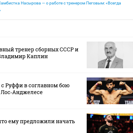
Самбистка Насырова — о работе с тренером Пеговым: «Всегда
»
вный тренер сборных СССР и
 Владимир Каплин
 с Руффи в соглавном бою
в Лос‑Анджелесе
что ему предложили начать