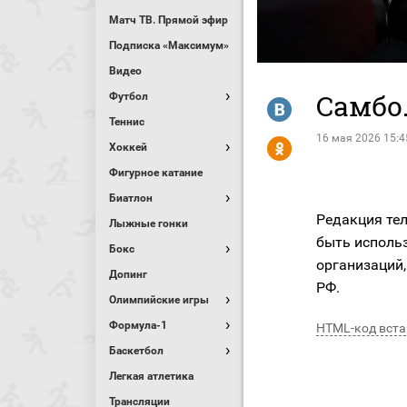
Матч ТВ. Прямой эфир
Подписка «Максимум»
Видео
Самбо
Футбол
R
Теннис
16 мая 2026 15:4
Y
Хоккей
Фигурное катание
Биатлон
Редакция тел
Лыжные гонки
быть исполь
Бокс
организаций,
Допинг
РФ.
Олимпийские игры
Формула-1
HTML-код вста
Баскетбол
Легкая атлетика
Трансляции