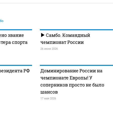
бо
ено звание
Самбо. Командный
тера спорта
чемпионат России
26 июня 2026
резидента РФ
Доминирование России на
чемпионате Европы! У
соперников просто не было
шансов
17 мая 2026