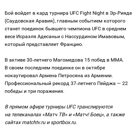
Бой войдет в кард турнира UFC Fight Night в Эр‑Рияде
(Саудовская Аравия), главным событием которого
станет поединок бывшего чемпиона UFC в среднем
весе Исраэля Адесаньи с Нассурдином Имавовым,
который представляет Францию.
В активе 30‑летнего Магомедова 15 побед в MMA.
В своем последнем поединке он в октябре
нокаутировал Армена Петросяна из Армении.
Профессиональный рекорд 37‑летнего Пейджа — 22
победы и три поражения.
В прямом эфире турниры UFC транслируются
на телеканалах «Матч ТВ» и «Матч! Боец», а также
сайтах matchtv.ru и sportbox.ru.