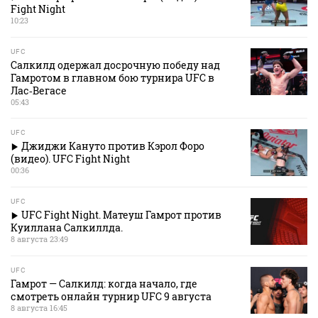
Fight Night
10:23
UFC
Салкилд одержал досрочную победу над
Гамротом в главном бою турнира UFC в
Лас‑Вегасе
05:43
UFC
Джиджи Кануто против Кэрол Форо
(видео). UFC Fight Night
00:36
UFC
UFC Fight Night. Матеуш Гамрот против
Куиллана Салкиллда.
8 августа 23:49
UFC
Гамрот — Салкилд: когда начало, где
смотреть онлайн турнир UFC 9 августа
8 августа 16:45