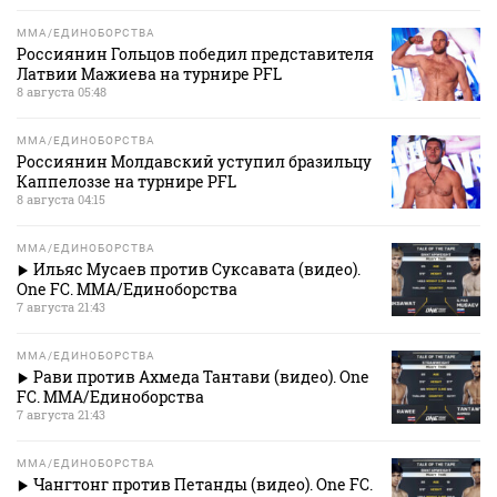
MMA/ЕДИНОБОРСТВА
Россиянин Гольцов победил представителя
Латвии Мажиева на турнире PFL
8 августа 05:48
MMA/ЕДИНОБОРСТВА
Россиянин Молдавский уступил бразильцу
Каппелоззе на турнире PFL
8 августа 04:15
MMA/ЕДИНОБОРСТВА
Ильяс Мусаев против Суксавата (видео).
One FC. MMA/Единоборства
7 августа 21:43
MMA/ЕДИНОБОРСТВА
Рави против Ахмеда Тантави (видео). One
FC. MMA/Единоборства
7 августа 21:43
MMA/ЕДИНОБОРСТВА
Чангтонг против Петанды (видео). One FC.