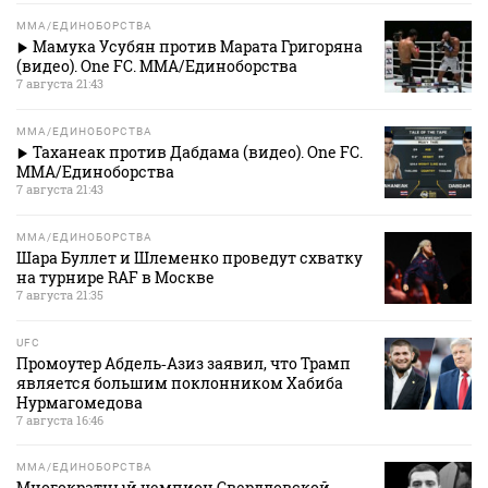
MMA/ЕДИНОБОРСТВА
Мамука Усубян против Марата Григоряна
(видео). One FC. MMA/Единоборства
7 августа 21:43
MMA/ЕДИНОБОРСТВА
Таханеак против Дабдама (видео). One FC.
MMA/Единоборства
7 августа 21:43
MMA/ЕДИНОБОРСТВА
Шара Буллет и Шлеменко проведут схватку
на турнире RAF в Москве
7 августа 21:35
UFC
Промоутер Абдель‑Азиз заявил, что Трамп
является большим поклонником Хабиба
Нурмагомедова
7 августа 16:46
MMA/ЕДИНОБОРСТВА
Многократный чемпион Свердловской