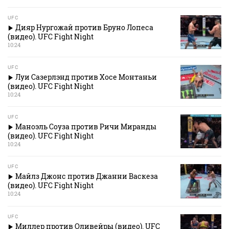
UFC
Дияр Нургожай против Бруно Лопеса
(видео). UFC Fight Night
10:24
UFC
Луи Сазерлэнд против Хосе Монтаньи
(видео). UFC Fight Night
10:24
UFC
Маноэль Соуза против Ричи Миранды
(видео). UFC Fight Night
10:24
UFC
Майлз Джонс против Джанни Васкеза
(видео). UFC Fight Night
10:24
UFC
Миллер против Оливейры (видео). UFC