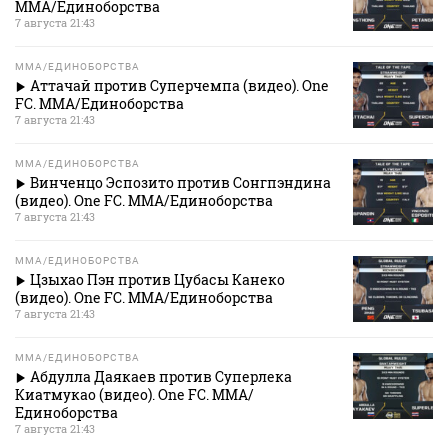
MMA/Единоборства
7 августа 21:43
MMA/ЕДИНОБОРСТВА
Аттачай против Суперчемпа (видео). One
FC. MMA/Единоборства
7 августа 21:43
MMA/ЕДИНОБОРСТВА
Винченцо Эспозито против Сонгпэндина
(видео). One FC. MMA/Единоборства
7 августа 21:43
MMA/ЕДИНОБОРСТВА
Цзыхао Пэн против Цубасы Канеко
(видео). One FC. MMA/Единоборства
7 августа 21:43
MMA/ЕДИНОБОРСТВА
Абдулла Даякаев против Суперлека
Киатмукао (видео). One FC. MMA/
Единоборства
7 августа 21:43