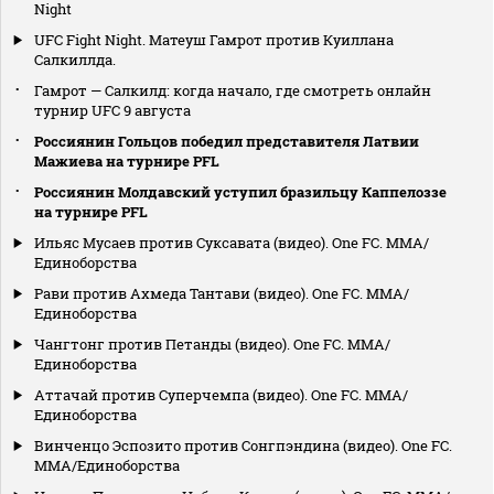
Night
UFC Fight Night. Матеуш Гамрот против Куиллана
Салкиллда.
Гамрот — Салкилд: когда начало, где смотреть онлайн
турнир UFC 9 августа
Россиянин Гольцов победил представителя Латвии
Мажиева на турнире PFL
Россиянин Молдавский уступил бразильцу Каппелоззе
на турнире PFL
Ильяс Мусаев против Суксавата (видео). One FC. MMA/
Единоборства
Рави против Ахмеда Тантави (видео). One FC. MMA/
Единоборства
Чангтонг против Петанды (видео). One FC. MMA/
Единоборства
Аттачай против Суперчемпа (видео). One FC. MMA/
Единоборства
Винченцо Эспозито против Сонгпэндина (видео). One FC.
MMA/Единоборства