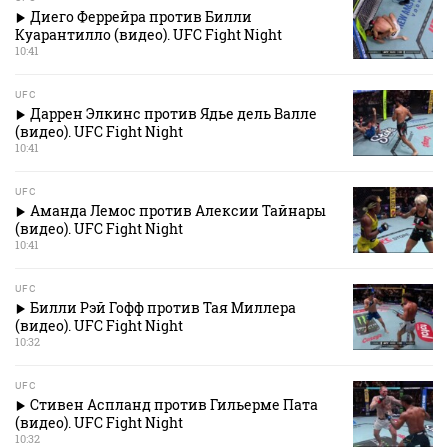
Диего Феррейра против Билли
Куарантилло (видео). UFC Fight Night
10:41
UFC
Даррен Элкинс против Ядье дель Валле
(видео). UFC Fight Night
10:41
UFC
Аманда Лемос против Алексии Тайнары
(видео). UFC Fight Night
10:41
UFC
Билли Рэй Гофф против Тая Миллера
(видео). UFC Fight Night
10:32
UFC
Стивен Аспланд против Гильерме Пата
(видео). UFC Fight Night
10:32