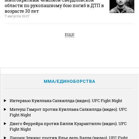
области по рукопашному бою погиб в ДТП в
возрасте 30 лет
7 августа 16:27
ЕЩЕ
MMA/ЕДИНОБОРСТВА
Интервью Куиллана Салкиллда (видео). UFC Fight Night
Матеуш Гамрот против Куиллана Салкиллда (видео). UFC
Fight Night
Диего Феррейра против Билли Куарантилло (видео). UFC
Fight Night
Даррен Элкинс против Ядье дель Валле (видео). UFC Fight