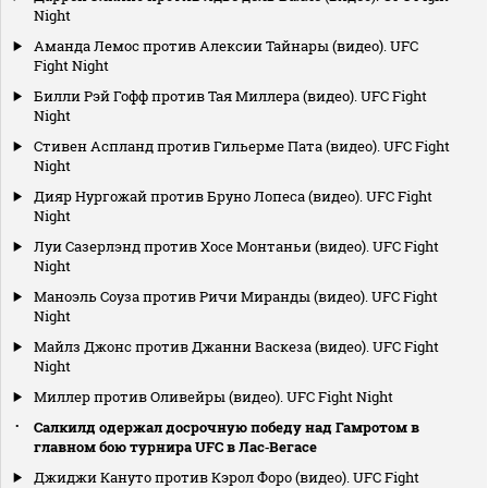
Night
Аманда Лемос против Алексии Тайнары (видео). UFC
Fight Night
Билли Рэй Гофф против Тая Миллера (видео). UFC Fight
Night
Стивен Аспланд против Гильерме Пата (видео). UFC Fight
Night
Дияр Нургожай против Бруно Лопеса (видео). UFC Fight
Night
Луи Сазерлэнд против Хосе Монтаньи (видео). UFC Fight
Night
Маноэль Соуза против Ричи Миранды (видео). UFC Fight
Night
Майлз Джонс против Джанни Васкеза (видео). UFC Fight
Night
Миллер против Оливейры (видео). UFC Fight Night
Салкилд одержал досрочную победу над Гамротом в
главном бою турнира UFC в Лас‑Вегасе
Джиджи Кануто против Кэрол Форо (видео). UFC Fight