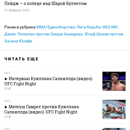
Пейдж — о победе над Шарой Буллетом
01 февраля 2025
Ранее в рубрике
MMA/Единоборства
:
Лига борьбы WOLNIK.
Денис Тюлюлин против Омари Ахмедова. Юсуф Шуаев против
Хасана Юсефи
ЧИТАТЬ ЕЩЕ
UFC
Интервью Куиллана Салкиллда (видео).
UFC Fight Night
10:41
UFC
Матеуш Гамрот против Куиллана
Салкиллда (видео). UFC Fight Night
10:41
UFC