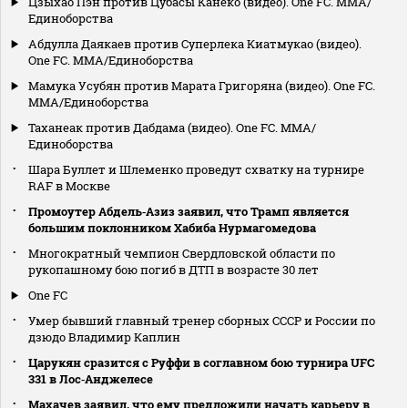
Цзыхао Пэн против Цубасы Канеко (видео). One FC. MMA/
Единоборства
Абдулла Даякаев против Суперлека Киатмукао (видео).
One FC. MMA/Единоборства
Мамука Усубян против Марата Григоряна (видео). One FC.
MMA/Единоборства
Таханеак против Дабдама (видео). One FC. MMA/
Единоборства
Шара Буллет и Шлеменко проведут схватку на турнире
RAF в Москве
Промоутер Абдель‑Азиз заявил, что Трамп является
большим поклонником Хабиба Нурмагомедова
Многократный чемпион Свердловской области по
рукопашному бою погиб в ДТП в возрасте 30 лет
One FC
Умер бывший главный тренер сборных СССР и России по
дзюдо Владимир Каплин
Царукян сразится с Руффи в соглавном бою турнира UFC
331 в Лос‑Анджелесе
Махачев заявил, что ему предложили начать карьеру в