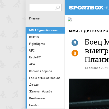
Главная
MMA/Единоборства
MMA/ЕДИНОБОРС
Bellator
Боец 
R
FightNights
выигр
UFC
Y
Планир
Eagle FC
АСА
13 декабря 2024 
Вольная борьба
Греко-римская борьба
Дзюдо
Женская борьба
Кикбоксинг
Самбо