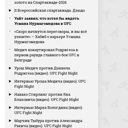
золото на Спартакиаде‑2026
II Всероссийская спартакиада. Дзюдо
Уайт заявил, что хотел бы видеть
Усмана Нурмагомедова в UFC
«Скоро начнутся переговоры, и вы всё
узнаете» — Хабиб о карьере Усмана
Нурмагомедова
Медич нокаутировал Родригеза в
первом раунде главного боя UFC в
Белграде
Урош Медич против Дэниела
Родригеза (видео). UFC Fight Night
Интервью Уроша Медича (видео). UFC
Fight Night
Навахо Стирлинг против Яна
Блаховича (видео). UFC Fight Night
Интервью Марка Вологдина (видео).
UFC Fight Night
Марчин Тыбура против Александра
Ракича (видео). UFC Fight Night