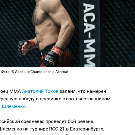
 Фото: © Absolute Championship Akhmat
 боец MMA
Анатолий Токов
заявил, что намерен
еренную победу в поединке с соотечественником
м Шлеменко
.
ссийский средневес проведет бой‑реванш
Шлеменко на турнире RCC 21 в Екатеринбурге.