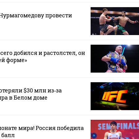
Нурмагомедову провести
сего добился и растолстел, он
ей форме»
теряли $30 млн из‑за
ра в Белом доме
онате мира! Россия победила
 балл