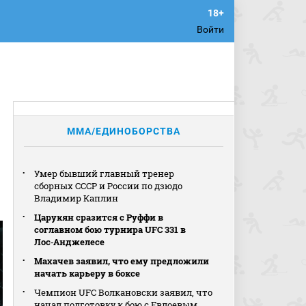
Войти
MMA/ЕДИНОБОРСТВА
Умер бывший главный тренер
сборных СССР и России по дзюдо
Владимир Каплин
Царукян сразится с Руффи в
соглавном бою турнира UFC 331 в
Лос‑Анджелесе
Махачев заявил, что ему предложили
начать карьеру в боксе
Чемпион UFC Волкановски заявил, что
начал подготовку к бою с Евлоевым