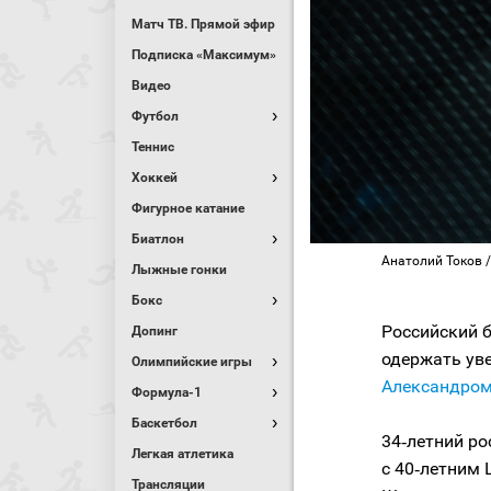
Матч ТВ. Прямой эфир
Подписка «Максимум»
Видео
Футбол
Теннис
Хоккей
Фигурное катание
Биатлон
Анатолий Токов /
Лыжные гонки
Бокс
Российский
Допинг
одержать ув
Олимпийские игры
Александро
Формула-1
Баскетбол
34‑летний ро
Легкая атлетика
с 40‑летним 
Трансляции