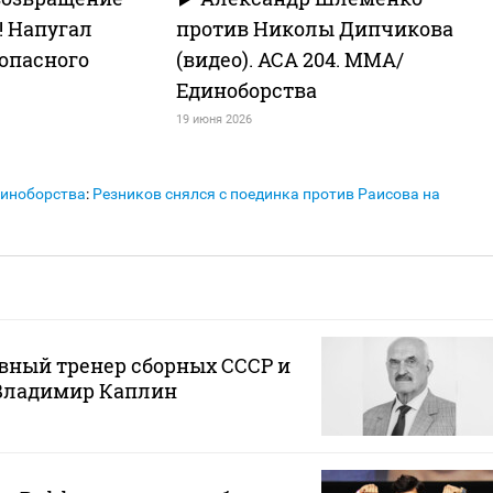
 Напугал
против Николы Дипчикова
опасного
(видео). ACA 204. MMA/
Единоборства
19 июня 2026
иноборства
:
Резников снялся с поединка против Раисова на
вный тренер сборных СССР и
 Владимир Каплин