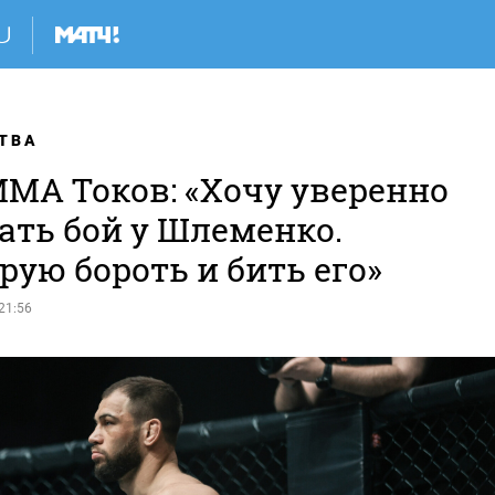
ТВА
MMA Токов: «Хочу уверенно
ать бой у Шлеменко.
ую бороть и бить его»
21:56