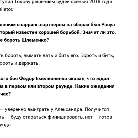
тупил Токову решением судей осенью 2018 года
llator.
овным спарринг‑партнером на сборах был Расул
торый известен хорошей борьбой. Значит ли это,
те бороть Шлеменко?
ть бороть, выматывать и бить его. Бороть и бить,
бороть и держать.
вого боя Федор Емельяненко сказал, что ждал
ша в первом или втором раунде. Какие ожидания
йчас?
— уверенно выиграть у Александра. Получится
ь — буду стараться финишировать, нет — готов
аунда.