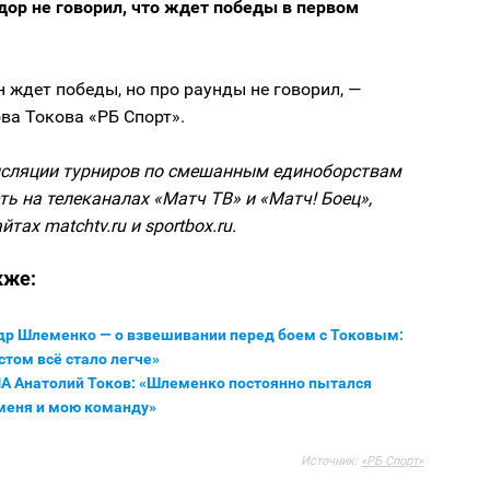
дор не говорил, что ждет победы в первом
н ждет победы, но про раунды не говорил, —
ва Токова «РБ Спорт».
сляции турниров по смешанным единоборствам
ь на телеканалах «Матч ТВ» и «Матч! Боец»,
йтах matchtv.ru и sportbox.ru.
кже:
др Шлеменко — о взвешивании перед боем с Токовым:
стом всё стало легче»
А Анатолий Токов: «Шлеменко постоянно пытался
 меня и мою команду»
Источник:
«РБ Спорт»