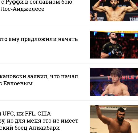
 с Руффи в соглавном бою
в Лос‑Анджелесе
что ему предложили начать
ановски заявил, что начал
 с Евлоевым
 UFC, ни PFL. США
у, но для меня это не имеет
ский боец Алиакбари