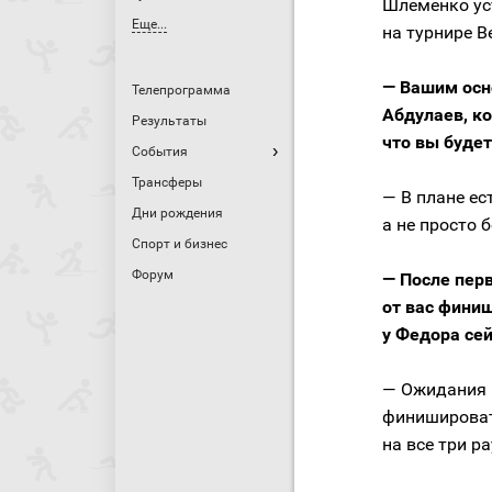
Шлеменко ус
Еще...
на турнире Be
— Вашим осн
Телепрограмма
Абдулаев, ко
Результаты
что вы буде
События
Трансферы
— В плане ес
Дни рождения
а не просто 
Спорт и бизнес
Форум
— После пер
от вас фини
у Федора се
— Ожидания 
финишироват
на все три р