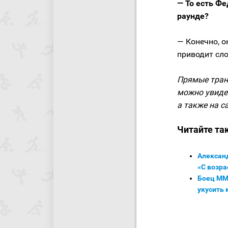
— То есть Фе
раунде?
— Конечно, о
приводит сло
Прямые тран
можно увидет
а также на са
Читайте та
Алексан
«С возра
Боец ММ
укусить