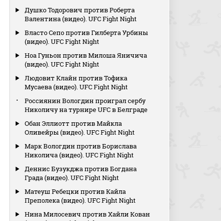
Душко Тодорович против Роберта
Валентина (видео). UFC Fight Night
Власто Сепо против Гилберта Урбины
(видео). UFC Fight Night
Ноа Гуньон против Милоша Яничича
(видео). UFC Fight Night
Людовит Клайн против Тофика
Мусаева (видео). UFC Fight Night
Россиянин Вологдин проиграл сербу
Николичу на турнире UFC в Белграде
Обан Эллиотт против Майкла
Оливейры (видео). UFC Fight Night
Марк Вологдин против Борислава
Николича (видео). UFC Fight Night
Деннис Бузукджа против Богдана
Града (видео). UFC Fight Night
Матеуш Ребецки против Кайла
Преполека (видео). UFC Fight Night
Нина Милосевич против Хайли Кован