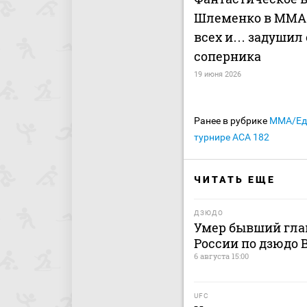
Шлеменко в ММА!
всех и… задушил 
соперника
19 июня 2026
Ранее в рубрике
MMA/Ед
турнире АСА 182
ЧИТАТЬ ЕЩЕ
ДЗЮДО
Умер бывший гла
России по дзюдо
6 августа 15:00
UFC