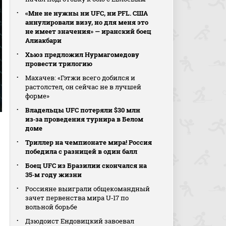
«Мне не нужны ни UFC, ни PFL. США
аннулировали визу, но для меня это
не имеет значения» — иранский боец
Алиакбари
Хьюз предложил Нурмагомедову
провести трилогию
Махачев: «Гэтжи всего добился и
растолстел, он сейчас не в лучшей
форме»
Владельцы UFC потеряли $30 млн
из‑за проведения турнира в Белом
доме
Триллер на чемпионате мира! Россия
победила с разницей в один балл
Боец UFC из Бразилии скончался на
35‑м году жизни
Россияне выиграли общекомандный
зачет первенства мира U‑17 по
вольной борьбе
Дзюдоист Ендовицкий завоевал