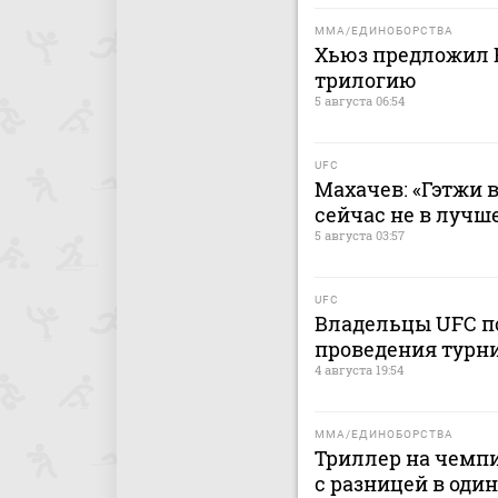
MMA/ЕДИНОБОРСТВА
Хьюз предложил 
трилогию
5 августа 06:54
UFC
Махачев: «Гэтжи в
сейчас не в лучш
5 августа 03:57
UFC
Владельцы UFC по
проведения турни
4 августа 19:54
MMA/ЕДИНОБОРСТВА
Триллер на чемпи
с разницей в один