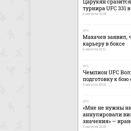
Царукян сразится
турнира UFC 331 
6 августа 02:38
UFC
Махачев заявил, 
карьеру в боксе
6 августа 02:11
UFC
Чемпион UFC Волк
подготовку к бою
6 августа 00:31
UFC
«Мне не нужны ни
аннулировали виз
значения» — иран
5 августа 21:00