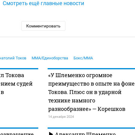
Смотреть ещё главные новости
Комментировать
натолий Токов
MMA/Единоборства
Бокс/MMA
л Токова
«У Шлеменко огромное
нием судей
преимущество в опыте на фоне
 в
Токова. Плюс он в ударной
технике намного
разнообразнее» — Корешков
14 декабря 2024
возвращение
Александр Шлеменко