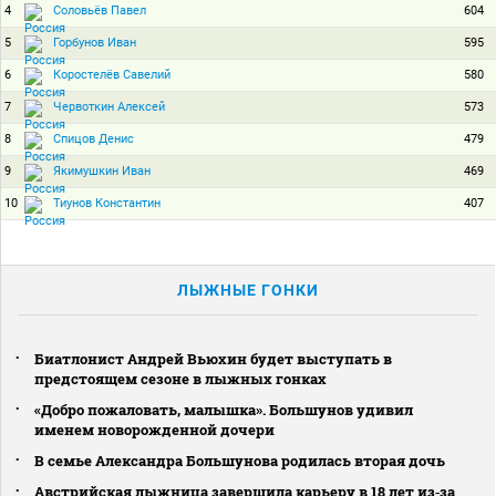
4
604
Соловьёв Павел
5
595
Горбунов Иван
6
580
Коростелёв Савелий
7
573
Червоткин Алексей
8
479
Спицов Денис
9
469
Якимушкин Иван
10
407
Тиунов Константин
ЛЫЖНЫЕ ГОНКИ
Биатлонист Андрей Вьюхин будет выступать в
предстоящем сезоне в лыжных гонках
«Добро пожаловать, малышка». Большунов удивил
именем новорожденной дочери
В семье Александра Большунова родилась вторая дочь
Австрийская лыжница завершила карьеру в 18 лет из‑за