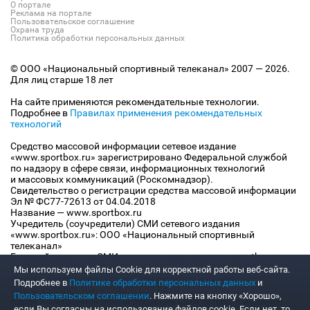
О портале
Реклама на портале
Пользовательское соглашение
Охрана труда
Политика обработки персональных данных
© ООО «Национальный спортивный телеканал» 2007 — 2026.
Для лиц старше 18 лет
На сайте применяются рекомендательные технологии.
Подробнее в
Правилах применения рекомендательных
технологий
Средство массовой информации сетевое издание
«www.sportbox.ru» зарегистрировано Федеральной службой
по надзору в сфере связи, информационных технологий
и массовых коммуникаций (Роскомнадзор).
Свидетельство о регистрации средства массовой информации
Эл № ФС77-72613 от 04.04.2018
Название — www.sportbox.ru
Учредитель (соучредители) СМИ сетевого издания
«www.sportbox.ru»: ООО «Национальный спортивный
телеканал»
Главный редактор СМИ сетевого издания «www.sportbox.ru»:
Конов В.А.
Мы используем файлы Сookie для корректной работы веб-сайта.
Номер телефона редакции СМИ сетевого издания
Подробнее в
Политике обработки персональных данных
и
«www.sportbox.ru»: +7 (495) 653 8419
Пользовательском соглашении
. Нажмите на кнопку «Хорошо»,
Адрес электронной почты редакции СМИ сетевого издания
если Вы согласны на использование файлов cookie. Если нет, то