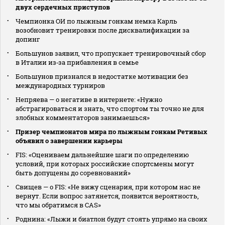
двух сердечных приступов
Чемпионка ОИ по лыжным гонкам немка Карль
возобновит тренировки после дисквалификации за
допинг
Большунов заявил, что пропускает тренировочный сбор
в Италии из‑за прибавления в семье
Большунов признался в недостатке мотивации без
международных турниров
Непряева — о негативе в интернете: «Нужно
абстрагироваться и знать, что спортом ты точно не для
злобных комментаторов занимаешься»
Призер чемпионатов мира по лыжным гонкам Ретивых
объявил о завершении карьеры
FIS: «Оцениваем дальнейшие шаги по определению
условий, при которых российские спортсмены могут
быть допущены до соревнований»
Свищев — о FIS: «Не вижу сценария, при котором нас не
вернут. Если вопрос затянется, появится вероятность,
что мы обратимся в CAS»
Роднина: «Лыжи и биатлон будут стоять упрямо на своих