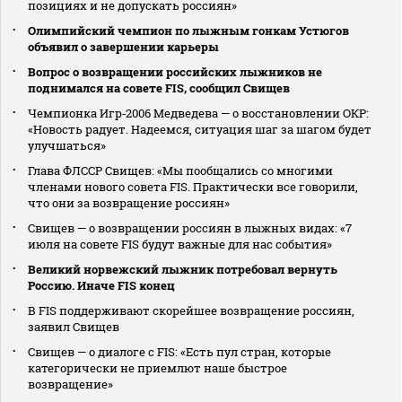
позициях и не допускать россиян»
Олимпийский чемпион по лыжным гонкам Устюгов
объявил о завершении карьеры
Вопрос о возвращении российских лыжников не
поднимался на совете FIS, сообщил Свищев
Чемпионка Игр‑2006 Медведева — о восстановлении ОКР:
«Новость радует. Надеемся, ситуация шаг за шагом будет
улучшаться»
Глава ФЛССР Свищев: «Мы пообщались со многими
членами нового совета FIS. Практически все говорили,
что они за возвращение россиян»
Свищев — о возвращении россиян в лыжных видах: «7
июля на совете FIS будут важные для нас события»
Великий норвежский лыжник потребовал вернуть
Россию. Иначе FIS конец
В FIS поддерживают скорейшее возвращение россиян,
заявил Свищев
Свищев — о диалоге с FIS: «Есть пул стран, которые
категорически не приемлют наше быстрое
возвращение»