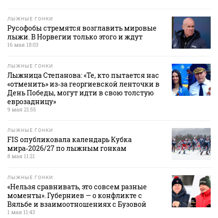
ЛЫЖНЫЕ ГОНКИ
Русофобы стремятся возглавить мировые
лыжи. В Норвегии только этого и ждут
16 мая 18:03
ЛЫЖНЫЕ ГОНКИ
Лыжница Степанова: «Те, кто пытается нас
«отменить» из‑за георгиевской ленточки в
День Победы, могут идти в свою толстую
еврозадницу»
9 мая 21:55
ЛЫЖНЫЕ ГОНКИ
FIS опубликовала календарь Кубка
мира‑2026/27 по лыжным гонкам
8 мая 11:21
ЛЫЖНЫЕ ГОНКИ
«Нельзя сравнивать, это совсем разные
моменты». Губерниев — о конфликте с
Вяльбе и взаимоотношениях с Бузовой
1 мая 11:43