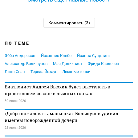
Комментировать (3)
ПО ТЕМЕ
Эбба Андерссон
Йоханнес Клебо
Йоанна Сундлинг
Александр Большунов
Мая Дальквист
Фрида Карлссон
Линн Сван
Тереза Йохауг
Лыжные гонки
Биатлонист Андрей Вьюхин будет выступать в
предстоящем сезоне в лыжных гонках
30 июля 2026
«Добро пожаловать, малышка». Большунов удивил
именем новорожденной дочери
23 июля 2026