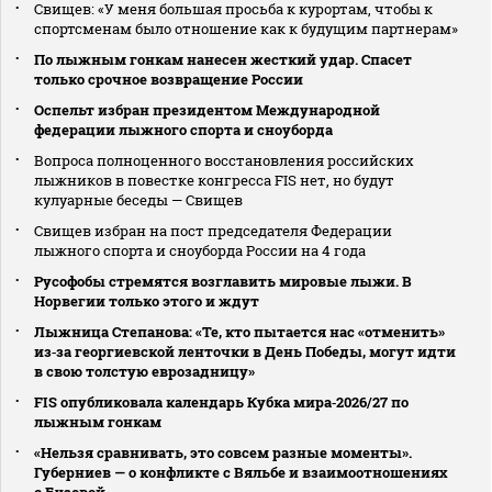
Свищев: «У меня большая просьба к курортам, чтобы к
спортсменам было отношение как к будущим партнерам»
По лыжным гонкам нанесен жесткий удар. Спасет
только срочное возвращение России
Оспельт избран президентом Международной
федерации лыжного спорта и сноуборда
Вопроса полноценного восстановления российских
лыжников в повестке конгресса FIS нет, но будут
кулуарные беседы — Свищев
Свищев избран на пост председателя Федерации
лыжного спорта и сноуборда России на 4 года
Русофобы стремятся возглавить мировые лыжи. В
Норвегии только этого и ждут
Лыжница Степанова: «Те, кто пытается нас «отменить»
из‑за георгиевской ленточки в День Победы, могут идти
в свою толстую еврозадницу»
FIS опубликовала календарь Кубка мира‑2026/27 по
лыжным гонкам
«Нельзя сравнивать, это совсем разные моменты».
Губерниев — о конфликте с Вяльбе и взаимоотношениях
с Бузовой