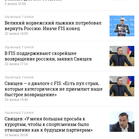
5 июля 15:08
ЛЫЖНЫЕ ГОНКИ
Великий норвежский лыжник потребовал
вернуть Россию. Иначе FIS конец
22 июня 18:59
ЛЫЖНЫЕ ГОНКИ
В FIS поддерживают скорейшее
возвращение россиян, заявил Свищев
22 июня 17:14
ЛЫЖНЫЕ ГОНКИ
Свищев — о диалоге с FIS: «Есть пул стран,
которые категорически не приемлют наше
быстрое возвращение»
20 июня 19:40
ЛЫЖНЫЕ ГОНКИ
Свищев: «У меня большая просьба к
курортам, чтобы к спортсменам было
отношение как к будущим партнерам»
16 июня 20:08