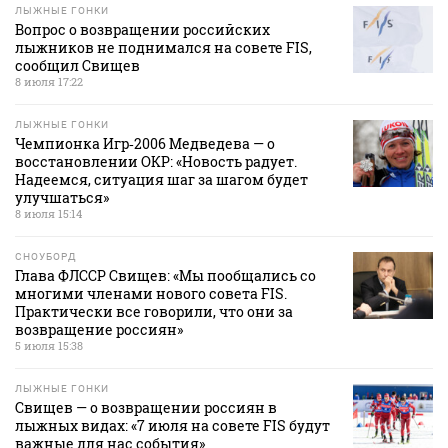
ЛЫЖНЫЕ ГОНКИ
Вопрос о возвращении российских
лыжников не поднимался на совете FIS,
сообщил Свищев
8 июля 17:22
ЛЫЖНЫЕ ГОНКИ
Чемпионка Игр‑2006 Медведева — о
восстановлении ОКР: «Новость радует.
Надеемся, ситуация шаг за шагом будет
улучшаться»
8 июля 15:14
СНОУБОРД
Глава ФЛССР Свищев: «Мы пообщались со
многими членами нового совета FIS.
Практически все говорили, что они за
возвращение россиян»
5 июля 15:38
ЛЫЖНЫЕ ГОНКИ
Свищев — о возвращении россиян в
лыжных видах: «7 июля на совете FIS будут
важные для нас события»