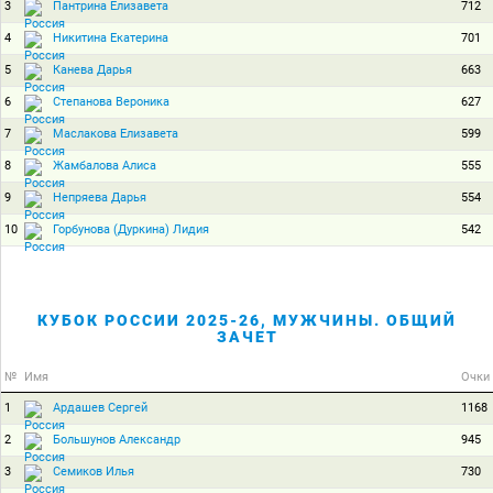
3
712
Пантрина Елизавета
4
701
Никитина Екатерина
5
663
Канева Дарья
6
627
Степанова Вероника
7
599
Маслакова Елизавета
8
555
Жамбалова Алиса
9
554
Непряева Дарья
10
542
Горбунова (Дуркина) Лидия
КУБОК РОССИИ 2025-26, МУЖЧИНЫ. ОБЩИЙ
ЗАЧЕТ
№
Имя
Очки
1
1168
Ардашев Сергей
2
945
Большунов Александр
3
730
Семиков Илья