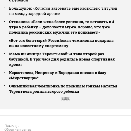
Большунов: «Хочется завоевать еще несколько титулов
на международной арене»
Степанова: «Если жена более успешна, то вставать в 4
утра к ребенку – дело чести мужа. Хорошо, что уже
половина российских мужчин это понимает!»
«Вот это богатырь!» Российская чемпионка подарила
сына известному спортсмену
Мама лыжницы Терентьевой: «Стала второй раз
бабушкой. В три часа дня родилась новая спортивная
кровь»
Коростелева, Непряеву и Бородавко внесли в базу
«Миротворца»*
Олимпийская чемпионка по лыжным гонкам Наталья
Терентьева родила второго ребенка
ЕЩЕ
Помощь
Обратная связь