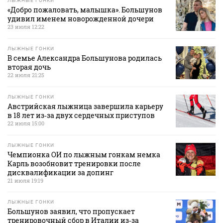
ЛЫЖНЫЕ ГОНКИ
«Добро пожаловать, малышка». Большунов
удивил именем новорожденной дочери
23 июля 12:22
ЛЫЖНЫЕ ГОНКИ
В семье Александра Большунова родилась
вторая дочь
22 июля 21:25
ЛЫЖНЫЕ ГОНКИ
Австрийская лыжница завершила карьеру
в 18 лет из‑за двух сердечных приступов
22 июля 15:00
ЛЫЖНЫЕ ГОНКИ
Чемпионка ОИ по лыжным гонкам немка
Карль возобновит тренировки после
дисквалификации за допинг
21 июля 19:19
ЛЫЖНЫЕ ГОНКИ
Большунов заявил, что пропускает
тренировочный сбор в Италии из‑за