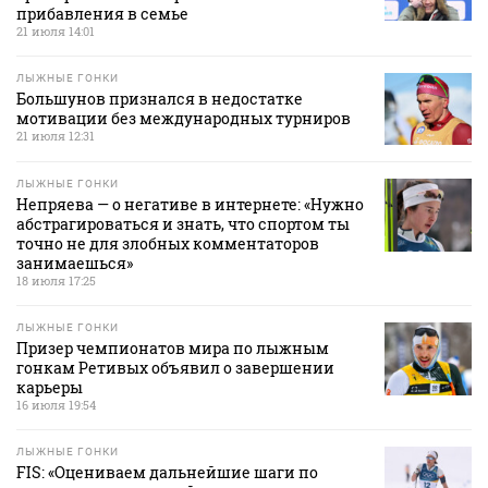
прибавления в семье
21 июля 14:01
ЛЫЖНЫЕ ГОНКИ
Большунов признался в недостатке
мотивации без международных турниров
21 июля 12:31
ЛЫЖНЫЕ ГОНКИ
Непряева — о негативе в интернете: «Нужно
абстрагироваться и знать, что спортом ты
точно не для злобных комментаторов
занимаешься»
18 июля 17:25
ЛЫЖНЫЕ ГОНКИ
Призер чемпионатов мира по лыжным
гонкам Ретивых объявил о завершении
карьеры
16 июля 19:54
ЛЫЖНЫЕ ГОНКИ
FIS: «Оцениваем дальнейшие шаги по