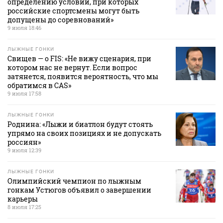
определению условий, при которых
российские спортсмены могут быть
допущены до соревнований»
9 июля 18:46
ЛЫЖНЫЕ ГОНКИ
Свищев — о FIS: «Не вижу сценария, при
котором нас не вернут. Если вопрос
затянется, появится вероятность, что мы
обратимся в CAS»
9 июля 17:58
ЛЫЖНЫЕ ГОНКИ
Роднина: «Лыжи и биатлон будут стоять
упрямо на своих позициях и не допускать
россиян»
9 июля 12:39
ЛЫЖНЫЕ ГОНКИ
Олимпийский чемпион по лыжным
гонкам Устюгов объявил о завершении
карьеры
8 июля 17:25