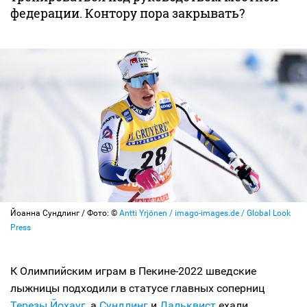
федерации. Контору пора закрывать?
Йоанна Сундлинг / Фото: ©
Antti Yrjönen / imago-images.de / Global Look
Press
К Олимпийским играм в Пекине-2022 шведские
лыжницы подходили в статусе главных соперниц
Терезы Йохауг
, а
Сундлинг
и
Дальквист
ехали