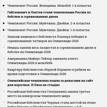
Чемпионат России. Женщины. Монобоб. 1-я попытка
Гайтюкевич и Лаптев стали чемпионами России по
бобслею в соревнованиях двоек
Чемпионат России. Мужчины. Двойки. 2-я попытка
Чемпионат России. Мужчины. Двойки. 1-я попытка
Экипаж немецкого бобслеиста Лохнера победил в
соревнованиях четверок на Олимпиаде‑2026
Немцы заняли весь пьедестал в соревнованиях двоек в
бобслее на Олимпиаде‑2026
Американка Майерс‑Тейлор завевала золото
Олимпиады‑2026 в монобобе
Квартиру бобслеистов сборной Израиля ограбили во
время подготовки к Олимпиаде‑2026
Олимпийская чемпионка пошла за деньгами на сайт
для взрослых. И Лизе не стыдно
Российская бобслеистка Степушкина заняла третье
место на юниорском чемпионате мира
Российская бобслеистка Черных стала шестой на этапе
Кубка Европы в Швейцарии, Степушкина — 9‑й