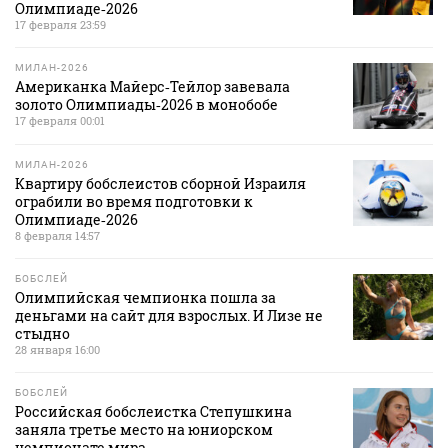
Олимпиаде‑2026
17 февраля 23:59
МИЛАН-2026
Американка Майерс‑Тейлор завевала
золото Олимпиады‑2026 в монобобе
17 февраля 00:01
МИЛАН-2026
Квартиру бобслеистов сборной Израиля
ограбили во время подготовки к
Олимпиаде‑2026
8 февраля 14:57
БОБСЛЕЙ
Олимпийская чемпионка пошла за
деньгами на сайт для взрослых. И Лизе не
стыдно
28 января 16:00
БОБСЛЕЙ
Российская бобслеистка Степушкина
заняла третье место на юниорском
чемпионате мира