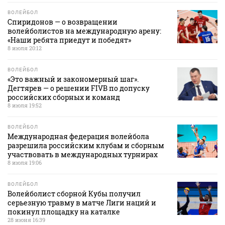
ВОЛЕЙБОЛ
Спиридонов — о возвращении
волейболистов на международную арену:
«Наши ребята приедут и победят»
8 июля 20:12
ВОЛЕЙБОЛ
«Это важный и закономерный шаг».
Дегтярев — о решении FIVB по допуску
российских сборных и команд
8 июля 19:52
ВОЛЕЙБОЛ
Международная федерация волейбола
разрешила российским клубам и сборным
участвовать в международных турнирах
8 июля 19:06
ВОЛЕЙБОЛ
Волейболист сборной Кубы получил
серьезную травму в матче Лиги наций и
покинул площадку на каталке
28 июня 16:39