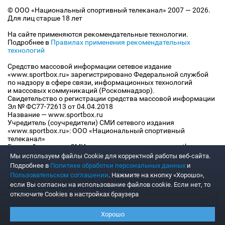
© ООО «Национальный спортивный телеканал» 2007 — 2026.
Для лиц старше 18 лет
На сайте применяются рекомендательные технологии.
Подробнее в
Правилах применения рекомендательных
технологий
Средство массовой информации сетевое издание
«www.sportbox.ru» зарегистрировано Федеральной службой
по надзору в сфере связи, информационных технологий
и массовых коммуникаций (Роскомнадзор).
Свидетельство о регистрации средства массовой информации
Эл № ФС77-72613 от 04.04.2018
Название — www.sportbox.ru
Учредитель (соучредители) СМИ сетевого издания
«www.sportbox.ru»: ООО «Национальный спортивный
телеканал»
Главный редактор СМИ сетевого издания «www.sportbox.ru»:
Конов В.А.
Мы используем файлы Сookie для корректной работы веб-сайта.
Номер телефона редакции СМИ сетевого издания
Подробнее в
Политике обработки персональных данных
и
«www.sportbox.ru»: +7 (495) 653 8419
Пользовательском соглашении
. Нажмите на кнопку «Хорошо»,
Адрес электронной почты редакции СМИ сетевого издания
если Вы согласны на использование файлов cookie. Если нет, то
«www.sportbox.ru»: editor@sportbox.ru
отключите Cookies в настройках браузера
Хорошо