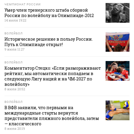
ЧЕМПИОНАТ РОССИИ
Умер член тренерского штаба сборной
России по волейболу на Олимпиаде‑2012
14 июля 19:22
ВОЛЕЙБОЛ
Историческое решение в пользу России.
Путь к Олимпиаде открыт!
9 июля 11:27
ВОЛЕЙБОЛ
Комментатор Стецко: «Если размораживают
рейтинг, мы автоматически попадаем в
следующую Лигу наций и на ЧМ‑2027 по
волейболу»
8 июля 20:52
ВОЛЕЙБОЛ
В ВФВ заявили, что первыми на
международные старты вернутся
представители пляжного волейбола, затем
— классического
8 июля 20:19