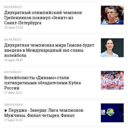
ВОЛЕЙБОЛ
Двукратный олимпийский чемпион
Гребенников покинул «Зенит» из
Санкт‑Петербурга
22 мая 12:54
ВОЛЕЙБОЛ
Двукратная чемпионка мира Гамова будет
введена в Международный зал славы
волейбола
19 мая 09:47
ВОЛЕЙБОЛ
Волейболисты «Динамо» стали
пятикратными обладателями Кубка
России
17 мая 22:11
ЕВРОКУБКИ
Перуджа - Заверце. Лига чемпионов.
Мужчины. Финал четырех. Финал
17 мая 21:20