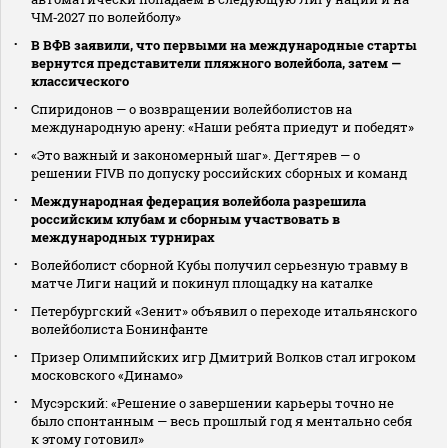
ЧМ‑2027 по волейболу»
В ВФВ заявили, что первыми на международные старты
вернутся представители пляжного волейбола, затем —
классического
Спиридонов — о возвращении волейболистов на
международную арену: «Наши ребята приедут и победят»
«Это важный и закономерный шаг». Дегтярев — о
решении FIVB по допуску российских сборных и команд
Международная федерация волейбола разрешила
российским клубам и сборным участвовать в
международных турнирах
Волейболист сборной Кубы получил серьезную травму в
матче Лиги наций и покинул площадку на каталке
Петербургский «Зенит» объявил о переходе итальянского
волейболиста Бонинфанте
Призер Олимпийских игр Дмитрий Волков стал игроком
московского «Динамо»
Мусэрский: «Решение о завершении карьеры точно не
было спонтанным — весь прошлый год я ментально себя
к этому готовил»