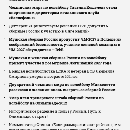
Чемпионка мира по волейболу Татьяна Кошелева стала
спортивным директором итальянского клуба
«Валлефолья»
Дегтярев: «Приветствуем решение FIVB допустить
сборные России к участию в Лиге наций»
Мужская сборная России пропустит ЧМ‑2027 в Польше из
соображений безопасности, участие женской команды в
ЧМ‑2027 обсуждается — ВФВ
Мужская и женская сборные России по волейболу
примут участие в розыгрыше Лиги наций 2027 года
Бывшая волейболистка ЦСКА и ветеран ВОВ Людмила
Смирнова умерла в возрасте 102 лет
Двукратный чемпион мира по волейболу Микьелетто
рассказал о желании вновь сыграть со сборной России
Умер член тренерского штаба сборной России по
волейболу на Олимпиаде‑2012
Историческое решение в пользу России. Путь к
Олимпиаде открыт!
Комментатор Стецко: «Если размораживают рейтинг, мы
автоматически попадаем в следующую Лигу наций и на