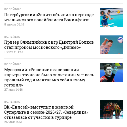
ВОЛЕЙБОЛ
Петербургский «Зенит» объявил о переходе
итальянского волейболиста Бонинфанте
8 июня 08:45
ВОЛЕЙБОЛ
Призер Олимпийских игр Дмитрий Волков
стал игроком московского «Динамо»
1 июня 11:47
ВОЛЕЙБОЛ
Мусэрский: «Решение о завершении
карьеры точно не было спонтанным — весь
прошлый год я ментально себя к этому
готовил»
27 мая 14:46
ВОЛЕЙБОЛ
ВК «Енисей» выступит в женской
Суперлиге в сезоне‑2026/27, «Северянка»
отказалась от участия в турнире
26 мая 15:51