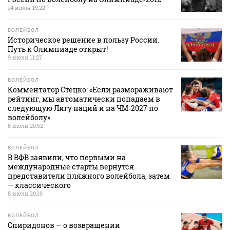
14 июля 19:22
ВОЛЕЙБОЛ
Историческое решение в пользу России.
Путь к Олимпиаде открыт!
9 июля 11:27
ВОЛЕЙБОЛ
Комментатор Стецко: «Если размораживают
рейтинг, мы автоматически попадаем в
следующую Лигу наций и на ЧМ‑2027 по
волейболу»
8 июля 20:52
ВОЛЕЙБОЛ
В ВФВ заявили, что первыми на
международные старты вернутся
представители пляжного волейбола, затем
— классического
8 июля 20:19
ВОЛЕЙБОЛ
Спиридонов — о возвращении