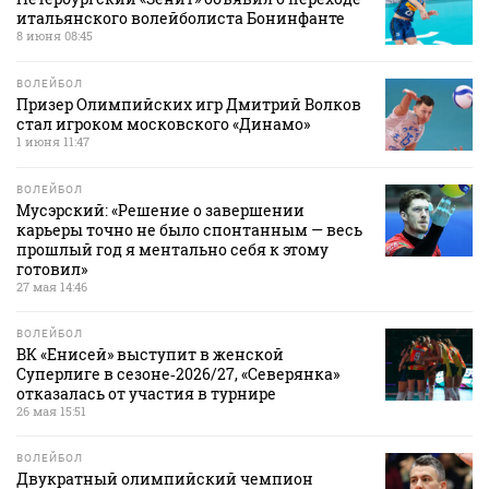
итальянского волейболиста Бонинфанте
8 июня 08:45
ВОЛЕЙБОЛ
Призер Олимпийских игр Дмитрий Волков
стал игроком московского «Динамо»
1 июня 11:47
ВОЛЕЙБОЛ
Мусэрский: «Решение о завершении
карьеры точно не было спонтанным — весь
прошлый год я ментально себя к этому
готовил»
27 мая 14:46
ВОЛЕЙБОЛ
ВК «Енисей» выступит в женской
Суперлиге в сезоне‑2026/27, «Северянка»
отказалась от участия в турнире
26 мая 15:51
ВОЛЕЙБОЛ
Двукратный олимпийский чемпион