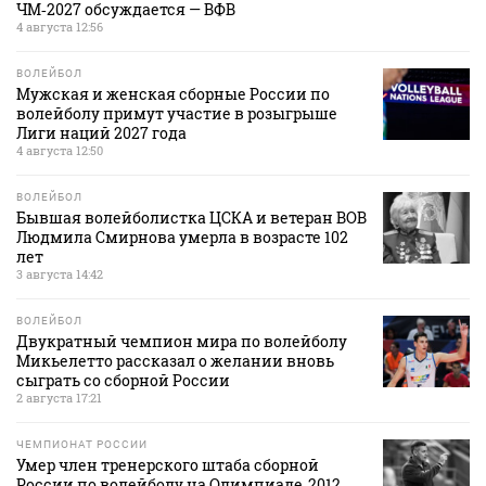
ЧМ‑2027 обсуждается — ВФВ
4 августа 12:56
ВОЛЕЙБОЛ
Мужская и женская сборные России по
волейболу примут участие в розыгрыше
Лиги наций 2027 года
4 августа 12:50
ВОЛЕЙБОЛ
Бывшая волейболистка ЦСКА и ветеран ВОВ
Людмила Смирнова умерла в возрасте 102
лет
3 августа 14:42
ВОЛЕЙБОЛ
Двукратный чемпион мира по волейболу
Микьелетто рассказал о желании вновь
сыграть со сборной России
2 августа 17:21
ЧЕМПИОНАТ РОССИИ
Умер член тренерского штаба сборной
России по волейболу на Олимпиаде‑2012