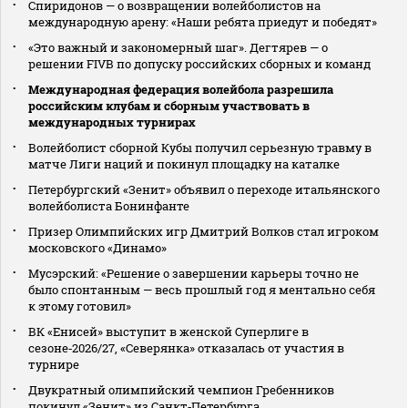
Спиридонов — о возвращении волейболистов на
международную арену: «Наши ребята приедут и победят»
«Это важный и закономерный шаг». Дегтярев — о
решении FIVB по допуску российских сборных и команд
Международная федерация волейбола разрешила
российским клубам и сборным участвовать в
международных турнирах
Волейболист сборной Кубы получил серьезную травму в
матче Лиги наций и покинул площадку на каталке
Петербургский «Зенит» объявил о переходе итальянского
волейболиста Бонинфанте
Призер Олимпийских игр Дмитрий Волков стал игроком
московского «Динамо»
Мусэрский: «Решение о завершении карьеры точно не
было спонтанным — весь прошлый год я ментально себя
к этому готовил»
ВК «Енисей» выступит в женской Суперлиге в
сезоне‑2026/27, «Северянка» отказалась от участия в
турнире
Двукратный олимпийский чемпион Гребенников
покинул «Зенит» из Санкт‑Петербурга