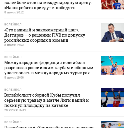
волейболистов на международную арену:
«Наши ребята приедут и победят»
8 июля 20:12
ВОЛЕЙБОЛ
«Это важный и закономерный шаг».
Дегтярев — о решении FIVB по допуску
российских сборных и команд
8 июля 19:52
ВОЛЕЙБОЛ
Международная федерация волейбола
разрешила российским клубам и сборным
участвовать в международных турнирах
8 июля 19:06
ВОЛЕЙБОЛ
Волейболист сборной Кубы получил
серьезную травму в матче Лиги наций и
покинул площадку на каталке
28 июня 16:39
ВОЛЕЙБОЛ
Петербургский «Зенит» объявил о переходе