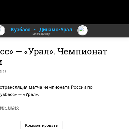
Кузбасс
-
Динамо-Урал
матч-центр
сс» — «Урал». Чемпионат
и
5:53
отрансляция матча чемпионата России по
узбасс» — «Урал».
вки видео
Комментировать