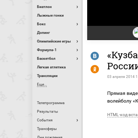
Биатлон
Лыжные гонки
Бокс
Допинг
Олимпийские игры
Формула-1
«Кузба
R
Баскетбол
Росси
Y
Легкая атлетика
Трансляции
03 апреля 2014 1
Еще...
Прямая виде
волейболу «К
Телепрограмма
Результаты
HTML-код вста
События
Трансферы
Дни рождения