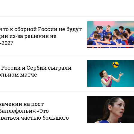
что к сборной России не будут
ии из‑за решения не
‑2027
 России и Сербии сыграли
ольном матче
начении на пост
Валлефольи»: «Это
аваться частью большого