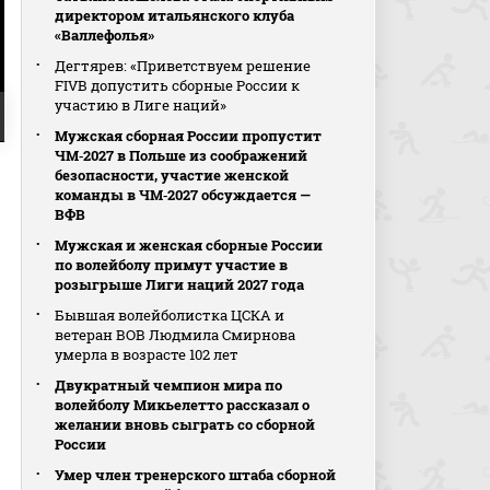
директором итальянского клуба
«Валлефолья»
Дегтярев: «Приветствуем решение
FIVB допустить сборные России к
участию в Лиге наций»
Мужская сборная России пропустит
ЧМ‑2027 в Польше из соображений
безопасности, участие женской
команды в ЧМ‑2027 обсуждается —
ВФВ
Мужская и женская сборные России
по волейболу примут участие в
розыгрыше Лиги наций 2027 года
Бывшая волейболистка ЦСКА и
ветеран ВОВ Людмила Смирнова
умерла в возрасте 102 лет
Двукратный чемпион мира по
волейболу Микьелетто рассказал о
желании вновь сыграть со сборной
России
Умер член тренерского штаба сборной