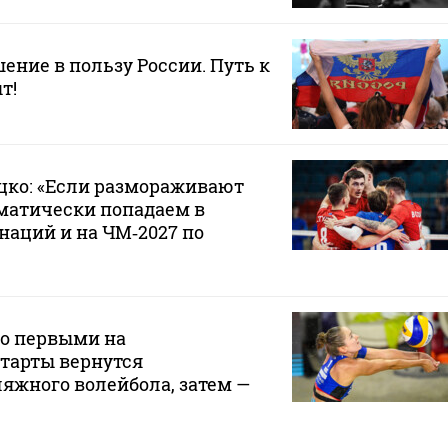
ение в пользу России. Путь к
т!
цко: «Если размораживают
матически попадаем в
аций и на ЧМ‑2027 по
то первыми на
тарты вернутся
яжного волейбола, затем —