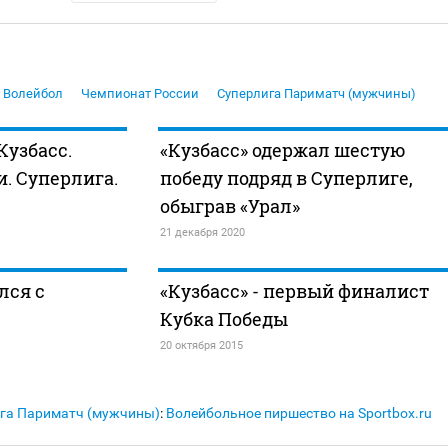
Волейбол
Чемпионат России
Суперлига Париматч (мужчины)
Кузбасс.
«Кузбасс» одержал шестую
. Суперлига.
победу подряд в Суперлиге,
обыграв «Урал»
21 декабря 2020
лся с
«Кузбасс» - первый финалист
Кубка Победы
20 октября 2015
га Париматч (мужчины)
:
Волейбольное пиршество на Sportbox.ru