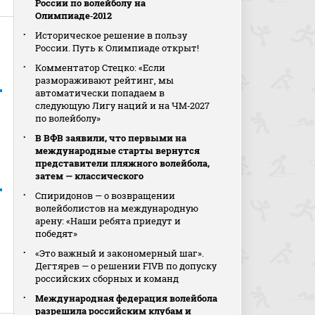
России по волейболу на
Олимпиаде‑2012
Историческое решение в пользу
России. Путь к Олимпиаде открыт!
Комментатор Стецко: «Если
размораживают рейтинг, мы
автоматически попадаем в
следующую Лигу наций и на ЧМ‑2027
по волейболу»
В ВФВ заявили, что первыми на
международные старты вернутся
представители пляжного волейбола,
затем — классического
Спиридонов — о возвращении
волейболистов на международную
арену: «Наши ребята приедут и
победят»
«Это важный и закономерный шаг».
Дегтярев — о решении FIVB по допуску
российских сборных и команд
Международная федерация волейбола
разрешила российским клубам и