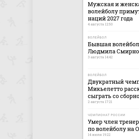
Мужская и женска
волейболу приму
наций 2027 года
4 августа 12:50
ВОЛЕЙБОЛ
Бывшая волейбол
Людмила Смирнова
3 августа 14:42
ВОЛЕЙБОЛ
Двукратный чемп
Микьелетто расск
сыграть со сборн
2 августа 17:21
ЧЕМПИОНАТ РОССИИ
Умер член тренер
по волейболу на 
14 июля 19:22