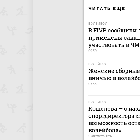
ЧИТАТЬ ЕЩЕ
ВОЛЕЙБОЛ
В FIVB сообщили, 
применены санкц
участвовать в ЧМ
09:59
ВОЛЕЙБОЛ
Женские сборные
вничью в волейб
07:35
ВОЛЕЙБОЛ
Кошелева — о наз
спортдиректора «
возможность ост
волейбола»
5 августа 12:49