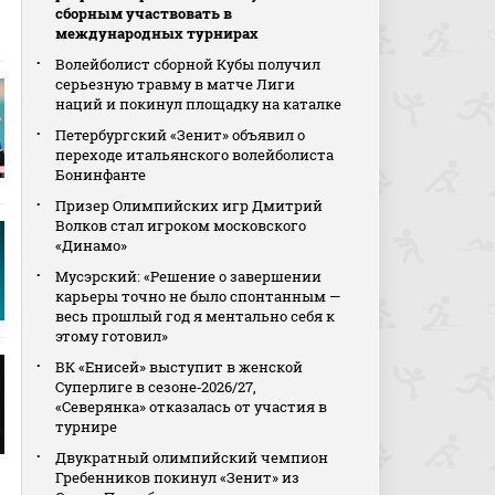
сборным участвовать в
международных турнирах
Волейболист сборной Кубы получил
серьезную травму в матче Лиги
наций и покинул площадку на каталке
Петербургский «Зенит» объявил о
переходе итальянского волейболиста
Бонинфанте
Призер Олимпийских игр Дмитрий
Волков стал игроком московского
«Динамо»
Мусэрский: «Решение о завершении
карьеры точно не было спонтанным —
весь прошлый год я ментально себя к
этому готовил»
ВК «Енисей» выступит в женской
Суперлиге в сезоне‑2026/27,
«Северянка» отказалась от участия в
турнире
Двукратный олимпийский чемпион
Гребенников покинул «Зенит» из