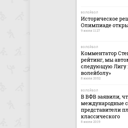
ВОЛЕЙБОЛ
Историческое реш
Олимпиаде откры
9 июля 11:27
ВОЛЕЙБОЛ
Комментатор Сте
рейтинг, мы авто
следующую Лигу н
волейболу»
8 июля 20:52
ВОЛЕЙБОЛ
В ВФВ заявили, ч
международные с
представители пл
классического
8 июля 20:19