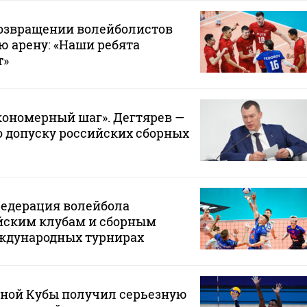
возвращении волейболистов
 арену: «Наши ребята
т»
кономерный шаг». Дегтярев —
о допуску российских сборных
едерация волейбола
йским клубам и сборным
еждународных турнирах
рной Кубы получил серьезную