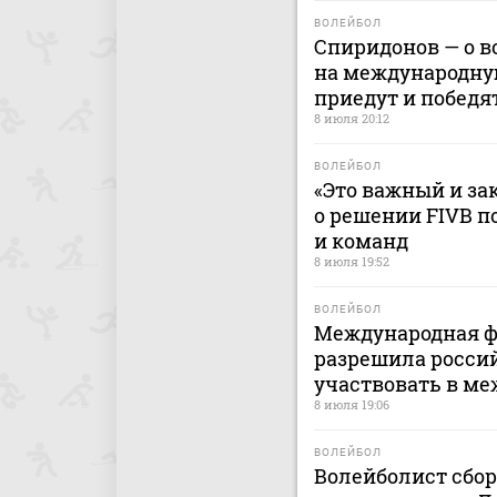
ВОЛЕЙБОЛ
Спиридонов — о 
на международную
приедут и победя
8 июля 20:12
ВОЛЕЙБОЛ
«Это важный и за
о решении FIVB п
и команд
8 июля 19:52
ВОЛЕЙБОЛ
Международная ф
разрешила росси
участвовать в м
8 июля 19:06
ВОЛЕЙБОЛ
Волейболист сбо