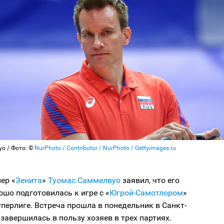
о / Фото: ©
NurPhoto / Contributor / NurPhoto / Gettyimages.ru
ер «
Зенита
»
Туомас Саммелвуо
заявил, что его
шо подготовилась к игре с «
Югрой-Самотлором
»
перлиге. Встреча прошла в понедельник в Санкт-
 завершилась в пользу хозяев в трех партиях.