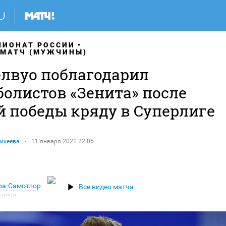
ПИОНАТ РОССИИ
ИМАТЧ (МУЖЧИНЫ)
лвуо поблагодарил
болистов «Зенита» после
й победы кряду в Суперлиге
ихеева
11 января 2021 22:05
гра-Самотлор
Все видео матча