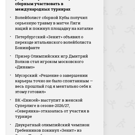
сборным участвовать в
международных турнирах
Волейболист сборной Кубы получил
серьезную травму в матче Лиги
наций и покинул площадку на каталке
Петербургский «Зенит» объявил о
переходе итальянского волейболиста
Бонинфанте
Призер Олимпийских игр Дмитрий
Волков стал игроком московского
«Динамо»
Мусэрский: «Решение о завершении
карьеры точно не было спонтанным —
весь прошлый год я ментально себя к
этому готовил»
ВК «Енисей» выступит в женской
Суперлиге в сезоне‑2026/27,
«Северянка» отказалась от участия в
турнире
Двукратный олимпийский чемпион
Гребенников покинул «Зенит» из