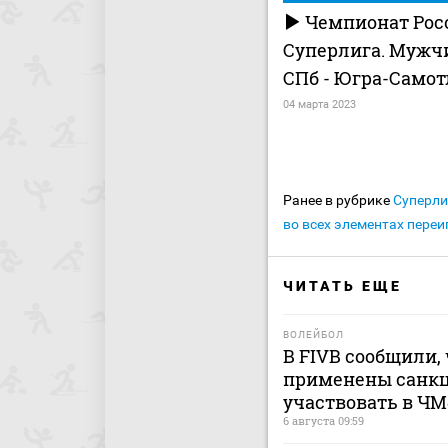
Чемпионат Росс
Суперлига. Мужч
СПб - Югра-Самот
04 марта 2023
Ранее в рубрике
Суперли
во всех элементах переи
ЧИТАТЬ ЕЩЕ
ВОЛЕЙБОЛ
В FIVB сообщили, 
применены санкц
участвовать в ЧМ
6 августа 09:59