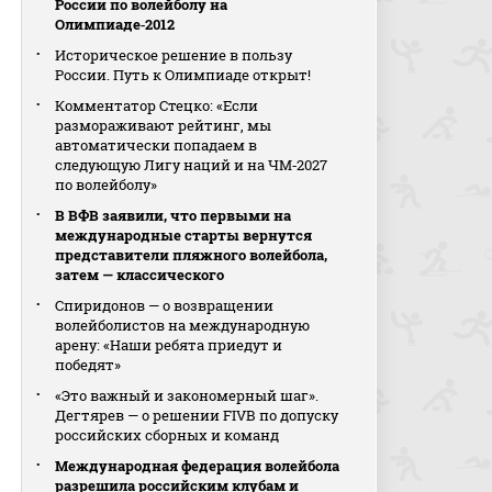
России по волейболу на
Олимпиаде‑2012
Историческое решение в пользу
России. Путь к Олимпиаде открыт!
Комментатор Стецко: «Если
размораживают рейтинг, мы
автоматически попадаем в
следующую Лигу наций и на ЧМ‑2027
по волейболу»
В ВФВ заявили, что первыми на
международные старты вернутся
представители пляжного волейбола,
затем — классического
Спиридонов — о возвращении
волейболистов на международную
арену: «Наши ребята приедут и
победят»
«Это важный и закономерный шаг».
Дегтярев — о решении FIVB по допуску
российских сборных и команд
Международная федерация волейбола
разрешила российским клубам и