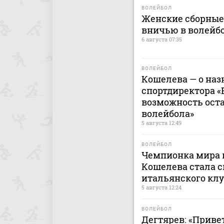
ВОЛЕЙБОЛ
Женские сборные
вничью в волейб
6 августа 07:35
ВОЛЕЙБОЛ
Кошелева — о наз
спортдиректора «
возможность ост
волейбола»
5 августа 12:49
ВОЛЕЙБОЛ
Чемпионка мира 
Кошелева стала 
итальянского клу
5 августа 12:24
ВОЛЕЙБОЛ
Дегтярев: «Приве