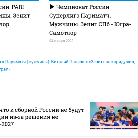
ии. PARI
Чемпионат России
ины. Зенит
Суперлига Париматч.
лор
Мужчины. Зенит СПб - Югра-
Самотлор
03 января 2022
га Париматч (мужчины)
:
Виталий Папазов: «Зенит» нас придушил,
грал»
что к сборной России не будут
ии из‑за решения не
‑2027