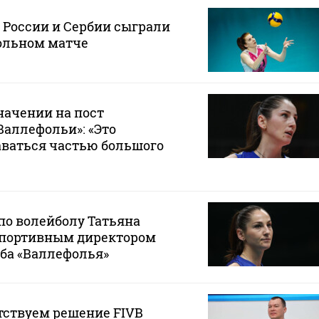
 России и Сербии сыграли
ольном матче
начении на пост
Валлефольи»: «Это
аваться частью большого
по волейболу Татьяна
спортивным директором
ба «Валлефолья»
тствуем решение FIVB