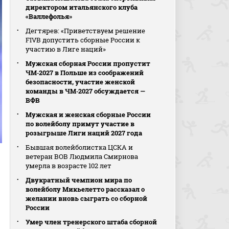
директором итальянского клуба
«Валлефолья»
Дегтярев: «Приветствуем решение
FIVB допустить сборные России к
участию в Лиге наций»
Мужская сборная России пропустит
ЧМ‑2027 в Польше из соображений
безопасности, участие женской
команды в ЧМ‑2027 обсуждается —
ВФВ
Мужская и женская сборные России
по волейболу примут участие в
розыгрыше Лиги наций 2027 года
Бывшая волейболистка ЦСКА и
ветеран ВОВ Людмила Смирнова
умерла в возрасте 102 лет
Двукратный чемпион мира по
волейболу Микьелетто рассказал о
желании вновь сыграть со сборной
России
Умер член тренерского штаба сборной