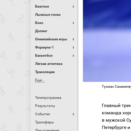
Биатлон
Лыжные гонки
Бокс
Допинг
Олимпийские игры
Формула-1
Баскетбол
Легкая атлетика
Трансляции
Еще...
Туомас Саммелву
Телепрограмма
Главный трен
Результаты
команда хоро
События
в мужской Су
Трансферы
Петербурге и
Дни рождения