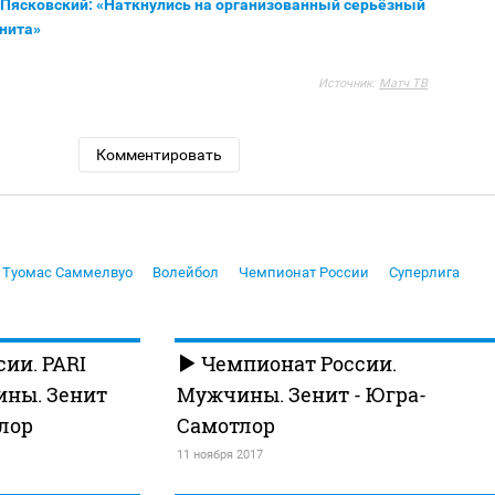
 Пясковский: «Наткнулись на организованный серьёзный
нита»
Источник:
Матч ТВ
Комментировать
Туомас Саммелвуо
Волейбол
Чемпионат России
Суперлига
ии. PARI
Чемпионат России.
ины. Зенит
Мужчины. Зенит - Югра-
лор
Самотлор
11 ноября 2017