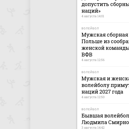
допустить сборны
наций»
4 августа 14:01
ВОЛЕЙБОЛ
Мужская сборная 
Польше из сообра
женской команды 
ВФВ
4 августа 12:56
ВОЛЕЙБОЛ
Мужская и женска
волейболу приму
наций 2027 года
4 августа 12:50
ВОЛЕЙБОЛ
Бывшая волейбол
Людмила Смирнова
3 августа 14:42