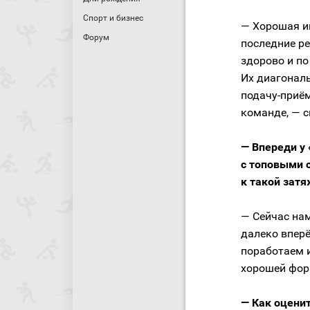
Спорт и бизнес
— Хорошая иг
Форум
последние ре
здорово и по
Их диагонал
подачу-приём
команде, — 
— Впереди у
с топовыми 
к такой зат
— Сейчас нам
далеко вперё
поработаем и
хорошей форм
— Как оценит