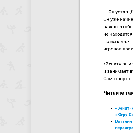
— Он устал. 
Он уже начин
важно, чтобы
не находится
Поменяли, чт
игровой прак
«Зенит» выи
и занимает в
Самотлор» на
Читайте та
«Зенит» 
«Югру-С
Виталий 
переигр