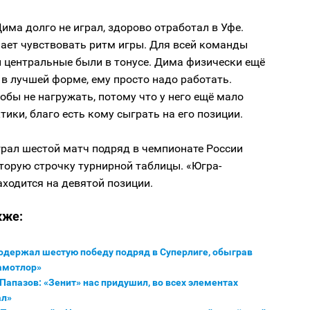
Дима долго не играл, здорово отработал в Уфе.
ает чувствовать ритм игры. Для всей команды
 центральные были в тонусе. Дима физически ещё
 в лучшей форме, ему просто надо работать.
обы не нагружать, потому что у него ещё мало
тики, благо есть кому сыграть на его позиции.
грал шестой матч подряд в чемпионате России
торую строчку турнирной таблицы. «Югра-
ходится на девятой позиции.
кже:
одержал шестую победу подряд в Суперлиге, обыграв
амотлор»
Папазов: «Зенит» нас придушил, во всех элементах
ал»