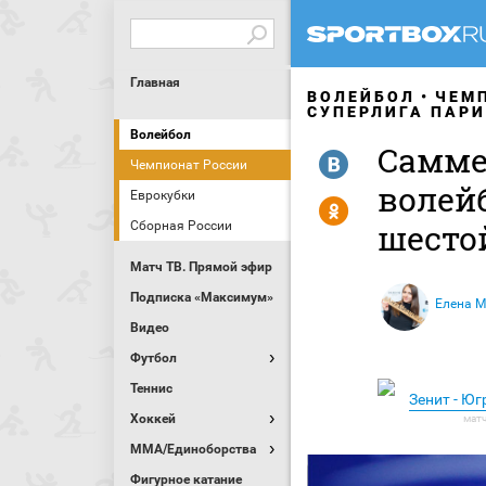
Главная
ВОЛЕЙБОЛ
ЧЕМ
СУПЕРЛИГА ПАР
Волейбол
Самме
R
Чемпионат России
волей
Еврокубки
Y
шесто
Сборная России
Матч ТВ. Прямой эфир
Подписка «Максимум»
Елена М
Видео
Футбол
Теннис
Зенит - Ю
Хоккей
MMA/Единоборства
Фигурное катание