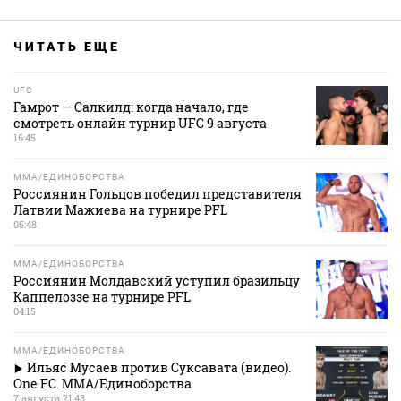
ЧИТАТЬ ЕЩЕ
UFC
Гамрот — Салкилд: когда начало, где
смотреть онлайн турнир UFC 9 августа
16:45
MMA/ЕДИНОБОРСТВА
Россиянин Гольцов победил представителя
Латвии Мажиева на турнире PFL
05:48
MMA/ЕДИНОБОРСТВА
Россиянин Молдавский уступил бразильцу
Каппелоззе на турнире PFL
04:15
MMA/ЕДИНОБОРСТВА
Ильяс Мусаев против Суксавата (видео).
One FC. MMA/Единоборства
7 августа 21:43