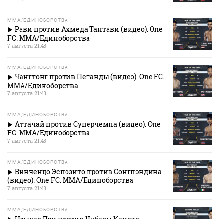
MMA/ЕДИНОБОРСТВА
Рави против Ахмеда Тантави (видео). One
FC. MMA/Единоборства
7 августа 21:43
MMA/ЕДИНОБОРСТВА
Чангтонг против Петанды (видео). One FC.
MMA/Единоборства
7 августа 21:43
MMA/ЕДИНОБОРСТВА
Аттачай против Суперчемпа (видео). One
FC. MMA/Единоборства
7 августа 21:43
MMA/ЕДИНОБОРСТВА
Винченцо Эспозито против Сонгпэндина
(видео). One FC. MMA/Единоборства
7 августа 21:43
MMA/ЕДИНОБОРСТВА
Цзыхао Пэн против Цубасы Канеко