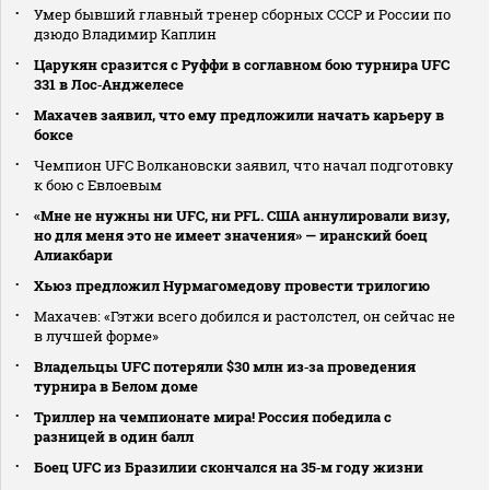
Умер бывший главный тренер сборных СССР и России по
дзюдо Владимир Каплин
Царукян сразится с Руффи в соглавном бою турнира UFC
331 в Лос‑Анджелесе
Махачев заявил, что ему предложили начать карьеру в
боксе
Чемпион UFC Волкановски заявил, что начал подготовку
к бою с Евлоевым
«Мне не нужны ни UFC, ни PFL. США аннулировали визу,
но для меня это не имеет значения» — иранский боец
Алиакбари
Хьюз предложил Нурмагомедову провести трилогию
Махачев: «Гэтжи всего добился и растолстел, он сейчас не
в лучшей форме»
Владельцы UFC потеряли $30 млн из‑за проведения
турнира в Белом доме
Триллер на чемпионате мира! Россия победила с
разницей в один балл
Боец UFC из Бразилии скончался на 35‑м году жизни