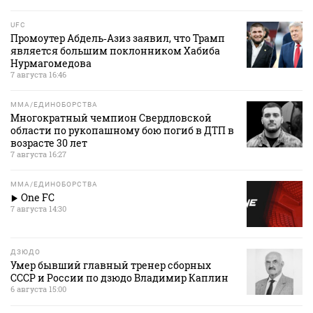
UFC
Промоутер Абдель‑Азиз заявил, что Трамп
является большим поклонником Хабиба
Нурмагомедова
7 августа 16:46
MMA/ЕДИНОБОРСТВА
Многократный чемпион Свердловской
области по рукопашному бою погиб в ДТП в
возрасте 30 лет
7 августа 16:27
MMA/ЕДИНОБОРСТВА
One FC
7 августа 14:30
ДЗЮДО
Умер бывший главный тренер сборных
СССР и России по дзюдо Владимир Каплин
6 августа 15:00