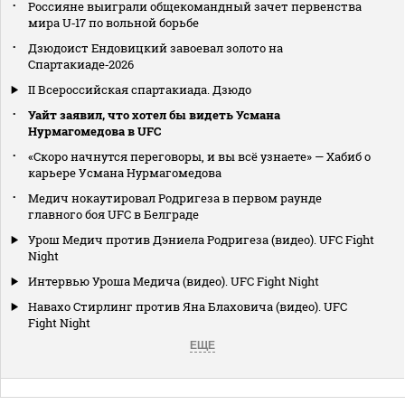
Россияне выиграли общекомандный зачет первенства
мира U‑17 по вольной борьбе
Дзюдоист Ендовицкий завоевал золото на
Спартакиаде‑2026
II Всероссийская спартакиада. Дзюдо
Уайт заявил, что хотел бы видеть Усмана
Нурмагомедова в UFC
«Скоро начнутся переговоры, и вы всё узнаете» — Хабиб о
карьере Усмана Нурмагомедова
Медич нокаутировал Родригеза в первом раунде
главного боя UFC в Белграде
Урош Медич против Дэниела Родригеза (видео). UFC Fight
Night
Интервью Уроша Медича (видео). UFC Fight Night
Навахо Стирлинг против Яна Блаховича (видео). UFC
Fight Night
ЕЩЕ