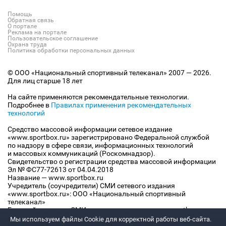
Помощь
Обратная связь
О портале
Реклама на портале
Пользовательское соглашение
Охрана труда
Политика обработки персональных данных
© ООО «Национальный спортивный телеканал» 2007 — 2026.
Для лиц старше 18 лет
На сайте применяются рекомендательные технологии.
Подробнее в
Правилах применения рекомендательных
технологий
Средство массовой информации сетевое издание
«www.sportbox.ru» зарегистрировано Федеральной службой
по надзору в сфере связи, информационных технологий
и массовых коммуникаций (Роскомнадзор).
Свидетельство о регистрации средства массовой информации
Эл № ФС77-72613 от 04.04.2018
Название — www.sportbox.ru
Учредитель (соучредители) СМИ сетевого издания
«www.sportbox.ru»: ООО «Национальный спортивный
телеканал»
Главный редактор СМИ сетевого издания «www.sportbox.ru»:
Конов В.А.
Мы используем файлы Сookie для корректной работы веб-сайта.