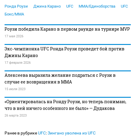
Ронда Роузи
Джина Карано
UFC
MMA/Единоборства
UFC
Бокс/MMA
Роузи победила Карано в первом раунде на турнире MVP
17 мая 2026
Экс‑чемпионка UFC Ронда Роузи проведет бой против
Джины Карано
17 февраля 2026
Алексеева выразила желание подраться с Роузи в
случае ее возвращения в ММА
15 июля 2023
«Ориентировалась на Ронду Роузи, но теперь понимаю,
что в ней ничего особенного не было» — Дудакова
26 марта 2023
Ранее в рубрике
UFC
:
Зингано уволена из UFC