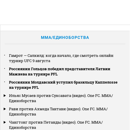
MMA/ЕДИНОБОРСТВА
Гамрот — Салкилд: когда начало, где смотреть онлайн
турнир UFC 9 августа
Россиянин Гольцов победил представителя Латвии
Мажиева на турнире PFL
Россиянин Молдавский уступил бразильцу Каппелоззе
на турнире PFL
Ильяс Мусаев против Суксавата (видео). One FC. MMA/
Единоборства
Рави против Ахмеда Тантави (видео). One FC. MMA/
Единоборства
Чангтонг против Петанды (видео). One FC. MMA/
Единоборства