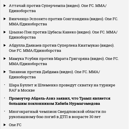
Аттачай против Суперчемпа (видео). One FC. MMA/
Единоборства
Винченцо Эспозито против Сонгпэндина (видео). One FC.
MMA/Единоборства
Цзыхао Пэн против Цубасы Канеко (видео). One FC. MMA/
Единоборства
Абдулла Даякаев против Суперлека Киатмукао (видео).
One FC. MMA/Единоборства
Мамука Усубян против Марата Григоряна (видео). One FC.
MMA/Единоборства
Таханеак против Дабдама (видео). One FC. MMA/
Единоборства
Шара Буллет и Шлеменко проведут схватку на турнире
RAF в Москве
Промоутер Абдель‑Азиз заявил, что Трамп является
большим поклонником Хабиба Нурмагомедова
Многократный чемпион Свердловской области по
рукопашному бою погиб в ДТП в возрасте 30 лет
One FC