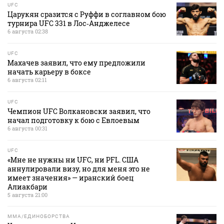
UFC
Царукян сразится с Руффи в соглавном бою
турнира UFC 331 в Лос‑Анджелесе
6 августа 02:38
UFC
Махачев заявил, что ему предложили
начать карьеру в боксе
6 августа 02:11
UFC
Чемпион UFC Волкановски заявил, что
начал подготовку к бою с Евлоевым
6 августа 00:31
UFC
«Мне не нужны ни UFC, ни PFL. США
аннулировали визу, но для меня это не
имеет значения» — иранский боец
Алиакбари
5 августа 21:00
MMA/ЕДИНОБОРСТВА