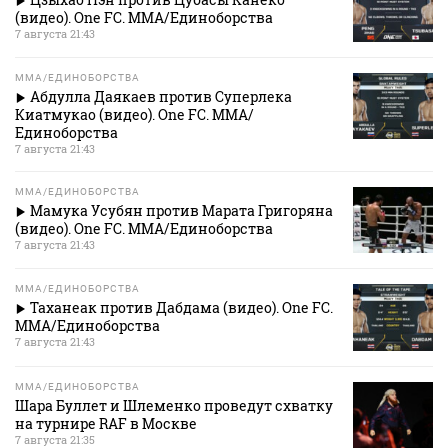
(видео). One FC. MMA/Единоборства
7 августа 21:43
MMA/ЕДИНОБОРСТВА
Абдулла Даякаев против Суперлека
Киатмукао (видео). One FC. MMA/
Единоборства
7 августа 21:43
MMA/ЕДИНОБОРСТВА
Мамука Усубян против Марата Григоряна
(видео). One FC. MMA/Единоборства
7 августа 21:43
MMA/ЕДИНОБОРСТВА
Таханеак против Дабдама (видео). One FC.
MMA/Единоборства
7 августа 21:43
MMA/ЕДИНОБОРСТВА
Шара Буллет и Шлеменко проведут схватку
на турнире RAF в Москве
7 августа 21:35