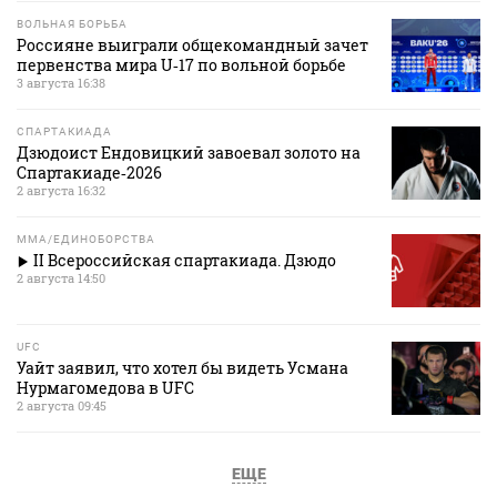
ВОЛЬНАЯ БОРЬБА
Россияне выиграли общекомандный зачет
первенства мира U‑17 по вольной борьбе
3 августа 16:38
СПАРТАКИАДА
Дзюдоист Ендовицкий завоевал золото на
Спартакиаде‑2026
2 августа 16:32
MMA/ЕДИНОБОРСТВА
II Всероссийская спартакиада. Дзюдо
2 августа 14:50
UFC
Уайт заявил, что хотел бы видеть Усмана
Нурмагомедова в UFC
2 августа 09:45
ЕЩЕ