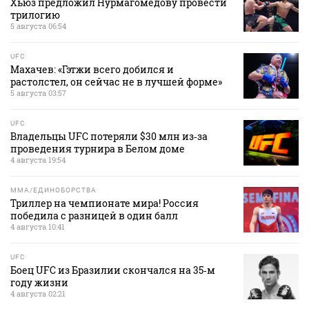
Хьюз предложил Нурмагомедову провести
трилогию
5 августа 06:54
UFC
Махачев: «Гэтжи всего добился и
растолстел, он сейчас не в лучшей форме»
5 августа 03:57
UFC
Владельцы UFC потеряли $30 млн из‑за
проведения турнира в Белом доме
4 августа 19:54
MMA/ЕДИНОБОРСТВА
Триллер на чемпионате мира! Россия
победила с разницей в один балл
4 августа 10:41
UFC
Боец UFC из Бразилии скончался на 35‑м
году жизни
4 августа 02:21