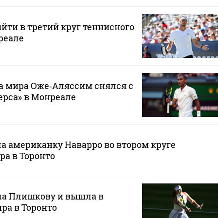
ыйти в третий круг теннисного
реале
а мира Оже‑Аляссим снялся с
ерса» в Монреале
а американку Наварро во втором круге
ра в Торонто
ла Плишкову и вышла в
ира в Торонто