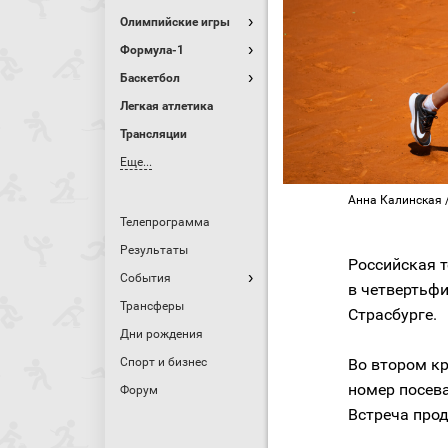
Олимпийские игры
Формула-1
Баскетбол
Легкая атлетика
Трансляции
Еще...
Анна Калинская / 
Телепрограмма
Результаты
Российская 
События
в четвертьф
Трансферы
Страсбурге.
Дни рождения
Спорт и бизнес
Во втором к
номер посева
Форум
Встреча прод