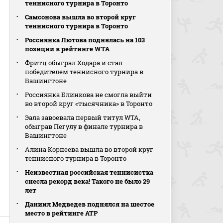
теннисного турнира в Торонто
Самсонова вышла во второй круг
теннисного турнира в Торонто
Россиянка Лютова поднялась на 103
позиции в рейтинге WTA
Фритц обыграл Ходара и стал
победителем теннисного турнира в
Вашингтоне
Россиянка Блинкова не смогла выйти
во второй круг «тысячника» в Торонто
Эала завоевала первый титул WTA,
обыграв Пегулу в финале турнира в
Вашингтоне
Алина Корнеева вышла во второй круг
теннисного турнира в Торонто
Неизвестная российская теннисистка
снесла рекорд века! Такого не было 29
лет
Даниил Медведев поднялся на шестое
место в рейтинге АТР