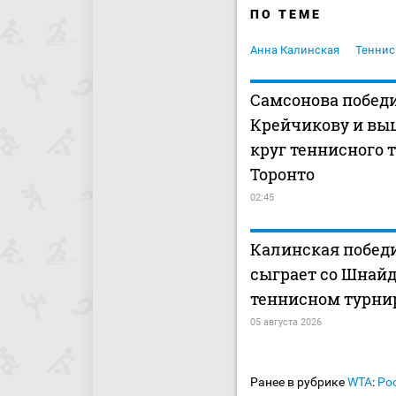
ПО ТЕМЕ
Анна Калинская
Теннис
Самсонова побед
Крейчикову и вы
круг теннисного 
Торонто
02:45
Калинская победи
сыграет со Шнайд
теннисном турнир
05 августа 2026
Ранее в рубрике
WTA
:
Ро