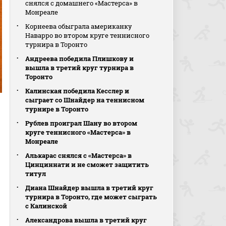
снялся с домашнего «Мастерса» в
Монреале
Корнеева обыграла американку
Наварро во втором круге теннисного
турнира в Торонто
Андреева победила Плишкову и
вышла в третий круг турнира в
Торонто
Калинская победила Кесслер и
сыграет со Шнайдер на теннисном
турнире в Торонто
Рублев проиграл Шану во втором
круге теннисного «Мастерса» в
Монреале
Алькарас снялся с «Мастерса» в
Цинциннати и не сможет защитить
титул
Диана Шнайдер вышла в третий круг
турнира в Торонто, где может сыграть
с Калинской
Александрова вышла в третий круг