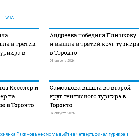
WTA
ила
Андреева победила Плишкову
шла в третий
и вышла в третий круг турнир
турнира в
в Торонто
05 августа 2026
ла Кесслер и
Самсонова вышла во второй
ер на
круг теннисного турнира в
е в Торонто
Торонто
04 августа 2026
ссиянка Рахимова не смогла выйти в четвертьфинал турнира в