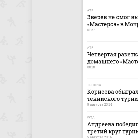
ATP
Зверев не смог в
«Мастерса» в Мон
01:27
ATP
Четвертая ракетк
домашнего «Маст
00:18
ТЕННИС
Корнеева обыграл
теннисного турни
5 августа 23:34
WTA
Андреева победи
третий круг турн
5 августа 23:16