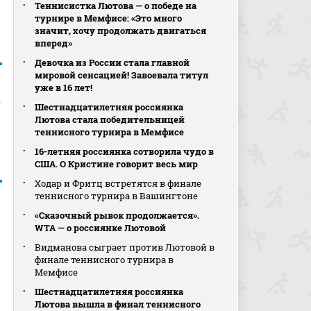
Теннисистка Лютова — о победе на
турнире в Мемфисе: «Это много
значит, хочу продолжать двигаться
вперед»
Девочка из России стала главной
мировой сенсацией! Завоевала титул
уже в 16 лет!
а
Шестнадцатилетняя россиянка
Лютова стала победительницей
теннисного турнира в Мемфисе
16-летняя россиянка сотворила чудо в
США. О Кристине говорит весь мир
Ходар и Фритц встретятся в финале
теннисного турнира в Вашингтоне
«Сказочный рывок продолжается».
WTA — о россиянке Лютовой
Видманова сыграет против Лютовой в
финале теннисного турнира в
Мемфисе
Шестнадцатилетняя россиянка
Лютова вышла в финал теннисного