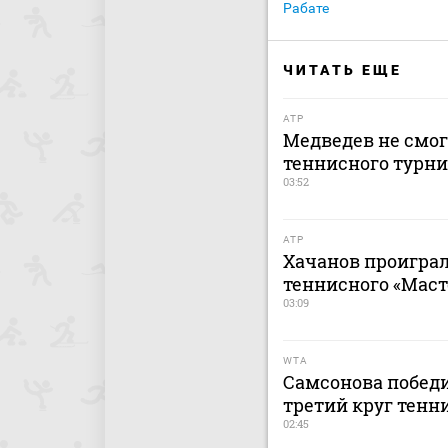
Рабате
ЧИТАТЬ ЕЩЕ
ATP
Медведев не смог
теннисного турни
03:52
ATP
Хачанов проиграл
теннисного «Маст
03:09
WTA
Самсонова побед
третий круг тенн
02:45