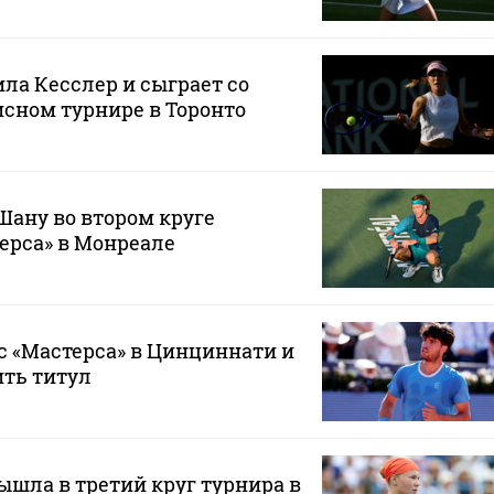
ла Кесслер и сыграет со
сном турнире в Торонто
Шану во втором круге
ерса» в Монреале
с «Мастерса» в Цинциннати и
ить титул
шла в третий круг турнира в