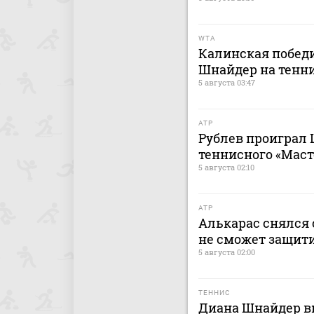
WTA
Калинская победи
Шнайдер на тенни
5 августа 03:47
ATP
Рублев проиграл 
теннисного «Маст
5 августа 02:10
ATP
Алькарас снялся 
не сможет защит
5 августа 02:00
ТЕННИС
Диана Шнайдер вы