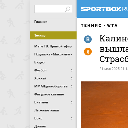
Главная
ТЕННИС
WTA
Калин
Теннис
R
вышла
Матч ТВ. Прямой эфир
Y
Подписка «Максимум»
Страс
Видео
21 мая 2025 21:1
Футбол
Хоккей
MMA/Единоборства
Фигурное катание
Биатлон
Лыжные гонки
Бокс
Допинг