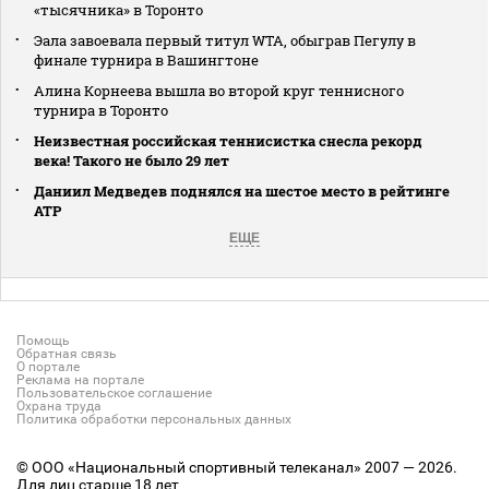
«тысячника» в Торонто
Эала завоевала первый титул WTA, обыграв Пегулу в
финале турнира в Вашингтоне
Алина Корнеева вышла во второй круг теннисного
турнира в Торонто
Неизвестная российская теннисистка снесла рекорд
века! Такого не было 29 лет
Даниил Медведев поднялся на шестое место в рейтинге
АТР
ЕЩЕ
Помощь
Обратная связь
О портале
Реклама на портале
Пользовательское соглашение
Охрана труда
Политика обработки персональных данных
© ООО «Национальный спортивный телеканал» 2007 — 2026.
Для лиц старше 18 лет