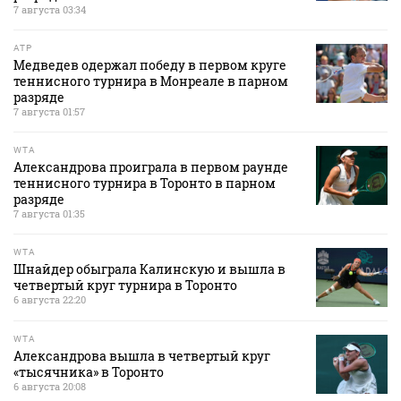
7 августа 03:34
ATP
Медведев одержал победу в первом круге
теннисного турнира в Монреале в парном
разряде
7 августа 01:57
WTA
Александрова проиграла в первом раунде
теннисного турнира в Торонто в парном
разряде
7 августа 01:35
WTA
Шнайдер обыграла Калинскую и вышла в
четвертый круг турнира в Торонто
6 августа 22:20
WTA
Александрова вышла в четвертый круг
«тысячника» в Торонто
6 августа 20:08