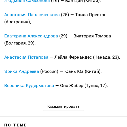
Людмила Самсонова
(16) — Ван Цян (Китай),
Анастасия Павлюченкова
(25) — Тайла Престон
(Австралия),
Екатерина Александрова
(29) — Виктория Томова
(Болгария, 29),
Анастасия Потапова
— Лейла Фернандес (Канада, 23),
Эрика Андреева
(Россия) — Юань Юэ (Китай),
Вероника Кудерметова
— Онс Жабер (Тунис, 17).
Комментировать
ПО ТЕМЕ