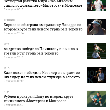
Четвертая ракетка мира Оже‑Аляссим
снялся с домашнего «Мастерса» в Монреале
6 августа 00:18
ТЕННИС
Корнеева обыграла американку Наварро во
втором круге теннисного турнира в Торонто
5 августа 23:34
WTA
Андреева победила Плишкову и вышла в
третий круг турнира в Торонто
5 августа 23:16
WTA
Калинская победила Кесслер и сыграет со
Шнайдер на теннисном турнире в Торонто
5 августа 03:47
ATP
Рублев проиграл Шану во втором круге
теннисного «Мастерса» в Монреале
5 августа 02:10