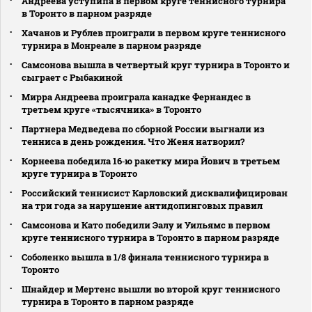
Андреева уступипа в первом круге теннисного турнира
в Торонто в парном разряде
Хачанов и Рублев проиграли в первом круге теннисного
турнира в Монреале в парном разряде
Самсонова вышла в четвертый круг турнира в Торонто и
сыграет с Рыбакиной
Мирра Андреева проиграла канадке Фернандес в
третьем круге «тысячника» в Торонто
Партнера Медведева по сборной России выгнали из
тенниса в день рождения. Что Женя натворил?
Корнеева победила 16‑ю ракетку мира Йович в третьем
круге турнира в Торонто
Российский теннисист Карловский дисквалифицирован
на три года за нарушение антидопинговых правил
Самсонова и Като победили Эалу и Уильямс в первом
круге теннисного турнира в Торонто в парном разряде
Соболенко вышла в 1/8 финала теннисного турнира в
Торонто
Шнайдер и Мертенс вышли во второй круг теннисного
турнира в Торонто в парном разряде