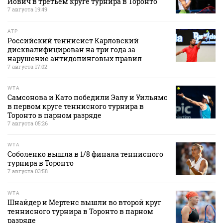
Йович в третьем круге турнира в Торонто
7 августа 19:49
ATP
Российский теннисист Карловский
дисквалифицирован на три года за
нарушение антидопинговых правил
7 августа 17:02
WTA
Самсонова и Като победили Эалу и Уильямс
в первом круге теннисного турнира в
Торонто в парном разряде
7 августа 05:26
WTA
Соболенко вышла в 1/8 финала теннисного
турнира в Торонто
7 августа 03:58
WTA
Шнайдер и Мертенс вышли во второй круг
теннисного турнира в Торонто в парном
разряде