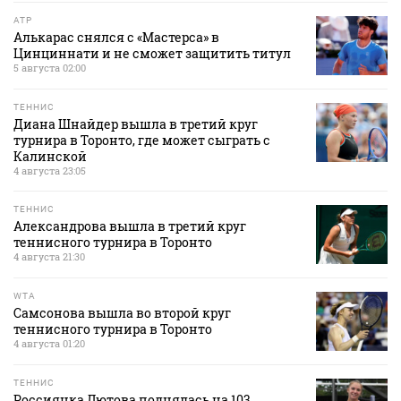
ATP
Алькарас снялся с «Мастерса» в
Цинциннати и не сможет защитить титул
5 августа 02:00
ТЕННИС
Диана Шнайдер вышла в третий круг
турнира в Торонто, где может сыграть с
Калинской
4 августа 23:05
ТЕННИС
Александрова вышла в третий круг
теннисного турнира в Торонто
4 августа 21:30
WTA
Самсонова вышла во второй круг
теннисного турнира в Торонто
4 августа 01:20
ТЕННИС
Россиянка Лютова поднялась на 103