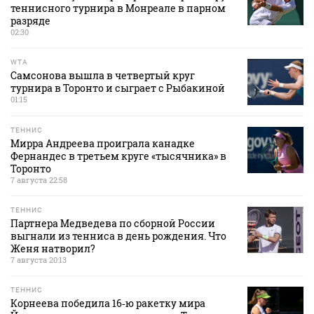
теннисного турнира в Монреале в парном
разряде
02:30
WTA
Самсонова вышла в четвертый круг
турнира в Торонто и сыграет с Рыбакиной
01:15
ТЕННИС
Мирра Андреева проиграла канадке
Фернандес в третьем круге «тысячника» в
Торонто
7 августа 22:58
ТЕННИС
Партнера Медведева по сборной России
выгнали из тенниса в день рождения. Что
Женя натворил?
7 августа 20:13
ТЕННИС
Корнеева победила 16‑ю ракетку мира