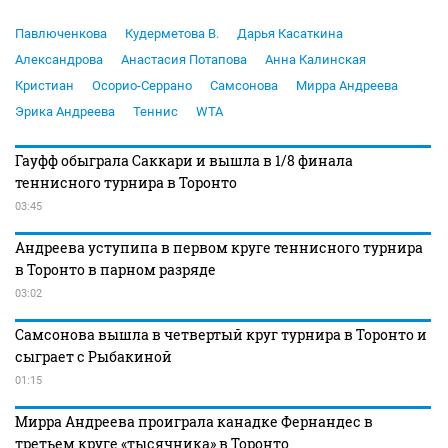
Павлюченкова
Кудерметова В.
Дарья Касаткина
Александрова
Анастасия Потапова
Анна Калинская
Кристиан
Осорио-Серрано
Самсонова
Мирра Андреева
Эрика Андреева
Теннис
WTA
Гауфф обыграла Саккари и вышла в 1/8 финала
теннисного турнира в Торонто
03:45
Андреева уступипа в первом круге теннисного турнира
в Торонто в парном разряде
03:02
Самсонова вышла в четвертый круг турнира в Торонто и
сыграет с Рыбакиной
01:15
Мирра Андреева проиграла канадке Фернандес в
третьем круге «тысячника» в Торонто