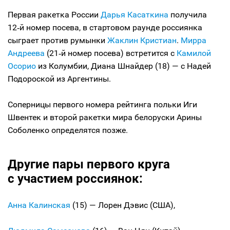
Первая ракетка России
Дарья Касаткина
получила
12‑й номер посева, в стартовом раунде россиянка
сыграет против румынки
Жаклин Кристиан
.
Мирра
Андреева
(21‑й номер посева) встретится с
Камилой
Осорио
из Колумбии, Диана Шнайдер (18) — с Надей
Подороской из Аргентины.
Соперницы первого номера рейтинга польки Иги
Швентек и второй ракетки мира белоруски Арины
Соболенко определятся позже.
Другие пары первого круга
с участием россиянок:
Анна Калинская
(15) — Лорен Дэвис (США),