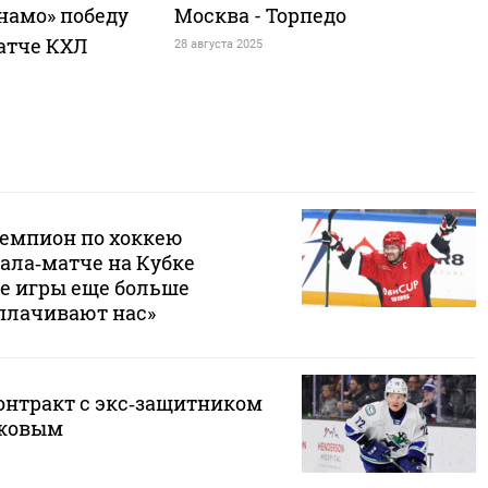
намо» победу
Москва - Торпедо
матче КХЛ
28 августа 2025
емпион по хоккею
ала‑матче на Кубке
ие игры еще больше
плачивают нас»
онтракт с экс‑защитником
ыжовым