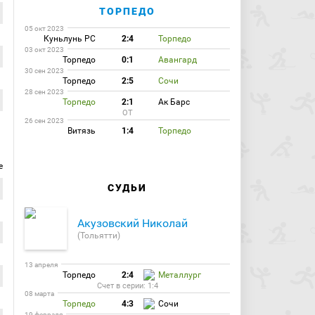
ТОРПЕДО
05 окт 2023
Куньлунь РС
2:4
Торпедо
03 окт 2023
Торпедо
0:1
Авангард
30 сен 2023
Торпедо
2:5
Сочи
28 сен 2023
Торпедо
2:1
Ак Барс
ОТ
26 сен 2023
Витязь
1:4
Торпедо
е
СУДЬИ
Акузовский Николай
(Тольятти)
13 апреля
Торпедо
2:4
Металлург
Счет в серии: 1:4
08 марта
Торпедо
4:3
Сочи
19 февраля