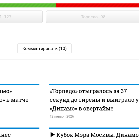
М
127
Торпедо
98
Комментировать (10)
амо»
«Торпедо» отыгралось за 37
о» в матче
секунд до сирены и выиграло у
«Динамо» в овертайме
12 января 2026
инес
Кубок Мэра Москвы. Динамо