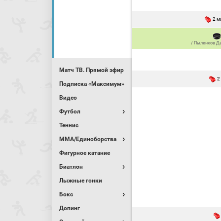
2 м
/
Пыленков Д
Матч ТВ. Прямой эфир
2
Подписка «Максимум»
Видео
Футбол
Теннис
MMA/Единоборства
Фигурное катание
Биатлон
Лыжные гонки
Бокс
Допинг