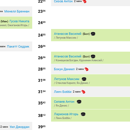
22
Сизов Антон
35
2 мин
23
Менелл Бреннан
ин
36
Гусев Никита
(Мен)
24
39
аниил
,
Ожиганов Игорь
/
Атанасов Василий
(Бол)
24
55
/
Летунов Максим
/
26
Пакетт Седрик
 мин
06
Атанасов Василий
(Бол)
26
36
/
Конюшков Богдан
,
Кручинин Алексей
/
28
Бокун Даниил
35
2 мин
Летунов Максим
31
08
/
Стеклов Кирилл
,
Ян Денис
/
31
Линч Бобби
34
2 мин
Силаев Антон
35
42
/
Ян Денис
/
Ларионов Игорь
38
12
/
Линч Бобби
/
39
Уил Джордан
2 мин
05