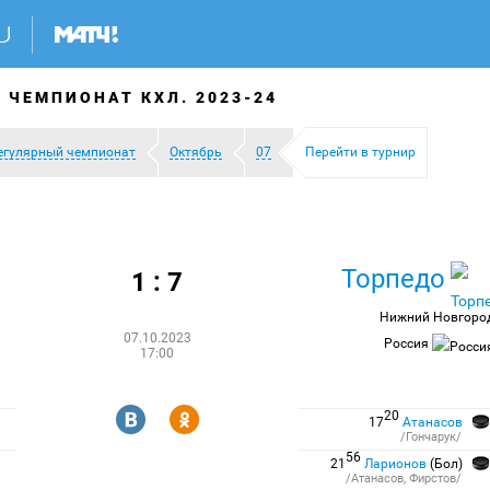
 ЧЕМПИОНАТ КХЛ. 2023-24
егулярный чемпионат
Октябрь
07
Перейти в турнир
Торпедо
1 : 7
Нижний Новгоро
07.10.2023
Россия
17:00
R
Y
20
17
Атанасов
/Гончарук/
56
21
Ларионов
(Бол)
/Атанасов, Фирстов/