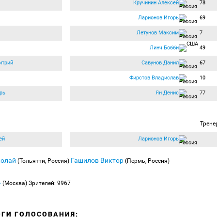
Кручинин Алексей
78
Ларионов Игорь
69
Летунов Максим
7
Линч Бобби
49
итрий
Савунов Данил
67
Фирстов Владислав
10
рь
Ян Денис
77
Трене
ей
Ларионов Игорь
колай
Гашилов Виктор
(Тольятти, Россия)
(Пермь, Россия)
»
(Москва)
Зрителей: 9967
ОГИ ГОЛОСОВАНИЯ: