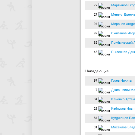
77
Мартынов Его
27
Менелл Бренн
94
Миронов Андр
92
Ожиганов Игор
82
Прибыльский 
45
Пыленков Дан
Нападающие
97
Гусев Никита
7
Джиошвили М
34
Ильенко Артем
29
Каблуков Илья
84
Кудрявцев Пав
31
Михайлов Вла