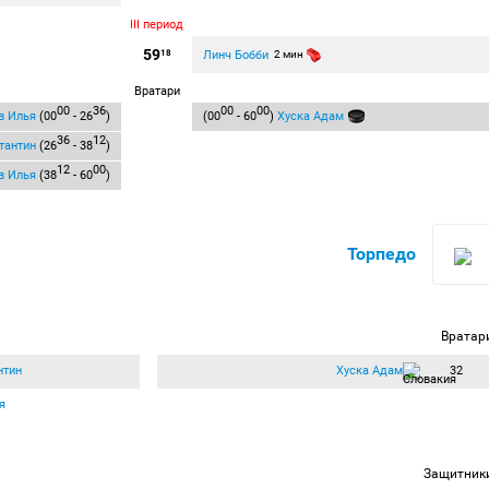
III период
59
Линч Бобби
18
2 мин
Вратари
00
36
00
00
в Илья
(00
- 26
)
(00
- 60
)
Хуска Адам
36
12
тантин
(26
- 38
)
12
00
в Илья
(38
- 60
)
Торпедо
Вратар
нтин
Хуска Адам
32
я
Защитник