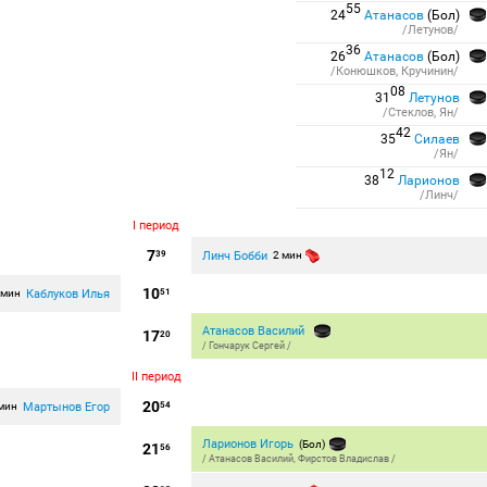
55
24
Атанасов
(Бол)
/Летунов/
36
26
Атанасов
(Бол)
/Конюшков, Кручинин/
08
31
Летунов
/Стеклов, Ян/
42
35
Силаев
/Ян/
12
38
Ларионов
/Линч/
I период
7
Линч Бобби
39
2 мин
10
Каблуков Илья
 мин
51
Атанасов Василий
17
20
/
Гончарук Сергей
/
II период
20
Мартынов Егор
 мин
54
Ларионов Игорь
(Бол)
21
56
/
Атанасов Василий
,
Фирстов Владислав
/