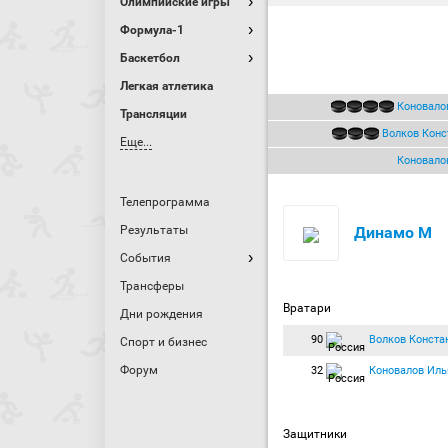
Олимпийские игры
Формула-1
Баскетбол
Легкая атлетика
Коновало
Трансляции
Волков Конс
Еще...
Коновало
Телепрограмма
Результаты
Динамо М
События
Трансферы
Вратари
Дни рождения
90
Волков Конста
Спорт и бизнес
Форум
32
Коновалов Иль
Защитники