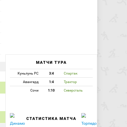
МАТЧИ ТУРА
Куньлунь РС
3:4
Спартак
Авангард
1:4
Трактор
Сочи
1:10
Северсталь
СТАТИСТИКА МАТЧА