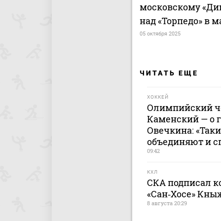
московскому «Ди
над «Торпедо» в 
05 октября 2025
ЧИТАТЬ ЕЩЕ
ХОККЕЙ
Олимпийский ч
Каменский — о г
Овечкина: «Так
объединяют и с
09:42
КХЛ
СКА подписал к
«Сан‑Хосе» Кн
8 августа 20:29