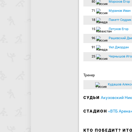
80
Морозов Егор
71
Муранов Иван
18
Пакетт Седрик
15
Петухов Егор
96
Рашевский Дм
91
Уил Джордан
25
Чернышов Иго
Тренер
Кудашов Алекс
СУДЬИ
Акузовский Ни
СТАДИОН
«ВТБ Арена
КТО ПОБЕДИТ? ИТ