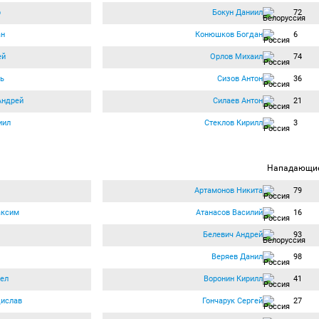
р
Бокун Даниил
72
ан
Конюшков Богдан
6
ей
Орлов Михаил
74
ь
Сизов Антон
36
Андрей
Силаев Антон
21
иил
Стеклов Кирилл
3
Нападающи
Артамонов Никита
79
аксим
Атанасов Василий
16
Белевич Андрей
93
Веряев Данил
98
ел
Воронин Кирилл
41
дислав
Гончарук Сергей
27