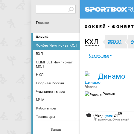
Главная
ХОККЕЙ
ФОНБЕТ
Хоккей
КХЛ
2023-24
Р
Фонбет Чемпионат КХЛ
ВХЛ
Статистика
OLIMPBET Чемпионат
МХЛ
Динамо
НХЛ
Сборная России
Москва
Чемпионат мира
Россия
МЧМ
Кубок мира
39
(Мен)
Гусев
24
Трансферы
/Пыленков, Ожиганов/
Запад