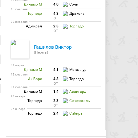
Динамо М
4:0
Сочи
18 февраля
Торпедо
4:3
Драконы
ОТ
02 февраля
Адмирал
2:3
Торпедо
ОТ
Гашилов Виктор
(Пермь)
01 марта
Динамо М
4:1
Металлург
12 февраля
р
Ак Барс
4:3
Торпедо
ОТ
01 февраля
Динамо М
1:4
Авангард
28 января
Торпедо
2:3
Северсталь
ОТ
26 января
Торпедо
2:4
Сибирь