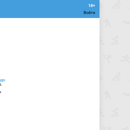
Войти
д