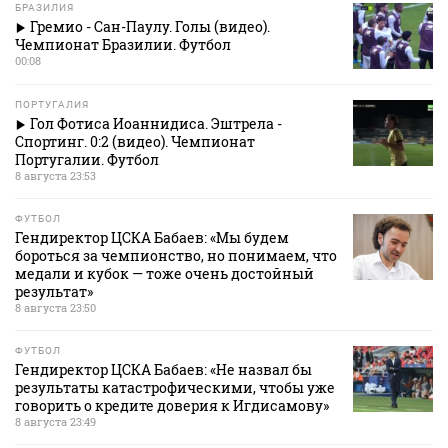
БРАЗИЛИЯ
Гремио - Сан-Паулу. Голы (видео).
Чемпионат Бразилии. Футбол
00:08
ПОРТУГАЛИЯ
Гол Фотиса Иоаннидиса. Эштрела -
Спортинг. 0:2 (видео). Чемпионат
Португалии. Футбол
8 августа 23:53
ФУТБОЛ
Гендиректор ЦСКА Бабаев: «Мы будем
бороться за чемпионство, но понимаем, что
медали и кубок — тоже очень достойный
результат»
8 августа 23:50
ФУТБОЛ
Гендиректор ЦСКА Бабаев: «Не назвал бы
результаты катастрофическими, чтобы уже
говорить о кредите доверия к Игдисамову»
8 августа 23:49