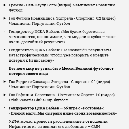
Гремио - Сан-Паулу. Голы (видео). Чемпионат Бразилии.
Футбол
Гол Фотиса Иоаннидиса. Эштрела - Спортинг. 0:2 (видео).
Чемпионат Португалии. Футбол
Гендиректор ЦСКА Бабаев: «Мы будем бороться за
чемпионство, но понимаем, что медали и кубок — тоже
очень достойный результат»
Гендиректор ЦСКА Бабаев: «Не назвал бы результаты
катастрофическими, чтобы уже говорить о кредите
доверия к Игдисамову»
Без него мир не узнал бы о Месси. Великий футболист
потерял своего отца
Гол Родриго Саласара. Эштрела - Спортинг. 0:1 (видео).
Чемпионат Португалии. Футбол
Гол Рафиньи. Барселона - Ноттингем Форест. 1:0 (видео).
Friuli Venezia Giulia Cup. Футбол
Гендиректор ЦСКА Бабаев — об игре с «Ростовом»:
«Плохой матч. Мы сыграли ниже своих возможностей»
УЕФА может провести расследование в отношении
Инфантино из‑за выплат его любовнице — СМИ