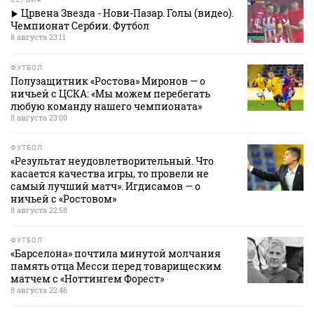
Црвена Звезда - Нови-Пазар. Голы (видео).
Чемпионат Сербии. Футбол
8 августа 23:11
ФУТБОЛ
Полузащитник «Ростова» Миронов — о
ничьей с ЦСКА: «Мы можем перебегать
любую команду нашего чемпионата»
8 августа 23:00
ФУТБОЛ
«Результат неудовлетворительный. Что
касается качества игры, то провели не
самый лучший матч». Игдисамов — о
ничьей с «Ростовом»
8 августа 22:58
ФУТБОЛ
«Барселона» почтила минутой молчания
память отца Месси перед товарищеским
матчем с «Ноттингем Форест»
8 августа 22:46