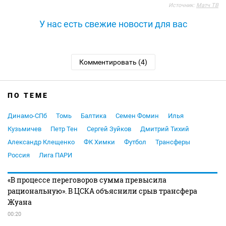
Источник:
Матч ТВ
У нас есть свежие новости для вас
Комментировать (4)
ПО ТЕМЕ
Динамо-СПб
Томь
Балтика
Семен Фомин
Илья
Кузьмичев
Петр Тен
Сергей Зуйков
Дмитрий Тихий
Александр Клещенко
ФК Химки
Футбол
Трансферы
Россия
Лига ПАРИ
«В процессе переговоров сумма превысила
рациональную». В ЦСКА объяснили срыв трансфера
Жуана
00:20