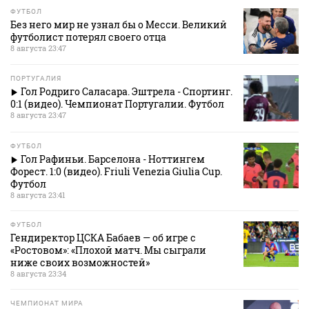
ФУТБОЛ
Без него мир не узнал бы о Месси. Великий
футболист потерял своего отца
8 августа 23:47
ПОРТУГАЛИЯ
Гол Родриго Саласара. Эштрела - Спортинг.
0:1 (видео). Чемпионат Португалии. Футбол
8 августа 23:47
ФУТБОЛ
Гол Рафиньи. Барселона - Ноттингем
Форест. 1:0 (видео). Friuli Venezia Giulia Cup.
Футбол
8 августа 23:41
ФУТБОЛ
Гендиректор ЦСКА Бабаев — об игре с
«Ростовом»: «Плохой матч. Мы сыграли
ниже своих возможностей»
8 августа 23:34
ЧЕМПИОНАТ МИРА