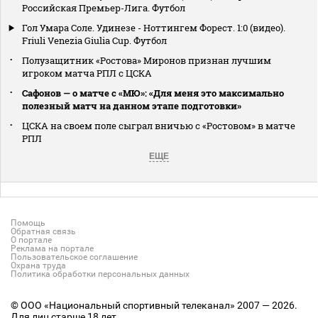
Российская Премьер-Лига. Футбол
Гол Умара Соле. Удинезе - Ноттингем Форест. 1:0 (видео).
Friuli Venezia Giulia Cup. Футбол
Полузащитник «Ростова» Миронов признан лучшим
игроком матча РПЛ с ЦСКА
Сафонов — о матче с «МЮ»: «Для меня это максимально
полезный матч на данном этапе подготовки»
ЦСКА на своем поле сыграл вничью с «Ростовом» в матче
РПЛ
ЕЩЕ
Помощь
Обратная связь
О портале
Реклама на портале
Пользовательское соглашение
Охрана труда
Политика обработки персональных данных
© ООО «Национальный спортивный телеканал» 2007 — 2026.
Для лиц старше 18 лет