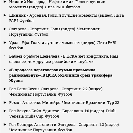
Нижний Новгород - Нефтехимик. Голы и лучшие
моменты (видео). Лига PARI. Футбол
Шинник - Арсенал. Голы и лучшие моменты (видео). Лига
PARI. Футбол
Эштрела - Спортинг. Голы (видео). Чемпионат
Португалии. Футбол
Урал - Уфа. Голы и лучшие моменты (видео). Лига PARI.
Футбол
Бабаев о работе Шевелева: «В ЦСКА нет конфликта. Нам
сложнее, чем другим российским клубам»
«В процессе переговоров сумма превысила
рациональную». В ЦСКА объяснили срыв трансфера
Жуана
Гол Бени Соузы. Эштрела - Спортинг. 2:2 (видео).
Чемпионат Португалии. Футбол
Ремо - Атлетико Минейро. Чемпионат Бразилии. Тур 22
Гол Вакуна Байо. Удинезе - Барселона. 1:0 (видео). Friuli
Venezia Giulia Cup. Футбол
Гол Леандро Антонетти. Эштрела - Спортинг. 1:2 (видео).
Чемпионат Португалии. Футбол