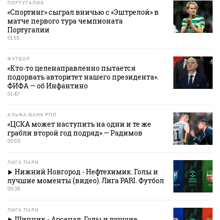
ПОРТУГАЛИЯ
«Спортинг» сыграл вничью с «Эштрелой» в
матче первого тура чемпионата
Португалии
01:55
ФУТБОЛ
«Кто‑то целенаправленно пытается
подорвать авторитет нашего президента».
ФИФА — об Инфантино
01:47
АЛЬФА-БАНК РПЛ
«ЦСКА может наступить на одни и те же
грабли второй год подряд» — Радимов
00:59
ЛИГА ПАРИ
Нижний Новгород - Нефтехимик. Голы и
лучшие моменты (видео). Лига PARI. Футбол
00:38
ЛИГА ПАРИ
Шинник - Арсенал. Голы и лучшие