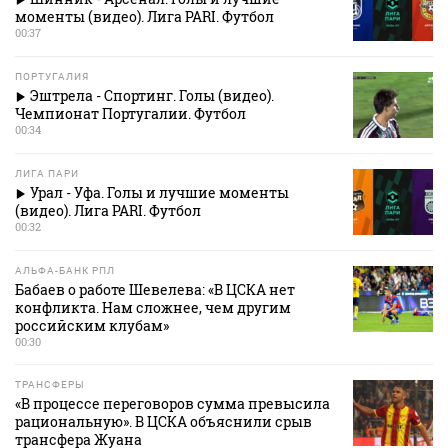
моменты (видео). Лига PARI. Футбол
00:37
ПОРТУГАЛИЯ
Эштрела - Спортинг. Голы (видео).
Чемпионат Португалии. Футбол
00:34
ЛИГА ПАРИ
Урал - Уфа. Голы и лучшие моменты
(видео). Лига PARI. Футбол
00:32
АЛЬФА-БАНК РПЛ
Бабаев о работе Шевелева: «В ЦСКА нет
конфликта. Нам сложнее, чем другим
российским клубам»
00:30
ТРАНСФЕРЫ
«В процессе переговоров сумма превысила
рациональную». В ЦСКА объяснили срыв
трансфера Жуана