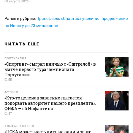
08 августа 2026
Ранее в рубрике
Трансферы
:
«Спартак» увеличил предложение
по Ньянгу до 23 миллионов
ЧИТАТЬ ЕЩЕ
ПОРТУГАЛИЯ
«Спортинг» сыграл вничью с «Эштрелой» в
матче первого тура чемпионата
Португалии
01:55
ФУТБОЛ
«Кто‑то целенаправленно пытается
подорвать авторитет нашего президента».
ФИФА — об Инфантино
01:47
АЛЬФА-БАНК РПЛ
«ЦСКА может наступить на одни и те же