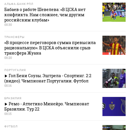
АЛЬФА-БАНК РПЛ
Бабаев о работе Шевелева: «В ЦСКА нет
конфликта. Нам сложнее, чем другим
российским клубам»
00:30
ТРАНСФЕРЫ
«В процессе переговоров сумма превысила
рациональную». В ЦСКА объяснили срыв
трансфера Жуана
00:20
ПОРТУГАЛИЯ
Гол Бени Соузы. Эштрела - Спортинг. 2:2
(видео). Чемпионат Португалии. Футбол
00:16
БРАЗИЛИЯ
Ремо - Атлетико Минейро. Чемпионат
Бразилии. Тур 22
00:15
ФУТБОЛ