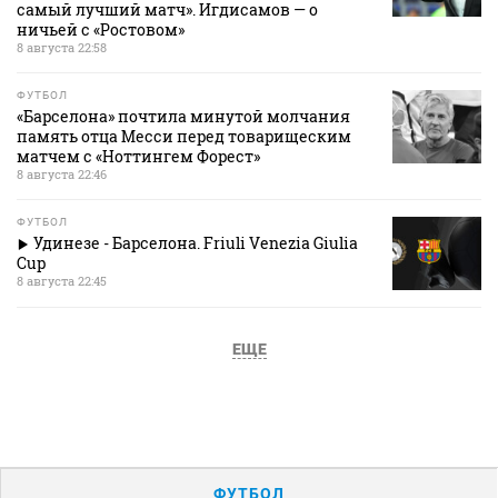
самый лучший матч». Игдисамов — о
ничьей с «Ростовом»
8 августа 22:58
ФУТБОЛ
«Барселона» почтила минутой молчания
память отца Месси перед товарищеским
матчем с «Ноттингем Форест»
8 августа 22:46
ФУТБОЛ
Удинезе - Барселона. Friuli Venezia Giulia
Cup
8 августа 22:45
ЕЩЕ
ФУТБОЛ