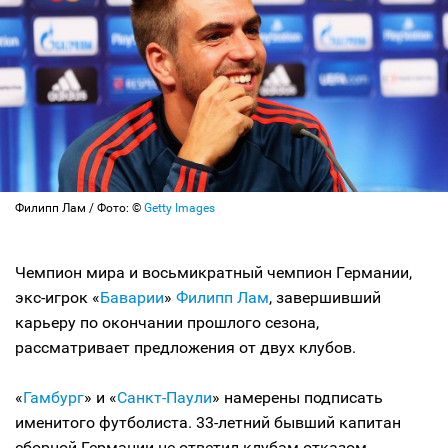
Филипп Лам / Фото: ©
Getty Images
Чемпион мира и восьмикратный чемпион Германии,
экс-игрок «
Баварии
»
Филипп Лам
, завершивший
карьеру по окончании прошлого сезона,
рассматривает предложения от двух клубов.
«
Гамбург
» и «
Санкт-Паули
» намерены подписать
именитого футболиста. 33-летний бывший капитан
сборной Германии не ответил клубам отказом.