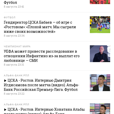
Футбол
8 августа 23:41
ФУТБОЛ
Гендиректор ЦСКА Бабаев — об игре с
«Ростовом»: «Плохой матч. Мы сыграли
ниже своих возможностей»
8 августа 23:34
ЧЕМПИОНАТ МИРА
УЕФА может провести расследование в
отношении Инфантино из‑за выплат его
любовнице — СМИ
8 августа 23:31
АЛЬФА-БАНК РПЛ
ЦСКА - Ростов. Интервью Дмитрия
Игдисамова после матча (видео). Альфа-
Банк Российская Премьер-Лига. Футбол
8 августа 23:22
АЛЬФА-БАНК РПЛ
ЦСКА - Ростов. Интервью Хонатана Альбы
после матча (видео). Альфа-Банк