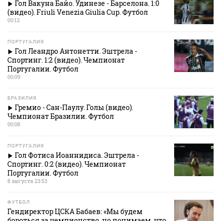
Гол Вакуна Байо. Удинезе - Барселона. 1:0
(видео). Friuli Venezia Giulia Cup. Футбол
00:12
ПОРТУГАЛИЯ
Гол Леандро Антонетти. Эштрела -
Спортинг. 1:2 (видео). Чемпионат
Португалии. Футбол
00:09
БРАЗИЛИЯ
Гремио - Сан-Паулу. Голы (видео).
Чемпионат Бразилии. Футбол
00:08
ПОРТУГАЛИЯ
Гол Фотиса Иоаннидиса. Эштрела -
Спортинг. 0:2 (видео). Чемпионат
Португалии. Футбол
8 августа 23:53
ФУТБОЛ
Гендиректор ЦСКА Бабаев: «Мы будем
бороться за чемпионство, но понимаем, что