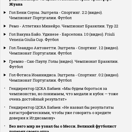
Жуана
Гол Бени Соузы. Эштрела - Спортинг. 2:2 (видео).
Чемпионат Португалии. Футбол
Ремо - Атлетико Минейро. Чемпионат Бразилии. Тур 22
Гол Вакуна Байо. Удинезе - Барселона. 1:0 (видео). Friuli
Venezia Giulia Cup. Футбол
Гол Леандро Антонетти. Эштрела - Спортинг. 1:2 (видео).
Чемпионат Португалии. Футбол
Гремио - Сан-Паулу. Голы (видео). Чемпионат Бразилии.
Футбол
Гол Фотиса Иоаннидиса. Эштрела - Спортинг. 0:2 (видео).
Чемпионат Португалии. Футбол
Гендиректор ЦСКА Бабаев: «Мы будем бороться за
чемпионство, но понимаем, что медали и кубок — тоже
очень достойный результат»
Гендиректор ЦСКА Бабаев: «Не назвал бы результаты
катастрофическими, чтобы уже говорить о кредите
доверия к Игдисамову»
Без него мир не узнал бы о Месси. Великий футболист
потерял своего отца