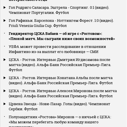
Гол Родриго Саласара. Эштрела - Спортинг. 0:1 (видео).
Чемпионат Португалии. Футбол
Гол Рафиньи. Барселона - Ноттингем Форест. 1:0 (видео).
Friuli Venezia Giulia Cup. Футбол
Гендиректор ЦСКА Бабаев — об игре с «Ростовом»:
«Плохой матч. Мы сыграли ниже своих возможностей»
УЕФА может провести расследование в отношении
Инфантино из‑за выплат его любовнице — СМИ
ЦСКА - Ростов. Интервью Дмитрия Игдисамова после
матча (видео). Альфа-Банк Российская Премьер-Лига.
Футбол
ЦСКА - Ростов. Интервью Хонатана Альбы после матча
(видео). Альфа-Банк Российская Премьер-Лига. Футбол
ЦСКА - Ростов. Интервью Алексея Миронова после матча
(видео). Альфа-Банк Российская Премьер-Лига. Футбол
Црвена Звезда - Нови-Пазар. Голы (видео). Чемпионат
Сербии. Футбол
Полузащитник «Ростова» Миронов — о ничьей с ЦСКА:
«Мы можем перебегать любую команду нашего
чемпионата»