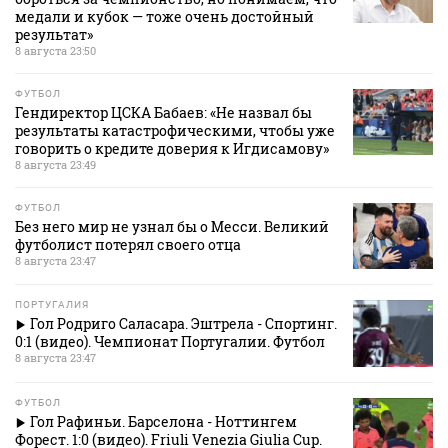
медали и кубок — тоже очень достойный
результат»
8 августа 23:50
ФУТБОЛ
Гендиректор ЦСКА Бабаев: «Не назвал бы
результаты катастрофическими, чтобы уже
говорить о кредите доверия к Игдисамову»
8 августа 23:49
ФУТБОЛ
Без него мир не узнал бы о Месси. Великий
футболист потерял своего отца
8 августа 23:47
ПОРТУГАЛИЯ
Гол Родриго Саласара. Эштрела - Спортинг.
0:1 (видео). Чемпионат Португалии. Футбол
8 августа 23:47
ФУТБОЛ
Гол Рафиньи. Барселона - Ноттингем
Форест. 1:0 (видео). Friuli Venezia Giulia Cup.