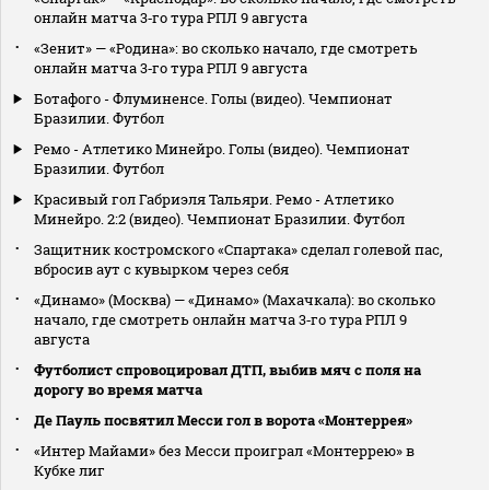
онлайн матча 3‑го тура РПЛ 9 августа
«Зенит» — «Родина»: во сколько начало, где смотреть
онлайн матча 3‑го тура РПЛ 9 августа
Ботафого - Флуминенсе. Голы (видео). Чемпионат
Бразилии. Футбол
Ремо - Атлетико Минейро. Голы (видео). Чемпионат
Бразилии. Футбол
Красивый гол Габриэля Тальяри. Ремо - Атлетико
Минейро. 2:2 (видео). Чемпионат Бразилии. Футбол
Защитник костромского «Спартака» сделал голевой пас,
вбросив аут с кувырком через себя
«Динамо» (Москва) — «Динамо» (Махачкала): во сколько
начало, где смотреть онлайн матча 3‑го тура РПЛ 9
августа
Футболист спровоцировал ДТП, выбив мяч с поля на
дорогу во время матча
Де Пауль посвятил Месси гол в ворота «Монтеррея»
«Интер Майами» без Месси проиграл «Монтеррею» в
Кубке лиг