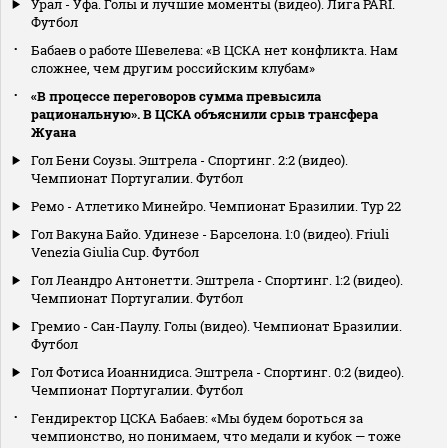
Урал - Уфа. Голы и лучшие моменты (видео). Лига PARI.
Футбол
Бабаев о работе Шевелева: «В ЦСКА нет конфликта. Нам
сложнее, чем другим российским клубам»
«В процессе переговоров сумма превысила
рациональную». В ЦСКА объяснили срыв трансфера
Жуана
Гол Бени Соузы. Эштрела - Спортинг. 2:2 (видео).
Чемпионат Португалии. Футбол
Ремо - Атлетико Минейро. Чемпионат Бразилии. Тур 22
Гол Вакуна Байо. Удинезе - Барселона. 1:0 (видео). Friuli
Venezia Giulia Cup. Футбол
Гол Леандро Антонетти. Эштрела - Спортинг. 1:2 (видео).
Чемпионат Португалии. Футбол
Гремио - Сан-Паулу. Голы (видео). Чемпионат Бразилии.
Футбол
Гол Фотиса Иоаннидиса. Эштрела - Спортинг. 0:2 (видео).
Чемпионат Португалии. Футбол
Гендиректор ЦСКА Бабаев: «Мы будем бороться за
чемпионство, но понимаем, что медали и кубок — тоже