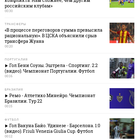
конфликта. Нам сложнее, чем другим
российским клубам»
00:30
ТРАНСФЕРЫ
«В процессе переговоров сумма превысила
рациональную». В ЦСКА объяснили срыв
трансфера Жуана
00:20
ПОРТУГАЛИЯ
Гол Бени Соузы. Эштрела - Спортинг. 2:2
(видео). Чемпионат Португалии. Футбол
00:16
БРАЗИЛИЯ
Ремо - Атлетико Минейро. Чемпионат
Бразилии. Тур 22
00:15
ФУТБОЛ
Гол Вакуна Байо. Удинезе - Барселона. 1:0
(видео). Friuli Venezia Giulia Cup. Футбол
00:12