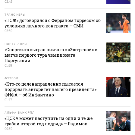
02:46
ТРАНСФЕРЫ
«ПСЖ» договорился с Ферраном Торресом об
условиях личного контракта — СМИ
02:39
ПОРТУГАЛИЯ
«Спортинг» сыграл вничью с «Эштрелой» в
матче первого тура чемпионата
Португалии
01:55
ФУТБОЛ
«Кто‑то целенаправленно пытается
подорвать авторитет нашего президента».
ФИФА — об Инфантино
01:47
АЛЬФА-БАНК РПЛ
«ЦСКА может наступить на одни и те же
грабли второй год подряд» — Радимов
00:59