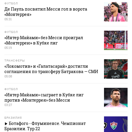
ФУТБОЛ
Де Пауль посвятил Месси гол в ворота
«Монтеррея»
05:31
ФУТБОЛ
«Интер Майами» без Месси проиграл
«Монтеррею» в Кубке лиг
05:19
ТРАНСФЕРЫ
«Локомотив» и «Галатасарай» достигли
соглашения по трансферу Батракова — СМИ
05:08
ФУТБОЛ
«Интер Майами» сыграет в Кубке лиг
против «Монтеррея» без Месси
03:27
БРАЗИЛИЯ
Ботафого - Флуминенсе. Чемпионат
Бразилии. Тур 22