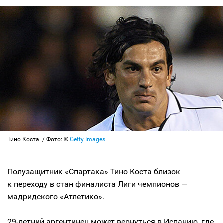
Тино Коста. / Фото: ©
Getty Images
Полузащитник «Спартака» Тино Коста близок
к переходу в стан финалиста Лиги чемпионов —
мадридского «Атлетико».
29-летний
аргентинец может вернуться в Испанию, где