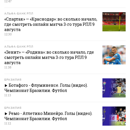
12:47
АЛЬФА-БАНК РПЛ
«Спартак» — «Краснодар»: во сколько начало,
где смотреть онлайн матча 3‑го тура РПЛ 9
августа
12:30
АЛЬФА-БАНК РПЛ
«Зенит» — «Родина»: во сколько начало, где
смотреть онлайн матча 3‑го тура РПЛ 9
августа
11:38
БРАЗИЛИЯ
Ботафого - Флуминенсе. Голы (видео).
Чемпионат Бразилии. Футбол
11:13
БРАЗИЛИЯ
Ремо - Атлетико Минейро. Голы (видео).
Чемпионат Бразилии. Футбол
11:12