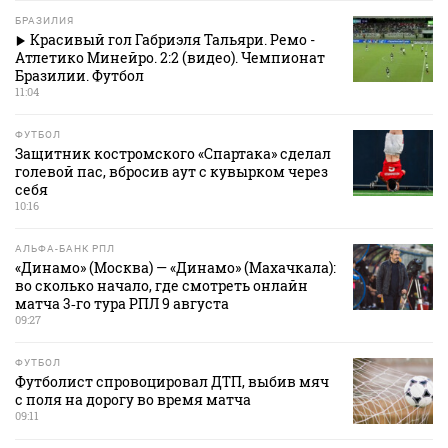
БРАЗИЛИЯ
Красивый гол Габриэля Тальяри. Ремо -
Атлетико Минейро. 2:2 (видео). Чемпионат
Бразилии. Футбол
11:04
ФУТБОЛ
Защитник костромского «Спартака» сделал
голевой пас, вбросив аут с кувырком через
себя
10:16
АЛЬФА-БАНК РПЛ
«Динамо» (Москва) — «Динамо» (Махачкала):
во сколько начало, где смотреть онлайн
матча 3‑го тура РПЛ 9 августа
09:27
ФУТБОЛ
Футболист спровоцировал ДТП, выбив мяч
с поля на дорогу во время матча
09:11