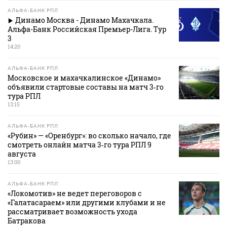
АЛЬФА-БАНК РПЛ
Динамо Москва - Динамо Махачкала.
Альфа-Банк Российская Премьер-Лига. Тур
3
14:20
АЛЬФА-БАНК РПЛ
Московское и махачкалинское «Динамо»
объявили стартовые составы на матч 3‑го
тура РПЛ
13:15
АЛЬФА-БАНК РПЛ
«Рубин» — «Оренбург»: во сколько начало, где
смотреть онлайн матча 3‑го тура РПЛ 9
августа
13:00
АЛЬФА-БАНК РПЛ
«Локомотив» не ведет переговоров с
«Галатасараем» или другими клубами и не
рассматривает возможность ухода
Батракова