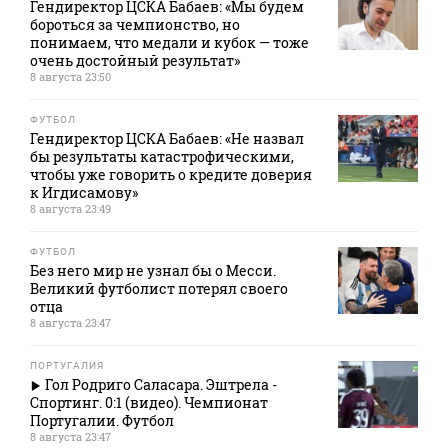
Гендиректор ЦСКА Бабаев: «Мы будем
бороться за чемпионство, но
понимаем, что медали и кубок — тоже
очень достойный результат»
8 августа 23:50
ФУТБОЛ
Гендиректор ЦСКА Бабаев: «Не назвал
бы результаты катастрофическими,
чтобы уже говорить о кредите доверия
к Игдисамову»
8 августа 23:49
ФУТБОЛ
Без него мир не узнал бы о Месси.
Великий футболист потерял своего
отца
8 августа 23:47
ПОРТУГАЛИЯ
Гол Родриго Саласара. Эштрела -
Спортинг. 0:1 (видео). Чемпионат
Португалии. Футбол
8 августа 23:47