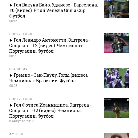
Гол Вакуна Байо. Удинезе - Барселона.
1:0 (видео). Friuli Venezia Giulia Cup.
Футбол
00:12
ПОРТУГАЛИЯ
Гол Леандро Антонетти. Эштрела -
Спортинг. 1:2 (видео). Чемпионат
Португалии. Футбол
00:09
БРАЗИЛИЯ
Гремио - Сан-Паулу. Голы (видео).
Чемпионат Бразилии. Футбол
00:08
ПОРТУГАЛИЯ
Гол Фотиса Иоаннидиса. Эштрела -
Спортинг. 0:2 (видео). Чемпионат
Португалии. Футбол
8 августа 23:53
ФУТБОЛ