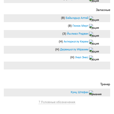
Запасные
(В)
Байындыр Алтай
(В)
Гюнок Мерт
(З)
Йылмаз Ридван
(Н)
Актюркоглу Керем
(Н)
Дервишоглу Ибрахим
(Н)
Унал Энес
Тренер
Кунц Штефан
? Условные обозначения