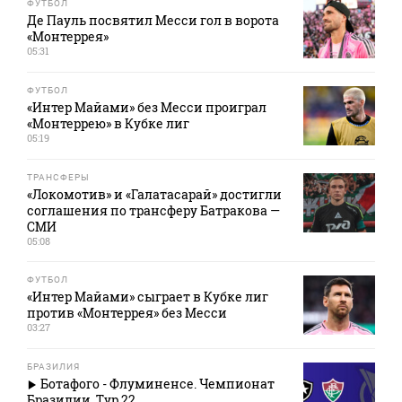
ФУТБОЛ
Де Пауль посвятил Месси гол в ворота
«Монтеррея»
05:31
ФУТБОЛ
«Интер Майами» без Месси проиграл
«Монтеррею» в Кубке лиг
05:19
ТРАНСФЕРЫ
«Локомотив» и «Галатасарай» достигли
соглашения по трансферу Батракова —
СМИ
05:08
ФУТБОЛ
«Интер Майами» сыграет в Кубке лиг
против «Монтеррея» без Месси
03:27
БРАЗИЛИЯ
Ботафого - Флуминенсе. Чемпионат
Бразилии. Тур 22