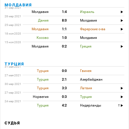
МОЛДАВИЯ
31 мар 2021
Молдавия
1:4
Израиль
28 мар 2021
Дания
8:0
Молдавия
25 мар 2021
Молдавия
1:1
Фарерские о-ва
18 ноя 2020
Косово
1:0
Молдавия
15 ноя 2020
Молдавия
0:2
Греция
ТУРЦИЯ
31 мая 2021
Турция
0:0
Гвинея
27 мая 2021
Турция
2:1
Азербайджан
30 мар 2021
Турция
3:3
Латвия
27 мар 2021
Норвегия
0:3
Турция
24 мар 2021
Турция
4:2
Нидерланды
T
СУДЬЯ