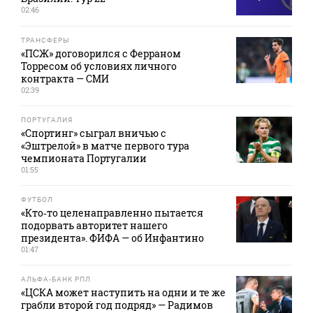
02:46
ТРАНСФЕРЫ
«ПСЖ» договорился с Ферраном
Торресом об условиях личного
контракта — СМИ
02:39
ПОРТУГАЛИЯ
«Спортинг» сыграл вничью с
«Эштрелой» в матче первого тура
чемпионата Португалии
01:55
ФУТБОЛ
«Кто‑то целенаправленно пытается
подорвать авторитет нашего
президента». ФИФА — об Инфантино
01:47
АЛЬФА-БАНК РПЛ
«ЦСКА может наступить на одни и те же
грабли второй год подряд» — Радимов