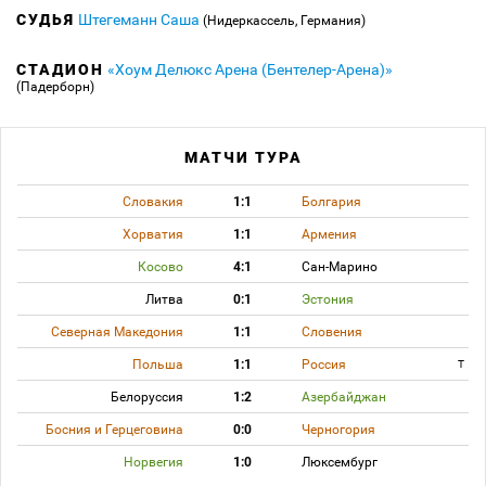
СУДЬЯ
Штегеманн Саша
(Нидеркассель, Германия)
СТАДИОН
«Хоум Делюкс Арена (Бентелер-Арена)»
(Падерборн)
МАТЧИ ТУРА
Словакия
1:1
Болгария
Хорватия
1:1
Армения
Косово
4:1
Сан-Марино
Литва
0:1
Эстония
Северная Македония
1:1
Словения
Польша
1:1
Россия
T
Белоруссия
1:2
Азербайджан
Босния и Герцеговина
0:0
Черногория
Норвегия
1:0
Люксембург