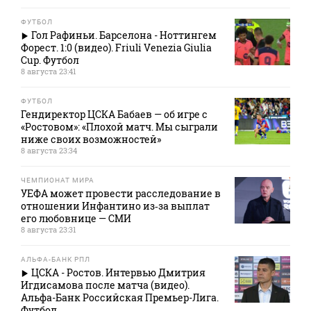
ФУТБОЛ
Гол Рафиньи. Барселона - Ноттингем
Форест. 1:0 (видео). Friuli Venezia Giulia
Cup. Футбол
8 августа 23:41
ФУТБОЛ
Гендиректор ЦСКА Бабаев — об игре с
«Ростовом»: «Плохой матч. Мы сыграли
ниже своих возможностей»
8 августа 23:34
ЧЕМПИОНАТ МИРА
УЕФА может провести расследование в
отношении Инфантино из‑за выплат
его любовнице — СМИ
8 августа 23:31
АЛЬФА-БАНК РПЛ
ЦСКА - Ростов. Интервью Дмитрия
Игдисамова после матча (видео).
Альфа-Банк Российская Премьер-Лига.
Футбол