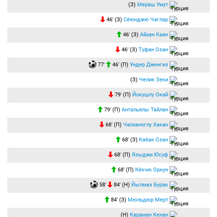
(З)
Мераш Умут
46′ (З)
Сёюнджю Чаглар
46′ (З)
Айхан Каан
46′ (З)
Туфан Озан
77′
46′ (П)
Ундер Дженгиз
(З)
Челик Зеки
79′ (П)
Йокушлу Окай
79′ (П)
Антальялы Тайлан
68′ (П)
Чалханоглу Хакан
68′ (З)
Кабак Озан
68′ (П)
Языджи Юсуф
68′ (П)
Кёкчю Оркун
58′
84′ (Н)
Йылмаз Бурак
84′ (З)
Мюльдюр Мерт
(Н)
Караман Кенан