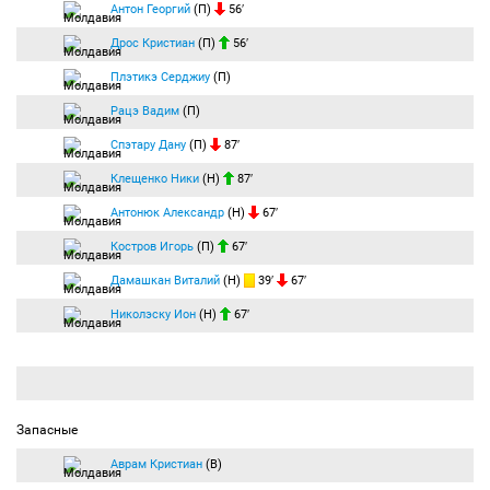
Антон Георгий
(П)
56′
Дрос Кристиан
(П)
56′
Плэтикэ Серджиу
(П)
Рацэ Вадим
(П)
Спэтару Дану
(П)
87′
Клещенко Ники
(Н)
87′
Антонюк Александр
(Н)
67′
Костров Игорь
(П)
67′
Дамашкан Виталий
(Н)
39′
67′
Николэску Ион
(Н)
67′
Запасные
Аврам Кристиан
(В)