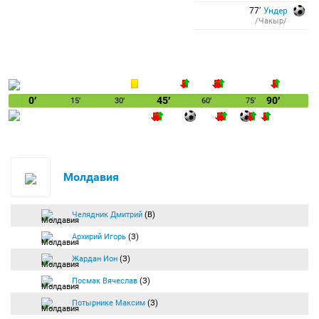
77′
Ундер
/Чакыр/
0′
45′
90′
15′
30′
60′
75′
Молдавия
Челядник Дмитрий
(В)
Архирий Игорь
(З)
Жардан Ион
(З)
Посмак Вячеслав
(З)
Потырнике Максим
(З)