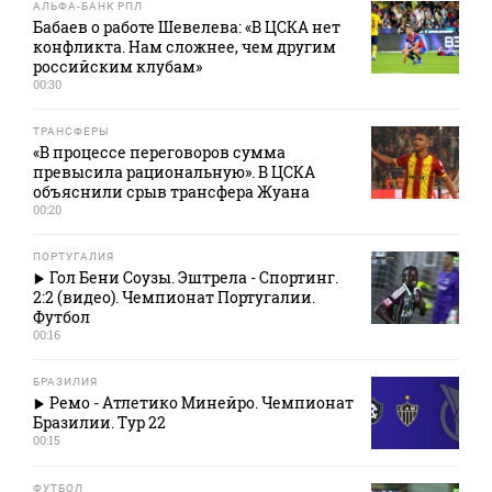
АЛЬФА-БАНК РПЛ
Бабаев о работе Шевелева: «В ЦСКА нет
конфликта. Нам сложнее, чем другим
российским клубам»
00:30
ТРАНСФЕРЫ
«В процессе переговоров сумма
превысила рациональную». В ЦСКА
объяснили срыв трансфера Жуана
00:20
ПОРТУГАЛИЯ
Гол Бени Соузы. Эштрела - Спортинг.
2:2 (видео). Чемпионат Португалии.
Футбол
00:16
БРАЗИЛИЯ
Ремо - Атлетико Минейро. Чемпионат
Бразилии. Тур 22
00:15
ФУТБОЛ