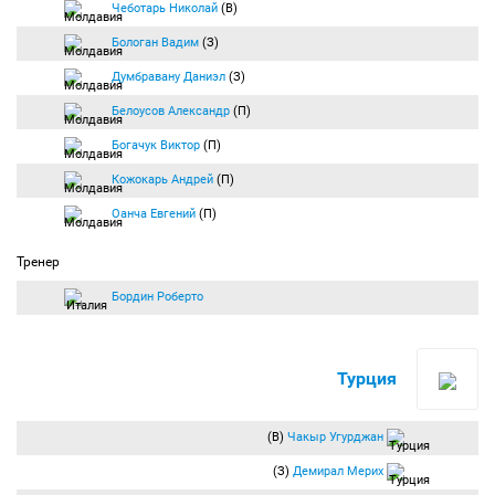
Чеботарь Николай
(В)
Бологан Вадим
(З)
Думбравану Даниэл
(З)
Белоусов Александр
(П)
Богачук Виктор
(П)
Кожокарь Андрей
(П)
Оанча Евгений
(П)
Тренер
Бордин Роберто
Турция
(В)
Чакыр Угурджан
(З)
Демирал Мерих