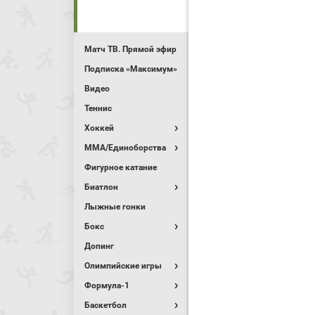
Матч ТВ. Прямой эфир
Подписка «Максимум»
Видео
Теннис
Хоккей
MMA/Единоборства
Фигурное катание
Биатлон
Лыжные гонки
Бокс
Допинг
Олимпийские игры
Формула-1
Баскетбол