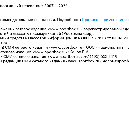
ортивный телеканал» 2007 — 2026.
екомендательные технологии. Подробнее в
Правилах применения р
рмации сетевое издание «www.sportbox.ru» зарегистрировано Феде
огий и массовых коммуникаций (Роскомнадзор).
рации средства массовой информации Эл № ФС77-72613 от 04.04.20
x.ru
ли) СМИ сетевого издания «www.sportbox.ru»: ООО «Национальный 
тевого издания «www.sportbox.ru»: Конов В.А.
 СМИ сетевого издания «www.sportbox.ru»: +7 (495) 653 8419
 редакции СМИ сетевого издания «www.sportbox.ru»: editor@sportb