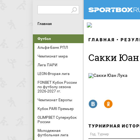
Главная
Футбол
ГЛАВНАЯ
РЕЗУЛ
Альфа-Банк РПЛ
Сакки Юан
Чемпионат мира
Лига ПАРИ
LEON-Вторая лига
FONBET Кубок России
по футболу сезона
2026-2027 гг.
Чемпионат Европы
R
Y
Кубок PARI Премьер
OLIMPBET Суперкубок
России
ТУРНИРНАЯ ИСТОР
Молодежная
Год. Турнир
футбольная лига