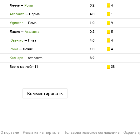
Лечче
—
Рома
0:2
4
Аталанта
—
Парма
4:0
1
Удинезе
—
Рома
1:0
9
Лацио
—
Аталанта
0:2
5
Ювентус
—
Пиза
4:0
4
Рома
—
Лечче
1:0
4
Кальяри
—
Аталанта
3:2
Всего матчей - 11
38
Комментировать
О портале
Реклама на портале
Пользовательское соглашение
Охрана т