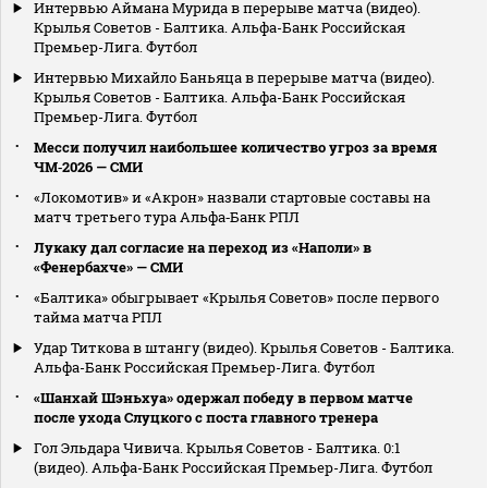
Интервью Аймана Мурида в перерыве матча (видео).
Крылья Советов - Балтика. Альфа-Банк Российская
Премьер-Лига. Футбол
Интервью Михайло Баньяца в перерыве матча (видео).
Крылья Советов - Балтика. Альфа-Банк Российская
Премьер-Лига. Футбол
Месси получил наибольшее количество угроз за время
ЧМ‑2026 — СМИ
«Локомотив» и «Акрон» назвали стартовые составы на
матч третьего тура Альфа‑Банк РПЛ
Лукаку дал согласие на переход из «Наполи» в
«Фенербахче» — СМИ
«Балтика» обыгрывает «Крылья Советов» после первого
тайма матча РПЛ
Удар Титкова в штангу (видео). Крылья Советов - Балтика.
Альфа-Банк Российская Премьер-Лига. Футбол
«Шанхай Шэньхуа» одержал победу в первом матче
после ухода Слуцкого с поста главного тренера
Гол Эльдара Чивича. Крылья Советов - Балтика. 0:1
(видео). Альфа-Банк Российская Премьер-Лига. Футбол