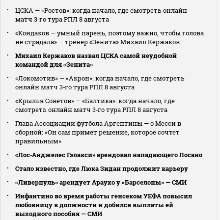
ЦСКА — «Ростов»: когда начало, где смотреть онлайн
матч 3‑го тура РПЛ 8 августа
«Кондаков — умный парень, поэтому важно, чтобы голова
не страдала» — тренер «Зенита» Михаил Кержаков
Михаил Кержаков назвал ЦСКА самой неудобной
командой для «Зенита»
«Локомотив» — «Акрон»: когда начало, где смотреть
онлайн матч 3‑го тура РПЛ 8 августа
«Крылья Советов» — «Балтика»: когда начало, где
смотреть онлайн матч 3‑го тура РПЛ 8 августа
Глава Ассоциации футбола Аргентины — о Месси в
сборной: «Он сам примет решение, которое сочтет
правильным»
«Лос‑Анджелес Гэлакси» арендовал нападающего Лосано
Стало известно, где Люка Зидан продолжит карьеру
«Ливерпуль» арендует Араухо у «Барселоны» — СМИ
Инфантино во время работы генсеком УЕФА повысил
любовницу в должности и добился выплаты ей
выходного пособия — СМИ