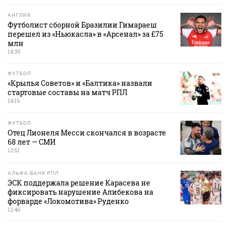
АНГЛИЯ
Футболист сборной Бразилии Гимараеш
перешел из «Ньюкасла» в «Арсенал» за £75
млн
14:35
ФУТБОЛ
«Крылья Советов» и «Балтика» назвали
стартовые составы на матч РПЛ
14:16
ФУТБОЛ
Отец Лионеля Месси скончался в возрасте
68 лет — СМИ
13:51
АЛЬФА-БАНК РПЛ
ЭСК поддержала решение Карасева не
фиксировать нарушение Алибекова на
форварде «Локомотива» Руденко
12:46