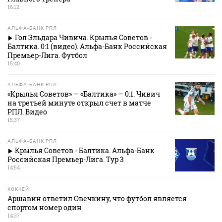
16:12
АЛЬФА-БАНК РПЛ
Гол Эльдара Чивича. Крылья Советов -
Балтика. 0:1 (видео). Альфа-Банк Российская
Премьер-Лига. Футбол
15:40
АЛЬФА-БАНК РПЛ
«Крылья Советов» — «Балтика» — 0:1. Чивич
на третьей минуте открыл счет в матче
РПЛ. Видео
15:37
АЛЬФА-БАНК РПЛ
Крылья Советов - Балтика. Альфа-Банк
Российская Премьер-Лига. Тур 3
14:54
ХОККЕЙ
Аршавин ответил Овечкину, что футбол является
спортом номер один
14:37