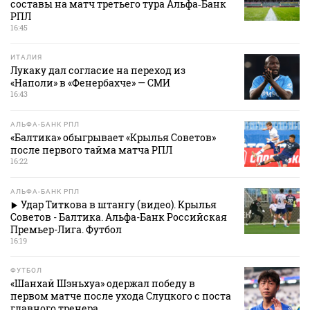
составы на матч третьего тура Альфа‑Банк
РПЛ
16:45
ИТАЛИЯ
Лукаку дал согласие на переход из
«Наполи» в «Фенербахче» — СМИ
16:43
АЛЬФА-БАНК РПЛ
«Балтика» обыгрывает «Крылья Советов»
после первого тайма матча РПЛ
16:22
АЛЬФА-БАНК РПЛ
Удар Титкова в штангу (видео). Крылья
Советов - Балтика. Альфа-Банк Российская
Премьер-Лига. Футбол
16:19
ФУТБОЛ
«Шанхай Шэньхуа» одержал победу в
первом матче после ухода Слуцкого с поста
главного тренера