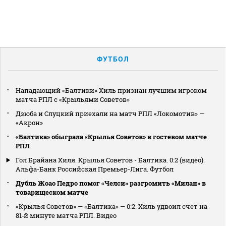
ФУТБОЛ
Нападающий «Балтики» Хиль признан лучшим игроком
матча РПЛ с «Крыльями Советов»
Дзюба и Слуцкий приехали на матч РПЛ «Локомотив» —
«Акрон»
«Балтика» обыграла «Крылья Советов» в гостевом матче
РПЛ
Гол Брайана Хиля. Крылья Советов - Балтика. 0:2 (видео).
Альфа-Банк Российская Премьер-Лига. Футбол
Дубль Жоао Педро помог «Челси» разгромить «Милан» в
товарищеском матче
«Крылья Советов» — «Балтика» — 0:2. Хиль удвоил счет на
81‑й минуте матча РПЛ. Видео