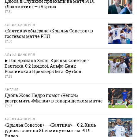
Дзюба и Слуцкий приехали на матч РПЛ
«Локомотив» — «Акрон»
17:31
АЛЬФА-БАНК РПЛ
«Балтика» обыграла «Крылья Советов» в
гостевом матче РПЛ
17:30
АЛЬФА-БАНК РПЛ
Гол Брайана Хиля. Крылья Советов -
Балтика. 0:2 (видео). Альфа-Банк
Российская Премьер-Лига. Футбол
17:29
АНГЛИЯ
Дубль Жоао Педро помог «Челси»
разгромить «Милан» в товарищеском матче
17:27
АЛЬФА-БАНК РПЛ
«Крылья Советов» — «Балтика» — 0:2. Хиль
удвоил счет на 81‑й минуте матча РПЛ.
Видео