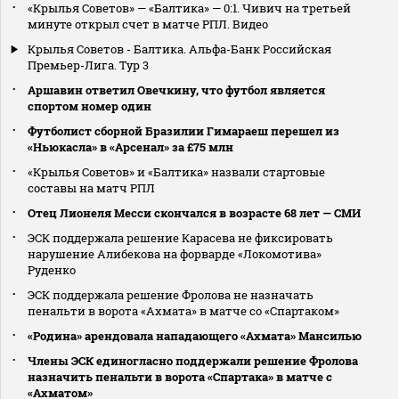
«Крылья Советов» — «Балтика» — 0:1. Чивич на третьей
минуте открыл счет в матче РПЛ. Видео
Крылья Советов - Балтика. Альфа-Банк Российская
Премьер-Лига. Тур 3
Аршавин ответил Овечкину, что футбол является
спортом номер один
Футболист сборной Бразилии Гимараеш перешел из
«Ньюкасла» в «Арсенал» за £75 млн
«Крылья Советов» и «Балтика» назвали стартовые
составы на матч РПЛ
Отец Лионеля Месси скончался в возрасте 68 лет — СМИ
ЭСК поддержала решение Карасева не фиксировать
нарушение Алибекова на форварде «Локомотива»
Руденко
ЭСК поддержала решение Фролова не назначать
пенальти в ворота «Ахмата» в матче со «Спартаком»
«Родина» арендовала нападающего «Ахмата» Мансилью
Члены ЭСК единогласно поддержали решение Фролова
назначить пенальти в ворота «Спартака» в матче с
«Ахматом»