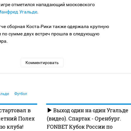
й игре отметился нападающий московского
Манфред Угальде
.
тче сборная Коста‑Рики также одержала крупную
 и по сумме двух встреч прошла в следующую
ира.
Комментировать
альде
Футбол
стартовал в
Выход один на один Угальде
-летний Полех
(видео). Спартак - Оренбург.
ю клуба!
FONBET Кубок России по