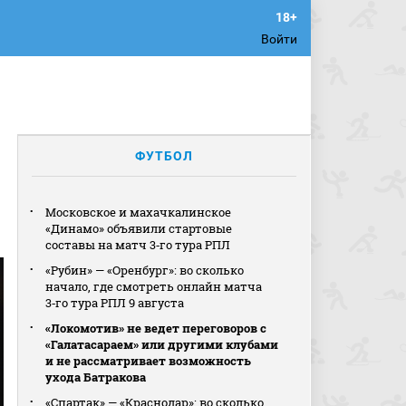
Войти
ФУТБОЛ
Московское и махачкалинское
«Динамо» объявили стартовые
составы на матч 3‑го тура РПЛ
«Рубин» — «Оренбург»: во сколько
начало, где смотреть онлайн матча
3‑го тура РПЛ 9 августа
«Локомотив» не ведет переговоров с
«Галатасараем» или другими клубами
и не рассматривает возможность
ухода Батракова
«Спартак» — «Краснодар»: во сколько