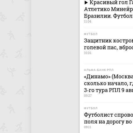
Красивый гол Г
Атлетико Минейро
Бразилии. Футбол
11:04
ФУТБОЛ
Защитник костром
голевой пас, вбро
10:16
АЛЬФА-БАНК РПЛ
«Динамо» (Москва
сколько начало, 
3‑го тура РПЛ 9 ав
09:27
ФУТБОЛ
Футболист спрово
поля на дорогу в
09:11