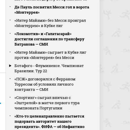
Де Пауль посвятил Месси гол в ворота
«Монтеррея»
«Интер Майами» без Месси проиграл
«Монтеррею» в Кубке лиг
«Локомотив» и «Галатасарай»
достигли соглашения по трансферу
Батракова — СМИ
«Интер Майами» сыграет в Кубке лиг
против «Монтеррея» без Месси
Ботафого - Флуминенсе. Чемпионат
Бразилии. Тур 22
«ПСЖ» договорился с Ферраном
Торресом об условиях личного
контракта — СМИ
«Спортинг» сыграл вничью с
«Эштрелой» в матче первого тура
чемпионата Португалии
«Кто‑то целенаправленно пытается
подорвать авторитет нашего
президента». ФИФА — об Инфантино