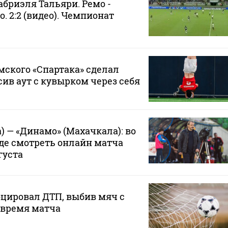
абриэля Тальяри. Ремо -
. 2:2 (видео). Чемпионат
ского «Спартака» сделал
сив аут с кувырком через себя
) — «Динамо» (Махачкала): во
где смотреть онлайн матча
густа
цировал ДТП, выбив мяч с
о время матча