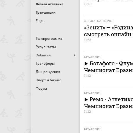
12:30
Легкая атлетика
Трансляции
Еще...
АЛЬФА-БАНК РПЛ
«Зенит» — «Родина
смотреть онлайн м
Телепрограмма
11:38
Результаты
События
БРАЗИЛИЯ
Ботафого - Флум
Трансферы
Чемпионат Брази
Дни рождения
11:13
Спорт и бизнес
Форум
БРАЗИЛИЯ
Ремо - Атлетико
Чемпионат Брази
11:12
БРАЗИЛИЯ