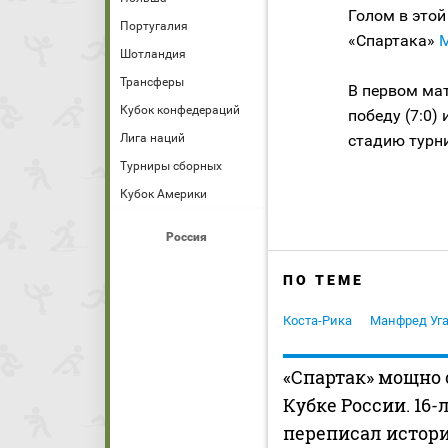
Голом в это
Португалия
«Спартака»
Шотландия
Трансферы
В первом ма
Кубок конфедераций
победу (7:0)
Лига наций
стадию турн
Турниры сборных
Кубок Америки
Россия
ПО ТЕМЕ
Коста-Рика
Манфред Уг
«Спартак» мощно 
Кубке России. 16
переписал истори