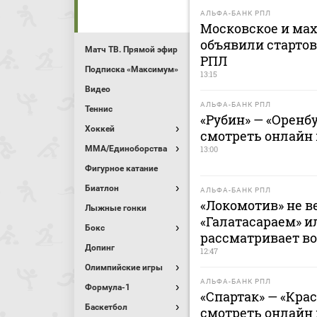
АЛЬФА-БАНК РПЛ
Московское и ма
объявили стартов
Матч ТВ. Прямой эфир
РПЛ
Подписка «Максимум»
13:15
Видео
АЛЬФА-БАНК РПЛ
Теннис
«Рубин» — «Оренбу
Хоккей
смотреть онлайн м
MMA/Единоборства
13:00
Фигурное катание
Биатлон
АЛЬФА-БАНК РПЛ
«Локомотив» не в
Лыжные гонки
«Галатасараем» и
Бокс
рассматривает во
Допинг
12:47
Олимпийские игры
АЛЬФА-БАНК РПЛ
Формула-1
«Спартак» — «Крас
Баскетбол
смотреть онлайн м