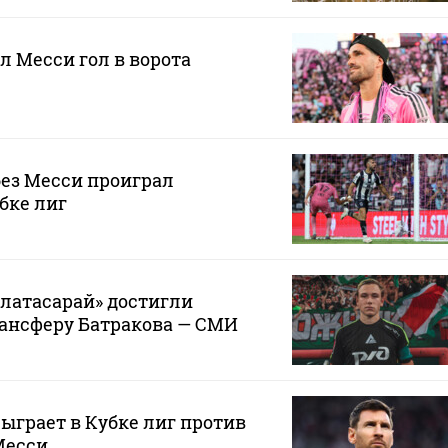
л Месси гол в ворота
ез Месси проиграл
бке лиг
алатасарай» достигли
рансферу Батракова — СМИ
ыграет в Кубке лиг против
Месси