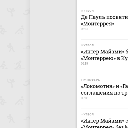
ФУТБОЛ
Де Пауль посвяти
«Монтеррея»
05:31
ФУТБОЛ
«Интер Майами» б
«Монтеррею» в Ку
05:19
ТРАНСФЕРЫ
«Локомотив» и «Г
соглашения по т
05:08
ФУТБОЛ
«Интер Майами» с
«Монтеррея» без 