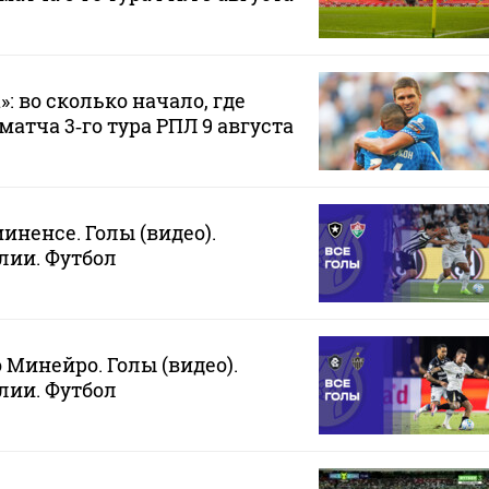
»: во сколько начало, где
атча 3‑го тура РПЛ 9 августа
иненсе. Голы (видео).
лии. Футбол
 Минейро. Голы (видео).
лии. Футбол