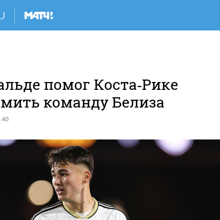
альде помог Коста‑Рике
омить команду Белиза
:40