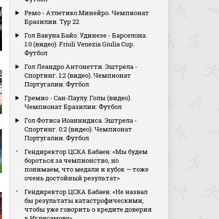
Ремо - Атлетико Минейро. Чемпионат
Бразилии. Тур 22
Гол Вакуна Байо. Удинезе - Барселона.
1:0 (видео). Friuli Venezia Giulia Cup.
Футбол
Гол Леандро Антонетти. Эштрела -
Спортинг. 1:2 (видео). Чемпионат
Португалии. Футбол
Гремио - Сан-Паулу. Голы (видео).
Чемпионат Бразилии. Футбол
Гол Фотиса Иоаннидиса. Эштрела -
Спортинг. 0:2 (видео). Чемпионат
Португалии. Футбол
Гендиректор ЦСКА Бабаев: «Мы будем
бороться за чемпионство, но
понимаем, что медали и кубок — тоже
очень достойный результат»
Гендиректор ЦСКА Бабаев: «Не назвал
бы результаты катастрофическими,
чтобы уже говорить о кредите доверия
к Игдисамову»