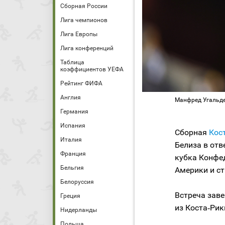
Сборная России
Лига чемпионов
Лига Европы
Лига конференций
Таблица
коэффициентов УЕФА
Рейтинг ФИФА
Англия
Манфред Угальде /
Германия
Испания
Сборная
Кос
Италия
Белиза в от
Франция
кубка Конфе
Бельгия
Америки и с
Белоруссия
Встреча заве
Греция
из Коста‑Рик
Нидерланды
Польша