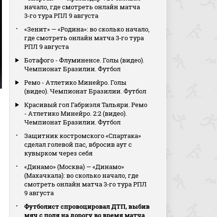
начало, где смотреть онлайн матча
3‑го тура РПЛ 9 августа
«Зенит» — «Родина»: во сколько начало,
где смотреть онлайн матча 3‑го тура
РПЛ 9 августа
Ботафого - Флуминенсе. Голы (видео).
Чемпионат Бразилии. Футбол
Ремо - Атлетико Минейро. Голы
(видео). Чемпионат Бразилии. Футбол
Красивый гол Габриэля Тальяри. Ремо
- Атлетико Минейро. 2:2 (видео).
Чемпионат Бразилии. Футбол
Защитник костромского «Спартака»
сделал голевой пас, вбросив аут с
кувырком через себя
«Динамо» (Москва) — «Динамо»
(Махачкала): во сколько начало, где
смотреть онлайн матча 3‑го тура РПЛ
9 августа
Футболист спровоцировал ДТП, выбив
мяч с поля на дорогу во время матча