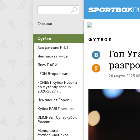
Главная
Футбол
ФУТБОЛ
Альфа-Банк РПЛ
Гол Уг
R
Чемпионат мира
разгр
Лига ПАРИ
Y
LEON-Вторая лига
26 марта 2025 08
FONBET Кубок России
по футболу сезона
2026-2027 гг.
Чемпионат Европы
Кубок PARI Премьер
OLIMPBET Суперкубок
России
Молодежная
футбольная лига