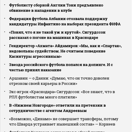
Футболисту сборной Англии Тони предъявлено
обвинение в нападении в клубе
Федерация футбола Албании отозвала поддержку
кандидатуры Инфантино на выборах президента ФИФА
«Понял, что я не такой уж и крутой». Сигурдссон
рассказал о погоне на машинах в Краснодаре
Гендиректор «Ахмата» Айдамиров: «Мы, как и «Спартак»,
недовольны судейством. Не считаем поведение
Касинтуры агрессивным»
Звезда российского футбола попался на допинге. И с
честью принял наказание
Аршавин — о Данни: «Думаю, что он точно доволен
отрезком своей карьеры в России»
Экс‑игрок «Краснодара» Сигурдссон: «Все знают, что в
РПЛ футболистам много платили»
В «Нижнем Новгороде» ответили на претензии в
сотрудничестве с агентом Андреевым
«Возможно, «Динамо» не совершает трансферы, потому
что Шварца устраивает нынешний состав» — Корнеев