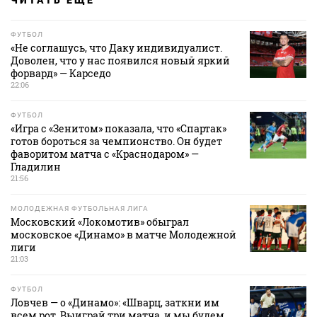
ЧИТАТЬ ЕЩЕ
ФУТБОЛ
«Не соглашусь, что Даку индивидуалист.
Доволен, что у нас появился новый яркий
форвард» — Карседо
22:06
ФУТБОЛ
«Игра с «Зенитом» показала, что «Спартак»
готов бороться за чемпионство. Он будет
фаворитом матча с «Краснодаром» —
Гладилин
21:56
МОЛОДЕЖНАЯ ФУТБОЛЬНАЯ ЛИГА
Московский «Локомотив» обыграл
московское «Динамо» в матче Молодежной
лиги
21:03
ФУТБОЛ
Ловчев — о «Динамо»: «Шварц, заткни им
всем рот. Выиграй три матча, и мы будем