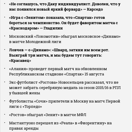
«Не соглашусь, что Даку индивидуалист. Доволен, что у
нас появился новый яркий форвард» — Карседо
«Игра с «Зенитом» показала, что «Спартак» готов
бороться за чемпионство. Он будет фаворитом матча с
«Краснодаром» — Гладилин
Московский «Локомотив» обыграл московское «Динамо»
в матче Молодежной лиги
Ловчев — о «Динамо»: «Шварц, заткни им всем рот.
Выиграй три матча, и мы будем тут говорить:
«Красавец»
«Алания» проведет первый матч на обновленном
Республиканском стадионе «Спартак» 15 августа
Экс‑футболист «Ростова» Новосельцев рассказал, что не
может забрать серебряную медаль за сезон‑2015/16 в РПЛ
у бывшей жены
Футболисты «Сочи» прилетели в Москву на матч Первой
лиги с «Торпедо»
«Ростов» обыграл «Зенит» в матче МФЛ
Мастантуоно перешел из «Реала» в «Фиорентину» на
правах аренды