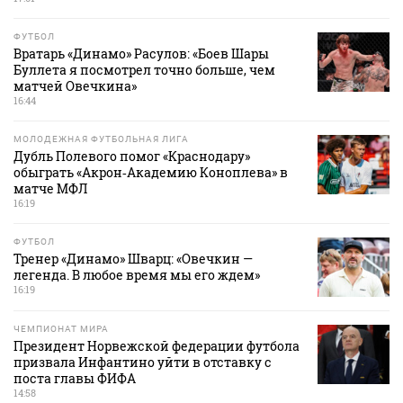
ФУТБОЛ
Вратарь «Динамо» Расулов: «Боев Шары
Буллета я посмотрел точно больше, чем
матчей Овечкина»
16:44
МОЛОДЕЖНАЯ ФУТБОЛЬНАЯ ЛИГА
Дубль Полевого помог «Краснодару»
обыграть «Акрон‑Академию Коноплева» в
матче МФЛ
16:19
ФУТБОЛ
Тренер «Динамо» Шварц: «Овечкин —
легенда. В любое время мы его ждем»
16:19
ЧЕМПИОНАТ МИРА
Президент Норвежской федерации футбола
призвала Инфантино уйти в отставку с
поста главы ФИФА
14:58