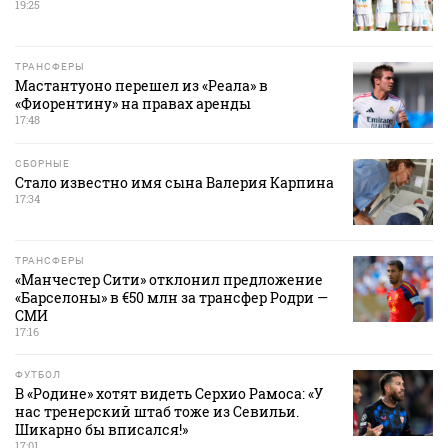
19:25
ТРАНСФЕРЫ
Мастантуоно перешел из «Реала» в
«Фиорентину» на правах аренды
17:48
СБОРНЫЕ
Стало известно имя сына Валерия Карпина
17:34
ТРАНСФЕРЫ
«Манчестер Сити» отклонил предложение
«Барселоны» в €50 млн за трансфер Родри —
СМИ
17:16
ФУТБОЛ
В «Родине» хотят видеть Серхио Рамоса: «У
нас тренерский штаб тоже из Севильи.
Шикарно бы вписался!»
17:01