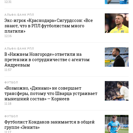
12:31
АЛЬФА-БАНК РПЛ
Экс‑игрок «Краснодара» Сигурдссон: «Все
знают, что в РПЛ футболистам много
платили»
12:16
АЛЬФА-БАНК РПЛ
В «Нижнем Новгороде» ответили на
претензии в сотрудничестве с агентом
Андреевым
11:57
ФУТБОЛ
«Возможно, «Динамо» не совершает
трансферы, потому что Шварца устраивает
нынешний состав» — Корнеев
11:18
ФУТБОЛ
Футболист Кондаков занимается в общей
группе «Зенита»
11:17