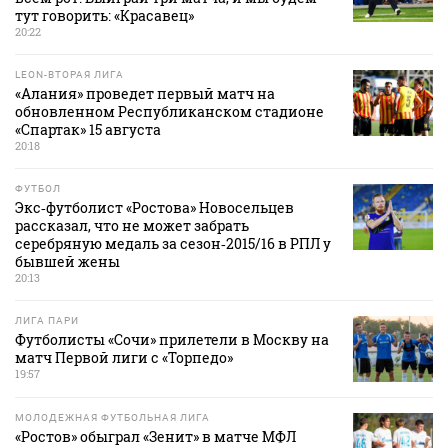
тут говорить: «Красавец»
20:22
LEON-ВТОРАЯ ЛИГА
«Алания» проведет первый матч на
обновленном Республиканском стадионе
«Спартак» 15 августа
20:18
ФУТБОЛ
Экс‑футболист «Ростова» Новосельцев
рассказал, что не может забрать
серебряную медаль за сезон‑2015/16 в РПЛ у
бывшей жены
20:13
ЛИГА ПАРИ
Футболисты «Сочи» прилетели в Москву на
матч Первой лиги с «Торпедо»
19:57
МОЛОДЕЖНАЯ ФУТБОЛЬНАЯ ЛИГА
«Ростов» обыграл «Зенит» в матче МФЛ