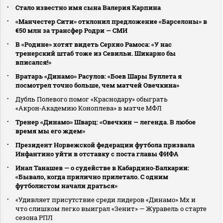
Стало известно имя сына Валерия Карпина
«Манчестер Сити» отклонил предложение «Барселоны» в
€50 млн за трансфер Родри — СМИ
В «Родине» хотят видеть Серхио Рамоса: «У нас
тренерский штаб тоже из Севильи. Шикарно бы
вписался!»
Вратарь «Динамо» Расулов: «Боев Шары Буллета я
посмотрел точно больше, чем матчей Овечкина»
Дубль Полевого помог «Краснодару» обыграть
«Акрон‑Академию Коноплева» в матче МФЛ
Тренер «Динамо» Шварц: «Овечкин — легенда. В любое
время мы его ждем»
Президент Норвежской федерации футбола призвала
Инфантино уйти в отставку с поста главы ФИФА
Инал Танашев — о судействе в Кабардино‑Балкарии:
«Бывало, когда прилично прилетало. С одним
футболистом начали драться»
«Удивляет присутствие среди лидеров «Динамо» Мх и
что слишком легко выиграл «Зенит» — Журавель о старте
сезона РПЛ