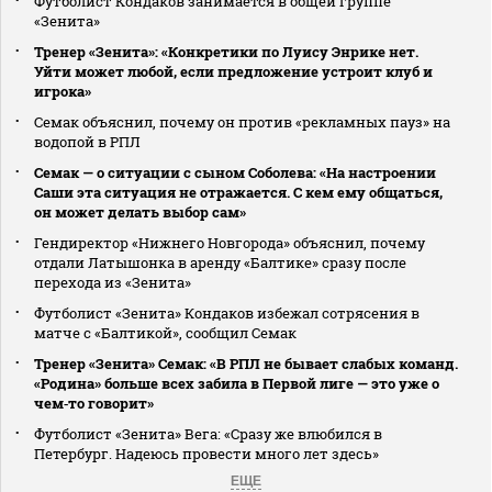
Футболист Кондаков занимается в общей группе
«Зенита»
Тренер «Зенита»: «Конкретики по Луису Энрике нет.
Уйти может любой, если предложение устроит клуб и
игрока»
Семак объяснил, почему он против «рекламных пауз» на
водопой в РПЛ
Семак — о ситуации с сыном Соболева: «На настроении
Саши эта ситуация не отражается. С кем ему общаться,
он может делать выбор сам»
Гендиректор «Нижнего Новгорода» объяснил, почему
отдали Латышонка в аренду «Балтике» сразу после
перехода из «Зенита»
Футболист «Зенита» Кондаков избежал сотрясения в
матче с «Балтикой», сообщил Семак
Тренер «Зенита» Семак: «В РПЛ не бывает слабых команд.
«Родина» больше всех забила в Первой лиге — это уже о
чем‑то говорит»
Футболист «Зенита» Вега: «Сразу же влюбился в
Петербург. Надеюсь провести много лет здесь»
ЕЩЕ