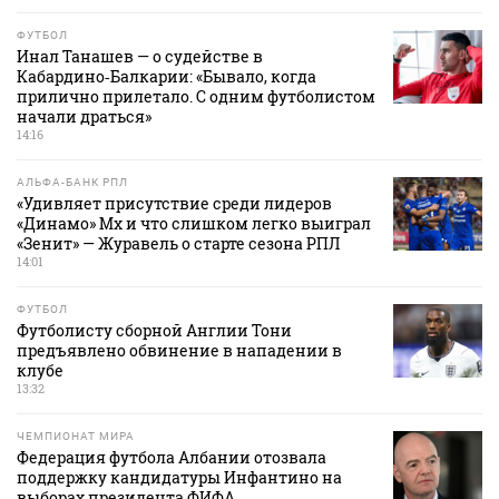
ФУТБОЛ
Инал Танашев — о судействе в
Кабардино‑Балкарии: «Бывало, когда
прилично прилетало. С одним футболистом
начали драться»
14:16
АЛЬФА-БАНК РПЛ
«Удивляет присутствие среди лидеров
«Динамо» Мх и что слишком легко выиграл
«Зенит» — Журавель о старте сезона РПЛ
14:01
ФУТБОЛ
Футболисту сборной Англии Тони
предъявлено обвинение в нападении в
клубе
13:32
ЧЕМПИОНАТ МИРА
Федерация футбола Албании отозвала
поддержку кандидатуры Инфантино на
выборах президента ФИФА