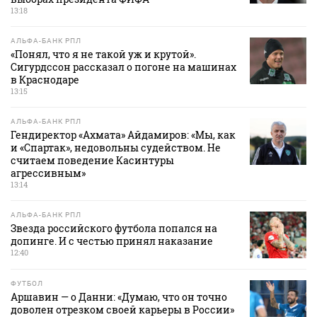
13:18
АЛЬФА-БАНК РПЛ
«Понял, что я не такой уж и крутой».
Сигурдссон рассказал о погоне на машинах
в Краснодаре
13:15
АЛЬФА-БАНК РПЛ
Гендиректор «Ахмата» Айдамиров: «Мы, как
и «Спартак», недовольны судейством. Не
считаем поведение Касинтуры
агрессивным»
13:14
АЛЬФА-БАНК РПЛ
Звезда российского футбола попался на
допинге. И с честью принял наказание
12:40
ФУТБОЛ
Аршавин — о Данни: «Думаю, что он точно
доволен отрезком своей карьеры в России»