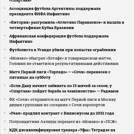
Ассоциация футбола Аргентины поддержала
президента ФИФА Инфантино
«Витория» разгромила «Атлетико Паранаэнсе» и вышла в
четвертьфинал Кубка Бразилии
Африканская конфедерация футбола поддержала
Инфантино
Футболиста в Уганде убили при попытке ограбления
«Монако» обыграл «Хетафе» в товарищеском матче,
Головин не отметился результативными действиями
Матч Первой лиги «Торпедо» — «Сочи» перенесен с
пятницы на субботу
«Если Даку начнет забивать по 15 мячей за сезон, у
«Спартака» пойдет борьба за чемпионство» — Радимов
ФК «Сочи» отправится на матч Первой лиги в Москву
двумя группами из соседних с Сочи аэропортов
«Реал» продлил контракт с Винисиусом до 2032 года
Полузащитник Аклиуш перешел из «Монако» в «ПСЖ»
КДК дисквалифицировал тренера «Уфы» Тетрадзе на