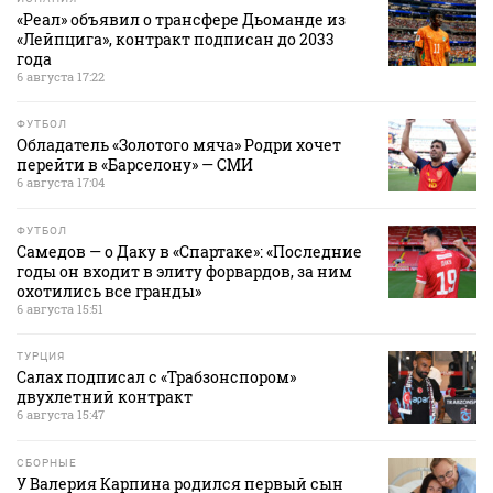
«Реал» объявил о трансфере Дьоманде из
«Лейпцига», контракт подписан до 2033
года
6 августа 17:22
ФУТБОЛ
Обладатель «Золотого мяча» Родри хочет
перейти в «Барселону» — СМИ
6 августа 17:04
ФУТБОЛ
Самедов — о Даку в «Спартаке»: «Последние
годы он входит в элиту форвардов, за ним
охотились все гранды»
6 августа 15:51
ТУРЦИЯ
Салах подписал с «Трабзонспором»
двухлетний контракт
6 августа 15:47
СБОРНЫЕ
У Валерия Карпина родился первый сын