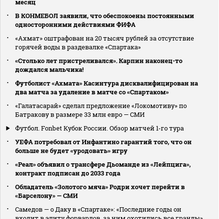
месяц
В КОНМЕБОЛ заявили, что обеспокоены постоянными
односторонними действиями ФИФА
«Ахмат» оштрафован на 20 тысяч рублей за отсутствие
горячей воды в раздевалке «Спартака»
«Столько лет пристреливался». Карпин наконец-то
дождался мальчика!
Футболист «Ахмата» Касинтура дисквалифицирован на
два матча за удаление в матче со «Спартаком»
«Галатасарай» сделал предложение «Локомотиву» по
Батракову в размере 33 млн евро — СМИ
Футбол. Fonbet Кубок России. Обзор матчей 1-го тура
УЕФА потребовал от Инфантино гарантий того, что он
больше не будет «уродовать» игру
«Реал» объявил о трансфере Дьоманде из «Лейпцига»,
контракт подписан до 2033 года
Обладатель «Золотого мяча» Родри хочет перейти в
«Барселону» — СМИ
Самедов — о Даку в «Спартаке»: «Последние годы он
входит в элиту форвардов, за ним охотились все гранды»