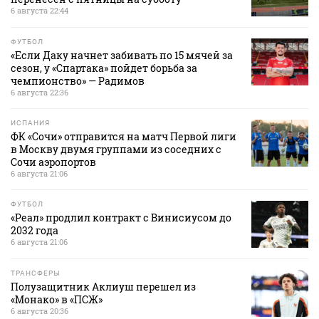
6 августа 22:44
ФУТБОЛ
«Если Даку начнет забивать по 15 мячей за
сезон, у «Спартака» пойдет борьба за
чемпионство» — Радимов
6 августа 22:36
ИСПАНИЯ
ФК «Сочи» отправится на матч Первой лиги
в Москву двумя группами из соседних с
Сочи аэропортов
6 августа 21:06
ФУТБОЛ
«Реал» продлил контракт с Винисиусом до
2032 года
6 августа 21:06
ТРАНСФЕРЫ
Полузащитник Аклиуш перешел из
«Монако» в «ПСЖ»
6 августа 20:36