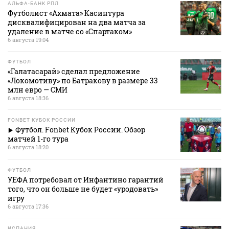
АЛЬФА-БАНК РПЛ
Футболист «Ахмата» Касинтура
дисквалифицирован на два матча за
удаление в матче со «Спартаком»
6 августа 19:04
ФУТБОЛ
«Галатасарай» сделал предложение
«Локомотиву» по Батракову в размере 33
млн евро — СМИ
6 августа 18:36
FONBET КУБОК РОССИИ
Футбол. Fonbet Кубок России. Обзор
матчей 1-го тура
6 августа 18:20
ФУТБОЛ
УЕФА потребовал от Инфантино гарантий
того, что он больше не будет «уродовать»
игру
6 августа 17:36
ИСПАНИЯ