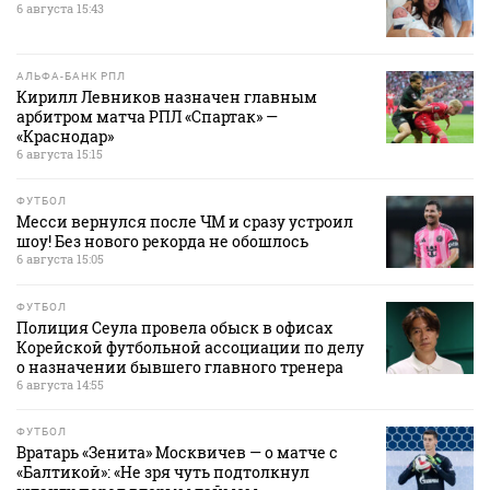
6 августа 15:43
АЛЬФА-БАНК РПЛ
Кирилл Левников назначен главным
арбитром матча РПЛ «Спартак» —
«Краснодар»
6 августа 15:15
ФУТБОЛ
Месси вернулся после ЧМ и сразу устроил
шоу! Без нового рекорда не обошлось
6 августа 15:05
ФУТБОЛ
Полиция Сеула провела обыск в офисах
Корейской футбольной ассоциации по делу
о назначении бывшего главного тренера
6 августа 14:55
ФУТБОЛ
Вратарь «Зенита» Москвичев — о матче с
«Балтикой»: «Не зря чуть подтолкнул