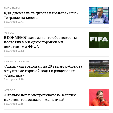
ЛИГА ПАРИ
КДК дисквалифицировал тренера «Уфы»
Тетрадзе на месяц
6 августа 19:41
ФУТБОЛ
В КОНМЕБОЛ заявили, что обеспокоены
постоянными односторонними
действиями ФИФА
6 августа 19:32
АЛЬФА-БАНК РПЛ
«Ахмат» оштрафован на 20 тысяч рублей за
отсутствие горячей воды в раздевалке
«Спартака»
6 августа 19:18
ФУТБОЛ
«Столько лет пристреливался». Карпин
наконец-то дождался мальчика!
6 августа 19:15