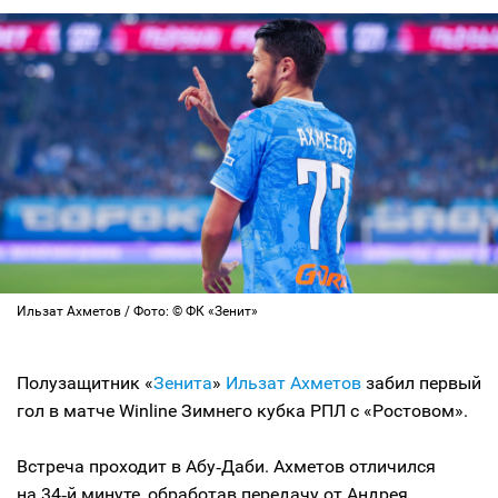
Ильзат Ахметов / Фото: © ФК «Зенит»
Полузащитник «
Зенита
»
Ильзат Ахметов
забил первый
гол в матче Winline Зимнего кубка РПЛ с «Ростовом».
Встреча проходит в Абу‑Даби. Ахметов отличился
на 34‑й минуте, обработав передачу от Андрея