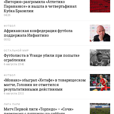
«Витория» разгромила «Атлетико
Паранаэнсе» и вышла в четвертьфинал
Кубка Бразилии
04:25
ФУТБОЛ
Африканская конфедерация футбола
поддержала Инфантино
00:52
ОСТАЛЬНОЙ МИР
Футболиста в Уганде убили при попытке
ограбления
6 августа 23:41
ФУТБОЛ
«Монако» обыграл «Хетафе» в товарищеском
матче, Головин не отметился
результативными действиями
6 августа 23:11
ЛИГА ПАРИ
Матч Первой лиги «Торпедо» — «Сочи»
перенесен с пятницы на субботу