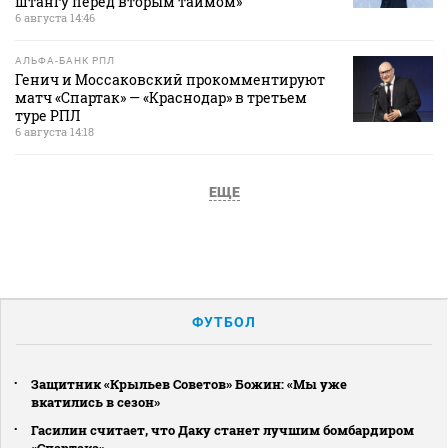
штангу перед вторым таймом»
6 августа 14:46
АЛЬФА-БАНК РПЛ
Генич и Моссаковский прокомментируют
матч «Спартак» — «Краснодар» в третьем
туре РПЛ
6 августа 14:18
ЕЩЕ
ФУТБОЛ
Защитник «Крыльев Советов» Божин: «Мы уже
вкатились в сезон»
Гасилин считает, что Даку станет лучшим бомбардиром
«Спартака»