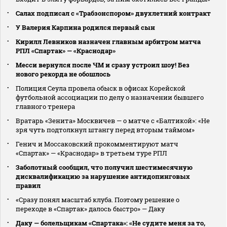
Салах подписал с «Трабзонспором» двухлетний контракт
У Валерия Карпина родился первый сын
Кирилл Левников назначен главным арбитром матча
РПЛ «Спартак» — «Краснодар»
Месси вернулся после ЧМ и сразу устроил шоу! Без
нового рекорда не обошлось
Полиция Сеула провела обыск в офисах Корейской
футбольной ассоциации по делу о назначении бывшего
главного тренера
Вратарь «Зенита» Москвичев — о матче с «Балтикой»: «Не
зря чуть подтолкнул штангу перед вторым таймом»
Генич и Моссаковский прокомментируют матч
«Спартак» — «Краснодар» в третьем туре РПЛ
Заболотный сообщил, что получил шестимесячную
дисквалификацию за нарушение антидопинговых
правил
«Сразу понял масштаб клуба. Поэтому решение о
переходе в «Спартак» далось быстро» — Даку
Даку — болельщикам «Спартака»: «Не судите меня за то,