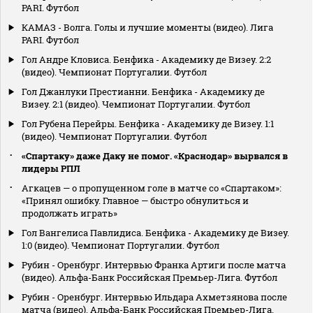
PARI. Футбол
КАМАЗ - Волга. Голы и лучшие моменты (видео). Лига
PARI. Футбол
Гол Андре Кловиса. Бенфика - Академику де Визеу. 2:2
(видео). Чемпионат Португалии. Футбол
Гол Джанлуки Престианни. Бенфика - Академику де
Визеу. 2:1 (видео). Чемпионат Португалии. Футбол
Гол Рубена Перейры. Бенфика - Академику де Визеу. 1:1
(видео). Чемпионат Португалии. Футбол
«Спартаку» даже Даку не помог. «Краснодар» вырвался в
лидеры РПЛ
Агкацев — о пропущенном голе в матче со «Спартаком»:
«Принял ошибку. Главное — быстро обнулиться и
продолжать играть»
Гол Вангелиса Павлидиса. Бенфика - Академику де Визеу.
1:0 (видео). Чемпионат Португалии. Футбол
Рубин - Оренбург. Интервью Франка Артиги после матча
(видео). Альфа-Банк Российская Премьер-Лига. Футбол
Рубин - Оренбург. Интервью Ильдара Ахметзянова после
матча (видео). Альфа-Банк Российская Премьер-Лига.