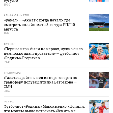
Аугусто
10:30
АЛЬФА-БАНК РПЛ
«Факел» — «Ахмат»: когда начало, где
смотреть онлайн матч 3‑го тура РПЛ 10
августа
10:01
ФУТБОЛ
«Первые игры были на нервах, нужно было
немножко адаптироваться» — футболист
«Родины» Егорычев
09:46
ТРАНСФЕРЫ
«Галатасарай» вышел из переговоров по
трансферу полузащитника Батракова —
СМИ
08:52
ФУТБОЛ
Футболист «Родины» Максименко: «Поняли,
что можем выше встречать «Зенит», не