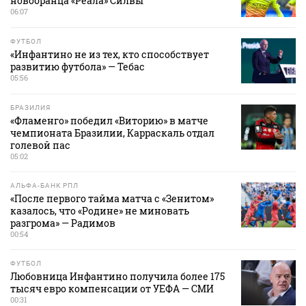
новобранца «Реала» Силвы
06:07
ФУТБОЛ
«Инфантино не из тех, кто способствует
развитию футбола» — Тебас
05:56
БРАЗИЛИЯ
«Фламенго» победил «Виторию» в матче
чемпионата Бразилии, Карраскаль отдал
голевой пас
05:02
АЛЬФА-БАНК РПЛ
«После первого тайма матча с «Зенитом»
казалось, что «Родине» не миновать
разгрома» — Радимов
00:54
ФУТБОЛ
Любовница Инфантино получила более 175
тысяч евро компенсации от УЕФА — СМИ
00:31