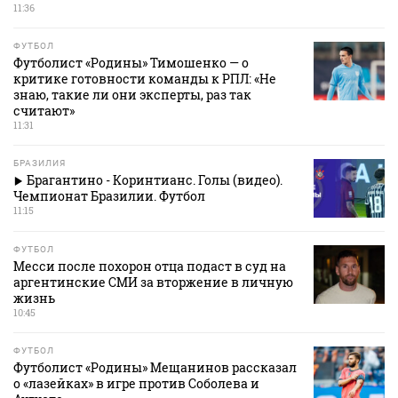
11:36
ФУТБОЛ
Футболист «Родины» Тимошенко — о
критике готовности команды к РПЛ: «Не
знаю, такие ли они эксперты, раз так
считают»
11:31
БРАЗИЛИЯ
Брагантино - Коринтианс. Голы (видео).
Чемпионат Бразилии. Футбол
11:15
ФУТБОЛ
Месси после похорон отца подаст в суд на
аргентинские СМИ за вторжение в личную
жизнь
10:45
ФУТБОЛ
Футболист «Родины» Мещанинов рассказал
о «лазейках» в игре против Соболева и