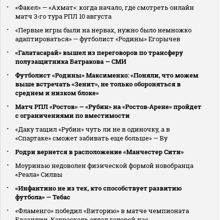
«Факел» — «Ахмат»: когда начало, где смотреть онлайн
матч 3‑го тура РПЛ 10 августа
«Первые игры были на нервах, нужно было немножко
адаптироваться» — футболист «Родины» Егорычев
«Галатасарай» вышел из переговоров по трансферу
полузащитника Батракова — СМИ
Футболист «Родины» Максименко: «Поняли, что можем
выше встречать «Зенит», не только обороняться в
среднем и низком блоке»
Матч РПЛ «Ростов» — «Рубин» на «Ростов‑Арене» пройдет
с ограничениями по вместимости
«Даку тащил «Рубин» чуть ли не в одиночку, а в
«Спартаке» сможет забивать еще больше» — Ву
Родри вернется в расположение «Манчестер Сити»
Моуринью недоволен физической формой новобранца
«Реала» Силвы
«Инфантино не из тех, кто способствует развитию
футбола» — Тебас
«Фламенго» победил «Виторию» в матче чемпионата
Бразилии, Карраскаль отдал голевой пас