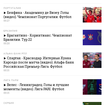
ПОРТУГАЛИЯ
Бенфика - Академику де Визеу. Голы
(видео). Чемпионат Португалии. Футбол
00:27
БРАЗИЛИЯ
Брагантино - Коринтианс. Чемпионат
Бразилии. Тур 22
00:20
АЛЬФА-БАНК РПЛ
Спартак - Краснодар. Интервью Хуана
Карседо после матча (видео). Альфа-Банк
Российская Премьер-Лига. Футбол
00:15
ЛИГА ПАРИ
Велес - Ленинградец. Голы и лучшие
моменты (видео). Лига PARI. Футбол
00:15
СЕРБИЯ