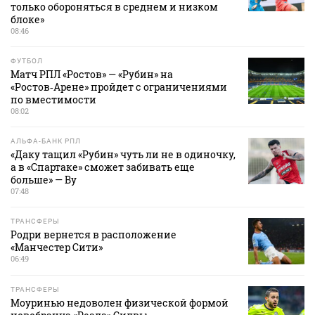
только обороняться в среднем и низком
блоке»
08:46
ФУТБОЛ
Матч РПЛ «Ростов» — «Рубин» на
«Ростов‑Арене» пройдет с ограничениями
по вместимости
08:02
АЛЬФА-БАНК РПЛ
«Даку тащил «Рубин» чуть ли не в одиночку,
а в «Спартаке» сможет забивать еще
больше» — Ву
07:48
ТРАНСФЕРЫ
Родри вернется в расположение
«Манчестер Сити»
06:49
ТРАНСФЕРЫ
Моуринью недоволен физической формой