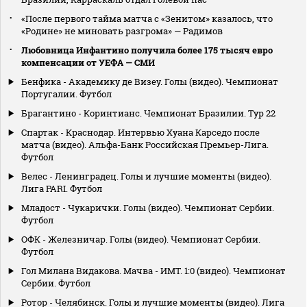
«После первого тайма матча с «Зенитом» казалось, что
«Родине» не миновать разгрома» — Радимов
Любовница Инфантино получила более 175 тысяч евро
компенсации от УЕФА — СМИ
Бенфика - Академику де Визеу. Голы (видео). Чемпионат
Португалии. Футбол
Брагантино - Коринтианс. Чемпионат Бразилии. Тур 22
Спартак - Краснодар. Интервью Хуана Карседо после
матча (видео). Альфа-Банк Российская Премьер-Лига.
Футбол
Велес - Ленинградец. Голы и лучшие моменты (видео).
Лига PARI. Футбол
Младост - Чукарички. Голы (видео). Чемпионат Сербии.
Футбол
ОФК - Железничар. Голы (видео). Чемпионат Сербии.
Футбол
Гол Милана Видакова. Мачва - ИМТ. 1:0 (видео). Чемпионат
Сербии. Футбол
Ротор - Челябинск. Голы и лучшие моменты (видео). Лига