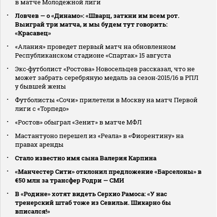
в матче Молодежной лиги
Ловчев — о «Динамо»: «Шварц, заткни им всем рот.
Выиграй три матча, и мы будем тут говорить:
«Красавец»
«Алания» проведет первый матч на обновленном
Республиканском стадионе «Спартак» 15 августа
Экс‑футболист «Ростова» Новосельцев рассказал, что не
может забрать серебряную медаль за сезон‑2015/16 в РПЛ
у бывшей жены
Футболисты «Сочи» прилетели в Москву на матч Первой
лиги с «Торпедо»
«Ростов» обыграл «Зенит» в матче МФЛ
Мастантуоно перешел из «Реала» в «Фиорентину» на
правах аренды
Стало известно имя сына Валерия Карпина
«Манчестер Сити» отклонил предложение «Барселоны» в
€50 млн за трансфер Родри — СМИ
В «Родине» хотят видеть Серхио Рамоса: «У нас
тренерский штаб тоже из Севильи. Шикарно бы
вписался!»