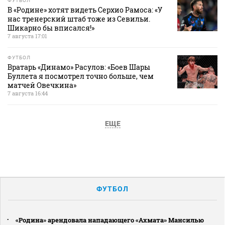
ФУТБОЛ
В «Родине» хотят видеть Серхио Рамоса: «У
нас тренерский штаб тоже из Севильи.
Шикарно бы вписался!»
7 августа 17:01
ФУТБОЛ
Вратарь «Динамо» Расулов: «Боев Шары
Буллета я посмотрел точно больше, чем
матчей Овечкина»
7 августа 16:44
ЕЩЕ
ФУТБОЛ
«Родина» арендовала нападающего «Ахмата» Мансилью