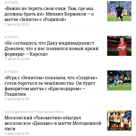
ФУТБОЛ
«Важно не терять свои очки. Там, где мы
должны брать их». Михаил Кержаков — о
матче «Зенита» с «Родиной»
7 августа 22:31
ФУТБОЛ
«Не соглашусь, что Даку индивидуалист.
Доволен, что у нас появился новый яркий
форвард» — Карседо
7 августа 22:06
ФУТБОЛ
«Игра с «Зенитом» показала, что «Спартак»
готов бороться за чемпионство. Он будет
фаворитом матча с «Краснодаром» —
Гладилин
7 августа 21:56
МОЛОДЕЖНАЯ ФУТБОЛЬНАЯ ЛИГА
Московский «Локомотив» обыграл
московское «Динамо» в матче Молодежной
лиги
7 августа 21:03