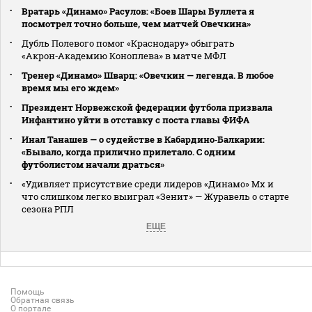
Вратарь «Динамо» Расулов: «Боев Шары Буллета я
посмотрел точно больше, чем матчей Овечкина»
Дубль Полевого помог «Краснодару» обыграть
«Акрон‑Академию Коноплева» в матче МФЛ
Тренер «Динамо» Шварц: «Овечкин — легенда. В любое
время мы его ждем»
Президент Норвежской федерации футбола призвала
Инфантино уйти в отставку с поста главы ФИФА
Инал Танашев — о судействе в Кабардино‑Балкарии:
«Бывало, когда прилично прилетало. С одним
футболистом начали драться»
«Удивляет присутствие среди лидеров «Динамо» Мх и
что слишком легко выиграл «Зенит» — Журавель о старте
сезона РПЛ
ЕЩЕ
Помощь
Обратная связь
О портале