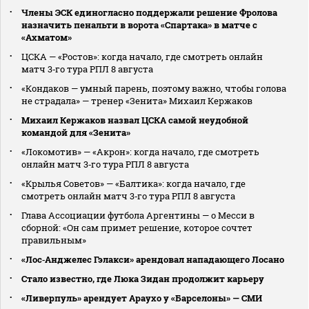
Члены ЭСК единогласно поддержали решение Фролова
назначить пенальти в ворота «Спартака» в матче с
«Ахматом»
ЦСКА — «Ростов»: когда начало, где смотреть онлайн
матч 3‑го тура РПЛ 8 августа
«Кондаков — умный парень, поэтому важно, чтобы голова
не страдала» — тренер «Зенита» Михаил Кержаков
Михаил Кержаков назвал ЦСКА самой неудобной
командой для «Зенита»
«Локомотив» — «Акрон»: когда начало, где смотреть
онлайн матч 3‑го тура РПЛ 8 августа
«Крылья Советов» — «Балтика»: когда начало, где
смотреть онлайн матч 3‑го тура РПЛ 8 августа
Глава Ассоциации футбола Аргентины — о Месси в
сборной: «Он сам примет решение, которое сочтет
правильным»
«Лос‑Анджелес Гэлакси» арендовал нападающего Лосано
Стало известно, где Люка Зидан продолжит карьеру
«Ливерпуль» арендует Араухо у «Барселоны» — СМИ