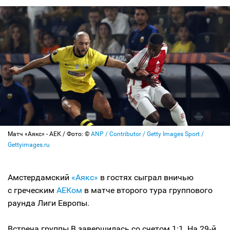
Матч «Аякс» - АЕК / Фото: ©
ANP / Contributor / Getty Images Sport /
Gettyimages.ru
Амстердамский
«Аякс»
в гостях сыграл вничью
с греческим
АЕКом
в матче второго тура группового
раунда Лиги Европы.
Встреча группы В завершилась со счетом 1:1. На 29‑й