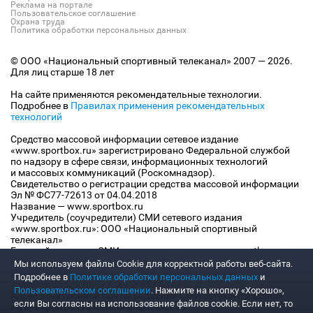
Реклама на портале
Пользовательское соглашение
Охрана труда
Политика обработки персональных данных
© ООО «Национальный спортивный телеканал» 2007 — 2026.
Для лиц старше 18 лет
На сайте применяются рекомендательные технологии.
Подробнее в
Правилах применения рекомендательных
технологий
Средство массовой информации сетевое издание
«www.sportbox.ru» зарегистрировано Федеральной службой
по надзору в сфере связи, информационных технологий
и массовых коммуникаций (Роскомнадзор).
Свидетельство о регистрации средства массовой информации
Эл № ФС77-72613 от 04.04.2018
Название — www.sportbox.ru
Учредитель (соучредители) СМИ сетевого издания
«www.sportbox.ru»: ООО «Национальный спортивный
телеканал»
Главный редактор СМИ сетевого издания «www.sportbox.ru»:
Конов В.А.
Мы используем файлы Сookie для корректной работы веб-сайта.
Номер телефона редакции СМИ сетевого издания
Подробнее в
Политике обработки персональных данных
и
«www.sportbox.ru»: +7 (495) 653 8419
Пользовательском соглашении
. Нажмите на кнопку «Хорошо»,
Адрес электронной почты редакции СМИ сетевого издания
если Вы согласны на использование файлов cookie. Если нет, то
«www.sportbox.ru»: editor@sportbox.ru