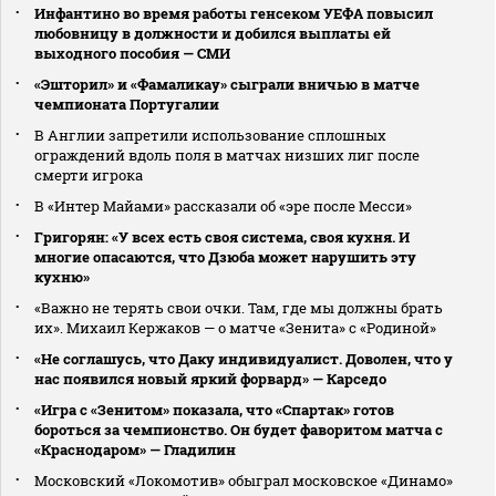
Инфантино во время работы генсеком УЕФА повысил
любовницу в должности и добился выплаты ей
выходного пособия — СМИ
«Эшторил» и «Фамаликау» сыграли вничью в матче
чемпионата Португалии
В Англии запретили использование сплошных
ограждений вдоль поля в матчах низших лиг после
смерти игрока
В «Интер Майами» рассказали об «эре после Месси»
Григорян: «У всех есть своя система, своя кухня. И
многие опасаются, что Дзюба может нарушить эту
кухню»
«Важно не терять свои очки. Там, где мы должны брать
их». Михаил Кержаков — о матче «Зенита» с «Родиной»
«Не соглашусь, что Даку индивидуалист. Доволен, что у
нас появился новый яркий форвард» — Карседо
«Игра с «Зенитом» показала, что «Спартак» готов
бороться за чемпионство. Он будет фаворитом матча с
«Краснодаром» — Гладилин
Московский «Локомотив» обыграл московское «Динамо»