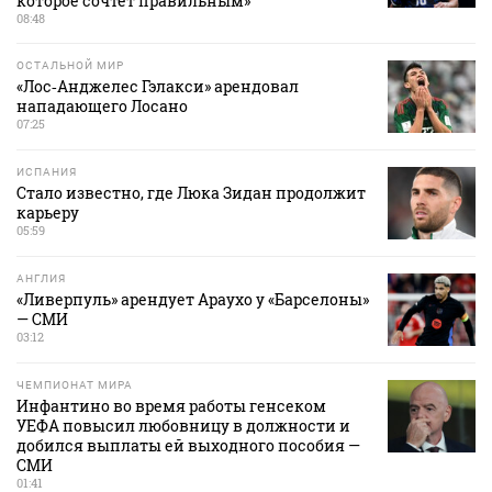
которое сочтет правильным»
08:48
ОСТАЛЬНОЙ МИР
«Лос‑Анджелес Гэлакси» арендовал
нападающего Лосано
07:25
ИСПАНИЯ
Стало известно, где Люка Зидан продолжит
карьеру
05:59
АНГЛИЯ
«Ливерпуль» арендует Араухо у «Барселоны»
— СМИ
03:12
ЧЕМПИОНАТ МИРА
Инфантино во время работы генсеком
УЕФА повысил любовницу в должности и
добился выплаты ей выходного пособия —
СМИ
01:41