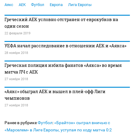
Аякс
АЕК
Футбол
Европа
Лига Европы
Греческий АЕК условно отстранен от еврокубков на
один сезон
22 февраля 2019
УЕФА начал расследование в отношении АЕК и «Аякса»
28 ноября 2018
Греческая полиция избила фанатов «Аякса» во время
матча ЛЧ с АЕК
27 ноября 2018
«Аякс» обыграл АЕК и вышел в плей-офф Лиги
чемпионов
27 ноября 2018
Ранее в рубрике
Футбол
:
«Брайтон» сыграл вничью с
«Марселем» в Лиге Европы, уступая по ходу матча 0:2