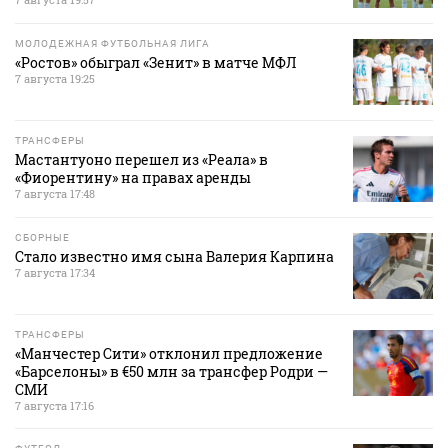
МОЛОДЕЖНАЯ ФУТБОЛЬНАЯ ЛИГА
«Ростов» обыграл «Зенит» в матче МФЛ
7 августа 19:25
ТРАНСФЕРЫ
Мастантуоно перешел из «Реала» в
«Фиорентину» на правах аренды
7 августа 17:48
СБОРНЫЕ
Стало известно имя сына Валерия Карпина
7 августа 17:34
ТРАНСФЕРЫ
«Манчестер Сити» отклонил предложение
«Барселоны» в €50 млн за трансфер Родри —
СМИ
7 августа 17:16