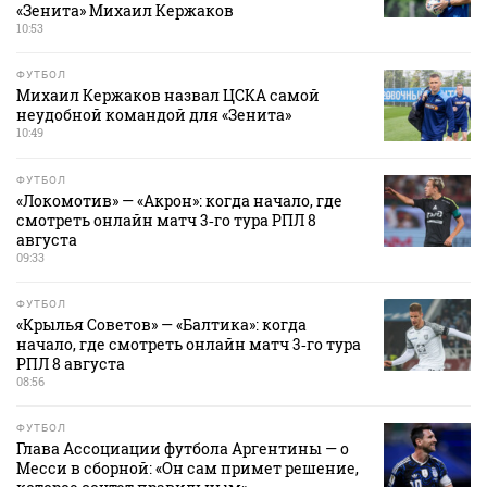
«Зенита» Михаил Кержаков
10:53
ФУТБОЛ
Михаил Кержаков назвал ЦСКА самой
неудобной командой для «Зенита»
10:49
ФУТБОЛ
«Локомотив» — «Акрон»: когда начало, где
смотреть онлайн матч 3‑го тура РПЛ 8
августа
09:33
ФУТБОЛ
«Крылья Советов» — «Балтика»: когда
начало, где смотреть онлайн матч 3‑го тура
РПЛ 8 августа
08:56
ФУТБОЛ
Глава Ассоциации футбола Аргентины — о
Месси в сборной: «Он сам примет решение,