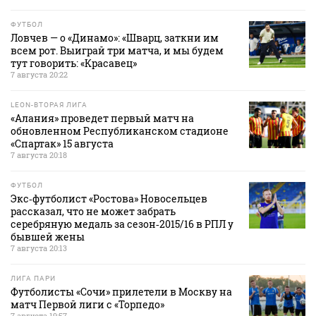
ФУТБОЛ
Ловчев — о «Динамо»: «Шварц, заткни им
всем рот. Выиграй три матча, и мы будем
тут говорить: «Красавец»
7 августа 20:22
LEON-ВТОРАЯ ЛИГА
«Алания» проведет первый матч на
обновленном Республиканском стадионе
«Спартак» 15 августа
7 августа 20:18
ФУТБОЛ
Экс‑футболист «Ростова» Новосельцев
рассказал, что не может забрать
серебряную медаль за сезон‑2015/16 в РПЛ у
бывшей жены
7 августа 20:13
ЛИГА ПАРИ
Футболисты «Сочи» прилетели в Москву на
матч Первой лиги с «Торпедо»
7 августа 19:57