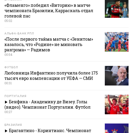
«Фламенго» победил «Виторию» в матче
чемпионата Бразилии, Карраскаль отдал
голевой пас
05:02
АЛЬФА-БАНК РПЛ
«После первого тайма матча с «Зенитом»
казалось, что «Родине» не миновать
разгрома» — Радимов
00:54
ФУТБОЛ
Любовница Инфантино получила более 175
тысяч евро компенсации от УЕФА — СМИ
00:31
ПОРТУГАЛИЯ
Бенфика - Академику де Визеу. Голы
(видео). Чемпионат Португалии. Футбол
00:27
БРАЗИЛИЯ
Брагантино - Коринтианс. Чемпионат