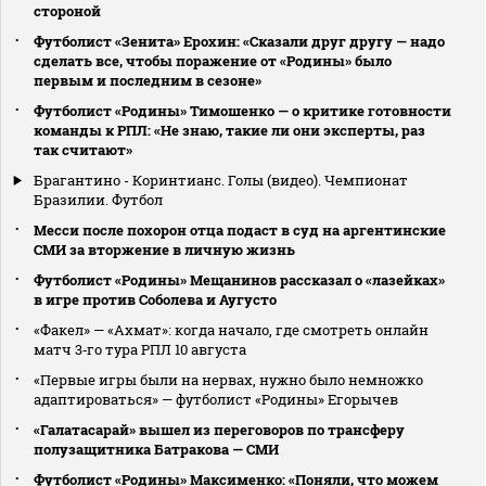
стороной
Футболист «Зенита» Ерохин: «Сказали друг другу — надо
сделать все, чтобы поражение от «Родины» было
первым и последним в сезоне»
Футболист «Родины» Тимошенко — о критике готовности
команды к РПЛ: «Не знаю, такие ли они эксперты, раз
так считают»
Брагантино - Коринтианс. Голы (видео). Чемпионат
Бразилии. Футбол
Месси после похорон отца подаст в суд на аргентинские
СМИ за вторжение в личную жизнь
Футболист «Родины» Мещанинов рассказал о «лазейках»
в игре против Соболева и Аугусто
«Факел» — «Ахмат»: когда начало, где смотреть онлайн
матч 3‑го тура РПЛ 10 августа
«Первые игры были на нервах, нужно было немножко
адаптироваться» — футболист «Родины» Егорычев
«Галатасарай» вышел из переговоров по трансферу
полузащитника Батракова — СМИ
Футболист «Родины» Максименко: «Поняли, что можем