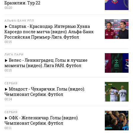
Бразилии. Тур 22
00:20
АЛЬФА-БАНК РПЛ
Спартак - Краснодар. Интервью Хуана
Карседо после матча (видео). Альфа-Банк
Российская Премьер-Лига. Футбол
00:15
ЛИГА ПАРИ
Велес - Ленинградец. Голы и лучшие
моменты (видео). Лига PARI. Футбол
00:15
СЕРБИЯ
Младост - Чукарички. Голы (видео).
Чемпионат Сербии. Футбол
00:14
СЕРБИЯ
ОФК - Железничар. Голы (видео).
Чемпионат Сербии. Футбол
00:11