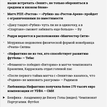
выше встречать «Зенит», не только обороняться в
среднем и низком блоке»
Матч РПЛ «Ростов» — «Рубин» на «Ростов‑Арене» пройдет
с ограничениями по вместимости
«Даку тащил «Рубин» чуть ли не в одиночку, а в
«Спартаке» сможет забивать еще больше» — Ву
Родри вернется в расположение «Манчестер Сити»
Моуринью недоволен физической формой новобранца
«Реала» Силвы
«Инфантино не из тех, кто способствует развитию
футбола» — Тебас
«Фламенго» победил «Виторию» в матче чемпионата
Бразилии, Карраскаль отдал голевой пас
«После первого тайма матча с «Зенитом» казалось, что
«Родине» не миновать разгрома» — Радимов
Любовница Инфантино получила более 175 тысяч евро
компенсации от УЕФА — СМИ
Бенфика - Академику де Визеу. Голы (видео). Чемпионат
Португалии. Футбол