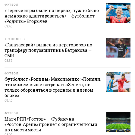
ФУТБОЛ
«Первые игры были на нервах, нужно было
немножко адаптироваться» — футболист
«Родины» Егорычев
09:46
ТРАНСФЕРЫ
«Галатасарай» вышел из переговоров по
трансферу полузащитника Батракова —
СМИ
08:52
ФУТБОЛ
Футболист «Родины» Максименко: «Поняли,
что можем выше встречать «Зенит», не
только обороняться в среднем и низком
блоке»
08:46
ФУТБОЛ
Матч РПЛ «Ростов» — «Рубин» на
«Ростов‑Арене» пройдет с ограничениями
по вместимости
08:02