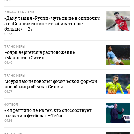
АЛЬФА-БАНК РПЛ
«Даку тащил «Рубин» чуть ли не в одиночку,
а в «Спартаке» сможет забивать еще
больше» — Ву
07:48
ТРАНСФЕРЫ
Родри вернется в расположение
«Манчестер Сити»
06:49
ТРАНСФЕРЫ
Моуринью недоволен физической формой
новобранца «Реала» Силвы
06:07
ФУТБОЛ
«Инфантино не из тех, кто способствует
развитию футбола» — Тебас
05:56
БРАЗИЛИЯ