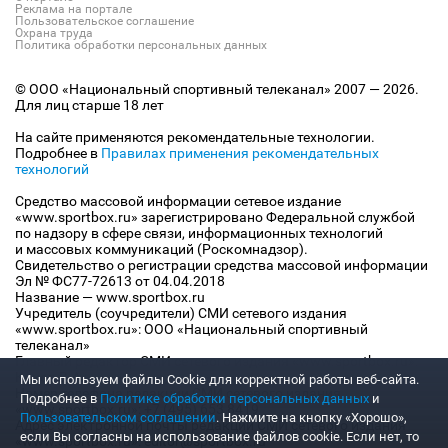
Реклама на портале
Пользовательское соглашение
Охрана труда
Политика обработки персональных данных
© ООО «Национальный спортивный телеканал» 2007 — 2026.
Для лиц старше 18 лет
На сайте применяются рекомендательные технологии.
Подробнее в
Правилах применения рекомендательных
технологий
Средство массовой информации сетевое издание
«www.sportbox.ru» зарегистрировано Федеральной службой
по надзору в сфере связи, информационных технологий
и массовых коммуникаций (Роскомнадзор).
Свидетельство о регистрации средства массовой информации
Эл № ФС77-72613 от 04.04.2018
Название — www.sportbox.ru
Учредитель (соучредители) СМИ сетевого издания
«www.sportbox.ru»: ООО «Национальный спортивный
телеканал»
Главный редактор СМИ сетевого издания «www.sportbox.ru»:
Конов В.А.
Мы используем файлы Сookie для корректной работы веб-сайта.
Номер телефона редакции СМИ сетевого издания
Подробнее в
Политике обработки персональных данных
и
«www.sportbox.ru»: +7 (495) 653 8419
Пользовательском соглашении
. Нажмите на кнопку «Хорошо»,
Адрес электронной почты редакции СМИ сетевого издания
если Вы согласны на использование файлов cookie. Если нет, то
«www.sportbox.ru»: editor@sportbox.ru