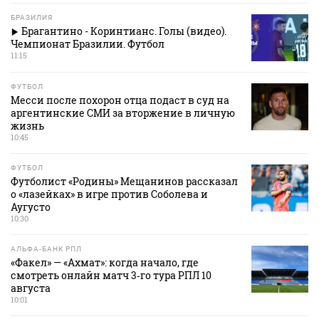
БРАЗИЛИЯ
Брагантино - Коринтианс. Голы (видео).
Чемпионат Бразилии. Футбол
11:15
ФУТБОЛ
Месси после похорон отца подаст в суд на
аргентинские СМИ за вторжение в личную
жизнь
10:45
ФУТБОЛ
Футболист «Родины» Мещанинов рассказал
о «лазейках» в игре против Соболева и
Аугусто
10:30
АЛЬФА-БАНК РПЛ
«Факел» — «Ахмат»: когда начало, где
смотреть онлайн матч 3‑го тура РПЛ 10
августа
10:01