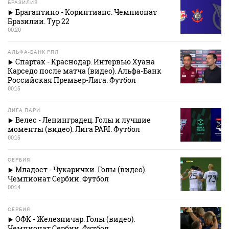
БРАЗИЛИЯ
Брагантино - Коринтианс. Чемпионат
Бразилии. Тур 22
00:20
АЛЬФА-БАНК РПЛ
Спартак - Краснодар. Интервью Хуана
Карседо после матча (видео). Альфа-Банк
Российская Премьер-Лига. Футбол
00:15
ЛИГА ПАРИ
Велес - Ленинградец. Голы и лучшие
моменты (видео). Лига PARI. Футбол
00:15
СЕРБИЯ
Младост - Чукарички. Голы (видео).
Чемпионат Сербии. Футбол
00:14
СЕРБИЯ
ОФК - Железничар. Голы (видео).
Чемпионат Сербии. Футбол