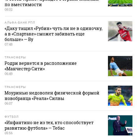
по вместимости
08:02
АЛЬФА-БАНК РПЛ
«Даку тащил «Рубин» чуть ли не в одиночку,
а в «Спартаке» сможет забивать еще
больше» — Ву
07:48
ТРАНСФЕРЫ
Родри вернется в расположение
«Манчестер Сити»
06:49
ТРАНСФЕРЫ
Моуринью недоволен физической формой
новобранца «Реала» Силвы
06:07
ФУТБОЛ
«Инфантино не из тех, кто способствует
развитию футбола» — Тебас
05:56