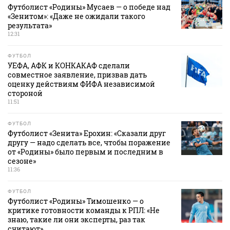
Футболист «Родины» Мусаев — о победе над
«Зенитом»: «Даже не ожидали такого
результата»
12:31
ФУТБОЛ
УЕФА, АФК и КОНКАКАФ сделали
совместное заявление, призвав дать
оценку действиям ФИФА независимой
стороной
11:51
ФУТБОЛ
Футболист «Зенита» Ерохин: «Сказали друг
другу — надо сделать все, чтобы поражение
от «Родины» было первым и последним в
сезоне»
11:36
ФУТБОЛ
Футболист «Родины» Тимошенко — о
критике готовности команды к РПЛ: «Не
знаю, такие ли они эксперты, раз так
считают»