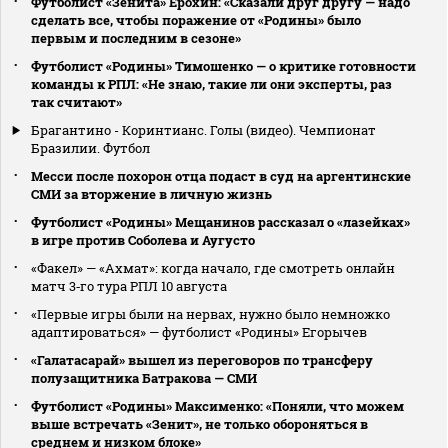
Футболист «Зенита» Ерохин: «Сказали друг другу — надо
сделать все, чтобы поражение от «Родины» было
первым и последним в сезоне»
Футболист «Родины» Тимошенко — о критике готовности
команды к РПЛ: «Не знаю, такие ли они эксперты, раз
так считают»
Брагантино - Коринтианс. Голы (видео). Чемпионат
Бразилии. Футбол
Месси после похорон отца подаст в суд на аргентинские
СМИ за вторжение в личную жизнь
Футболист «Родины» Мещанинов рассказал о «лазейках»
в игре против Соболева и Аугусто
«Факел» — «Ахмат»: когда начало, где смотреть онлайн
матч 3‑го тура РПЛ 10 августа
«Первые игры были на нервах, нужно было немножко
адаптироваться» — футболист «Родины» Егорычев
«Галатасарай» вышел из переговоров по трансферу
полузащитника Батракова — СМИ
Футболист «Родины» Максименко: «Поняли, что можем
выше встречать «Зенит», не только обороняться в
среднем и низком блоке»