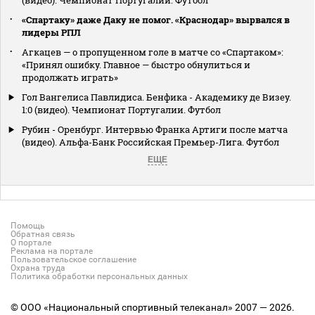
«Спартаку» даже Даку не помог. «Краснодар» вырвался в
лидеры РПЛ
Агкацев — о пропущенном голе в матче со «Спартаком»:
«Принял ошибку. Главное — быстро обнулиться и
продолжать играть»
Гол Вангелиса Павлидиса. Бенфика - Академику де Визеу.
1:0 (видео). Чемпионат Португалии. Футбол
Рубин - Оренбург. Интервью Франка Артиги после матча
(видео). Альфа-Банк Российская Премьер-Лига. Футбол
ЕЩЕ
Помощь
Обратная связь
О портале
Реклама на портале
Пользовательское соглашение
Охрана труда
Политика обработки персональных данных
© ООО «Национальный спортивный телеканал» 2007 — 2026.