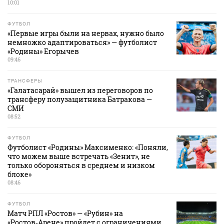
10:01
ФУТБОЛ
«Первые игры были на нервах, нужно было
немножко адаптироваться» — футболист
«Родины» Егорычев
09:46
ТРАНСФЕРЫ
«Галатасарай» вышел из переговоров по
трансферу полузащитника Батракова —
СМИ
08:52
ФУТБОЛ
Футболист «Родины» Максименко: «Поняли,
что можем выше встречать «Зенит», не
только обороняться в среднем и низком
блоке»
08:46
ФУТБОЛ
Матч РПЛ «Ростов» — «Рубин» на
«Ростов‑Арене» пройдет с ограничениями