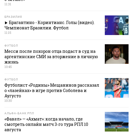
11:31
БРАЗИЛИЯ
Брагантино - Коринтианс. Голы (видео).
Чемпионат Бразилии. Футбол
11:15
ФУТБОЛ
Месси после похорон отца подаст в суд на
аргентинские СМИ за вторжение в личную
жизнь
10:45
ФУТБОЛ
Футболист «Родины» Мещанинов рассказал
о «лазейках» в игре против Соболева и
Аугусто
10:30
АЛЬФА-БАНК РПЛ
«Факел» — «Ахмат»: когда начало, где
смотреть онлайн матч 3‑го тура РПЛ 10
августа