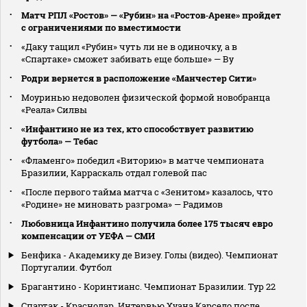
Матч РПЛ «Ростов» — «Рубин» на «Ростов‑Арене» пройдет
с ограничениями по вместимости
«Даку тащил «Рубин» чуть ли не в одиночку, а в
«Спартаке» сможет забивать еще больше» — Ву
Родри вернется в расположение «Манчестер Сити»
Моуринью недоволен физической формой новобранца
«Реала» Силвы
«Инфантино не из тех, кто способствует развитию
футбола» — Тебас
«Фламенго» победил «Виторию» в матче чемпионата
Бразилии, Карраскаль отдал голевой пас
«После первого тайма матча с «Зенитом» казалось, что
«Родине» не миновать разгрома» — Радимов
Любовница Инфантино получила более 175 тысяч евро
компенсации от УЕФА — СМИ
Бенфика - Академику де Визеу. Голы (видео). Чемпионат
Португалии. Футбол
Брагантино - Коринтианс. Чемпионат Бразилии. Тур 22
Спартак - Краснодар. Интервью Хуана Карседо после