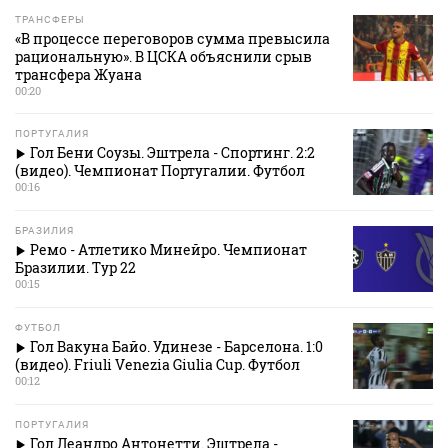
ТРАНСФЕРЫ
«В процессе переговоров сумма превысила
рациональную». В ЦСКА объяснили срыв
трансфера Жуана
00:20
ПОРТУГАЛИЯ
Гол Бени Соузы. Эштрела - Спортинг. 2:2
(видео). Чемпионат Португалии. Футбол
00:16
БРАЗИЛИЯ
Ремо - Атлетико Минейро. Чемпионат
Бразилии. Тур 22
00:15
ФУТБОЛ
Гол Вакуна Байо. Удинезе - Барселона. 1:0
(видео). Friuli Venezia Giulia Cup. Футбол
00:12
ПОРТУГАЛИЯ
Гол Леандро Антонетти. Эштрела -