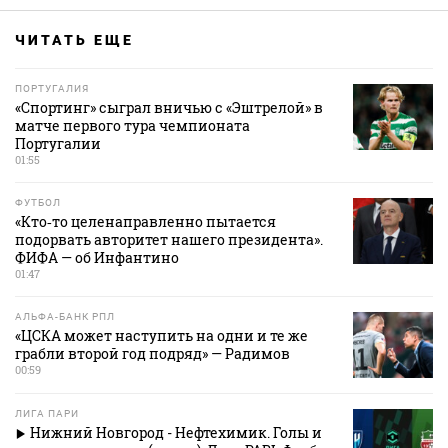
ЧИТАТЬ ЕЩЕ
ПОРТУГАЛИЯ
«Спортинг» сыграл вничью с «Эштрелой» в
матче первого тура чемпионата
Португалии
01:55
ФУТБОЛ
«Кто‑то целенаправленно пытается
подорвать авторитет нашего президента».
ФИФА — об Инфантино
01:47
АЛЬФА-БАНК РПЛ
«ЦСКА может наступить на одни и те же
грабли второй год подряд» — Радимов
00:59
ЛИГА ПАРИ
Нижний Новгород - Нефтехимик. Голы и