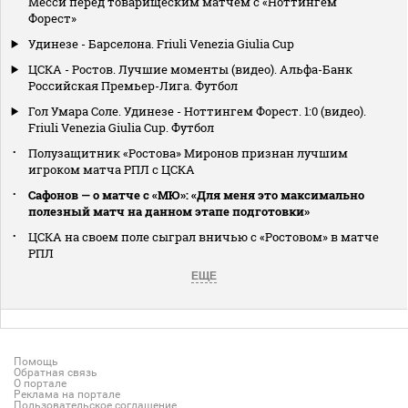
Месси перед товарищеским матчем с «Ноттингем
Форест»
Удинезе - Барселона. Friuli Venezia Giulia Cup
ЦСКА - Ростов. Лучшие моменты (видео). Альфа-Банк
Российская Премьер-Лига. Футбол
Гол Умара Соле. Удинезе - Ноттингем Форест. 1:0 (видео).
Friuli Venezia Giulia Cup. Футбол
Полузащитник «Ростова» Миронов признан лучшим
игроком матча РПЛ с ЦСКА
Сафонов — о матче с «МЮ»: «Для меня это максимально
полезный матч на данном этапе подготовки»
ЦСКА на своем поле сыграл вничью с «Ростовом» в матче
РПЛ
ЕЩЕ
Помощь
Обратная связь
О портале
Реклама на портале
Пользовательское соглашение