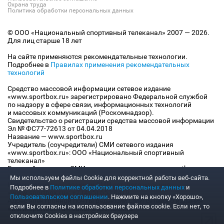
Охрана труда
Политика обработки персональных данных
© ООО «Национальный спортивный телеканал» 2007 — 2026.
Для лиц старше 18 лет
На сайте применяются рекомендательные технологии.
Подробнее в
Правилах применения рекомендательных
технологий
Средство массовой информации сетевое издание
«www.sportbox.ru» зарегистрировано Федеральной службой
по надзору в сфере связи, информационных технологий
и массовых коммуникаций (Роскомнадзор).
Свидетельство о регистрации средства массовой информации
Эл № ФС77-72613 от 04.04.2018
Название — www.sportbox.ru
Учредитель (соучредители) СМИ сетевого издания
«www.sportbox.ru»: ООО «Национальный спортивный
телеканал»
Главный редактор СМИ сетевого издания «www.sportbox.ru»:
Конов В.А.
Мы используем файлы Сookie для корректной работы веб-сайта.
Номер телефона редакции СМИ сетевого издания
Подробнее в
Политике обработки персональных данных
и
«www.sportbox.ru»: +7 (495) 653 8419
Пользовательском соглашении
. Нажмите на кнопку «Хорошо»,
Адрес электронной почты редакции СМИ сетевого издания
если Вы согласны на использование файлов cookie. Если нет, то
«www.sportbox.ru»: editor@sportbox.ru
отключите Cookies в настройках браузера