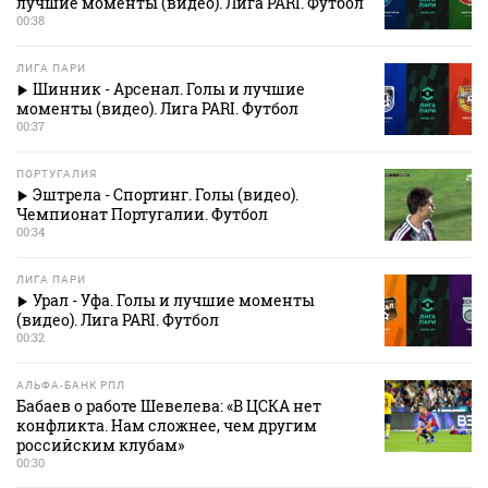
лучшие моменты (видео). Лига PARI. Футбол
00:38
ЛИГА ПАРИ
Шинник - Арсенал. Голы и лучшие
моменты (видео). Лига PARI. Футбол
00:37
ПОРТУГАЛИЯ
Эштрела - Спортинг. Голы (видео).
Чемпионат Португалии. Футбол
00:34
ЛИГА ПАРИ
Урал - Уфа. Голы и лучшие моменты
(видео). Лига PARI. Футбол
00:32
АЛЬФА-БАНК РПЛ
Бабаев о работе Шевелева: «В ЦСКА нет
конфликта. Нам сложнее, чем другим
российским клубам»
00:30