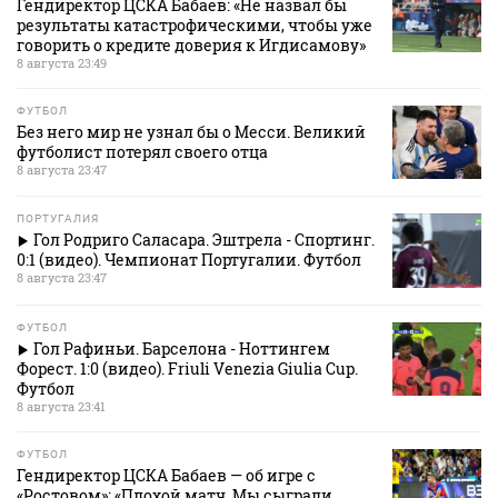
Гендиректор ЦСКА Бабаев: «Не назвал бы
результаты катастрофическими, чтобы уже
говорить о кредите доверия к Игдисамову»
8 августа 23:49
ФУТБОЛ
Без него мир не узнал бы о Месси. Великий
футболист потерял своего отца
8 августа 23:47
ПОРТУГАЛИЯ
Гол Родриго Саласара. Эштрела - Спортинг.
0:1 (видео). Чемпионат Португалии. Футбол
8 августа 23:47
ФУТБОЛ
Гол Рафиньи. Барселона - Ноттингем
Форест. 1:0 (видео). Friuli Venezia Giulia Cup.
Футбол
8 августа 23:41
ФУТБОЛ
Гендиректор ЦСКА Бабаев — об игре с
«Ростовом»: «Плохой матч. Мы сыграли