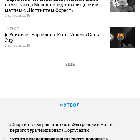
память отца Месси перед товарищеским
матчем с «Ноттингем Форест»
8 августа 22:46
ФУТБОЛ
Удинезе - Барселона. Friuli Venezia Giulia
Cup
8 августа 22:45
ЕЩЕ
ФУТБОЛ
«Спортинг» сыграл вничью с «Эштрелой» в матче
первого тура чемпионата Португалии
«Кто‑то целенаправленно пытается подорвать