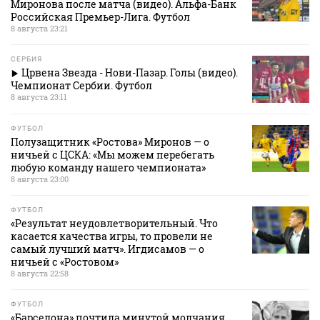
Миронова после матча (видео). Альфа-Банк
Российская Премьер-Лига. Футбол
8 августа 23:21
СЕРБИЯ
Црвена Звезда - Нови-Пазар. Голы (видео).
Чемпионат Сербии. Футбол
8 августа 23:11
ФУТБОЛ
Полузащитник «Ростова» Миронов — о
ничьей с ЦСКА: «Мы можем перебегать
любую команду нашего чемпионата»
8 августа 23:00
ФУТБОЛ
«Результат неудовлетворительный. Что
касается качества игры, то провели не
самый лучший матч». Игдисамов — о
ничьей с «Ростовом»
8 августа 22:58
ФУТБОЛ
«Барселона» почтила минутой молчания