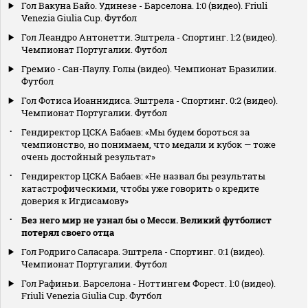
Гол Вакуна Байо. Удинезе - Барселона. 1:0 (видео). Friuli
Venezia Giulia Cup. Футбол
Гол Леандро Антонетти. Эштрела - Спортинг. 1:2 (видео).
Чемпионат Португалии. Футбол
Гремио - Сан-Паулу. Голы (видео). Чемпионат Бразилии.
Футбол
Гол Фотиса Иоаннидиса. Эштрела - Спортинг. 0:2 (видео).
Чемпионат Португалии. Футбол
Гендиректор ЦСКА Бабаев: «Мы будем бороться за
чемпионство, но понимаем, что медали и кубок — тоже
очень достойный результат»
Гендиректор ЦСКА Бабаев: «Не назвал бы результаты
катастрофическими, чтобы уже говорить о кредите
доверия к Игдисамову»
Без него мир не узнал бы о Месси. Великий футболист
потерял своего отца
Гол Родриго Саласара. Эштрела - Спортинг. 0:1 (видео).
Чемпионат Португалии. Футбол
Гол Рафиньи. Барселона - Ноттингем Форест. 1:0 (видео).
Friuli Venezia Giulia Cup. Футбол