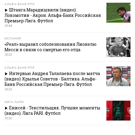
АЛЬФА-БАНК РПЛ
Штанга Марадишвили (видео).
Локомотив - Акрон. Альфа-Банк Российская
Премьер-Лига. Футбол
18:44
ИСПАНИЯ
«Реал» выразил соболезнования Лионелю
Месси в связи со смертью его отца
18:23
АЛЬФА-БАНК РПЛ
Интервью Андрея Талалаева после матча
(видео). Крылья Советов - Балтика. Альфа-
Банк Российская Премьер-Лига. Футбол
18:22
ЛИГА ПАРИ
Енисей - Текстильщик. Лучшие моменты
(видео). Лига PARI. Футбол
18:20