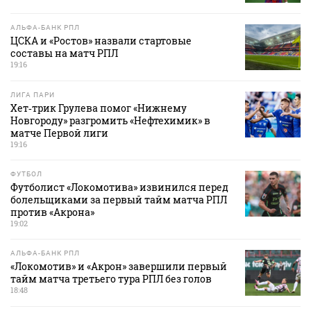
АЛЬФА-БАНК РПЛ
ЦСКА и «Ростов» назвали стартовые
составы на матч РПЛ
19:16
ЛИГА ПАРИ
Хет‑трик Грулева помог «Нижнему
Новгороду» разгромить «Нефтехимик» в
матче Первой лиги
19:16
ФУТБОЛ
Футболист «Локомотива» извинился перед
болельщиками за первый тайм матча РПЛ
против «Акрона»
19:02
АЛЬФА-БАНК РПЛ
«Локомотив» и «Акрон» завершили первый
тайм матча третьего тура РПЛ без голов
18:48