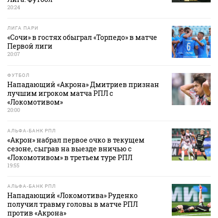
20:24
ЛИГА ПАРИ
«Сочи» в гостях обыграл «Торпедо» в матче
Первой лиги
20:07
ФУТБОЛ
Нападающий «Акрона» Дмитриев признан
лучшим игроком матча РПЛ с
«Локомотивом»
20:00
АЛЬФА-БАНК РПЛ
«Акрон» набрал первое очко в текущем
сезоне, сыграв на выезде вничью с
«Локомотивом» в третьем туре РПЛ
19:55
АЛЬФА-БАНК РПЛ
Нападающий «Локомотива» Руденко
получил травму головы в матче РПЛ
против «Акрона»