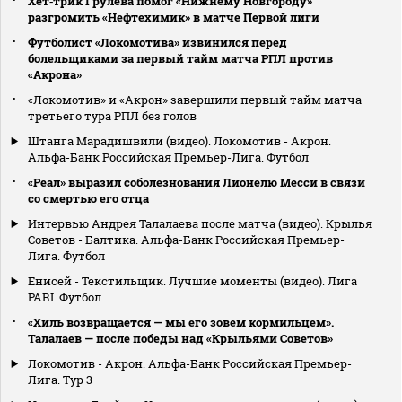
Хет‑трик Грулева помог «Нижнему Новгороду»
разгромить «Нефтехимик» в матче Первой лиги
Футболист «Локомотива» извинился перед
болельщиками за первый тайм матча РПЛ против
«Акрона»
«Локомотив» и «Акрон» завершили первый тайм матча
третьего тура РПЛ без голов
Штанга Марадишвили (видео). Локомотив - Акрон.
Альфа-Банк Российская Премьер-Лига. Футбол
«Реал» выразил соболезнования Лионелю Месси в связи
со смертью его отца
Интервью Андрея Талалаева после матча (видео). Крылья
Советов - Балтика. Альфа-Банк Российская Премьер-
Лига. Футбол
Енисей - Текстильщик. Лучшие моменты (видео). Лига
PARI. Футбол
«Хиль возвращается — мы его зовем кормильцем».
Талалаев — после победы над «Крыльями Советов»
Локомотив - Акрон. Альфа-Банк Российская Премьер-
Лига. Тур 3