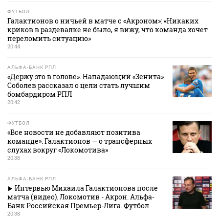
ФУТБОЛ
Галактионов о ничьей в матче с «Акроном»: «Никаких
криков в раздевалке не было, я вижу, что команда хочет
переломить ситуацию»
20:44
АЛЬФА-БАНК РПЛ
«Держу это в голове». Нападающий «Зенита»
Соболев рассказал о цели стать лучшим
бомбардиром РПЛ
20:42
ФУТБОЛ
«Все новости не добавляют позитива
команде». Галактионов — о трансферных
слухах вокруг «Локомотива»
20:38
АЛЬФА-БАНК РПЛ
Интервью Михаила Галактионова после
матча (видео). Локомотив - Акрон. Альфа-
Банк Российская Премьер-Лига. Футбол
20:38