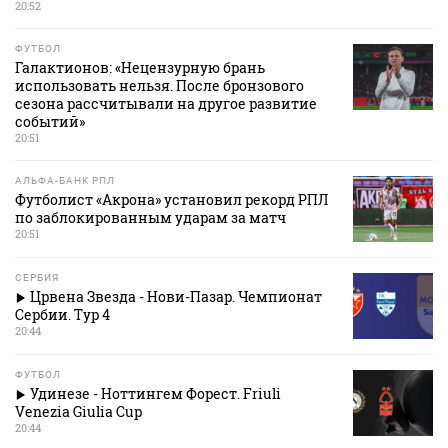
20:52
ФУТБОЛ
Галактионов: «Нецензурную брань
использовать нельзя. После бронзового
сезона рассчитывали на другое развитие
событий»
20:51
АЛЬФА-БАНК РПЛ
Футболист «Акрона» установил рекорд РПЛ
по заблокированным ударам за матч
20:51
СЕРБИЯ
Црвена Звезда - Нови-Пазар. Чемпионат
Сербии. Тур 4
20:44
ФУТБОЛ
Удинезе - Ноттингем Форест. Friuli
Venezia Giulia Cup
20:44